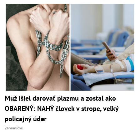
Muž išiel darovať plazmu a zostal ako
OBARENÝ: NAHÝ človek v strope, veľký
policajný úder
Zahraničné