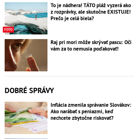
To je nádhera! TÁTO pláž vyzerá ako
z rozprávky, ale skutočne EXISTUJE!
Prečo je celá biela?
FOTO
Raj pri mori môže skrývať pascu: Oči
vám za to nemusia poďakovať!
DOBRÉ SPRÁVY
Inflácia zmenila správanie Slovákov:
Ako narábať s peniazmi, keď
nechcete zbytočne riskovať?