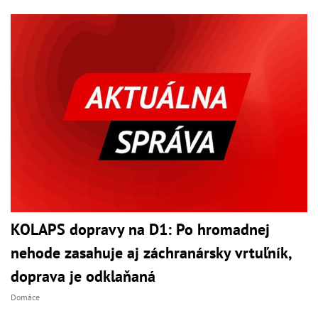
KOLAPS dopravy na D1: Po hromadnej
nehode zasahuje aj záchranársky vrtuľník,
doprava je odklaňaná
Domáce