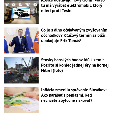
Košice dostávajú nový tromf: Volvo
tu má vyrábať elektromobil, ktorý
mieri proti Tesle
Čo je s dlho očakávaným zvyšovaním
dôchodkov? Kľúčový termín sa blíži,
upokojuje Erik Tomáš!
Stovky banských budov idú k zemi:
Pozrite si koniec jednej éry na hornej
Nitre! (foto)
Inflácia zmenila správanie Slovákov:
Ako narábať s peniazmi, keď
nechcete zbytočne riskovať?