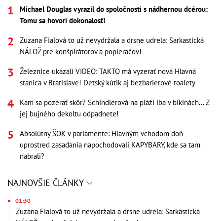
Michael Douglas vyrazil do spoločnosti s nádhernou dcérou:
Tomu sa hovorí dokonalosť!
Zuzana Fialová to už nevydržala a drsne udrela: Sarkastická
NÁLOŽ pre konšpirátorov a popieračov!
Železnice ukázali VIDEO: TAKTO má vyzerať nová Hlavná
stanica v Bratislave! Detský kútik aj bezbarierové toalety
Kam sa pozerať skôr? Schindlerová na pláži iba v bikinách... Z
jej bujného dekoltu odpadnete!
Absolútny ŠOK v parlamente: Hlavným vchodom doň
uprostred zasadania napochodovali KAPYBARY, kde sa tam
nabrali?
NAJNOVŠIE ČLÁNKY
01:30
Zuzana Fialová to už nevydržala a drsne udrela: Sarkastická