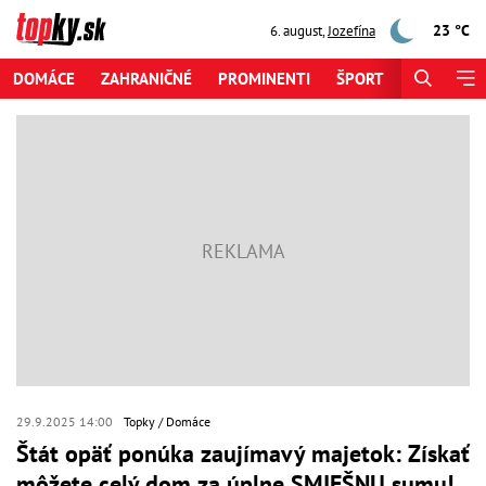
23 °C
6. august
,
Jozefína
DOMÁCE
ZAHRANIČNÉ
PROMINENTI
ŠPORT
ZAUJÍMAV
29.9.2025 14:00
Topky
Domáce
Štát opäť ponúka zaujímavý majetok: Získať
môžete celý dom za úplne SMIEŠNU sumu!