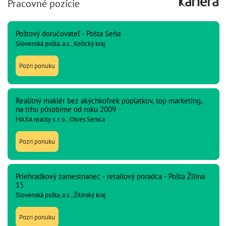
Pracovné pozície
Poštový doručovateľ - Pošta Seňa
Slovenská pošta, a.s., Košický kraj
Pozri ponuku
Realitný maklér bez akýchkoľvek poplatkov, top marketing,
na trhu pôsobíme od roku 2009
MAXA reality s. r. o., Okres Senica
Pozri ponuku
Priehradkový zamestnanec - retailový poradca - Pošta Žilina
15
Slovenská pošta, a.s., Žilinský kraj
Pozri ponuku