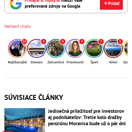
Pridajte si Topky.sk
medzi Vaše
Pridať
preferované zdroje na Google
Nahlásiť chybu
16
4
4
4
7
5
Najčítanejšie
Domáce
Zahraničné
Prominenti
Šport
Krimi
Zaují
SÚVISIACE ČLÁNKY
Jedinečná príležitosť pre investorov
aj podnikateľov: Tretie kolo dražby
penziónu Moravica bude už o pár dní