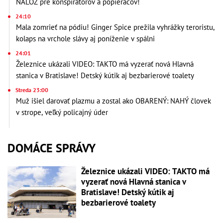
NÁLOŽ pre konšpirátorov a popieračov!
24:10
Mala zomrieť na pódiu! Ginger Spice prežila vyhrážky teroristu,
kolaps na vrchole slávy aj poníženie v spálni
24:01
Železnice ukázali VIDEO: TAKTO má vyzerať nová Hlavná
stanica v Bratislave! Detský kútik aj bezbarierové toalety
Streda 23:00
Muž išiel darovať plazmu a zostal ako OBARENÝ: NAHÝ človek
v strope, veľký policajný úder
DOMÁCE SPRÁVY
Železnice ukázali VIDEO: TAKTO má
vyzerať nová Hlavná stanica v
Bratislave! Detský kútik aj
bezbarierové toalety