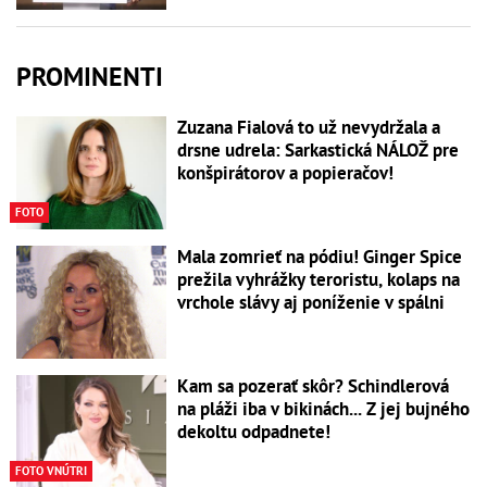
PROMINENTI
Zuzana Fialová to už nevydržala a
drsne udrela: Sarkastická NÁLOŽ pre
konšpirátorov a popieračov!
FOTO
Mala zomrieť na pódiu! Ginger Spice
prežila vyhrážky teroristu, kolaps na
vrchole slávy aj poníženie v spálni
Kam sa pozerať skôr? Schindlerová
na pláži iba v bikinách... Z jej bujného
dekoltu odpadnete!
FOTO VNÚTRI