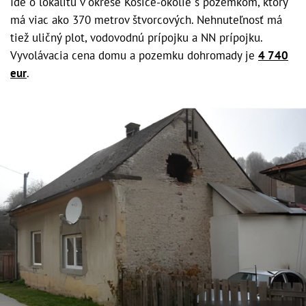
Ide o lokalitu v okrese Košice-okolie s pozemkom, ktorý
má viac ako 370 metrov štvorcových. Nehnuteľnosť má
tiež uličný plot, vodovodnú prípojku a NN prípojku.
Vyvolávacia cena domu a pozemku dohromady je
4 740
eur
.