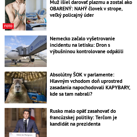
Muž išiel darovať plazmu a zostal ako
OBARENÝ: NAHÝ človek v strope,
veľký policajný úder
FOTO
Nemecko začalo vyšetrovanie
incidentu na letisku: Dron s
výbušninou kontrolovane odpálili
Absolútny ŠOK v parlamente:
Hlavným vchodom doň uprostred
zasadania napochodovali KAPYBARY,
kde sa tam nabrali?
Rusko malo opäť zasahovať do
francúzskej politiky: Terčom je
kandidát na prezidenta