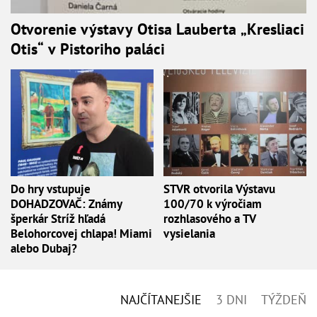
Otvorenie výstavy Otisa Lauberta „Kresliaci
Otis“ v Pistoriho paláci
Do hry vstupuje
STVR otvorila Výstavu
DOHADZOVAČ: Známy
100/70 k výročiam
šperkár Stríž hľadá
rozhlasového a TV
Belohorcovej chlapa! Miami
vysielania
alebo Dubaj?
NAJČÍTANEJŠIE
3 DNI
TÝŽDEŇ