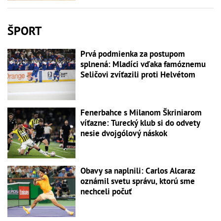
ŠPORT
Prvá podmienka za postupom
splnená: Mladíci vďaka famóznemu
Seličovi zvíťazili proti Helvétom
Fenerbahce s Milanom Škriniarom
víťazne: Turecký klub si do odvety
nesie dvojgólový náskok
Obavy sa naplnili: Carlos Alcaraz
oznámil svetu správu, ktorú sme
nechceli počuť