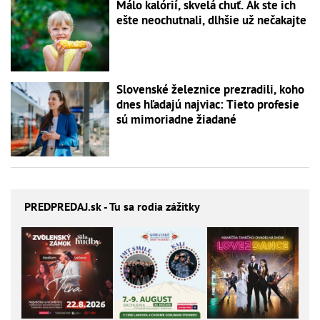
Málo kalórií, skvelá chuť. Ak ste ich
ešte neochutnali, dlhšie už nečakajte
Slovenské železnice prezradili, koho
dnes hľadajú najviac: Tieto profesie
sú mimoriadne žiadané
PREDPREDAJ
.sk - Tu sa rodia zážitky