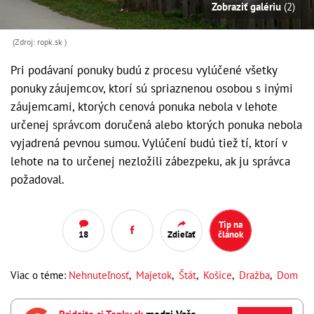
Zobraziť galériu
(2)
(Zdroj: ropk.sk )
Pri podávaní ponuky budú z procesu vylúčené všetky
ponuky záujemcov, ktorí sú spriaznenou osobou s inými
záujemcami, ktorých cenová ponuka nebola v lehote
určenej správcom doručená alebo ktorých ponuka nebola
vyjadrená pevnou sumou. Vylúčení budú tiež tí, ktorí v
lehote na to určenej nezložili zábezpeku, ak ju správca
požadoval.
Tip na
18
Zdieľať
článok
Viac o téme:
Nehnuteľnosť
,
Majetok
,
Štát
,
Košice
,
Dražba
,
Dom