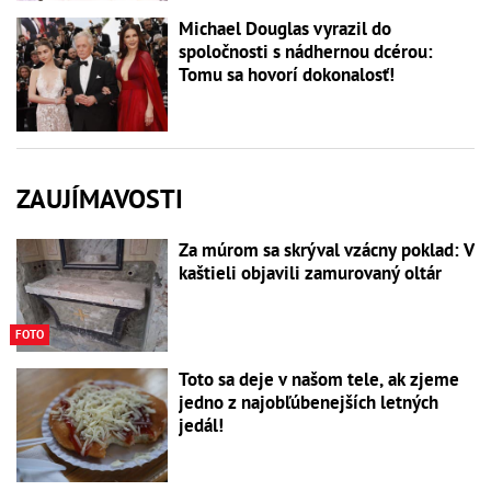
Michael Douglas vyrazil do
spoločnosti s nádhernou dcérou:
Tomu sa hovorí dokonalosť!
ZAUJÍMAVOSTI
Za múrom sa skrýval vzácny poklad: V
kaštieli objavili zamurovaný oltár
FOTO
Toto sa deje v našom tele, ak zjeme
jedno z najobľúbenejších letných
jedál!