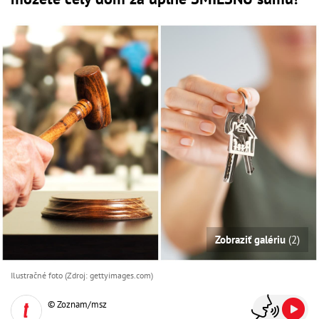
Zobraziť galériu
(2)
Ilustračné foto (Zdroj: gettyimages.com)
© Zoznam/msz