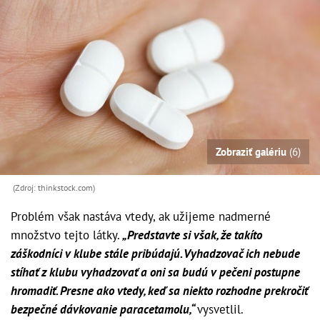
Zobraziť galériu
(6)
(Zdroj: thinkstock.com)
Problém však nastáva vtedy, ak užijeme nadmerné
množstvo tejto látky.
„Predstavte si však, že takíto
záškodníci v klube stále pribúdajú. Vyhadzovač ich nebude
stíhať z klubu vyhadzovať a oni sa budú v pečeni postupne
hromadiť. Presne ako vtedy, keď sa niekto rozhodne prekročiť
bezpečné dávkovanie paracetamolu,“
vysvetlil.