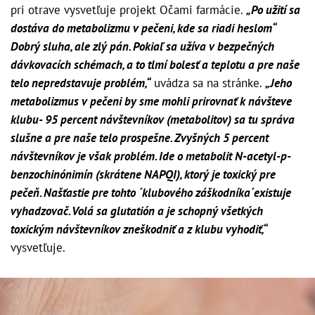
pri otrave vysvetľuje projekt Očami farmácie.
„Po užití sa
dostáva do metabolizmu v pečeni, kde sa riadi heslom“
Dobrý sluha, ale zlý pán. Pokiaľ sa užíva v bezpečných
dávkovacích schémach, a to tlmí bolesť a teplotu a pre naše
telo nepredstavuje problém,“
uvádza sa na stránke.
„Jeho
metabolizmus v pečeni by sme mohli prirovnať k návšteve
klubu- 95 percent návštevníkov (metabolitov) sa tu správa
slušne a pre naše telo prospešne. Zvyšných 5 percent
návštevníkov je však problém. Ide o metabolit N-acetyl-p-
benzochinónimín (skrátene NAPQI), ktorý je toxický pre
pečeň. Našťastie pre tohto ´klubového záškodníka´existuje
vyhadzovač. Volá sa glutatión a je schopný všetkých
toxickým návštevníkov zneškodniť a z klubu vyhodiť,“
vysvetľuje.