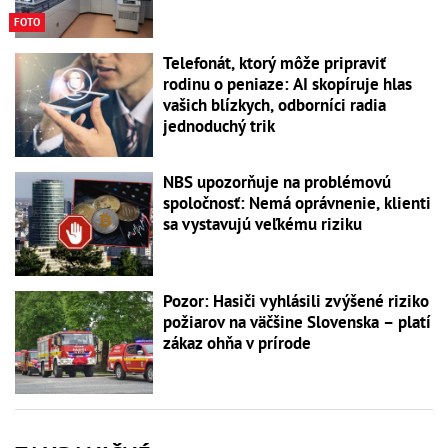
FOTO
Telefonát, ktorý môže pripraviť
rodinu o peniaze: AI skopíruje hlas
vašich blízkych, odborníci radia
jednoduchý trik
NBS upozorňuje na problémovú
spoločnosť: Nemá oprávnenie, klienti
sa vystavujú veľkému riziku
Pozor: Hasiči vyhlásili zvýšené riziko
požiarov na väčšine Slovenska – platí
zákaz ohňa v prírode