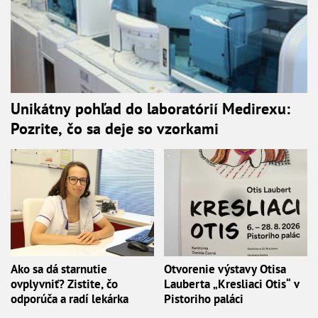
Unikátny pohľad do laboratórií Medirexu:
Pozrite, čo sa deje so vzorkami
Ako sa dá starnutie
Otvorenie výstavy Otisa
ovplyvniť? Zistite, čo
Lauberta „Kresliaci Otis“ v
odporúča a radí lekárka
Pistoriho paláci