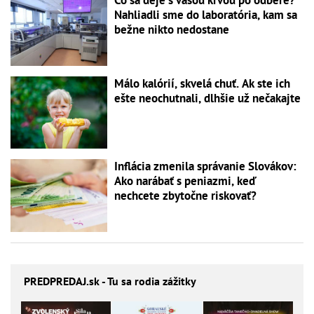
Čo sa deje s vašou krvou po odbere?
Nahliadli sme do laboratória, kam sa
bežne nikto nedostane
Málo kalórií, skvelá chuť. Ak ste ich
ešte neochutnali, dlhšie už nečakajte
Inflácia zmenila správanie Slovákov:
Ako narábať s peniazmi, keď
nechcete zbytočne riskovať?
PREDPREDAJ
.sk - Tu sa rodia zážitky