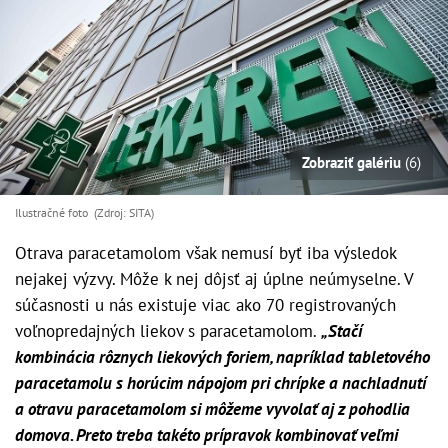
Zobraziť galériu
(6)
Ilustračné foto (Zdroj: SITA)
Otrava paracetamolom však nemusí byť iba výsledok
nejakej výzvy. Môže k nej dôjsť aj úplne neúmyselne. V
súčasnosti u nás existuje viac ako 70 registrovaných
voľnopredajných liekov s paracetamolom.
„Stačí
kombinácia rôznych liekových foriem, napríklad tabletového
paracetamolu s horúcim nápojom pri chrípke a nachladnutí
a otravu paracetamolom si môžeme vyvolať aj z pohodlia
domova. Preto treba takéto prípravok kombinovať veľmi