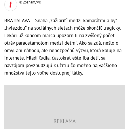
© Zoznam/VK
BRATISLAVA – Snaha „zažiariť“ medzi kamarátmi a byť
„hviezdou“ na sociálnych sieťach môže skončiť tragicky.
Lekári už koncom marca upozornili na zvýšený počet
otráv paracetamolom medzi deťmi. Ako sa zdá, nešlo o
omyl ani náhodu, ale nebezpečnú výzvu, ktorá koluje na
internete. Mladí ľudia, častokrát ešte iba deti, sa
navzájom povzbudzujú k užitiu čo možno najväčšieho
množstva tejto voľne dostupnej látky.