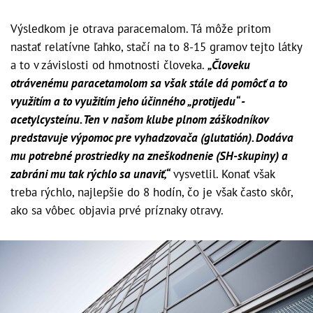
Výsledkom je otrava paracemalom. Tá môže pritom
nastať relatívne ľahko, stačí na to 8-15 gramov tejto látky
a to v závislosti od hmotnosti človeka.
„Človeku
otrávenému paracetamolom sa však stále dá pomôcť a to
využitím a to využitím jeho účinného „protijedu“ -
acetylcysteínu. Ten v našom klube plnom záškodníkov
predstavuje výpomoc pre vyhadzovača (glutatión). Dodáva
mu potrebné prostriedky na zneškodnenie (SH-skupiny) a
zabráni mu tak rýchlo sa unaviť,“
vysvetlil. Konať však
treba rýchlo, najlepšie do 8 hodín, čo je však často skôr,
ako sa vôbec objavia prvé príznaky otravy.