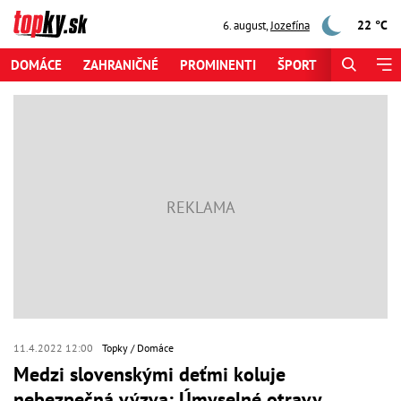
22 °C
6. august
,
Jozefína
DOMÁCE
ZAHRANIČNÉ
PROMINENTI
ŠPORT
ZAUJÍMAV
11.4.2022 12:00
Topky
Domáce
Medzi slovenskými deťmi koluje
nebezpečná výzva: Úmyselné otravy