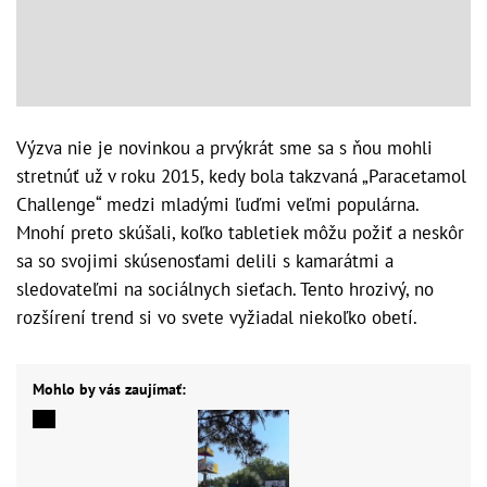
Výzva nie je novinkou a prvýkrát sme sa s ňou mohli
stretnúť už v roku 2015, kedy bola takzvaná „Paracetamol
Challenge“ medzi mladými ľuďmi veľmi populárna.
Mnohí preto skúšali, koľko tabletiek môžu požiť a neskôr
sa so svojimi skúsenosťami delili s kamarátmi a
sledovateľmi na sociálnych sieťach. Tento hrozivý, no
rozšírení trend si vo svete vyžiadal niekoľko obetí.
Mohlo by vás zaujímať: