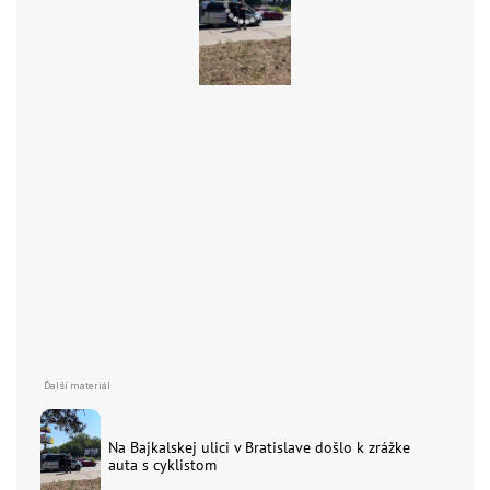
Na Bajkalskej ulici v Bratislave došlo k zrážke
auta s cyklistom