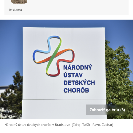
Reklama
Zobraziť galériu
(6)
Národný ústav detských chorôb v Bratislave (Zdroj: TASR - Pavol Zachar)