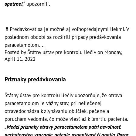
opatrne!,“
upozornili.
💊Predávkovať sa je možné aj voľnopredajnými liekmi. V
poslednom období sa rozšírili prípady predávkovania
paracetamolom....
Posted by
Štátny ústav pre kontrolu liečiv
on
Monday,
April 11, 2022
Príznaky predávkovania
Štátny ústav pre kontrolu liečiv upozorňuje, že otrava
paracetamolom je vážny stav, pri neliečenej
otravedochádza k zlyhávaniu obličiek, pečene a
poruchám vedomia, čo môže viesť až k úmrtiu pacienta.
„Medzi príznaky otravy paracetamolom patrí nevoľnosť,
nechutenstvo, vracanie, potenie, ospanlivosť či apatia. Pozor,