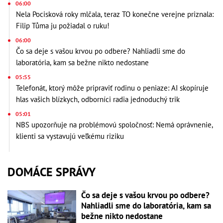
06:00
Nela Pocisková roky mlčala, teraz TO konečne verejne priznala:
Filip Tůma ju požiadal o ruku!
06:00
Čo sa deje s vašou krvou po odbere? Nahliadli sme do
laboratória, kam sa bežne nikto nedostane
05:55
Telefonát, ktorý môže pripraviť rodinu o peniaze: AI skopíruje
hlas vašich blízkych, odborníci radia jednoduchý trik
05:01
NBS upozorňuje na problémovú spoločnosť: Nemá oprávnenie,
klienti sa vystavujú veľkému riziku
DOMÁCE SPRÁVY
Čo sa deje s vašou krvou po odbere?
Nahliadli sme do laboratória, kam sa
bežne nikto nedostane