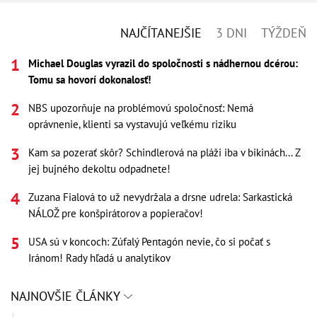
NAJČÍTANEJŠIE
3 DNI
TÝŽDEŇ
Michael Douglas vyrazil do spoločnosti s nádhernou dcérou:
Tomu sa hovorí dokonalosť!
NBS upozorňuje na problémovú spoločnosť: Nemá
oprávnenie, klienti sa vystavujú veľkému riziku
Kam sa pozerať skôr? Schindlerová na pláži iba v bikinách... Z
jej bujného dekoltu odpadnete!
Zuzana Fialová to už nevydržala a drsne udrela: Sarkastická
NÁLOŽ pre konšpirátorov a popieračov!
USA sú v koncoch: Zúfalý Pentagón nevie, čo si počať s
Iránom! Rady hľadá u analytikov
NAJNOVŠIE ČLÁNKY