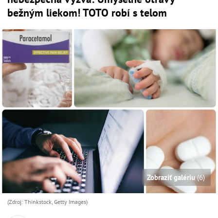
bežným liekom! TOTO robí s telom
Zobraziť galériu
(6)
(Zdroj: Thinkstock, Getty Images)