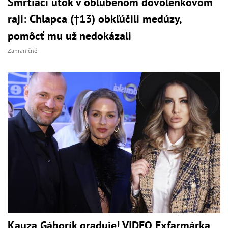
Smrtiaci útok v obľúbenom dovolenkovom
raji: Chlapca (†13) obkľúčili medúzy,
pomôcť mu už nedokázali
Zahraničné
Kauza Gáborík graduje! VIDEO Exfarmárka