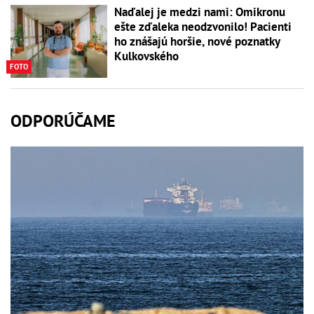
Naďalej je medzi nami: Omikronu
ešte zďaleka neodzvonilo! Pacienti
ho znášajú horšie, nové poznatky
Kulkovského
FOTO
ODPORÚČAME