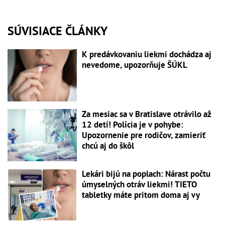
SÚVISIACE ČLÁNKY
K predávkovaniu liekmi dochádza aj
nevedome, upozorňuje ŠÚKL
Za mesiac sa v Bratislave otrávilo až
12 detí! Polícia je v pohybe:
Upozornenie pre rodičov, zamieriť
chcú aj do škôl
Lekári bijú na poplach: Nárast počtu
úmyselných otráv liekmi! TIETO
tabletky máte pritom doma aj vy