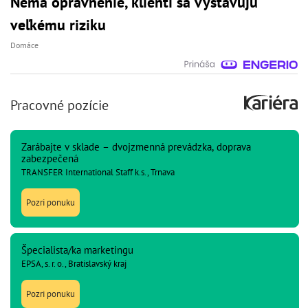
Nemá oprávnenie, klienti sa vystavujú
veľkému riziku
Domáce
Pracovné pozície
Zarábajte v sklade – dvojzmenná prevádzka, doprava
zabezpečená
TRANSFER International Staff k.s., Trnava
Pozri ponuku
Špecialista/ka marketingu
EPSA, s. r. o., Bratislavský kraj
Pozri ponuku