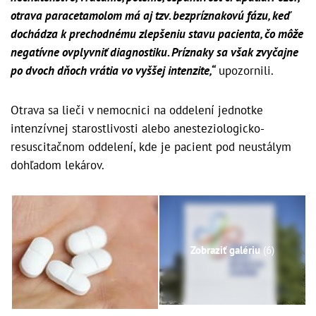
otrava paracetamolom má aj tzv. bezpríznakovú fázu, keď
dochádza k prechodnému zlepšeniu stavu pacienta, čo môže
negatívne ovplyvniť diagnostiku. Príznaky sa však zvyčajne
po dvoch dňoch vrátia vo vyššej intenzite,“
upozornili.
Otrava sa lieči v nemocnici na oddelení jednotke
intenzívnej starostlivosti alebo anesteziologicko-
resuscitačnom oddelení, kde je pacient pod neustálym
dohľadom lekárov.
Zobraziť galériu
(6)