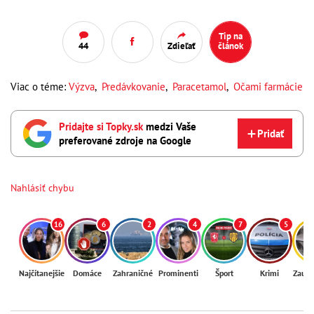
Tip na
44
Zdieľať
článok
Viac o téme:
Výzva
,
Predávkovanie
,
Paracetamol
,
Očami farmácie
Pridajte si Topky.sk
medzi Vaše
Pridať
preferované zdroje na Google
Nahlásiť chybu
16
6
2
4
7
5
Najčítanejšie
Domáce
Zahraničné
Prominenti
Šport
Krimi
Zaují