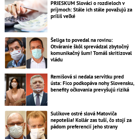
PRIESKUM Slováci o rozdieloch v
príjmoch: Stále ich stále považujú za
príliš veľké
Šeliga to povedal na rovinu:
Otváranie škôl sprevádzal zbytočný
komunikačný šum! Tomáš skritizoval
vládu
Remišová si nedala servítku pred
ústa: Fico podkopáva nohy Slovensku,
benefity očkovania prevyšujú riziká
Sulíkove ostré slová Matoviča
nepotešia! Kollár zas tuší, čo stojí za
pádom preferencií jeho strany