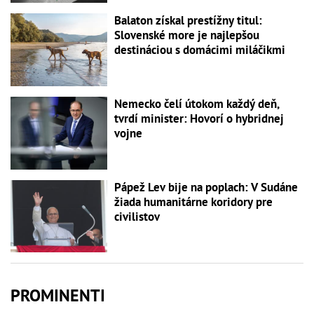
Balaton získal prestížny titul:
Slovenské more je najlepšou
destináciou s domácimi miláčikmi
Nemecko čelí útokom každý deň,
tvrdí minister: Hovorí o hybridnej
vojne
Pápež Lev bije na poplach: V Sudáne
žiada humanitárne koridory pre
civilistov
PROMINENTI