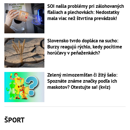
SOI našla problémy pri zálohovaných
fľašiach a plechovkách: Nedostatky
mala viac než štvrtina prevádzok!
Slovensko tvrdo dopláca na sucho:
Burzy reagujú rýchlo, kedy pocítime
horúčavy v peňaženkách?
Zelený mimozemšťan či žltý šašo:
Spoznáte známe značky podľa ich
maskotov? Otestujte sa! (kvíz)
ŠPORT