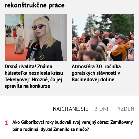
rekonštrukčné práce
Drsná rivalita! Známa
Atmosféra 30. ročníka
hlásateľka nezniesla krásu
goralských slávností v
Tekelyovej: Hrozné, čo jej
Bachledovej doline
spravila na konkurze
NAJČÍTANEJŠIE
3 DNI
TÝŽDEŇ
Ako Gáboríkovci roky budovali svoj verejný obraz: Zamilovaný
pár a rodinná idylka! Zmenilo sa niečo?