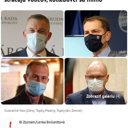
Zobraziť galériu
(4)
Ilustračné foto (Zdroj: Topky/Maarty, Topky/Ján Zemiar)
© Zoznam/Lenka Bollardtová