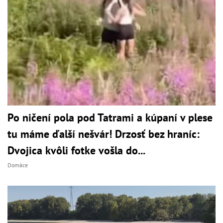
Po ničení pola pod Tatrami a kúpaní v plese
tu máme ďalší nešvár! Drzosť bez hraníc:
Dvojica kvôli fotke vošla do...
Domáce