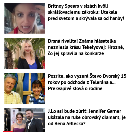
Britney Spears v slzách kvôli
skrášľovaciemu zákroku: Utekala
pred svetom a skrývala sa od hanby!
Drsná rivalita! Známa hlásateľka
nezniesla krásu Tekelyovej: Hrozné,
čo jej spravila na konkurze
Pozrite, ako vyzerá Števo Dvorský 15
rokov po odchode z Telerána a...
Prekvapivé slová o rodine
J.Lo asi bude zúriť: Jennifer Garner
ukázala na ruke obrovský diamant, je
od Bena Afflecka?