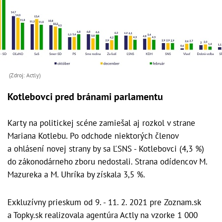
(Zdroj: Actly)
Kotlebovci pred bránami parlamentu
Karty na politickej scéne zamiešal aj rozkol v strane
Mariana Kotlebu. Po odchode niektorých členov
a ohlásení novej strany by sa ĽSNS - Kotlebovci (4,3 %)
do zákonodárneho zboru nedostali. Strana odídencov M.
Mazureka a M. Uhríka by získala 3,5 %.
Exkluzívny prieskum od 9. - 11. 2. 2021 pre Zoznam.sk
a Topky.sk realizovala agentúra Actly na vzorke 1 000