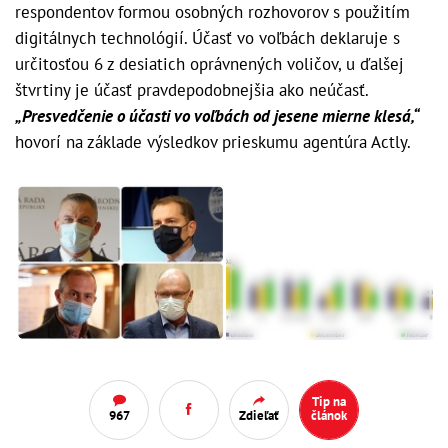
respondentov formou osobných rozhovorov s použitím
digitálnych technológií. Účasť vo voľbách deklaruje s
určitosťou 6 z desiatich oprávnených voličov, u ďalšej
štvrtiny je účasť pravdepodobnejšia ako neúčasť.
„Presvedčenie o účasti vo voľbách od jesene mierne klesá,“
hovorí na základe výsledkov prieskumu agentúra Actly.
Zobraziť galériu
(4)
Tip na
967
Zdieľať
článok