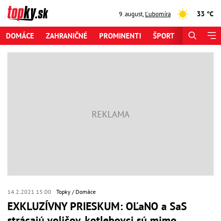
33 °C
9. august
,
Ľubomíra
DOMÁCE
ZAHRANIČNÉ
PROMINENTI
ŠPORT
ZAUJÍMAV
14.2.2021 15:00
Topky
Domáce
EXKLUZÍVNY PRIESKUM: OĽaNO a SaS
strácajú voličov, kotlebovci sú mimo