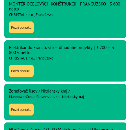
MONTÉR OCEĽOVÝCH KONŠTRUKCIÍ - FRANCÚZSKO - 3 600
netto
CHRISTAL s. r. o., Francúzsko
Pozri ponuku
Elektrikár do Francúzska – dlhodobé projekty | 3 200 – 3
800 € netto
CHRISTAL s. r. o., Francúzsko
Pozri ponuku
Zoraďovač lisov / Nitriansky kraj /
ManpowerGroup Slovensko s.r.o., Nitriansky kraj
Pozri ponuku
Hľadáme zváračov CO₂ (135) do Francúzska | Ubytovanie