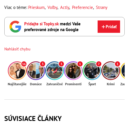
Viac o téme:
Prieskum
,
Voľby
,
Actly
,
Preferencie
,
Strany
Pridajte si Topky.sk
medzi Vaše
Pridať
preferované zdroje na Google
Nahlásiť chybu
16
3
3
1
7
1
Najčítanejšie
Domáce
Zahraničné
Prominenti
Šport
Krimi
Zaují
SÚVISIACE ČLÁNKY