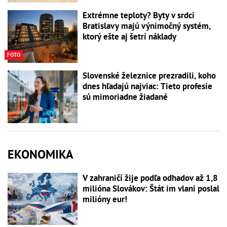
Extrémne teploty? Byty v srdci
Bratislavy majú výnimočný systém,
ktorý ešte aj šetrí náklady
FOTO
Slovenské železnice prezradili, koho
dnes hľadajú najviac: Tieto profesie
sú mimoriadne žiadané
EKONOMIKA
V zahraničí žije podľa odhadov až 1,8
milióna Slovákov: Štát im vlani poslal
milióny eur!