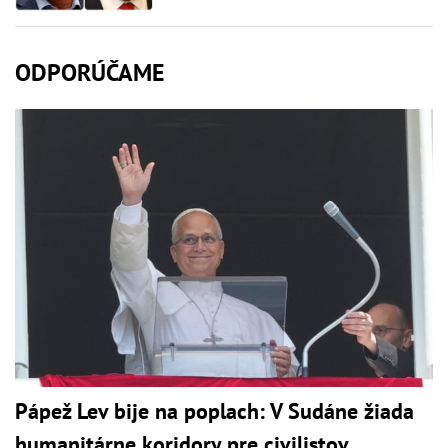
ODPORÚČAME
Pápež Lev bije na poplach: V Sudáne žiada
humanitárne koridory pre civilistov