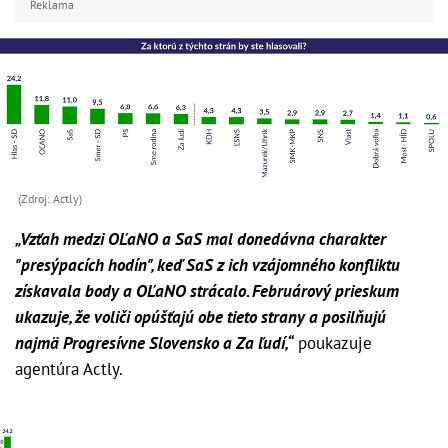
Reklama
(Zdroj: Actly)
„Vzťah medzi OĽaNO a SaS mal donedávna charakter
"presýpacích hodín", keď SaS z ich vzájomného konfliktu
získavala body a OĽaNO strácalo. Februárový prieskum
ukazuje, že voliči opúšťajú obe tieto strany a posilňujú
najmä Progresívne Slovensko a Za ľudí,“
poukazuje
agentúra Actly.