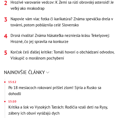
Hrozivé varovanie vedcov: K Zemi sa rúti obrovský asteroid! Je
veľký ako mrakodrap
Napovie vám viac fotka či karikatúra? Známa speváčka drela v
továrni, potom pobláznila celé Slovensko
Drsná rivalita! Známa hlásateľka nezniesla krásu Tekelyovej:
Hrozné, čo jej spravila na konkurze
Korčok čelí ďalšej kritike: Tomáš hovorí o obchádzaní odvodov,
Viskupič o morálnom pochybení
NAJNOVŠIE ČLÁNKY
15:12
Po 18 mesiacoch rokovaní prišiel zlom! Sýria a Rusko sa
dohodli
15:10
Kritika a šok vo Vysokých Tatrách: Rodičia vzali deti na Rysy,
zábery ich obuvi vyrážajú dych