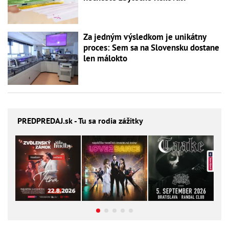
Za jedným výsledkom je unikátny
proces: Sem sa na Slovensku dostane
len málokto
PREDPREDAJ
.sk - Tu sa rodia zážitky