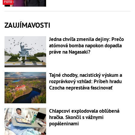
FOTO
ZAUJÍMAVOSTI
Jedna chvíľa zmenila dejiny: Prečo
atómová bomba napokon dopadla
práve na Nagasaki?
Tajné chodby, nacistický výskum a
rozprávkový vzhľad: Príbeh hradu
Czocha neprestáva fascinovať
Chlapcovi explodovala obľúbená
hračka. Skončil s vážnymi
popáleninami