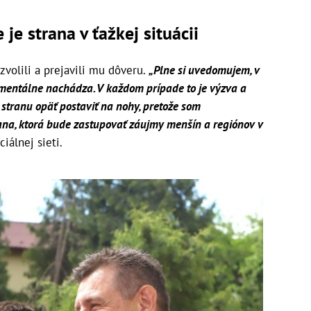
je strana v ťažkej situácii
volili a prejavili mu dôveru.
„Plne si uvedomujem, v
momentálne nachádza. V každom prípade to je výzva a
 stranu opäť postaviť na nohy, pretože som
rana, ktorá bude zastupovať záujmy menšín a regiónov v
iálnej sieti.