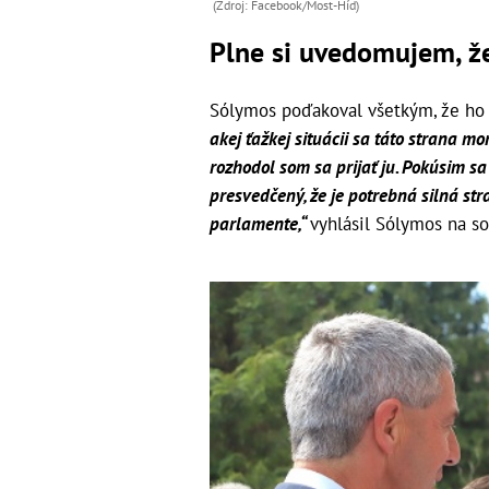
(Zdroj: Facebook/Most-Híd)
Plne si uvedomujem, že 
Sólymos poďakoval všetkým, že ho z
akej ťažkej situácii sa táto strana 
rozhodol som sa prijať ju. Pokúsim sa
presvedčený, že je potrebná silná st
parlamente,“
vyhlásil Sólymos na soc