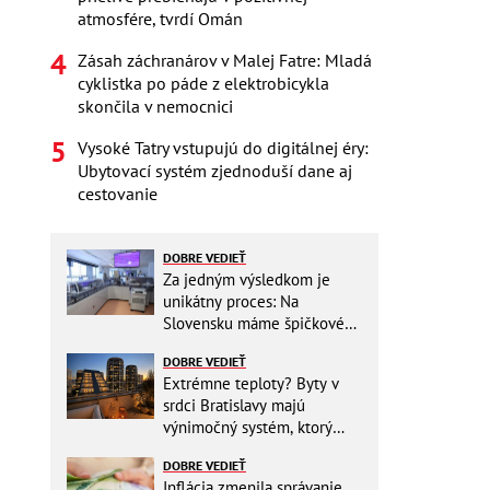
atmosfére, tvrdí Omán
Zásah záchranárov v Malej Fatre: Mladá
cyklistka po páde z elektrobicykla
skončila v nemocnici
Vysoké Tatry vstupujú do digitálnej éry:
Ubytovací systém zjednoduší dane aj
cestovanie
DOBRE VEDIEŤ
Za jedným výsledkom je
unikátny proces: Na
Slovensku máme špičkové
pracovisko
DOBRE VEDIEŤ
Extrémne teploty? Byty v
srdci Bratislavy majú
výnimočný systém, ktorý
ešte aj šetrí náklady
DOBRE VEDIEŤ
Inflácia zmenila správanie