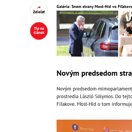
Galéria: Snem strany Most-Híd vo Fiľakov
Zdieľať
Tip na
článok
Novým predsedom stran
Novým predsedom mimoparlamentnej
prostredia László Sólymos. Do tejt
Fiľakove. Most-Híd o tom informuje 