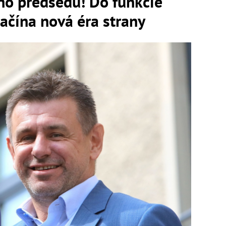
o predsedu! Do funkcie
Začína nová éra strany