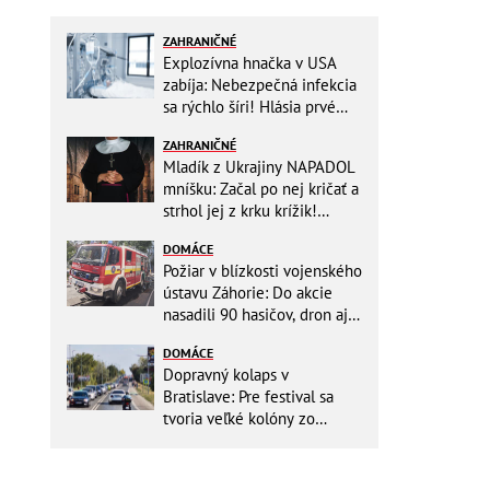
ZAHRANIČNÉ
Explozívna hnačka v USA
zabíja: Nebezpečná infekcia
sa rýchlo šíri! Hlásia prvé
obete
ZAHRANIČNÉ
Mladík z Ukrajiny NAPADOL
mníšku: Začal po nej kričať a
strhol jej z krku krížik!
Namiesto trestu ho čaká
DOMÁCE
niečo iné
Požiar v blízkosti vojenského
ústavu Záhorie: Do akcie
nasadili 90 hasičov, dron aj
vrtuľníky Black Hawk
DOMÁCE
Dopravný kolaps v
Bratislave: Pre festival sa
tvoria veľké kolóny zo
všetkých smerov