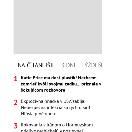
NAJČÍTANEJŠIE
3 DNI
TÝŽDEŇ
Katie Price má dosť plastík! Nechcem
zomrieť kvôli svojmu zadku... priznala v
šokujúcom rozhovore
Explozívna hnačka v USA zabíja:
Nebezpečná infekcia sa rýchlo šíri!
Hlásia prvé obete
Rokovania s Iránom o Hormuzskom
prielive prebiehajú v pozitívnej