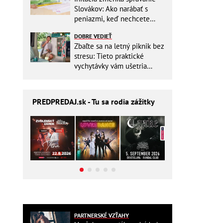
Slovákov: Ako narábať s
peniazmi, keď nechcete
zbytočne riskovať?
DOBRE VEDIEŤ
Zbaľte sa na letný piknik bez
stresu: Tieto praktické
vychytávky vám ušetria
miesto v batohu!
PREDPREDAJ
.sk - Tu sa rodia zážitky
PARTNERSKÉ VZŤAHY