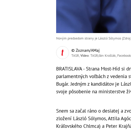
Novým predsedom strany je László Sólymos (Zdroj:
© Zoznam/AMaj
TASR,
Video
: TASR/Ján Krošlák, Faceboo
BRATISLAVA - Strana Most-Híd si d
parlamentných voľbách z vedenia s
Bugár. Jedným z kandidátov je Lász
svoje pôsobenie na ministerstve ži
Snem sa začal ráno o desiatej a zv
zložení László Sólymos, Attila Agóc
Kráľovského Chlmca) a Peter Krajňá