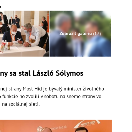
e
Zobraziť galériu
(17)
y sa stal László Sólymos
 strany Most-Híd je bývalý minister životného
o funkcie ho zvolili v sobotu na sneme strany vo
na sociálnej sieti.