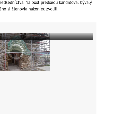
redsedníctva. Na post predsedu kandidoval bývalý
ého si členovia nakoniec zvolili.