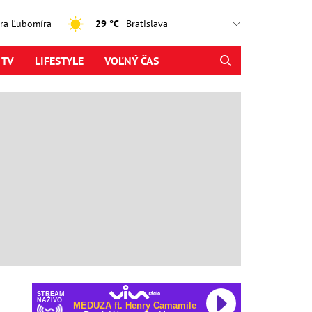
jtra Ľubomíra
29 °C
 TV
LIFESTYLE
VOĽNÝ ČAS
STREAM
NAŽIVO
MEDUZA ft. Henry Camamile