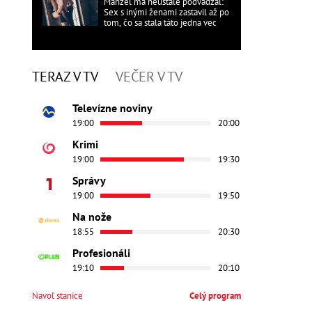
Manžel ma neustále podvádzal:
Sex s inými ženami zastavil až po
tom, čo sa stala táto jedna vec
TERAZ V TV
VEČER V TV
Televízne noviny
19:00
20:00
Krimi
19:00
19:30
Správy
19:00
19:50
Na nože
18:55
20:30
Profesionáli
19:10
20:10
Navoľ stanice
Celý program