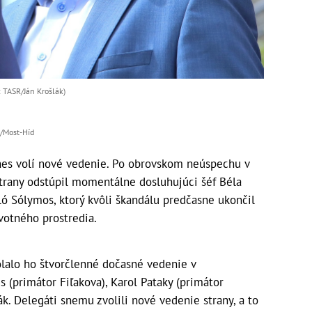
 TASR/Ján Krošlák)
k/Most-Híd
nes volí nové vedenie. Po obrovskom neúspechu v
trany odstúpil momentálne dosluhujúci šéf Béla
ló Sólymos, ktorý kvôli škandálu predčasne ukončil
votného prostredia.
olalo ho štvorčlenné dočasné vedenie v
s (primátor Fiľakova), Karol Pataky (primátor
k. Delegáti snemu zvolili nové vedenie strany, a to