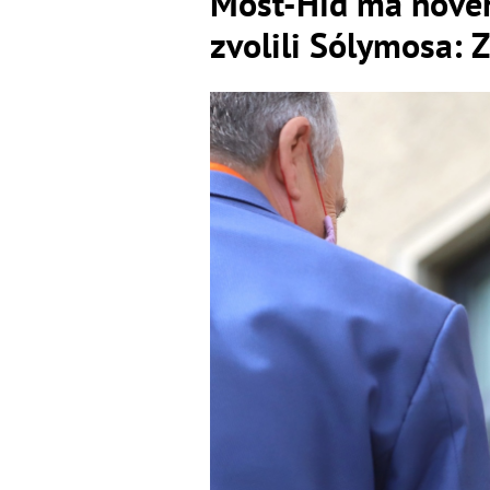
Most-Híd má novéh
zvolili Sólymosa: 