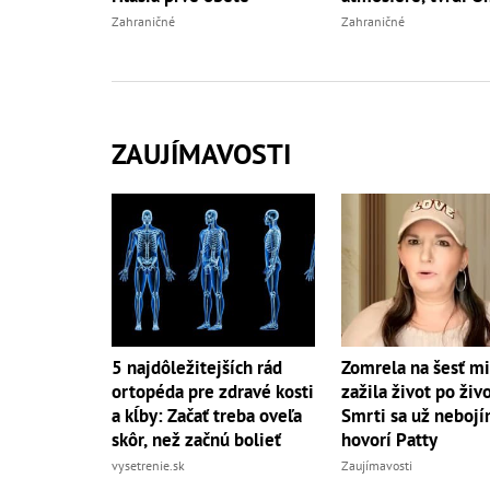
Zahraničné
Zahraničné
ZAUJÍMAVOSTI
5 najdôležitejších rád
Zomrela na šesť mi
ortopéda pre zdravé kosti
zažila život po živ
a kĺby: Začať treba oveľa
Smrti sa už nebojí
skôr, než začnú bolieť
hovorí Patty
vysetrenie.sk
Zaujímavosti