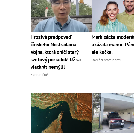
Hrozivá predpoveď
Markizácka moderá
čínskeho Nostradama:
ukázala mamu: Páni,
Vojna, ktorá zničí starý
ale kočka!
svetový poriadok! Už sa
Domáci prominenti
viackrát nemýlil
Zahraničné