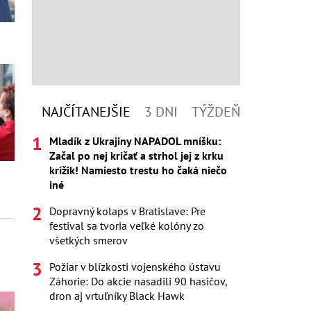
NAJČÍTANEJŠIE
3 DNI
TÝŽDEŇ
Mladík z Ukrajiny NAPADOL mníšku:
Začal po nej kričať a strhol jej z krku
krížik! Namiesto trestu ho čaká niečo
iné
Dopravný kolaps v Bratislave: Pre
festival sa tvoria veľké kolóny zo
všetkých smerov
Požiar v blízkosti vojenského ústavu
Záhorie: Do akcie nasadili 90 hasičov,
dron aj vrtuľníky Black Hawk