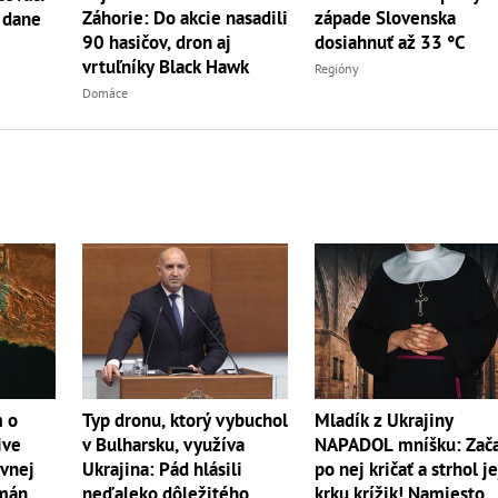
Záhorie: Do akcie nasadili
západe Slovenska
 dane
90 hasičov, dron aj
dosiahnuť až 33 °C
vrtuľníky Black Hawk
Regióny
Domáce
Mladík z Ukrajiny
m o
Typ dronu, ktorý vybuchol
NAPADOL mníšku: Zač
ive
v Bulharsku, využíva
po nej kričať a strhol je
ívnej
Ukrajina: Pád hlásili
krku krížik! Namiesto
Omán
neďaleko dôležitého