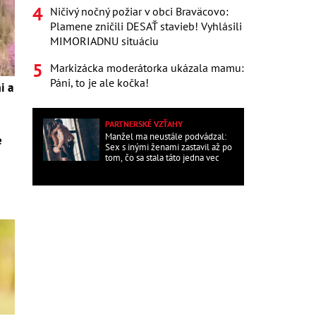
Ničivý nočný požiar v obci Braväcovo:
Plamene zničili DESAŤ stavieb! Vyhlásili
MIMORIADNU situáciu
Markizácka moderátorka ukázala mamu:
Páni, to je ale kočka!
i a
PARTNERSKÉ VZŤAHY
Manžel ma neustále podvádzal:
e
Sex s inými ženami zastavil až po
tom, čo sa stala táto jedna vec