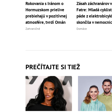
Rokovania s Iránom o
Zásah záchranárov v
Hormuzskom prielive
Fatre: Mladá cyklis
prebiehajú v pozitívnej
páde z elektrobicyk
atmosfére, tvrdí Omán
skončila v nemocnic
Zahraničné
Domáce
PREČÍTAJTE SI TIEŽ