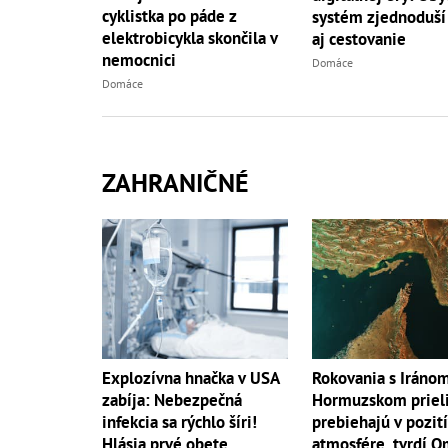
cyklistka po páde z
systém zjednoduší
elektrobicykla skončila v
aj cestovanie
nemocnici
Domáce
Domáce
ZAHRANIČNÉ
Explozívna hnačka v USA
Rokovania s Iráno
zabíja: Nebezpečná
Hormuzskom priel
infekcia sa rýchlo šíri!
prebiehajú v pozit
Hlásia prvé obete
atmosfére, tvrdí 