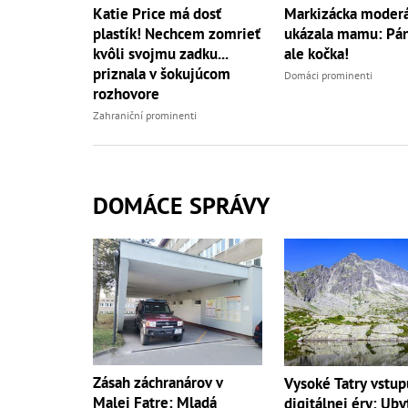
Katie Price má dosť
Markizácka moderá
plastík! Nechcem zomrieť
ukázala mamu: Páni
kvôli svojmu zadku...
ale kočka!
priznala v šokujúcom
Domáci prominenti
rozhovore
Zahraniční prominenti
DOMÁCE SPRÁVY
Zásah záchranárov v
Vysoké Tatry vstup
Malej Fatre: Mladá
digitálnej éry: Uby