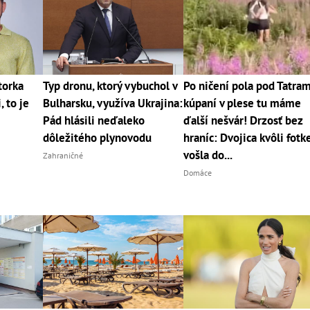
torka
Typ dronu, ktorý vybuchol v
Po ničení pola pod Tatram
 to je
Bulharsku, využíva Ukrajina:
kúpaní v plese tu máme
Pád hlásili neďaleko
ďalší nešvár! Drzosť bez
dôležitého plynovodu
hraníc: Dvojica kvôli fotk
vošla do...
Zahraničné
Domáce