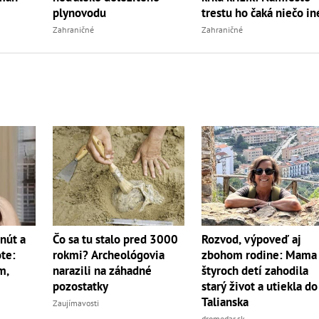
trestu ho čaká niečo in
plynovodu
Zahraničné
Zahraničné
nút a
Čo sa tu stalo pred 3000
Rozvod, výpoveď aj
ote:
rokmi? Archeológovia
zbohom rodine: Mama
m,
narazili na záhadné
štyroch detí zahodila
pozostatky
starý život a utiekla do
Talianska
Zaujímavosti
dromedar.sk