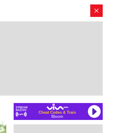
STREAM
NAŽIVO
Cheat Codes & Train
Bloom