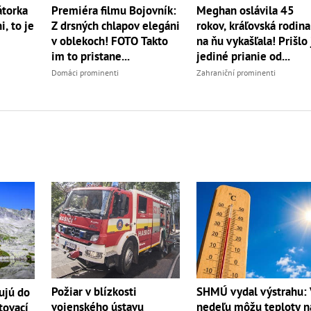
torka
Premiéra filmu Bojovník:
Meghan oslávila 45
, to je
Z drsných chlapov elegáni
rokov, kráľovská rodina
v oblekoch! FOTO Takto
na ňu vykašľala! Prišlo 
im to pristane...
jediné prianie od...
Domáci prominenti
Zahraniční prominenti
Požiar v blízkosti
SHMÚ vydal výstrahu:
ujú do
vojenského ústavu
nedeľu môžu teploty n
tovací