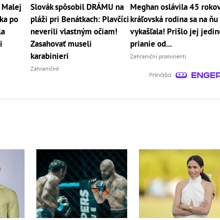
 Malej
Slovák spôsobil DRÁMU na
Meghan oslávila 45 rokov
tka po
pláži pri Benátkach: Plavčíci
kráľovská rodina sa na ňu
la
neverili vlastným očiam!
vykašľala! Prišlo jej jedi
i
Zasahovať museli
prianie od...
karabinieri
Zahraniční prominenti
Zahraničné