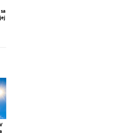
 sa
jej
 V
a