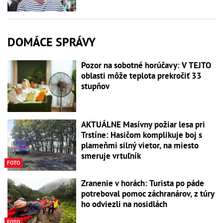
DOMÁCE SPRÁVY
Pozor na sobotné horúčavy: V TEJTO
oblasti môže teplota prekročiť 33
stupňov
AKTUÁLNE Masívny požiar lesa pri
Trstíne: Hasičom komplikuje boj s
plameňmi silný vietor, na miesto
smeruje vrtuľník
FOTO
Zranenie v horách: Turista po páde
potreboval pomoc záchranárov, z túry
ho odviezli na nosidlách
FOTO