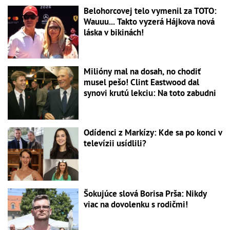
Belohorcovej telo vymenil za TOTO:
Wauuu... Takto vyzerá Hájkova nová
láska v bikinách!
Milióny mal na dosah, no chodiť
musel pešo! Clint Eastwood dal
synovi krutú lekciu: Na toto zabudni
Odídenci z Markízy: Kde sa po konci v
televízii usídlili?
Šokujúce slová Borisa Prša: Nikdy
viac na dovolenku s rodičmi!