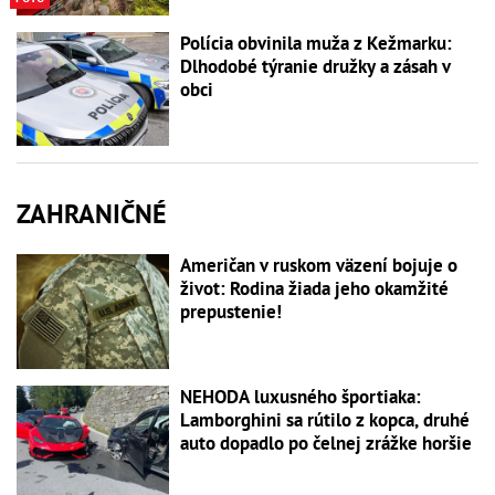
Polícia obvinila muža z Kežmarku:
Dlhodobé týranie družky a zásah v
obci
ZAHRANIČNÉ
Američan v ruskom väzení bojuje o
život: Rodina žiada jeho okamžité
prepustenie!
NEHODA luxusného športiaka:
Lamborghini sa rútilo z kopca, druhé
auto dopadlo po čelnej zrážke horšie