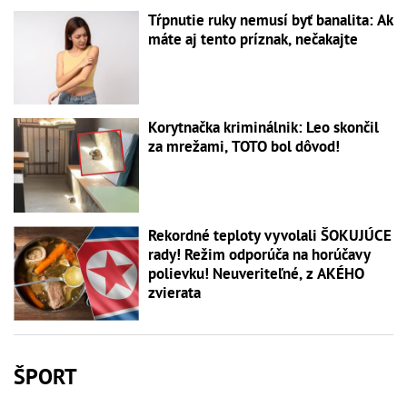
Tŕpnutie ruky nemusí byť banalita: Ak
máte aj tento príznak, nečakajte
Korytnačka kriminálnik: Leo skončil
za mrežami, TOTO bol dôvod!
Rekordné teploty vyvolali ŠOKUJÚCE
rady! Režim odporúča na horúčavy
polievku! Neuveriteľné, z AKÉHO
zvierata
ŠPORT