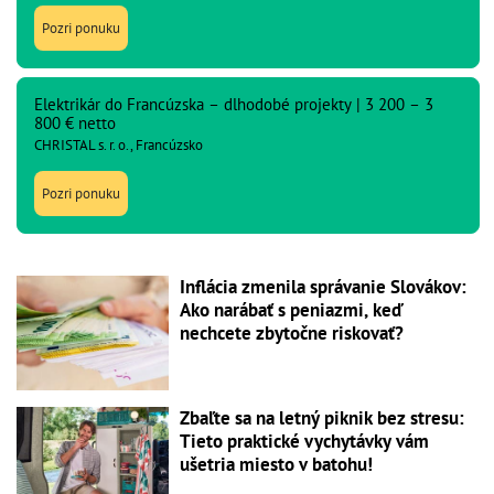
Pozri ponuku
Elektrikár do Francúzska – dlhodobé projekty | 3 200 – 3
800 € netto
CHRISTAL s. r. o., Francúzsko
Pozri ponuku
Inflácia zmenila správanie Slovákov:
Ako narábať s peniazmi, keď
nechcete zbytočne riskovať?
Zbaľte sa na letný piknik bez stresu:
Tieto praktické vychytávky vám
ušetria miesto v batohu!