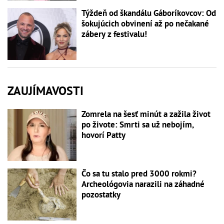
Týždeň od škandálu Gáboríkovcov: Od
šokujúcich obvinení až po nečakané
zábery z festivalu!
ZAUJÍMAVOSTI
Zomrela na šesť minút a zažila život
po živote: Smrti sa už nebojím,
hovorí Patty
Čo sa tu stalo pred 3000 rokmi?
Archeológovia narazili na záhadné
pozostatky