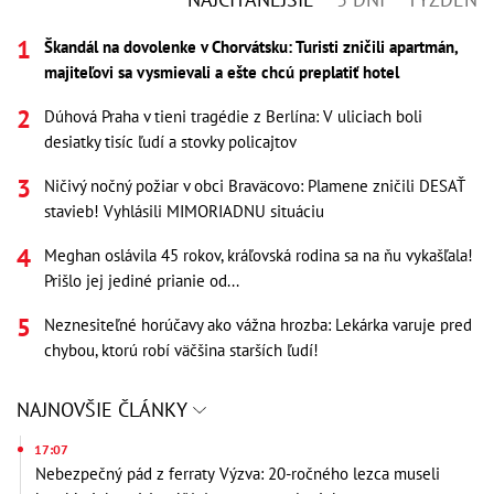
Škandál na dovolenke v Chorvátsku: Turisti zničili apartmán,
majiteľovi sa vysmievali a ešte chcú preplatiť hotel
Dúhová Praha v tieni tragédie z Berlína: V uliciach boli
desiatky tisíc ľudí a stovky policajtov
Ničivý nočný požiar v obci Braväcovo: Plamene zničili DESAŤ
stavieb! Vyhlásili MIMORIADNU situáciu
Meghan oslávila 45 rokov, kráľovská rodina sa na ňu vykašľala!
Prišlo jej jediné prianie od...
Neznesiteľné horúčavy ako vážna hrozba: Lekárka varuje pred
chybou, ktorú robí väčšina starších ľudí!
NAJNOVŠIE ČLÁNKY
17:07
Nebezpečný pád z ferraty Výzva: 20-ročného lezca museli