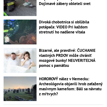
Dojímavé zábery obleteli svet
Divoká chobotnica si obľúbila
potápača: VIDEO Pri každom
stretnutí ho nadšene vítala
Bizarné, ale pravdivé: ČUCHANIE
vlastných PRDOV môže chrániť
mozgové bunky! NEUVERITEĽNÁ
pomoc s pamäťou
HOROROVÝ nález v Nemecku:
Archeológovia objavili hrob zaťažený
masívnym kameňom: Báli sa návratu
z mŕtvych?