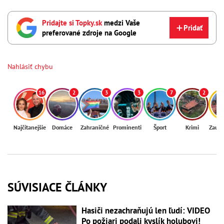
Pridajte si Topky.sk
medzi Vaše
Pridať
preferované zdroje na Google
Nahlásiť chybu
16
2
3
3
7
2
Najčítanejšie
Domáce
Zahraničné
Prominenti
Šport
Krimi
Zaují
SÚVISIACE ČLÁNKY
Hasiči nezachraňujú len ľudí: VIDEO
Po požiari podali kyslík holubovi!