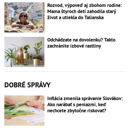
Rozvod, výpoveď aj zbohom rodine:
Mama štyroch detí zahodila starý
život a utiekla do Talianska
Odchádzate na dovolenku? Takto
zachránite izbové rastliny
DOBRÉ SPRÁVY
Inflácia zmenila správanie Slovákov:
Ako narábať s peniazmi, keď
nechcete zbytočne riskovať?