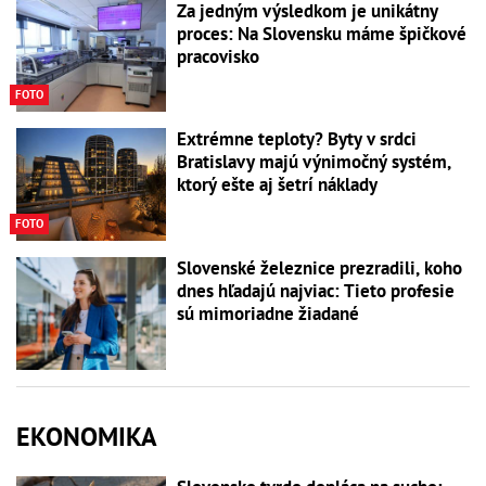
Za jedným výsledkom je unikátny
proces: Na Slovensku máme špičkové
pracovisko
FOTO
Extrémne teploty? Byty v srdci
Bratislavy majú výnimočný systém,
ktorý ešte aj šetrí náklady
FOTO
Slovenské železnice prezradili, koho
dnes hľadajú najviac: Tieto profesie
sú mimoriadne žiadané
EKONOMIKA