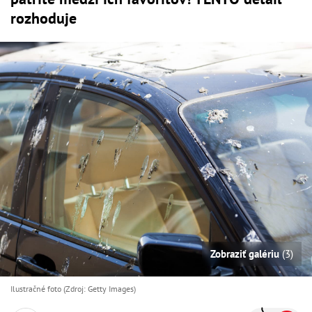
rozhoduje
Zobraziť galériu
(3)
Ilustračné foto (Zdroj: Getty Images)