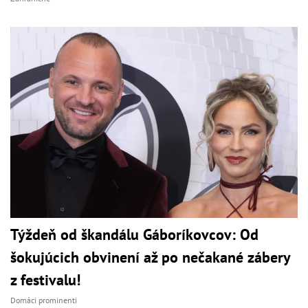
Týždeň od škandálu Gáboríkovcov: Od
šokujúcich obvinení až po nečakané zábery
z festivalu!
Domáci prominenti