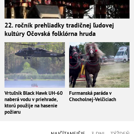
22. ročník prehliadky tradičnej ľudovej
kultúry Očovská folklórna hruda
Vrtuľník Black Hawk UH-60
Furmanská paráda v
naberá vodu v priehrade,
Chocholnej-Velčiciach
ktorú použije na hasenie
požiaru
NAJČÍTANEJŠIE
3 DNI
TÝŽDEŇ