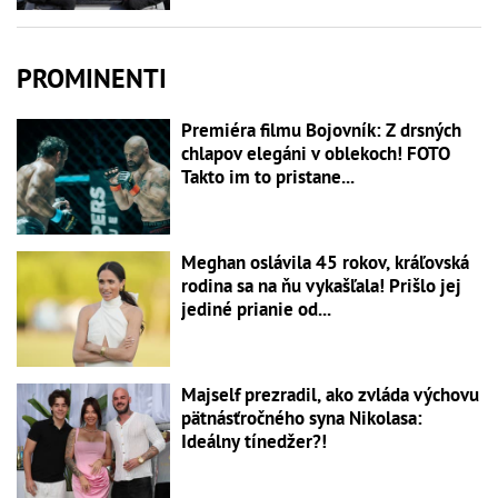
PROMINENTI
Premiéra filmu Bojovník: Z drsných
chlapov elegáni v oblekoch! FOTO
Takto im to pristane...
Meghan oslávila 45 rokov, kráľovská
rodina sa na ňu vykašľala! Prišlo jej
jediné prianie od...
Majself prezradil, ako zvláda výchovu
pätnásťročného syna Nikolasa:
Ideálny tínedžer?!