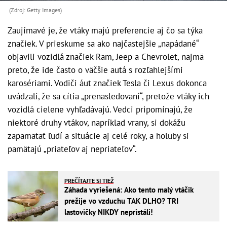
(Zdroj: Getty Images)
Zaujímavé je, že vtáky majú preferencie aj čo sa týka
značiek. V prieskume sa ako najčastejšie „napádané“
objavili vozidlá značiek Ram, Jeep a Chevrolet, najmä
preto, že ide často o väčšie autá s rozľahlejšími
karosériami. Vodiči áut značiek Tesla či Lexus dokonca
uvádzali, že sa cítia „prenasledovaní“, pretože vtáky ich
vozidlá cielene vyhľadávajú. Vedci pripomínajú, že
niektoré druhy vtákov, napríklad vrany, si dokážu
zapamätať ľudí a situácie aj celé roky, a holuby si
pamätajú „priateľov aj nepriateľov“.
PREČÍTAJTE SI TIEŽ
Záhada vyriešená: Ako tento malý vtáčik
prežije vo vzduchu TAK DLHO? TRI
lastovičky NIKDY nepristáli!