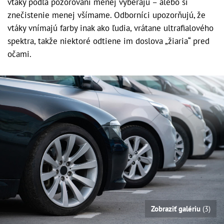
vtáky podľa pozorovaní menej vyberajú – alebo si
znečistenie menej všímame. Odborníci upozorňujú, že
vtáky vnímajú farby inak ako ľudia, vrátane ultrafialového
spektra, takže niektoré odtiene im doslova „žiaria“ pred
očami.
Zobraziť galériu
(3)