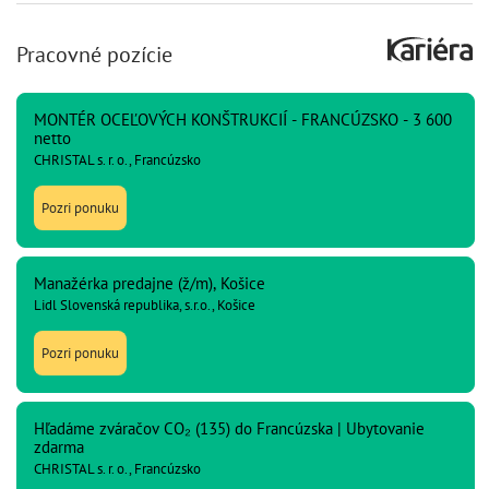
Pracovné pozície
MONTÉR OCEĽOVÝCH KONŠTRUKCIÍ - FRANCÚZSKO - 3 600
netto
CHRISTAL s. r. o., Francúzsko
Pozri ponuku
Manažérka predajne (ž/m), Košice
Lidl Slovenská republika, s.r.o., Košice
Pozri ponuku
Hľadáme zváračov CO₂ (135) do Francúzska | Ubytovanie
zdarma
CHRISTAL s. r. o., Francúzsko