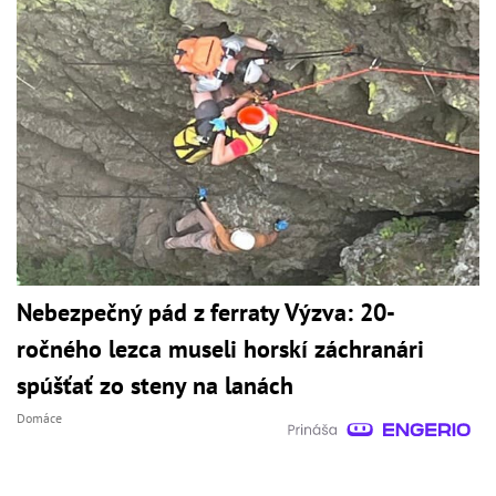
Nebezpečný pád z ferraty Výzva: 20-
ročného lezca museli horskí záchranári
spúšťať zo steny na lanách
Domáce