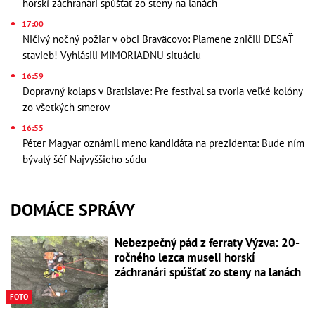
horskí záchranári spúšťať zo steny na lanách
17:00
Ničivý nočný požiar v obci Braväcovo: Plamene zničili DESAŤ
stavieb! Vyhlásili MIMORIADNU situáciu
16:59
Dopravný kolaps v Bratislave: Pre festival sa tvoria veľké kolóny
zo všetkých smerov
16:55
Péter Magyar oznámil meno kandidáta na prezidenta: Bude ním
bývalý šéf Najvyššieho súdu
DOMÁCE SPRÁVY
Nebezpečný pád z ferraty Výzva: 20-
ročného lezca museli horskí
záchranári spúšťať zo steny na lanách
FOTO