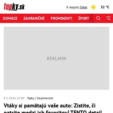
32 °C
8. august
,
Oskar
DOMÁCE
ZAHRANIČNÉ
PROMINENTI
ŠPORT
ZAUJÍMAV
8.1.2026 15:00
Topky
Zaujímavosti
Vtáky si pamätajú vaše auto: Zistite, či
patríte medzi ich favoritov! TENTO detail