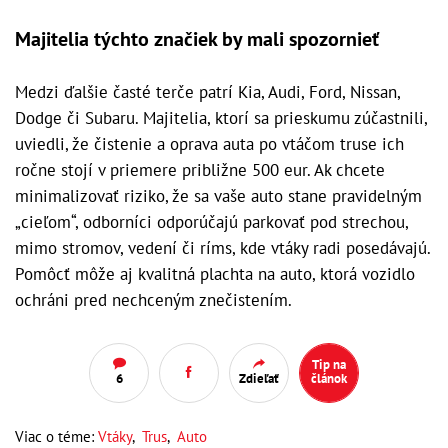
Majitelia týchto značiek by mali spozornieť
Medzi ďalšie časté terče patrí Kia, Audi, Ford, Nissan,
Dodge či Subaru. Majitelia, ktorí sa prieskumu zúčastnili,
uviedli, že čistenie a oprava auta po vtáčom truse ich
ročne stojí v priemere približne 500 eur. Ak chcete
minimalizovať riziko, že sa vaše auto stane pravidelným
„cieľom“, odborníci odporúčajú parkovať pod strechou,
mimo stromov, vedení či ríms, kde vtáky radi posedávajú.
Pomôcť môže aj kvalitná plachta na auto, ktorá vozidlo
ochráni pred nechceným znečistením.
Tip na
6
Zdieľať
článok
Viac o téme:
Vtáky
,
Trus
,
Auto