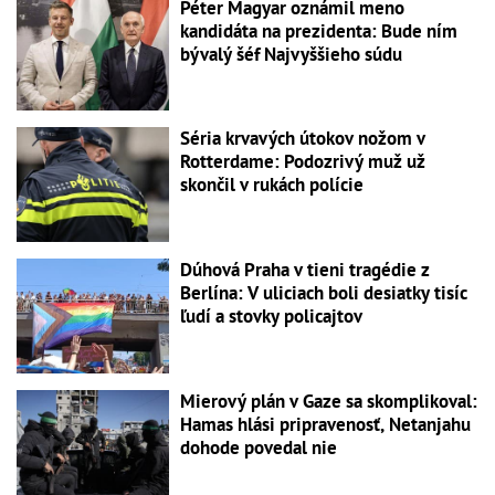
Péter Magyar oznámil meno
kandidáta na prezidenta: Bude ním
bývalý šéf Najvyššieho súdu
Séria krvavých útokov nožom v
Rotterdame: Podozrivý muž už
skončil v rukách polície
Dúhová Praha v tieni tragédie z
Berlína: V uliciach boli desiatky tisíc
ľudí a stovky policajtov
Mierový plán v Gaze sa skomplikoval:
Hamas hlási pripravenosť, Netanjahu
dohode povedal nie