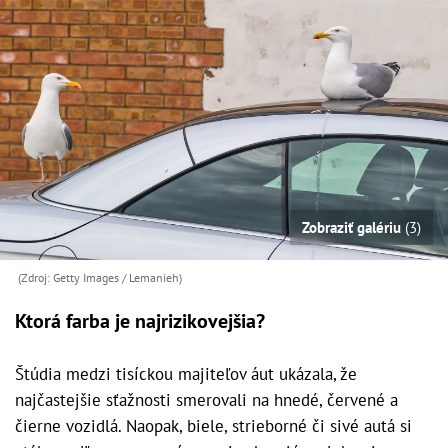
Zobraziť galériu
(3)
(Zdroj: Getty Images / Lemanieh)
Ktorá farba je najrizikovejšia?
Štúdia medzi tisíckou majiteľov áut ukázala, že
najčastejšie sťažnosti smerovali na hnedé, červené a
čierne vozidlá. Naopak, biele, strieborné či sivé autá si