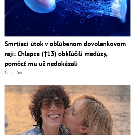
Smrtiaci útok v obľúbenom dovolenkovom
raji: Chlapca (†13) obkľúčili medúzy,
pomôcť mu už nedokázali
Zahraničné