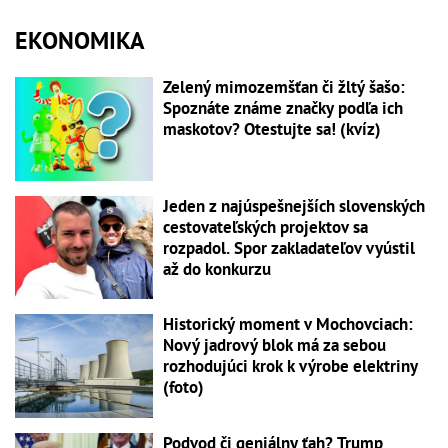
EKONOMIKA
Zelený mimozemšťan či žltý šašo:
Spoznáte známe značky podľa ich
maskotov? Otestujte sa! (kvíz)
Jeden z najúspešnejších slovenských
cestovateľských projektov sa
rozpadol. Spor zakladateľov vyústil
až do konkurzu
Historický moment v Mochovciach:
Nový jadrový blok má za sebou
rozhodujúci krok k výrobe elektriny
(foto)
Podvod či geniálny ťah? Trump