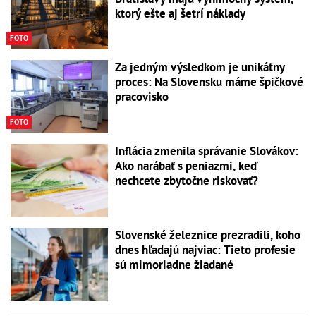
ktorý ešte aj šetrí náklady
FOTO
Za jedným výsledkom je unikátny
proces: Na Slovensku máme špičkové
pracovisko
FOTO
Inflácia zmenila správanie Slovákov:
Ako narábať s peniazmi, keď
nechcete zbytočne riskovať?
Slovenské železnice prezradili, koho
dnes hľadajú najviac: Tieto profesie
sú mimoriadne žiadané