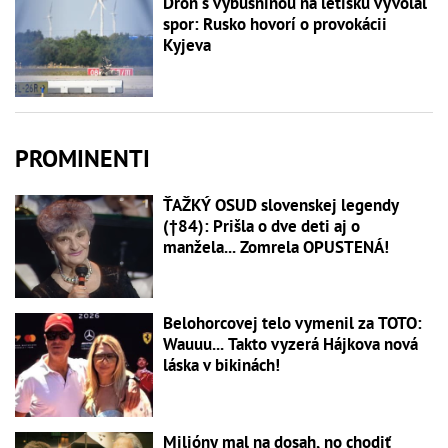
Dron s výbušninou na letisku vyvolal
spor: Rusko hovorí o provokácii
Kyjeva
PROMINENTI
ŤAŽKÝ OSUD slovenskej legendy
(†84): Prišla o dve deti aj o
manžela... Zomrela OPUSTENÁ!
Belohorcovej telo vymenil za TOTO:
Wauuu... Takto vyzerá Hájkova nová
láska v bikinách!
Milióny mal na dosah, no chodiť