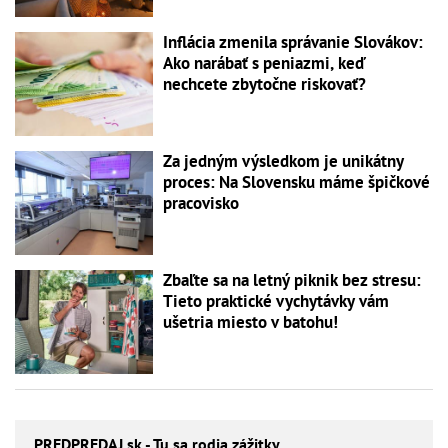
Inflácia zmenila správanie Slovákov:
Ako narábať s peniazmi, keď
nechcete zbytočne riskovať?
Za jedným výsledkom je unikátny
proces: Na Slovensku máme špičkové
pracovisko
Zbaľte sa na letný piknik bez stresu:
Tieto praktické vychytávky vám
ušetria miesto v batohu!
PREDPREDAJ
.sk - Tu sa rodia zážitky