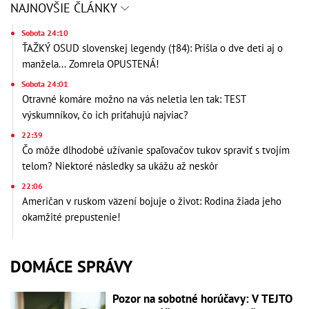
NAJNOVŠIE ČLÁNKY
Sobota 24:10
ŤAŽKÝ OSUD slovenskej legendy (†84): Prišla o dve deti aj o
manžela... Zomrela OPUSTENÁ!
Sobota 24:01
Otravné komáre možno na vás neletia len tak: TEST
výskumníkov, čo ich priťahujú najviac?
22:39
Čo môže dlhodobé užívanie spaľovačov tukov spraviť s tvojím
telom? Niektoré následky sa ukážu až neskôr
22:06
Američan v ruskom väzení bojuje o život: Rodina žiada jeho
okamžité prepustenie!
DOMÁCE SPRÁVY
Pozor na sobotné horúčavy: V TEJTO