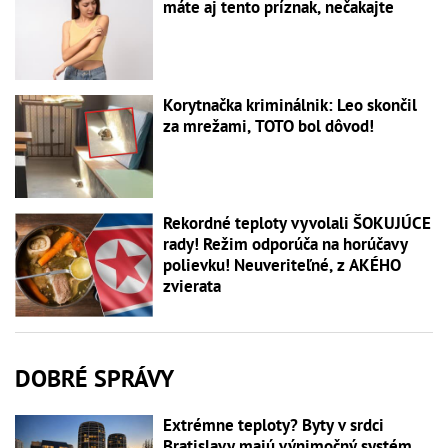
máte aj tento príznak, nečakajte
Korytnačka kriminálnik: Leo skončil
za mrežami, TOTO bol dôvod!
Rekordné teploty vyvolali ŠOKUJÚCE
rady! Režim odporúča na horúčavy
polievku! Neuveriteľné, z AKÉHO
zvierata
DOBRÉ SPRÁVY
Extrémne teploty? Byty v srdci
Bratislavy majú výnimočný systém,