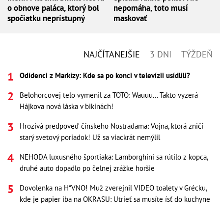
o obnove paláca, ktorý bol
nepomáha, toto musí
spočiatku neprístupný
maskovať
NAJČÍTANEJŠIE
3 DNI
TÝŽDEŇ
Odídenci z Markízy: Kde sa po konci v televízii usídlili?
Belohorcovej telo vymenil za TOTO: Wauuu... Takto vyzerá
Hájkova nová láska v bikinách!
Hrozivá predpoveď čínskeho Nostradama: Vojna, ktorá zničí
starý svetový poriadok! Už sa viackrát nemýlil
NEHODA luxusného športiaka: Lamborghini sa rútilo z kopca,
druhé auto dopadlo po čelnej zrážke horšie
Dovolenka na H*VNO! Muž zverejnil VIDEO toalety v Grécku,
kde je papier iba na OKRASU: Utrieť sa musíte ísť do kuchyne