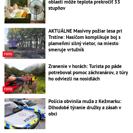
oblasti môže teplota prekročiť 33
stupňov
AKTUÁLNE Masívny požiar lesa pri
Trstíne: Hasičom komplikuje boj s
plameňmi silný vietor, na miesto
smeruje vrtuľník
FOTO
Zranenie v horách: Turista po páde
potreboval pomoc záchranárov, z túry
ho odviezli na nosidlách
FOTO
Polícia obvinila muža z Kežmarku:
Dlhodobé týranie družky a zásah v
obci