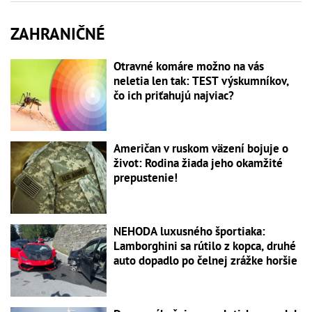
ZAHRANIČNÉ
Otravné komáre možno na vás
neletia len tak: TEST výskumníkov,
čo ich priťahujú najviac?
Američan v ruskom väzení bojuje o
život: Rodina žiada jeho okamžité
prepustenie!
NEHODA luxusného športiaka:
Lamborghini sa rútilo z kopca, druhé
auto dopadlo po čelnej zrážke horšie