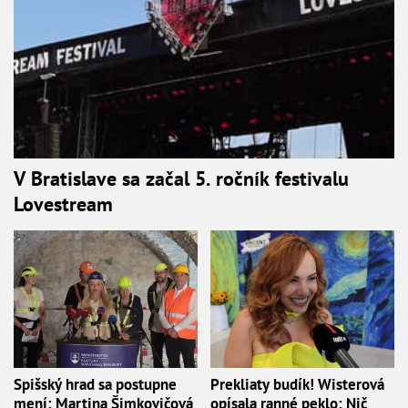
V Bratislave sa začal 5. ročník festivalu
Lovestream
Spišský hrad sa postupne
Prekliaty budík! Wisterová
mení: Martina Šimkovičová
opísala ranné peklo: Nič