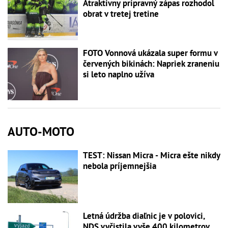
Atraktívny prípravný zápas rozhodol
obrat v tretej tretine
FOTO Vonnová ukázala super formu v
červených bikinách: Napriek zraneniu
si leto naplno užíva
AUTO-MOTO
TEST: Nissan Micra - Micra ešte nikdy
nebola príjemnejšia
Letná údržba diaľnic je v polovici,
NDS vyčistila vyše 400 kilometrov