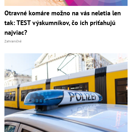
Otravné komáre možno na vás neletia len
tak: TEST výskumníkov, čo ich priťahujú
najviac?
Zahraničné