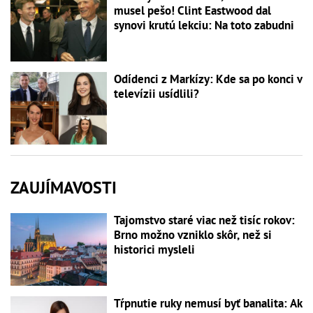
musel pešo! Clint Eastwood dal
synovi krutú lekciu: Na toto zabudni
Odídenci z Markízy: Kde sa po konci v
televízii usídlili?
ZAUJÍMAVOSTI
Tajomstvo staré viac než tisíc rokov:
Brno možno vzniklo skôr, než si
historici mysleli
Tŕpnutie ruky nemusí byť banalita: Ak