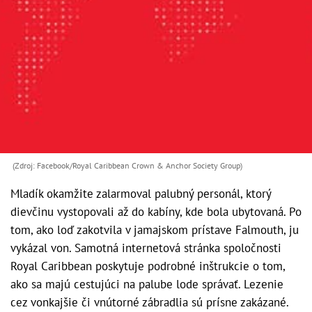
(Zdroj: Facebook/Royal Caribbean Crown & Anchor Society Group)
Mladík okamžite zalarmoval palubný personál, ktorý
dievčinu vystopovali až do kabíny, kde bola ubytovaná. Po
tom, ako loď zakotvila v jamajskom prístave Falmouth, ju
vykázal von. Samotná internetová stránka spoločnosti
Royal Caribbean poskytuje podrobné inštrukcie o tom,
ako sa majú cestujúci na palube lode správať. Lezenie
cez vonkajšie či vnútorné zábradlia sú prísne zakázané.