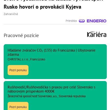
Rusko hovorí o provokácii Kyjeva
Zahraničné
Pracovné pozície
Hľadáme zváračov CO₂ (135) do Francúzska | Ubytovanie
zdarma
CHRISTAL s. r. o., Francúzsko
Pozri ponuku
Rušňovodič/Rušňovodička s praxou pre celé Slovensko s
náborovým príspevkom 4000€
Železničná spoločnosť Slovensko, a.s., Slovenská republika
Pozri ponuku