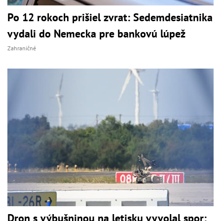
Po 12 rokoch prišiel zvrat: Sedemdesiatnika
vydali do Nemecka pre bankovú lúpež
Zahraničné
Dron s výbušninou na letisku vyvolal spor: