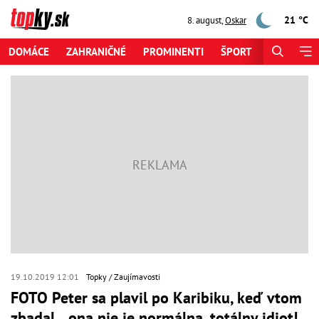
21 °C
8. august
,
Oskar
DOMÁCE
ZAHRANIČNÉ
PROMINENTI
ŠPORT
ZAUJÍMAV
19.10.2019 12:01
Topky
Zaujímavosti
FOTO Peter sa plavil po Karibiku, keď vtom
zbadal... ona nie je normálna, totálny idiot!