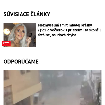
SÚVISIACE ČLÁNKY
Nezmyselná smrť mladej krásky
(†21): Večierok s priateľmi sa skončil
fatálne, osudová chyba
FOTO
ODPORÚČAME