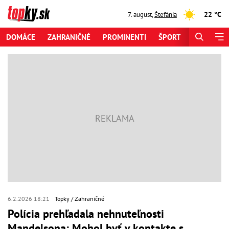
22 °C
7. august
,
Štefánia
DOMÁCE
ZAHRANIČNÉ
PROMINENTI
ŠPORT
ZAUJÍMAV
6.2.2026 18:21
Topky
Zahraničné
Polícia prehľadala nehnuteľnosti
Mandelsona: Mohol byť v kontakte s