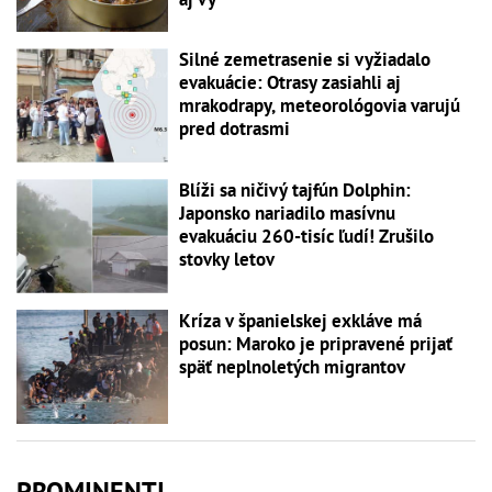
Silné zemetrasenie si vyžiadalo
evakuácie: Otrasy zasiahli aj
mrakodrapy, meteorológovia varujú
pred dotrasmi
Blíži sa ničivý tajfún Dolphin:
Japonsko nariadilo masívnu
evakuáciu 260-tisíc ľudí! Zrušilo
stovky letov
Kríza v španielskej exkláve má
posun: Maroko je pripravené prijať
späť neplnoletých migrantov
PROMINENTI