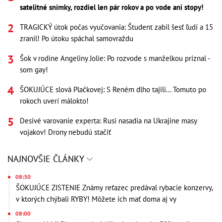
satelitné snímky, rozdiel len pár rokov a po vode ani stopy!
TRAGICKÝ útok počas vyučovania: Študent zabil šesť ľudí a 15
zranil! Po útoku spáchal samovraždu
Šok v rodine Angeliny Jolie: Po rozvode s manželkou priznal -
som gay!
ŠOKUJÚCE slová Plačkovej: S Reném dlho tajili... Tomuto po
rokoch uverí málokto!
Desivé varovanie experta: Rusi nasadia na Ukrajine masy
vojakov! Drony nebudú stačiť
NAJNOVŠIE ČLÁNKY
08:30
ŠOKUJÚCE ZISTENIE Známy reťazec predával rybacie konzervy,
v ktorých chýbali RYBY! Môžete ich mať doma aj vy
08:00