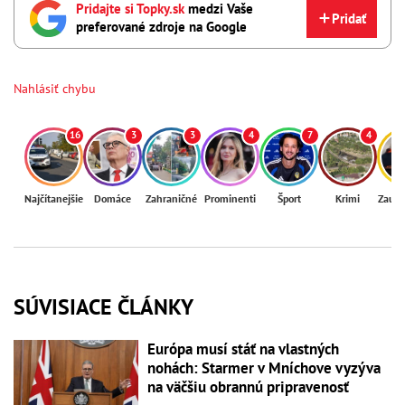
Pridajte si Topky.sk
medzi Vaše
Pridať
preferované zdroje na Google
Nahlásiť chybu
16
3
3
4
7
4
Najčítanejšie
Domáce
Zahraničné
Prominenti
Šport
Krimi
Zaují
SÚVISIACE ČLÁNKY
Európa musí stáť na vlastných
nohách: Starmer v Mníchove vyzýva
na väčšiu obrannú pripravenosť