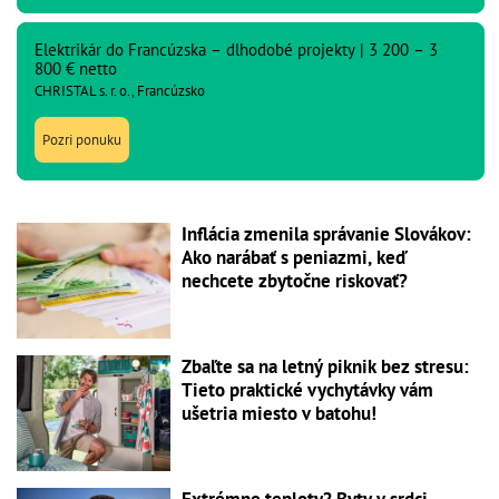
Elektrikár do Francúzska – dlhodobé projekty | 3 200 – 3
800 € netto
CHRISTAL s. r. o., Francúzsko
Pozri ponuku
Inflácia zmenila správanie Slovákov:
Ako narábať s peniazmi, keď
nechcete zbytočne riskovať?
Zbaľte sa na letný piknik bez stresu:
Tieto praktické vychytávky vám
ušetria miesto v batohu!