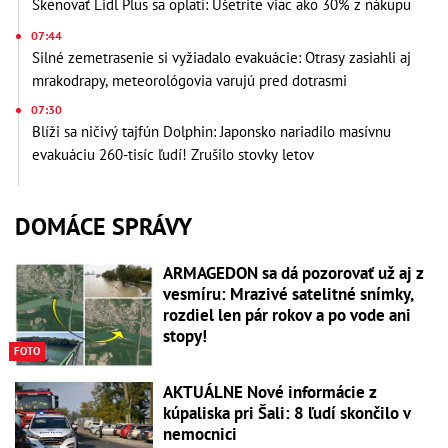
Skenovať Lidl Plus sa oplatí: Ušetrite viac ako 30% z nákupu
07:44
Silné zemetrasenie si vyžiadalo evakuácie: Otrasy zasiahli aj
mrakodrapy, meteorológovia varujú pred dotrasmi
07:30
Blíži sa ničivý tajfún Dolphin: Japonsko nariadilo masívnu
evakuáciu 260-tisíc ľudí! Zrušilo stovky letov
DOMÁCE SPRÁVY
ARMAGEDON sa dá pozorovať už aj z
vesmíru: Mrazivé satelitné snímky,
rozdiel len pár rokov a po vode ani
stopy!
FOTO
AKTUÁLNE Nové informácie z
kúpaliska pri Šali: 8 ľudí skončilo v
nemocnici