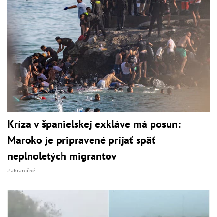
Kríza v španielskej exkláve má posun:
Maroko je pripravené prijať späť
neplnoletých migrantov
Zahraničné