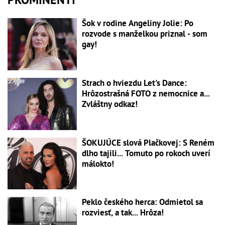
Šok v rodine Angeliny Jolie: Po
rozvode s manželkou priznal - som
gay!
Strach o hviezdu Let's Dance:
Hrôzostrašná FOTO z nemocnice a...
Zvláštny odkaz!
ŠOKUJÚCE slová Plačkovej: S Reném
dlho tajili... Tomuto po rokoch uverí
málokto!
Peklo českého herca: Odmietol sa
rozviesť, a tak... Hrôza!