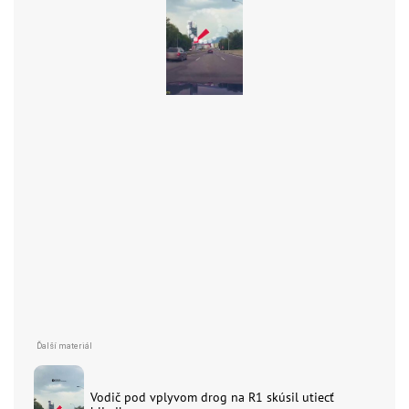
Vodič pod vplyvom drog na R1 skúsil utiecť