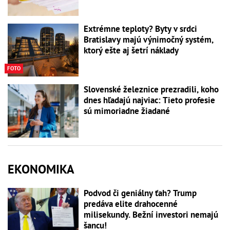
Extrémne teploty? Byty v srdci
Bratislavy majú výnimočný systém,
ktorý ešte aj šetrí náklady
FOTO
Slovenské železnice prezradili, koho
dnes hľadajú najviac: Tieto profesie
sú mimoriadne žiadané
EKONOMIKA
Podvod či geniálny ťah? Trump
predáva elite drahocenné
milisekundy. Bežní investori nemajú
šancu!