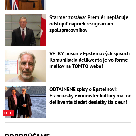
Starmer zostáva: Premiér neplánuje
odstúpiť napriek rezignáciám
spolupracovníkov
VEĽKÝ posun v Epsteinových spisoch:
Komunikácia delikventa je vo forme
mailov na TOMTO webe!
ODTAJNENÉ spisy o Epsteinovi:
Francúzsky exminister kultúry mal od
delikventa žiadať desiatky tisíc eur!
FOTO