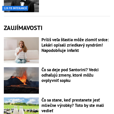
128 FB INTERAKCIÍ
ZAUJÍMAVOSTI
Príliš veľa šťastia môže zlomiť srdce:
Lekári opísali zriedkavý syndróm!
Napodobňuje infarkt
Čo sa deje pod Santorini? Vedci
odhaľujú zmeny, ktoré môžu
ovplyvniť sopku
Čo sa stane, keď prestanete jesť
mliečne výrobky? Toto by ste mali
vedieť