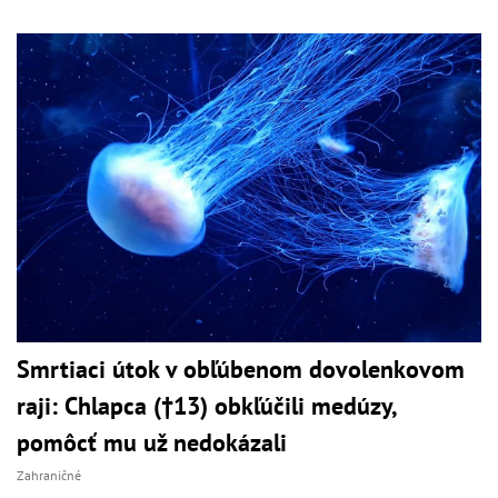
Smrtiaci útok v obľúbenom dovolenkovom
raji: Chlapca (†13) obkľúčili medúzy,
pomôcť mu už nedokázali
Zahraničné