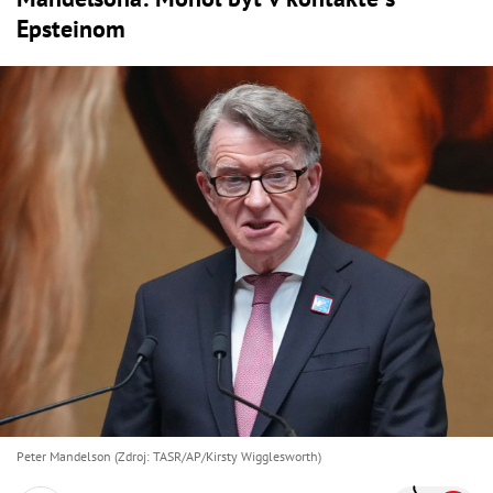
Epsteinom
Peter Mandelson (Zdroj: TASR/AP/Kirsty Wigglesworth)