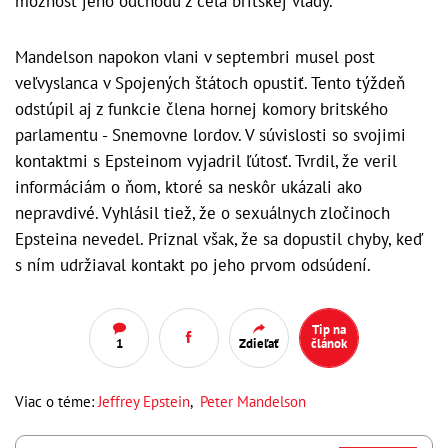
možnosť jeho odchodu z čela britskej vlády.
Mandelson napokon vlani v septembri musel post
veľvyslanca v Spojených štátoch opustiť. Tento týždeň
odstúpil aj z funkcie člena hornej komory britského
parlamentu - Snemovne lordov. V súvislosti so svojimi
kontaktmi s Epsteinom vyjadril ľútosť. Tvrdil, že veril
informáciám o ňom, ktoré sa neskôr ukázali ako
nepravdivé. Vyhlásil tiež, že o sexuálnych zločinoch
Epsteina nevedel. Priznal však, že sa dopustil chyby, keď
s ním udržiaval kontakt po jeho prvom odsúdení.
Tip na
1
Zdieľať
článok
Viac o téme:
Jeffrey Epstein
,
Peter Mandelson