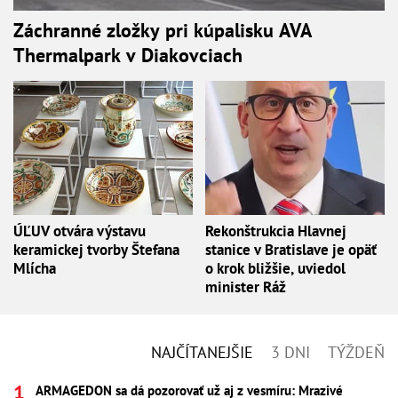
Záchranné zložky pri kúpalisku AVA
Thermalpark v Diakovciach
ÚĽUV otvára výstavu
Rekonštrukcia Hlavnej
keramickej tvorby Štefana
stanice v Bratislave je opäť
Mlícha
o krok bližšie, uviedol
minister Ráž
NAJČÍTANEJŠIE
3 DNI
TÝŽDEŇ
ARMAGEDON sa dá pozorovať už aj z vesmíru: Mrazivé