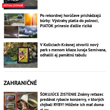
AKTUALIZOVANÉ
Po rekordnej horúčave prichádzajú
búrky: Výstrahy platia do polnoci,
PIATOK prinesie ďalšie riziká
V Košiciach-Krásnej otvorili nový
park s menom kňaza Juraja Semivana,
odhalili aj pamätnú tabuľu
ZAHRANIČNÉ
ŠOKUJÚCE ZISTENIE Známy reťazec
predával rybacie konzervy, v ktorých
chýbali RYBY! Môžete ich mať doma
aj vy