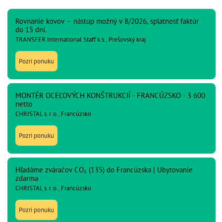
Rovnanie kovov – nástup možný v 8/2026, splatnosť faktúr
do 15 dní.
TRANSFER International Staff k.s., Prešovský kraj
Pozri ponuku
MONTÉR OCEĽOVÝCH KONŠTRUKCIÍ - FRANCÚZSKO - 3 600
netto
CHRISTAL s. r. o., Francúzsko
Pozri ponuku
Hľadáme zváračov CO₂ (135) do Francúzska | Ubytovanie
zdarma
CHRISTAL s. r. o., Francúzsko
Pozri ponuku