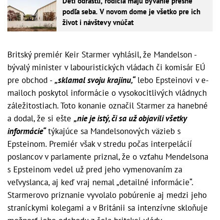
Deti odrástli, rodičia majú bývanie presne
podľa seba. V novom dome je všetko pre ich
život i návštevy vnúčat
Britský premiér Keir Starmer vyhlásil, že Mandelson -
bývalý minister v labouristických vládach či komisár EÚ
pre obchod -
„sklamal svoju krajinu,“
lebo Epsteinovi v e-
mailoch poskytol informácie o vysokocitlivých vládnych
záležitostiach. Toto konanie označil Starmer za hanebné
a dodal, že si ešte
„nie je istý, či sa už objavili všetky
informácie“
týkajúce sa Mandelsonových väzieb s
Epsteinom. Premiér však v stredu počas interpelácií
poslancov v parlamente priznal, že o vzťahu Mendelsona
s Epsteinom vedel už pred jeho vymenovaním za
veľvyslanca, aj keď vraj nemal „detailné informácie“.
Starmerovo priznanie vyvolalo pobúrenie aj medzi jeho
straníckymi kolegami a v Británii sa intenzívne skloňuje