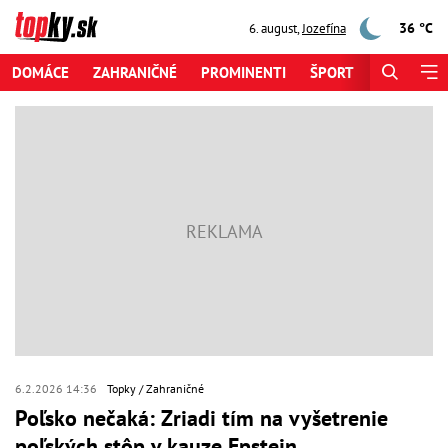
36 °C
6. august
,
Jozefína
DOMÁCE
ZAHRANIČNÉ
PROMINENTI
ŠPORT
ZAUJÍMAV
6.2.2026 14:36
Topky
Zahraničné
Poľsko nečaká: Zriadi tím na vyšetrenie
poľských stôp v kauze Epstein