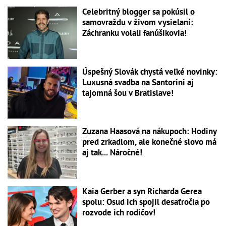
Celebritný blogger sa pokúsil o
samovraždu v živom vysielaní:
Záchranku volali fanúšikovia!
Úspešný Slovák chystá veľké novinky:
Luxusná svadba na Santorini aj
tajomná šou v Bratislave!
Zuzana Haasová na nákupoch: Hodiny
pred zrkadlom, ale konečné slovo má
aj tak... Náročné!
Kaia Gerber a syn Richarda Gerea
spolu: Osud ich spojil desaťročia po
rozvode ich rodičov!