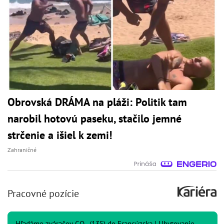
Obrovská DRÁMA na pláži: Politik tam
narobil hotovú paseku, stačilo jemné
strčenie a išiel k zemi!
Zahraničné
Pracovné pozície
Hľadáme zváračov CO₂ (135) do Francúzska | Ubytovanie