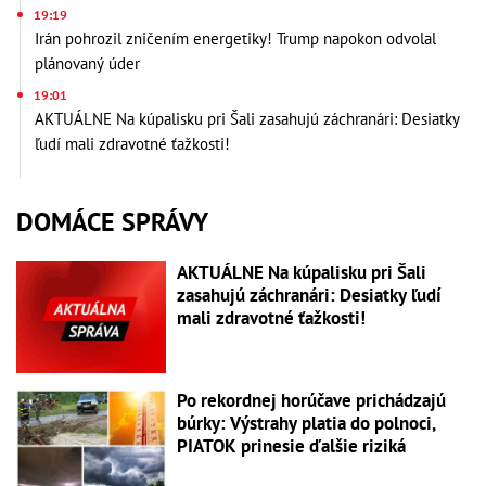
19:19
Irán pohrozil zničením energetiky! Trump napokon odvolal
plánovaný úder
19:01
AKTUÁLNE Na kúpalisku pri Šali zasahujú záchranári: Desiatky
ľudí mali zdravotné ťažkosti!
DOMÁCE SPRÁVY
AKTUÁLNE Na kúpalisku pri Šali
zasahujú záchranári: Desiatky ľudí
mali zdravotné ťažkosti!
Po rekordnej horúčave prichádzajú
búrky: Výstrahy platia do polnoci,
PIATOK prinesie ďalšie riziká