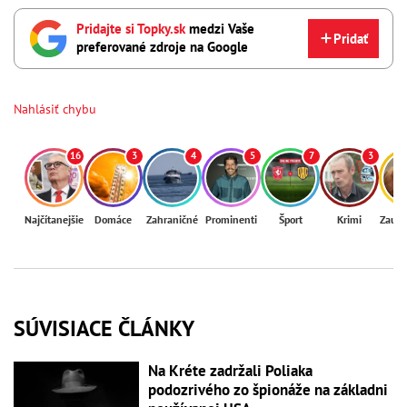
Pridajte si Topky.sk
medzi Vaše
Pridať
preferované zdroje na Google
Nahlásiť chybu
16
3
4
5
7
3
Najčítanejšie
Domáce
Zahraničné
Prominenti
Šport
Krimi
Zaují
SÚVISIACE ČLÁNKY
Na Kréte zadržali Poliaka
podozrivého zo špionáže na základni