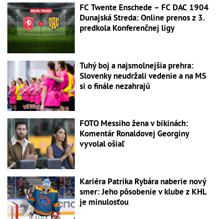
FC Twente Enschede – FC DAC 1904
Dunajská Streda: Online prenos z 3.
predkola Konferenčnej ligy
Tuhý boj a najsmolnejšia prehra:
Slovenky neudržali vedenie a na MS
si o finále nezahrajú
FOTO Messiho žena v bikinách:
Komentár Ronaldovej Georginy
vyvolal ošiaľ
Kariéra Patrika Rybára naberie nový
smer: Jeho pôsobenie v klube z KHL
je minulosťou