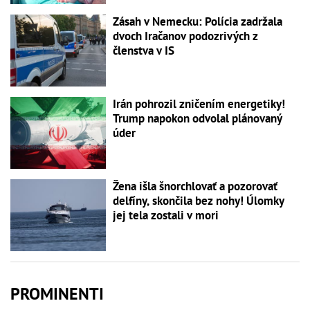
Zásah v Nemecku: Polícia zadržala
dvoch Iračanov podozrivých z
členstva v IS
Irán pohrozil zničením energetiky!
Trump napokon odvolal plánovaný
úder
Žena išla šnorchlovať a pozorovať
delfíny, skončila bez nohy! Úlomky
jej tela zostali v mori
PROMINENTI