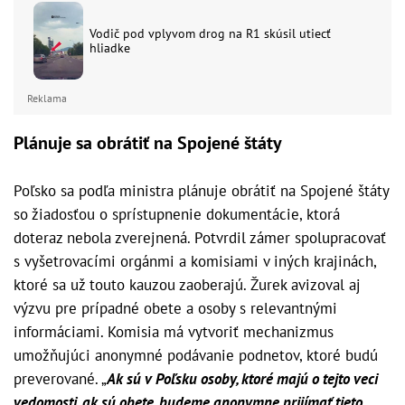
Vodič pod vplyvom drog na R1 skúsil utiecť
hliadke
Reklama
Plánuje sa obrátiť na Spojené štáty
Poľsko sa podľa ministra plánuje obrátiť na Spojené štáty
so žiadosťou o sprístupnenie dokumentácie, ktorá
doteraz nebola zverejnená. Potvrdil zámer spolupracovať
s vyšetrovacími orgánmi a komisiami v iných krajinách,
ktoré sa už touto kauzou zaoberajú. Žurek avizoval aj
výzvu pre prípadné obete a osoby s relevantnými
informáciami. Komisia má vytvoriť mechanizmus
umožňujúci anonymné podávanie podnetov, ktoré budú
preverované. „
Ak sú v Poľsku osoby, ktoré majú o tejto veci
vedomosti, ak sú obete, budeme anonymne prijímať tieto