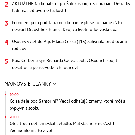
AKTUÁLNE Na kúpalisku pri Šali zasahujú záchranári: Desiatky
ľudí mali zdravotné ťažkosti!
Po ničení pola pod Tatrami a kúpaní v plese tu máme ďalší
nešvár! Drzosť bez hraníc: Dvojica kvôli fotke vošla do...
Osudný výlet do Álp: Mladá Češka (†13) zahynula pred očami
rodičov
Kaia Gerber a syn Richarda Gerea spolu: Osud ich spojil
desaťročia po rozvode ich rodičov!
NAJNOVŠIE ČLÁNKY
20:00
Čo sa deje pod Santorini? Vedci odhaľujú zmeny, ktoré môžu
ovplyvniť sopku
20:00
Otec troch detí zmeškal lietadlo: Mal šťastie v nešťastí!
Zachránilo mu to život