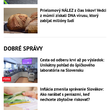
Prielomový NÁLEZ z čias Inkov! Vedci
z múmií získali DNA vírusu, ktorý
zabíjal milióny ľudí
DOBRÉ SPRÁVY
Cesta od odberu krvi až po výsledok:
Unikátny pohľad do špičkového
laboratória na Slovensku
FOTO
Inflácia zmenila správanie Slovákov:
Ako narábať s peniazmi, keď
nechcete zbytočne riskovať?