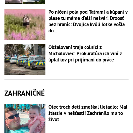
Po ničení pola pod Tatrami a kúpaní v
plese tu máme ďalší nešvár! Drzosť
bez hraníc: Dvojica kvôli fotke vošla
do...
Obžalovaní traja colníci z
Michaloviec: Prokuratúra ich viní z
úplatkov pri prijímaní do práce
ZAHRANIČNÉ
Otec troch detí zmeškal lietadlo: Mal
šťastie v nešťastí! Zachránilo mu to
život