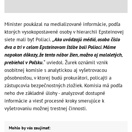
Minister poukázal na medializované informácie, podľa
ktorých vysokopostavené osoby v hierarchii Epsteinovej
siete mali byť Poliaci.
„Ako uvádzajú médiá, osoba číslo
dva a tri v celom Epsteinovom štábe boli Poliaci. Máme
napokon dôkazy, že tento nábor žien, možno aj maloletých,
prebiehal v Poľsku.
“ uviedol. Žurek oznámil vznik
osobitnej komisie s analytickou aj vyšetrovacou
pôsobnosťou, v ktorej budú prokurátori, policajti a
zástupcovia bezpečnostných zložiek. Komisia má podľa
neho dve základné úlohy - analyzovať dostupné
informácie a viesť procesné kroky smerujúce k
vyšetrovaniu možnej trestnej činnosti.
Mohlo by vás zaujímať: