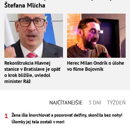
Štefana Mlícha
Rekonštrukcia Hlavnej
Herec Milan Ondrík o úlohe
stanice v Bratislave je opäť
vo filme Bojovník
o krok bližšie, uviedol
minister Ráž
NAJČÍTANEJŠIE
3 DNI
TÝŽDEŇ
Žena išla šnorchlovať a pozorovať delfíny, skončila bez nohy!
Úlomky jej tela zostali v mori