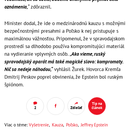
oznámenia,
“ zdôraznil.
Minister dodal, že ide o medzinárodnú kauzu s možnými
bezpečnostnými presahmi a Poľsko k nej pristupuje s
maximálnou vážnosťou. Pripomenul, že v spravodajskom
prostredí sa dlhodobo používa kompromitujúci materiál
na vydieranie vplyvných osôb. „
Ako vieme, ruský
spravodajský aparát má také magické slovo: kompromaty.
Nič sa nedeje náhodou,“
vyhlásil Žurek. Hovorca Kremľa
Dmitrij Peskov poprel obvinenia, že Epstein bol ruským
špiónom.
Tip na
2
Zdieľať
článok
Viac o téme:
Vyšetrenie
,
Kauza
,
Poľsko
,
Jeffrey Epstein