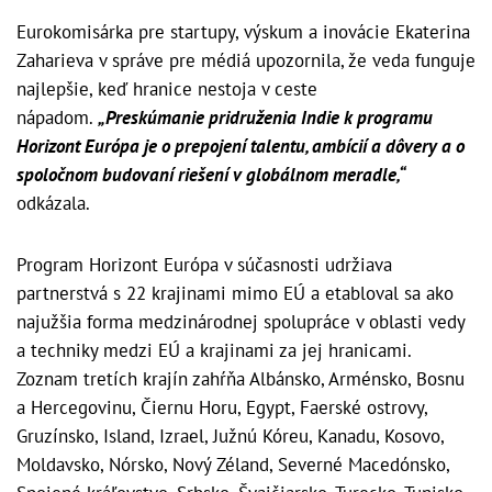
Eurokomisárka pre startupy, výskum a inovácie Ekaterina
Zaharieva v správe pre médiá upozornila, že veda funguje
najlepšie, keď hranice nestoja v ceste
nápadom.
„Preskúmanie pridruženia Indie k programu
Horizont Európa je o prepojení talentu, ambícií a dôvery a o
spoločnom budovaní riešení v globálnom meradle,“
odkázala.
Program Horizont Európa v súčasnosti udržiava
partnerstvá s 22 krajinami mimo EÚ a etabloval sa ako
najužšia forma medzinárodnej spolupráce v oblasti vedy
a techniky medzi EÚ a krajinami za jej hranicami.
Zoznam tretích krajín zahŕňa Albánsko, Arménsko, Bosnu
a Hercegovinu, Čiernu Horu, Egypt, Faerské ostrovy,
Gruzínsko, Island, Izrael, Južnú Kóreu, Kanadu, Kosovo,
Moldavsko, Nórsko, Nový Zéland, Severné Macedónsko,