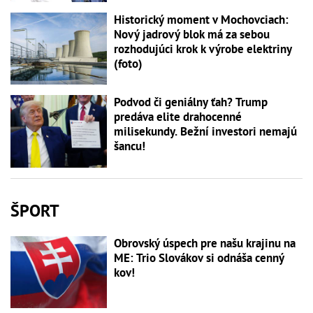
Historický moment v Mochovciach:
Nový jadrový blok má za sebou
rozhodujúci krok k výrobe elektriny
(foto)
Podvod či geniálny ťah? Trump
predáva elite drahocenné
milisekundy. Bežní investori nemajú
šancu!
ŠPORT
Obrovský úspech pre našu krajinu na
ME: Trio Slovákov si odnáša cenný
kov!