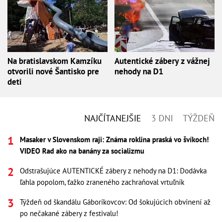
Na bratislavskom Kamzíku
Autentické zábery z vážnej
otvorili nové Šantisko pre
nehody na D1
deti
NAJČÍTANEJŠIE
3 DNI
TÝŽDEŇ
Masaker v Slovenskom raji: Známa roklina praská vo švíkoch!
VIDEO Rad ako na banány za socializmu
Odstrašujúce AUTENTICKÉ zábery z nehody na D1: Dodávka
ľahla popolom, ťažko zraneného zachraňoval vrtuľník
Týždeň od škandálu Gáboríkovcov: Od šokujúcich obvinení až
po nečakané zábery z festivalu!