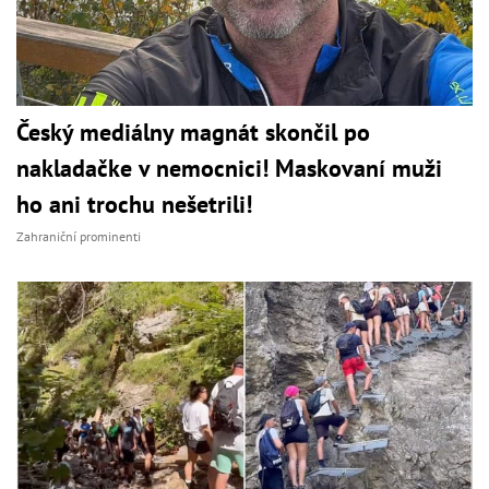
Český mediálny magnát skončil po
nakladačke v nemocnici! Maskovaní muži
ho ani trochu nešetrili!
Zahraniční prominenti