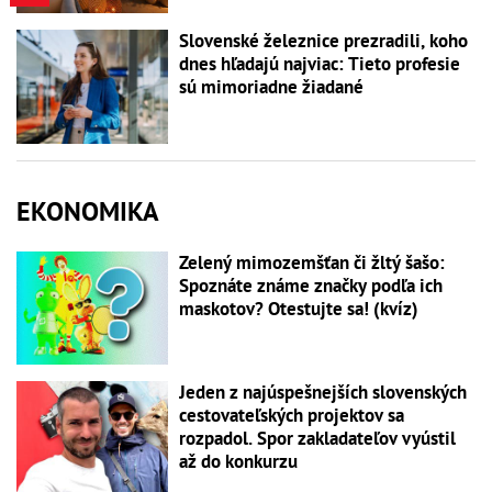
Slovenské železnice prezradili, koho
dnes hľadajú najviac: Tieto profesie
sú mimoriadne žiadané
EKONOMIKA
Zelený mimozemšťan či žltý šašo:
Spoznáte známe značky podľa ich
maskotov? Otestujte sa! (kvíz)
Jeden z najúspešnejších slovenských
cestovateľských projektov sa
rozpadol. Spor zakladateľov vyústil
až do konkurzu