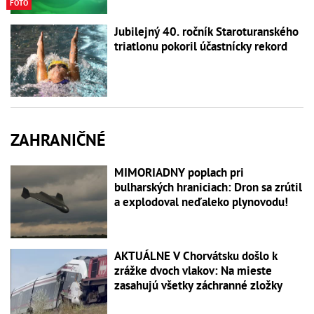
FOTO
Jubilejný 40. ročník Staroturanského
triatlonu pokoril účastnícky rekord
ZAHRANIČNÉ
MIMORIADNY poplach pri
bulharských hraniciach: Dron sa zrútil
a explodoval neďaleko plynovodu!
AKTUÁLNE V Chorvátsku došlo k
zrážke dvoch vlakov: Na mieste
zasahujú všetky záchranné zložky