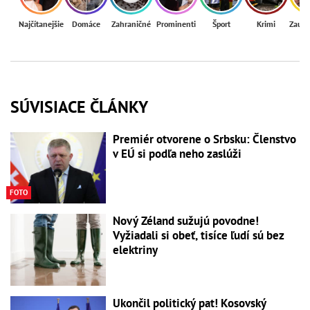
Najčítanejšie
Domáce
Zahraničné
Prominenti
Šport
Krimi
Zaují
SÚVISIACE ČLÁNKY
Premiér otvorene o Srbsku: Členstvo
v EÚ si podľa neho zaslúži
FOTO
Nový Zéland sužujú povodne!
Vyžiadali si obeť, tisíce ľudí sú bez
elektriny
Ukončil politický pat! Kosovský