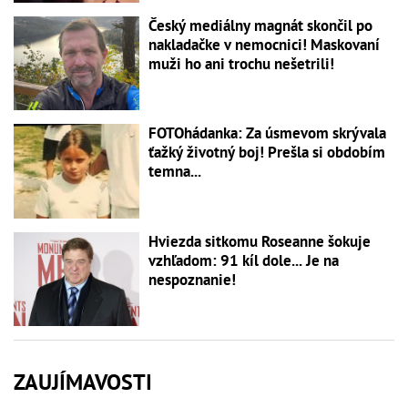
Český mediálny magnát skončil po
nakladačke v nemocnici! Maskovaní
muži ho ani trochu nešetrili!
FOTOhádanka: Za úsmevom skrývala
ťažký životný boj! Prešla si obdobím
temna...
Hviezda sitkomu Roseanne šokuje
vzhľadom: 91 kíl dole... Je na
nespoznanie!
ZAUJÍMAVOSTI