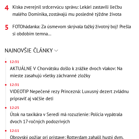
Kiska zverejnil srdcervúcu správu: Lekári zastavili liečbu
malého Dominika, zostávajú mu posledné týždne života
FOTOhádanka: Za úsmevom skrývala ťažký životný boj! Prešla
si obdobím temna...
NAJNOVŠIE ČLÁNKY
12:31
AKTUÁLNE V Chorvátsku došlo k zrážke dvoch vlakov: Na
mieste zasahujú všetky záchranné zložky
12:31
VIDEOTIP Nepečené rezy Princezná: Luxusný dezert zvládnu
pripraviť aj väčšie deti
12:25
Útok na taxikára v Seredi má rozuzlenie: Polícia vypátrala
dvoch 17-ročných podozrivých
12:11
Obrovský požiar pri prístave: Rotterdam zahalil hustý dym,