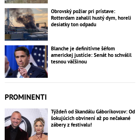
Obrovský požiar pri prístave:
Rotterdam zahalil hustý dym, horeli
desiatky ton odpadu
Blanche je definitívne šéfom
americkej justície: Senát ho schválil
tesnou väčšinou
PROMINENTI
Týždeň od škandálu Gáboríkovcov: Od
šokujúcich obvinení až po nečakané
zábery z festivalu!