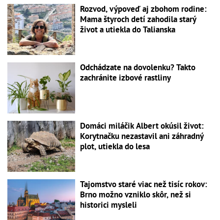
Rozvod, výpoveď aj zbohom rodine:
Mama štyroch detí zahodila starý
život a utiekla do Talianska
Odchádzate na dovolenku? Takto
zachránite izbové rastliny
Domáci miláčik Albert okúsil život:
Korytnačku nezastavil ani záhradný
plot, utiekla do lesa
Tajomstvo staré viac než tisíc rokov:
Brno možno vzniklo skôr, než si
historici mysleli