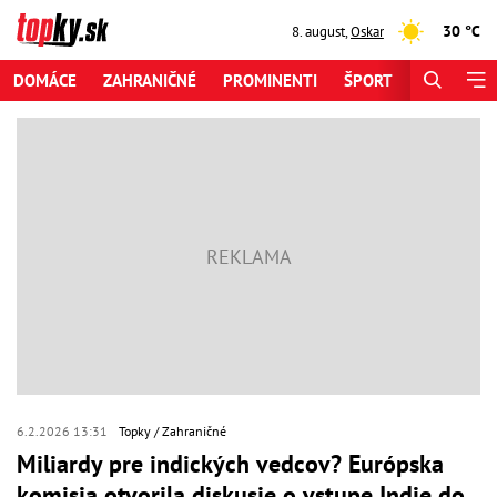
30 °C
8. august
,
Oskar
DOMÁCE
ZAHRANIČNÉ
PROMINENTI
ŠPORT
ZAUJÍMAV
6.2.2026 13:31
Topky
Zahraničné
Miliardy pre indických vedcov? Európska
komisia otvorila diskusie o vstupe Indie do