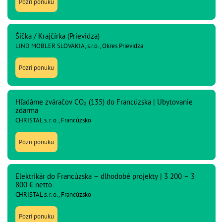
Pozri ponuku
Šička / Krajčírka (Prievidza)
LIND MOBLER SLOVAKIA, s.r.o., Okres Prievidza
Pozri ponuku
Hľadáme zváračov CO₂ (135) do Francúzska | Ubytovanie
zdarma
CHRISTAL s. r. o., Francúzsko
Pozri ponuku
Elektrikár do Francúzska – dlhodobé projekty | 3 200 – 3
800 € netto
CHRISTAL s. r. o., Francúzsko
Pozri ponuku