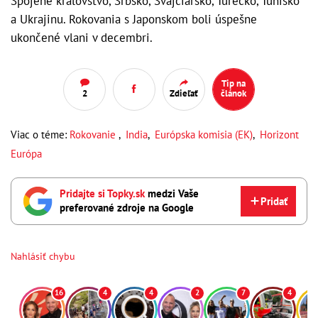
Spojené kráľovstvo, Srbsko, Švajčiarsko, Turecko, Tunisko
a Ukrajinu. Rokovania s Japonskom boli úspešne
ukončené vlani v decembri.
Tip na
2
Zdieľať
článok
Viac o téme:
Rokovanie
,
India
,
Európska komisia (EK)
,
Horizont
Európa
Pridajte si Topky.sk
medzi Vaše
Pridať
preferované zdroje na Google
Nahlásiť chybu
16
4
4
2
7
4