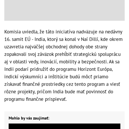
Komisia uviedla, že táto iniciatíva nadväzuje na nedávny
16. samit EÚ - India, ktorý sa konal v Naí Dillí, kde okrem
uzavretia najväčšej obchodnej dohody obe strany
zopakovali svoj záväzok prehĺbiť strategickú spoluprácu
aj v oblasti vedy, inovácií, mobility a bezpečnosti. Ak sa
Indii podarí pridružiť do programu Horizont Európa,
indickí výskumníci a inštitúcie budú môcť priamo
získavať finančné prostriedky cez tento program a viesť
rôzne projekty, pričom India bude mať povinnosť do
programu finančne prispievať.
Mohlo by vás zaujímať: