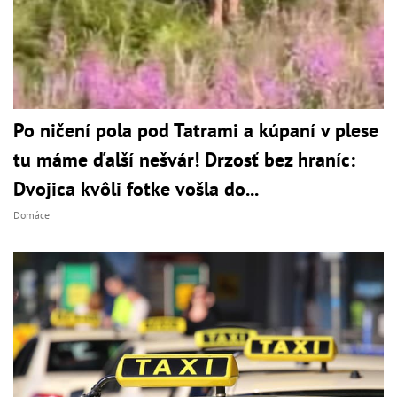
Po ničení pola pod Tatrami a kúpaní v plese
tu máme ďalší nešvár! Drzosť bez hraníc:
Dvojica kvôli fotke vošla do...
Domáce