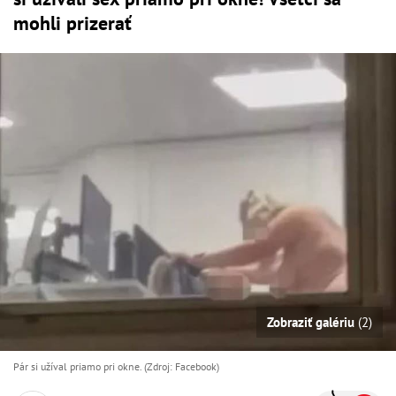
mohli prizerať
Zobraziť galériu
(2)
Pár si užíval priamo pri okne. (Zdroj: Facebook)