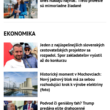
dnes hľadajú najviac: Tieto profesie
sú mimoriadne žiadané
EKONOMIKA
Jeden z najúspešnejších slovenských
cestovateľských projektov sa
rozpadol. Spor zakladateľov vyústil
až do konkurzu
Historický moment v Mochovciach:
Nový jadrový blok má za sebou
rozhodujúci krok k výrobe elektriny
(foto)
Podvod či geniálny ťah? Trump
predáva elite drahocenné