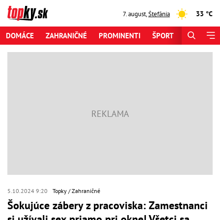
33 °C
7. august
,
Štefánia
DOMÁCE
ZAHRANIČNÉ
PROMINENTI
ŠPORT
ZAUJÍMAV
5.10.2024 9:20
Topky
Zahraničné
Šokujúce zábery z pracoviska: Zamestnanci
si užívali sex priamo pri okne! Všetci sa