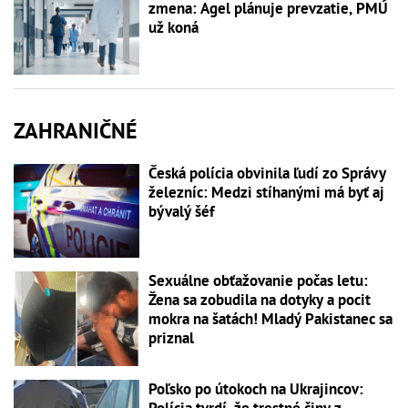
zmena: Agel plánuje prevzatie, PMÚ
už koná
ZAHRANIČNÉ
Česká polícia obvinila ľudí zo Správy
železníc: Medzi stíhanými má byť aj
bývalý šéf
Sexuálne obťažovanie počas letu:
Žena sa zobudila na dotyky a pocit
mokra na šatách! Mladý Pakistanec sa
priznal
Poľsko po útokoch na Ukrajincov: