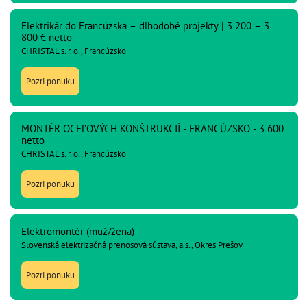
Elektrikár do Francúzska – dlhodobé projekty | 3 200 – 3
800 € netto
CHRISTAL s. r. o., Francúzsko
Pozri ponuku
MONTÉR OCEĽOVÝCH KONŠTRUKCIÍ - FRANCÚZSKO - 3 600
netto
CHRISTAL s. r. o., Francúzsko
Pozri ponuku
Elektromontér (muž/žena)
Slovenská elektrizačná prenosová sústava, a.s., Okres Prešov
Pozri ponuku