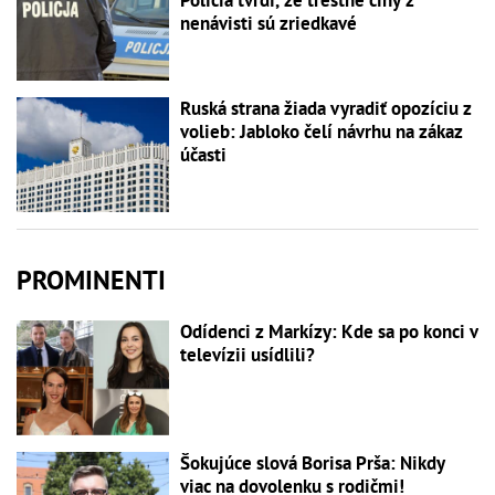
Polícia tvrdí, že trestné činy z
nenávisti sú zriedkavé
Ruská strana žiada vyradiť opozíciu z
volieb: Jabloko čelí návrhu na zákaz
účasti
PROMINENTI
Odídenci z Markízy: Kde sa po konci v
televízii usídlili?
Šokujúce slová Borisa Prša: Nikdy
viac na dovolenku s rodičmi!