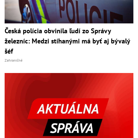
Česká polícia obvinila ľudí zo Správy
železníc: Medzi stíhanými má byť aj bývalý
šéf
Zahraničné