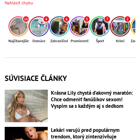
Nahlásiť chybu
16
4
6
5
7
2
Najčítanejšie
Domáce
Zahraničné
Prominenti
Šport
Krimi
Zaují
SÚVISIACE ČLÁNKY
Krásna Lily chystá ďakovný maratón:
Chce odmeniť fanúšikov sexom!
Vyspím sa s každým aj s dedkom
Lekári varujú pred populárnym
trendom, ktorý zintenzívňuje