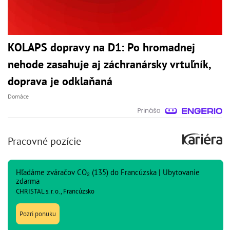
KOLAPS dopravy na D1: Po hromadnej
nehode zasahuje aj záchranársky vrtuľník,
doprava je odklaňaná
Domáce
Pracovné pozície
Hľadáme zváračov CO₂ (135) do Francúzska | Ubytovanie
zdarma
CHRISTAL s. r. o., Francúzsko
Pozri ponuku