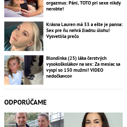
orgazmus: Páni, TOTO pri sexe nikdy
nerobte!
Krásna Lauren má 33 a ešte je panna:
Sex pre ňu nehrá žiadnu úlohu!
Vysvetlila prečo
Blondínka (25) láka čerstvých
vysokoškolákov na sex: Za mesiac sa
vyspí so 130 mužmi! VIDEO
nedočkavcov
ODPORÚČAME