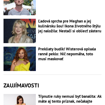
Ľadová sprcha pre Meghan a jej
kulinársku šou! Ikona životného štýlu
jej naložila: Nestačí si obliecť zásteru
Prekliaty budík! Wisterová opísala
ranné peklo: Nič nepomáha, toto
musí maskovať
ZAUJÍMAVOSTI
Tŕpnutie ruky nemusí byť banalita: Ak
máte aj tento príznak, nečakajte