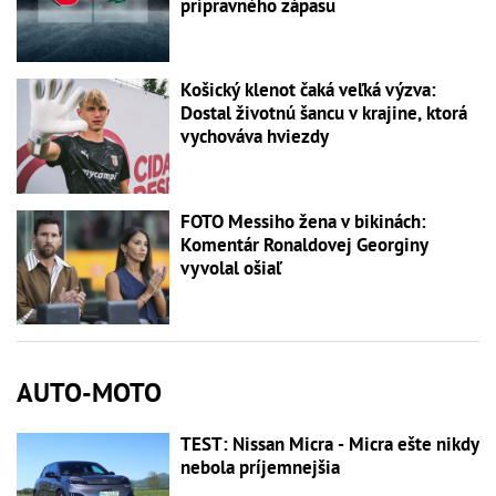
prípravného zápasu
Košický klenot čaká veľká výzva:
Dostal životnú šancu v krajine, ktorá
vychováva hviezdy
FOTO Messiho žena v bikinách:
Komentár Ronaldovej Georginy
vyvolal ošiaľ
AUTO-MOTO
TEST: Nissan Micra - Micra ešte nikdy
nebola príjemnejšia