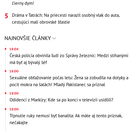
čierny dym!
Dráma v Tatrách: Na priecestí narazil osobný vlak do auta,
cestujúci mali obrovské šťastie
NAJNOVŠIE ČLÁNKY
18:04
Česká polícia obvinila ľudí zo Správy železníc: Medzi stíhanými
má byť aj bývalý šéf
18:00
Sexuálne obťažovanie počas letu: Žena sa zobudila na dotyky a
pocit mokra na šatách! Mladý Pakistanec sa priznal
18:00
Odídenci z Markízy: Kde sa po konci v televízii usídlili?
18:00
Tŕpnutie ruky nemusí byť banalita: Ak máte aj tento príznak,
nečakajte