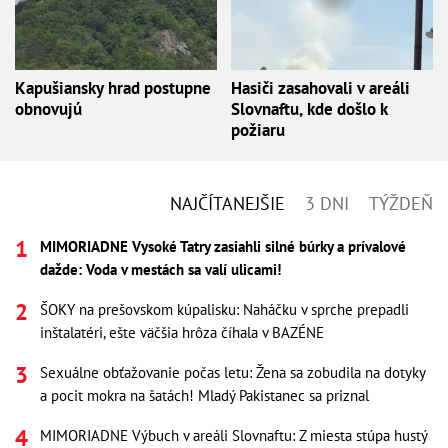
Kapušiansky hrad postupne
Hasiči zasahovali v areáli
obnovujú
Slovnaftu, kde došlo k
požiaru
NAJČÍTANEJŠIE
3 DNI
TÝŽDEŇ
MIMORIADNE Vysoké Tatry zasiahli silné búrky a prívalové
dažde: Voda v mestách sa valí ulicami!
ŠOKY na prešovskom kúpalisku: Naháčku v sprche prepadli
inštalatéri, ešte väčšia hrôza číhala v BAZÉNE
Sexuálne obťažovanie počas letu: Žena sa zobudila na dotyky
a pocit mokra na šatách! Mladý Pakistanec sa priznal
MIMORIADNE Výbuch v areáli Slovnaftu: Z miesta stúpa hustý