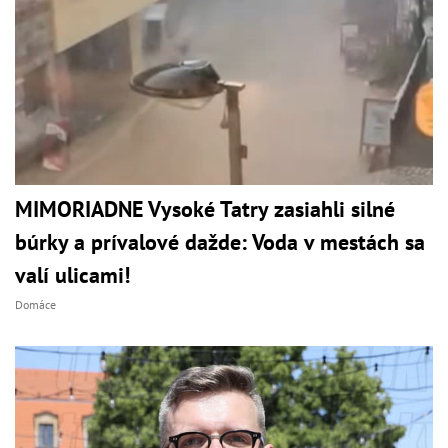
MIMORIADNE Vysoké Tatry zasiahli silné
búrky a prívalové dažde: Voda v mestách sa
valí ulicami!
Domáce