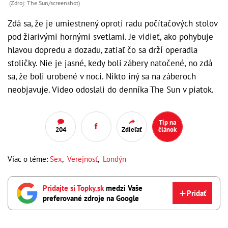
(Zdroj: The Sun/screenshot)
Zdá sa, že je umiestnený oproti radu počítačových stolov
pod žiarivými hornými svetlami. Je vidieť, ako pohybuje
hlavou dopredu a dozadu, zatiaľ čo sa drží operadla
stoličky. Nie je jasné, kedy boli zábery natočené, no zdá
sa, že boli urobené v noci. Nikto iný sa na záberoch
neobjavuje. Video odoslali do denníka The Sun v piatok.
Tip na
204
Zdieľať
článok
Viac o téme:
Sex
,
Verejnosť
,
Londýn
Pridajte si Topky.sk
medzi Vaše
Pridať
preferované zdroje na Google