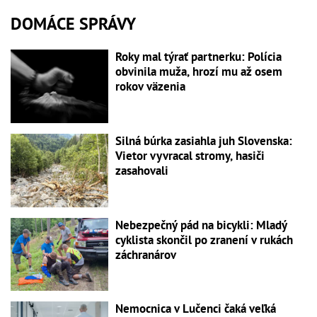
DOMÁCE SPRÁVY
Roky mal týrať partnerku: Polícia
obvinila muža, hrozí mu až osem
rokov väzenia
Silná búrka zasiahla juh Slovenska:
Vietor vyvracal stromy, hasiči
zasahovali
Nebezpečný pád na bicykli: Mladý
cyklista skončil po zranení v rukách
záchranárov
Nemocnica v Lučenci čaká veľká