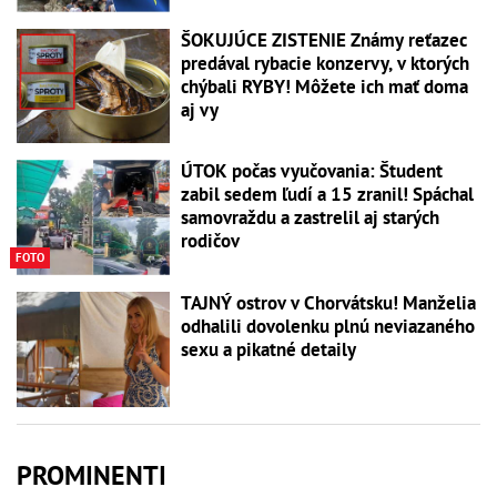
ŠOKUJÚCE ZISTENIE Známy reťazec
predával rybacie konzervy, v ktorých
chýbali RYBY! Môžete ich mať doma
aj vy
ÚTOK počas vyučovania: Študent
zabil sedem ľudí a 15 zranil! Spáchal
samovraždu a zastrelil aj starých
rodičov
FOTO
TAJNÝ ostrov v Chorvátsku! Manželia
odhalili dovolenku plnú neviazaného
sexu a pikatné detaily
PROMINENTI