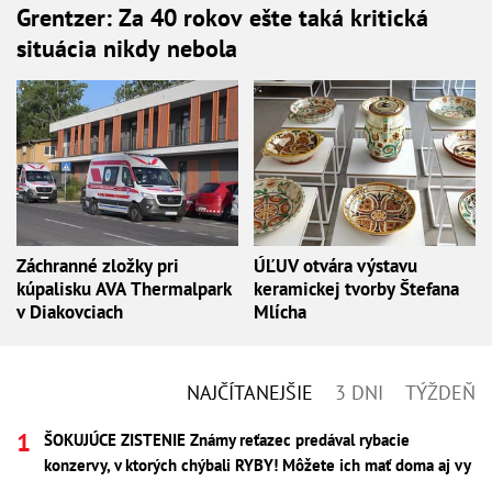
Grentzer: Za 40 rokov ešte taká kritická
situácia nikdy nebola
Záchranné zložky pri
ÚĽUV otvára výstavu
kúpalisku AVA Thermalpark
keramickej tvorby Štefana
v Diakovciach
Mlícha
NAJČÍTANEJŠIE
3 DNI
TÝŽDEŇ
ŠOKUJÚCE ZISTENIE Známy reťazec predával rybacie
konzervy, v ktorých chýbali RYBY! Môžete ich mať doma aj vy