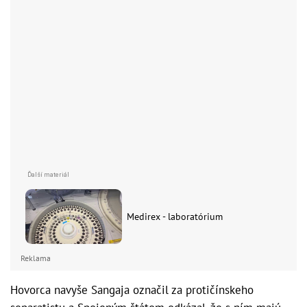
Medirex - laboratórium
Reklama
Hovorca navyše Sangaja označil za protičínskeho