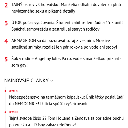
TAJNÝ ostrov v Chorvátsku! Manželia odhalili dovolenku plnú
neviazaného sexu a pikatné detaily
ÚTOK počas vyučovania: Študent zabil sedem ľudí a 15 zranil!
Spáchal samovraždu a zastrelil aj starých rodičov
ARMAGEDON sa dá pozorovať už aj z vesmíru: Mrazivé
satelitné snímky, rozdiel len pár rokov a po vode ani stopy!
Šok v rodine Angeliny Jolie: Po rozvode s manželkou priznal -
som gay!
NAJNOVŠIE ČLÁNKY
09:18
Nebezpečenstvo na termálnom kúpalisku: Únik látky poslal ľudí
do NEMOCNICE! Polícia spúšťa vyšetrovanie
09:00
Tajná svadba číslo 2? Tom Holland a Zendaya sa poriadne buchli
po vrecku a... Prísny zákaz telefónov!