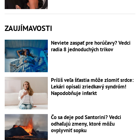
ZAUJÍMAVOSTI
Neviete zaspať pre horúčavy? Vedci
radia 8 jednoduchých trikov
Príliš veľa šťastia môže zlomiť srdce:
Lekári opísali zriedkavý syndróm!
Napodobňuje infarkt
Čo sa deje pod Santorini? Vedci
odhaľujú zmeny, ktoré môžu
ovplyvniť sopku