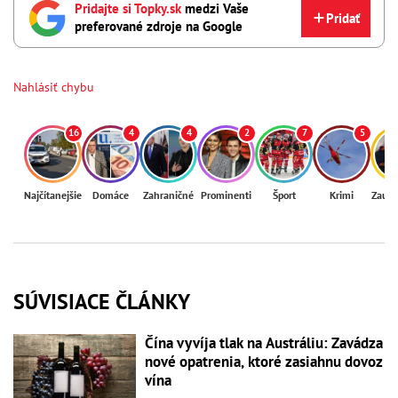
Pridajte si Topky.sk
medzi Vaše
Pridať
preferované zdroje na Google
Nahlásiť chybu
16
4
4
2
7
5
Najčítanejšie
Domáce
Zahraničné
Prominenti
Šport
Krimi
Zaují
SÚVISIACE ČLÁNKY
Čína vyvíja tlak na Austráliu: Zavádza
nové opatrenia, ktoré zasiahnu dovoz
vína