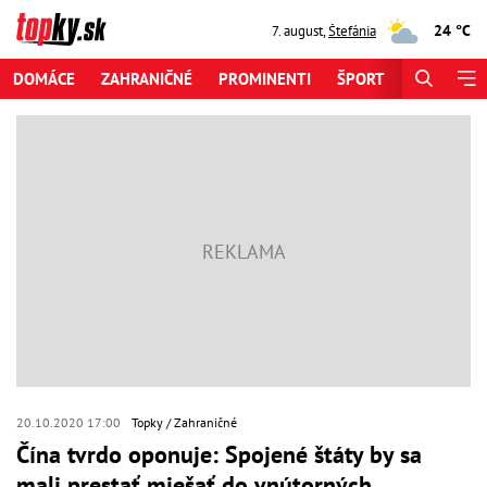
24 °C
7. august
,
Štefánia
DOMÁCE
ZAHRANIČNÉ
PROMINENTI
ŠPORT
ZAUJÍMAV
20.10.2020 17:00
Topky
Zahraničné
Čína tvrdo oponuje: Spojené štáty by sa
mali prestať miešať do vnútorných