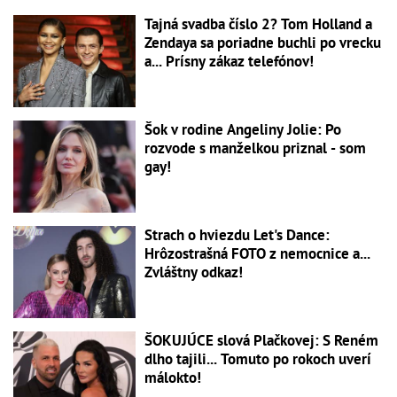
Tajná svadba číslo 2? Tom Holland a
Zendaya sa poriadne buchli po vrecku
a... Prísny zákaz telefónov!
Šok v rodine Angeliny Jolie: Po
rozvode s manželkou priznal - som
gay!
Strach o hviezdu Let's Dance:
Hrôzostrašná FOTO z nemocnice a...
Zvláštny odkaz!
ŠOKUJÚCE slová Plačkovej: S Reném
dlho tajili... Tomuto po rokoch uverí
málokto!