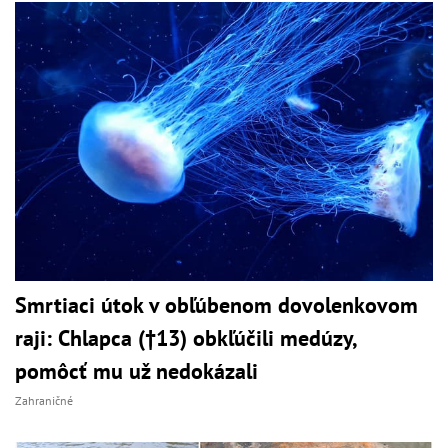
Smrtiaci útok v obľúbenom dovolenkovom
raji: Chlapca (†13) obkľúčili medúzy,
pomôcť mu už nedokázali
Zahraničné