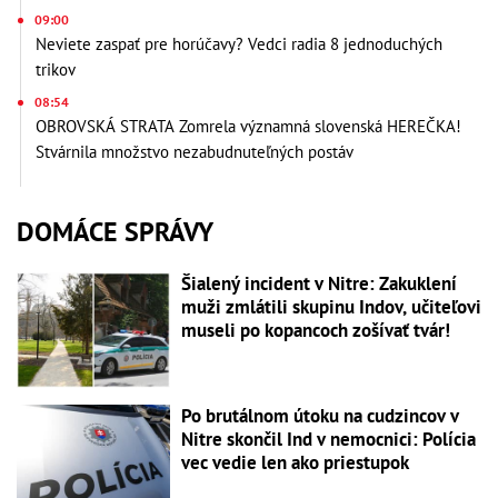
09:00
Neviete zaspať pre horúčavy? Vedci radia 8 jednoduchých
trikov
08:54
OBROVSKÁ STRATA Zomrela významná slovenská HEREČKA!
Stvárnila množstvo nezabudnuteľných postáv
DOMÁCE SPRÁVY
Šialený incident v Nitre: Zakuklení
muži zmlátili skupinu Indov, učiteľovi
museli po kopancoch zošívať tvár!
Po brutálnom útoku na cudzincov v
Nitre skončil Ind v nemocnici: Polícia
vec vedie len ako priestupok