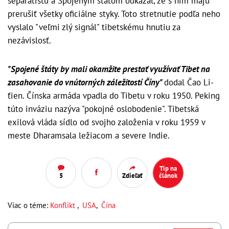
separatistu a Spojeným štátom odkázal, že s ním majú
prerušiť všetky oficiálne styky. Toto stretnutie podľa neho
vyslalo "veľmi zlý signál" tibetskému hnutiu za
nezávislosť.
"Spojené štáty by mali okamžite prestať využívať Tibet na
zasahovanie do vnútorných záležitostí Číny"
dodal Čao Li-
ťien. Čínska armáda vpadla do Tibetu v roku 1950. Peking
túto inváziu nazýva "pokojné oslobodenie". Tibetská
exilová vláda sídlo od svojho založenia v roku 1959 v
meste Dharamsala ležiacom a severe Indie.
Tip na
5
Zdieľať
článok
Viac o téme:
Konflikt
,
USA
,
Čína