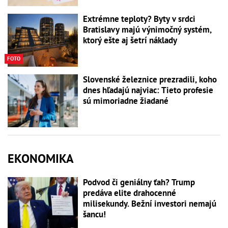
Extrémne teploty? Byty v srdci
Bratislavy majú výnimočný systém,
ktorý ešte aj šetrí náklady
FOTO
Slovenské železnice prezradili, koho
dnes hľadajú najviac: Tieto profesie
sú mimoriadne žiadané
EKONOMIKA
Podvod či geniálny ťah? Trump
predáva elite drahocenné
milisekundy. Bežní investori nemajú
šancu!