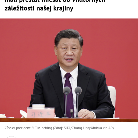
záležitostí našej krajiny
Čínsky prezident Si Ťin-pching (Zdroj: SITA/Zhang Ling/Xinhua via AP)