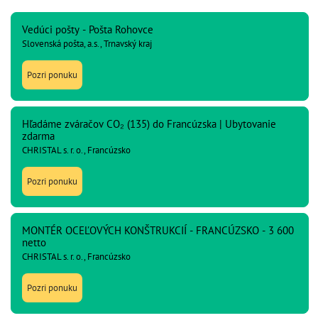
Vedúci pošty - Pošta Rohovce
Slovenská pošta, a.s., Trnavský kraj
Pozri ponuku
Hľadáme zváračov CO₂ (135) do Francúzska | Ubytovanie
zdarma
CHRISTAL s. r. o., Francúzsko
Pozri ponuku
MONTÉR OCEĽOVÝCH KONŠTRUKCIÍ - FRANCÚZSKO - 3 600
netto
CHRISTAL s. r. o., Francúzsko
Pozri ponuku