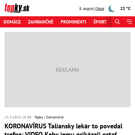
22 °C
8. august
,
Oskar
DOMÁCE
ZAHRANIČNÉ
PROMINENTI
ŠPORT
ZAUJÍMAV
13.3.2020 18:00
Topky
Zahraničné
KORONAVÍRUS Taliansky lekár to povedal
trefne: VIDEO Keby jemu prikázali ostať