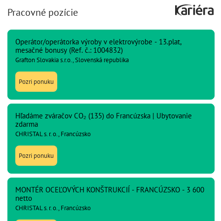
Pracovné pozície
Operátor/operátorka výroby v elektrovýrobe - 13.plat,
mesačné bonusy (Ref. č.: 1004832)
Grafton Slovakia s.r.o., Slovenská republika
Pozri ponuku
Hľadáme zváračov CO₂ (135) do Francúzska | Ubytovanie
zdarma
CHRISTAL s. r. o., Francúzsko
Pozri ponuku
MONTÉR OCEĽOVÝCH KONŠTRUKCIÍ - FRANCÚZSKO - 3 600
netto
CHRISTAL s. r. o., Francúzsko