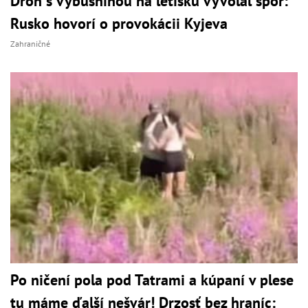
Dron s výbušninou na letisku vyvolal spor:
Rusko hovorí o provokácii Kyjeva
Zahraničné
Po ničení pola pod Tatrami a kúpaní v plese
tu máme ďalší nešvár! Drzosť bez hraníc: