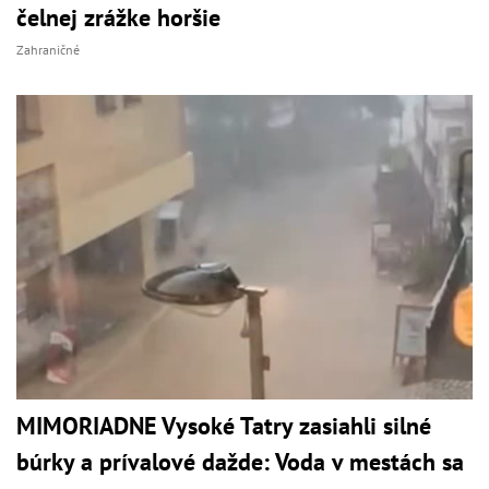
čelnej zrážke horšie
Zahraničné
MIMORIADNE Vysoké Tatry zasiahli silné
búrky a prívalové dažde: Voda v mestách sa