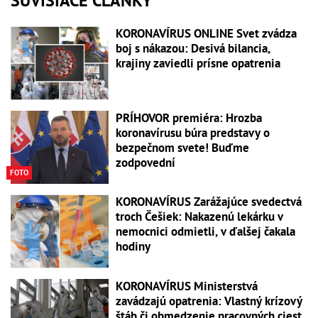
SÚVISIACE ČLÁNKY
KORONAVÍRUS ONLINE Svet zvádza
boj s nákazou: Desivá bilancia,
krajiny zaviedli prísne opatrenia
PRÍHOVOR premiéra: Hrozba
koronavírusu búra predstavy o
bezpečnom svete! Buďme
zodpovední
FOTO
KORONAVÍRUS Zarážajúce svedectvá
troch Češiek: Nakazenú lekárku v
nemocnici odmietli, v ďalšej čakala
hodiny
KORONAVÍRUS Ministerstvá
zavádzajú opatrenia: Vlastný krízový
štáb či obmedzenie pracovných ciest