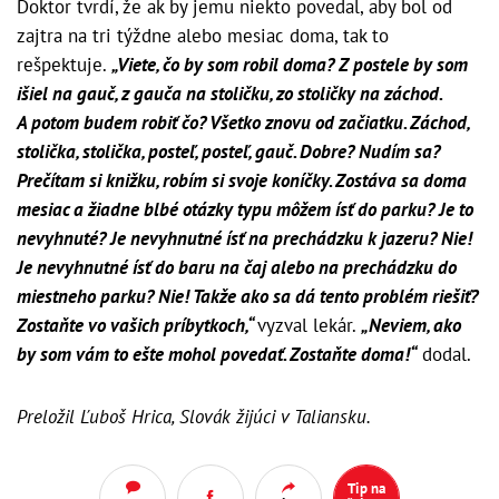
Doktor tvrdí, že ak by jemu niekto povedal, aby bol od
zajtra na tri týždne alebo mesiac doma, tak to
rešpektuje.
„Viete, čo by som robil doma? Z postele by som
išiel na gauč, z gauča na stoličku, zo stoličky na záchod.
A potom budem robiť čo? Všetko znovu od začiatku. Záchod,
stolička, stolička, posteľ, posteľ, gauč. Dobre? Nudím sa?
Prečítam si knižku, robím si svoje koníčky. Zostáva sa doma
mesiac a žiadne blbé otázky typu môžem ísť do parku? Je to
nevyhnuté? Je nevyhnutné ísť na prechádzku k jazeru? Nie!
Je nevyhnutné ísť do baru na čaj alebo na prechádzku do
miestneho parku? Nie! Takže ako sa dá tento problém riešiť?
Zostaňte vo vašich príbytkoch,“
vyzval lekár.
„Neviem, ako
by som vám to ešte mohol povedať. Zostaňte doma!“
dodal.
Preložil Ľuboš Hrica, Slovák žijúci v Taliansku.
Tip na