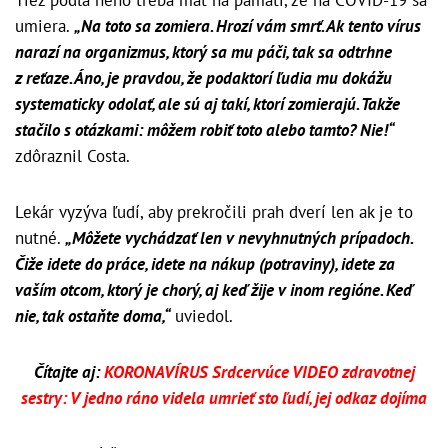
Tiež podľa neho treba mať na pamäti, že na COVID-19 sa
umiera.
„Na toto sa zomiera. Hrozí vám smrť. Ak tento vírus
narazí na organizmus, ktorý sa mu páči, tak sa odtrhne
z reťaze. Áno, je pravdou, že podaktorí ľudia mu dokážu
systematicky odolať, ale sú aj takí, ktorí zomierajú. Takže
stačilo s otázkami: môžem robiť toto alebo tamto? Nie!“
zdôraznil Costa.
Lekár vyzýva ľudí, aby prekročili prah dverí len ak je to
nutné.
„Môžete vychádzať len v nevyhnutných prípadoch.
Čiže idete do práce, idete na nákup (potraviny), idete za
vaším otcom, ktorý je chorý, aj keď žije v inom regióne. Keď
nie, tak ostaňte doma,“
uviedol.
Čítajte aj:
KORONAVÍRUS Srdcervúce VIDEO zdravotnej
sestry: V jedno ráno videla umrieť sto ľudí, jej odkaz dojíma