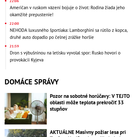
22:06
Američan v ruskom väzení bojuje o život: Rodina žiada jeho
okamžité prepustenie!
22:00
NEHODA luxusného športiaka: Lamborghini sa rútilo z kopca,
druhé auto dopadlo po čelnej zrážke horšie
21:59
Dron s výbušninou na letisku vyvolal spor: Rusko hovorí o
provokácii Kyjeva
DOMÁCE SPRÁVY
Pozor na sobotné horúčavy: V TEJTO
oblasti môže teplota prekročiť 33
stupňov
AKTUÁLNE Masívny požiar lesa pri