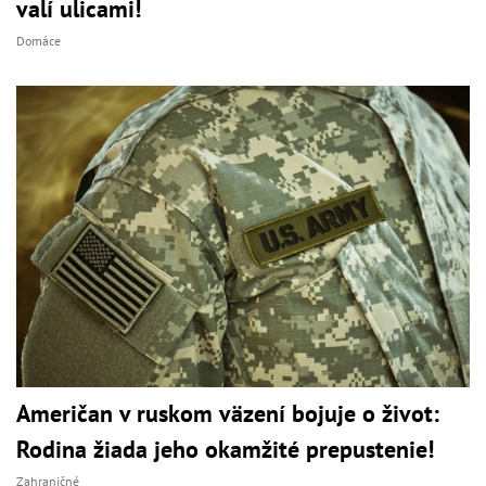
valí ulicami!
Domáce
Američan v ruskom väzení bojuje o život:
Rodina žiada jeho okamžité prepustenie!
Zahraničné