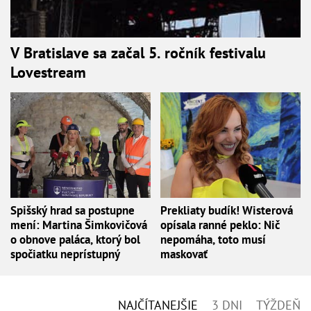
V Bratislave sa začal 5. ročník festivalu
Lovestream
Spišský hrad sa postupne
Prekliaty budík! Wisterová
mení: Martina Šimkovičová
opísala ranné peklo: Nič
o obnove paláca, ktorý bol
nepomáha, toto musí
spočiatku neprístupný
maskovať
NAJČÍTANEJŠIE
3 DNI
TÝŽDEŇ