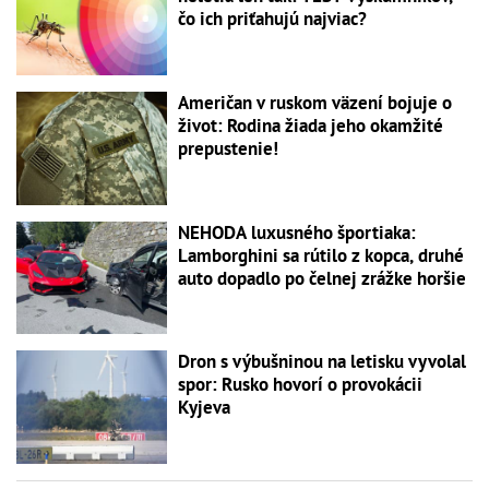
čo ich priťahujú najviac?
Američan v ruskom väzení bojuje o
život: Rodina žiada jeho okamžité
prepustenie!
NEHODA luxusného športiaka:
Lamborghini sa rútilo z kopca, druhé
auto dopadlo po čelnej zrážke horšie
Dron s výbušninou na letisku vyvolal
spor: Rusko hovorí o provokácii
Kyjeva