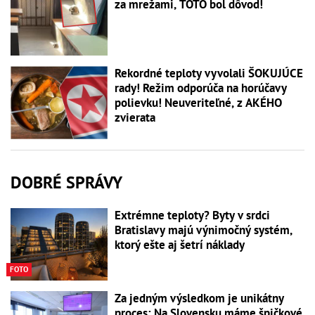
za mrežami, TOTO bol dôvod!
Rekordné teploty vyvolali ŠOKUJÚCE
rady! Režim odporúča na horúčavy
polievku! Neuveriteľné, z AKÉHO
zvierata
DOBRÉ SPRÁVY
Extrémne teploty? Byty v srdci
Bratislavy majú výnimočný systém,
ktorý ešte aj šetrí náklady
FOTO
Za jedným výsledkom je unikátny
proces: Na Slovensku máme špičkové