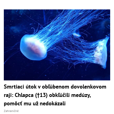
Smrtiaci útok v obľúbenom dovolenkovom
raji: Chlapca (†13) obkľúčili medúzy,
pomôcť mu už nedokázali
Zahraničné