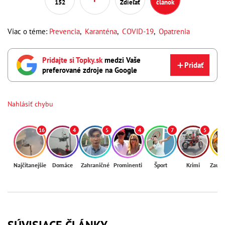
152
Zdieľať
článok
Viac o téme:
Prevencia
,
Karanténa
,
COVID-19
,
Opatrenia
Pridajte si Topky.sk
medzi Vaše
Pridať
preferované zdroje na Google
Nahlásiť chybu
16
4
5
4
7
5
Najčítanejšie
Domáce
Zahraničné
Prominenti
Šport
Krimi
Zaují