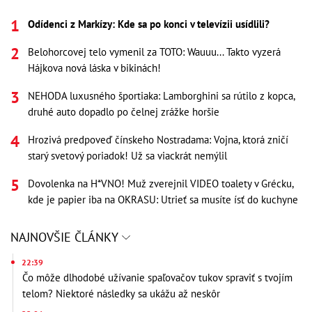
Odídenci z Markízy: Kde sa po konci v televízii usídlili?
Belohorcovej telo vymenil za TOTO: Wauuu... Takto vyzerá
Hájkova nová láska v bikinách!
NEHODA luxusného športiaka: Lamborghini sa rútilo z kopca,
druhé auto dopadlo po čelnej zrážke horšie
Hrozivá predpoveď čínskeho Nostradama: Vojna, ktorá zničí
starý svetový poriadok! Už sa viackrát nemýlil
Dovolenka na H*VNO! Muž zverejnil VIDEO toalety v Grécku,
kde je papier iba na OKRASU: Utrieť sa musíte ísť do kuchyne
NAJNOVŠIE ČLÁNKY
22:39
Čo môže dlhodobé užívanie spaľovačov tukov spraviť s tvojím
telom? Niektoré následky sa ukážu až neskôr