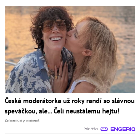
Česká moderátorka už roky randí so slávnou
speváčkou, ale... Čelí neustálemu hejtu!
Zahraniční prominenti