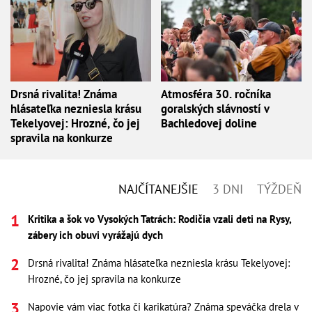
Drsná rivalita! Známa
Atmosféra 30. ročníka
hlásateľka nezniesla krásu
goralských slávností v
Tekelyovej: Hrozné, čo jej
Bachledovej doline
spravila na konkurze
NAJČÍTANEJŠIE
3 DNI
TÝŽDEŇ
Kritika a šok vo Vysokých Tatrách: Rodičia vzali deti na Rysy,
zábery ich obuvi vyrážajú dych
Drsná rivalita! Známa hlásateľka nezniesla krásu Tekelyovej:
Hrozné, čo jej spravila na konkurze
Napovie vám viac fotka či karikatúra? Známa speváčka drela v