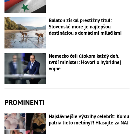
Balaton získal prestížny titul:
Slovenské more je najlepšou
destináciou s domácimi miláčikmi
Nemecko čelí útokom každý deň,
tvrdí minister: Hovorí o hybridnej
vojne
PROMINENTI
Najslávnejšie výstrihy celebrít: Komu
patria tieto melóny?! Hlasujte za NAJ