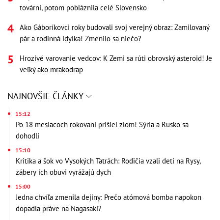
továrni, potom pobláznila celé Slovensko
Ako Gáboríkovci roky budovali svoj verejný obraz: Zamilovaný
pár a rodinná idylka! Zmenilo sa niečo?
Hrozivé varovanie vedcov: K Zemi sa rúti obrovský asteroid! Je
veľký ako mrakodrap
NAJNOVŠIE ČLÁNKY
15:12
Po 18 mesiacoch rokovaní prišiel zlom! Sýria a Rusko sa
dohodli
15:10
Kritika a šok vo Vysokých Tatrách: Rodičia vzali deti na Rysy,
zábery ich obuvi vyrážajú dych
15:00
Jedna chvíľa zmenila dejiny: Prečo atómová bomba napokon
dopadla práve na Nagasaki?