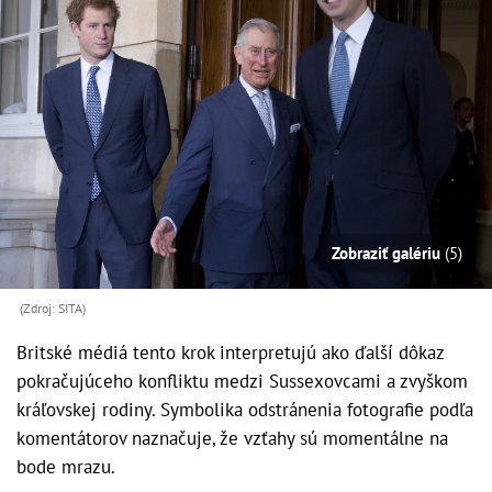
Zobraziť galériu
(5)
(Zdroj: SITA)
Britské médiá tento krok interpretujú ako ďalší dôkaz
pokračujúceho konfliktu medzi Sussexovcami a zvyškom
kráľovskej rodiny. Symbolika odstránenia fotografie podľa
komentátorov naznačuje, že vzťahy sú momentálne na
bode mrazu.