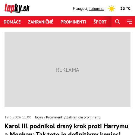
33 °C
9. august
,
Ľubomíra
DOMÁCE
ZAHRANIČNÉ
PROMINENTI
ŠPORT
ZAUJÍMAV
19.5.2026 11:00
Topky
Prominenti
Zahraniční prominenti
Karol III. podnikol drsný krok proti Harrymu
a Meghan: Tak toto je definitívny koniec!