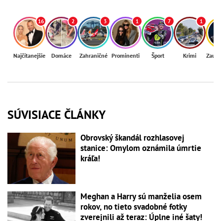
16
2
3
1
7
1
Najčítanejšie
Domáce
Zahraničné
Prominenti
Šport
Krimi
Zaují
SÚVISIACE ČLÁNKY
Obrovský škandál rozhlasovej
stanice: Omylom oznámila úmrtie
kráľa!
Meghan a Harry sú manželia osem
rokov, no tieto svadobné fotky
zverejnili až teraz: Úplne iné šaty!