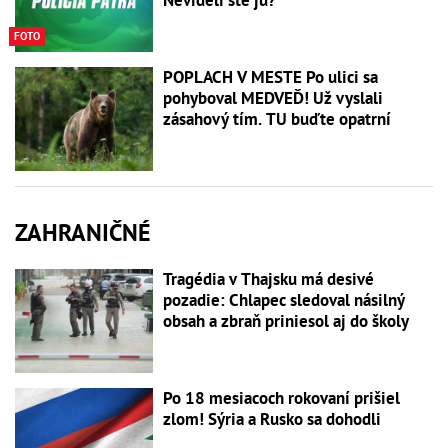
Nevideli ste ju?
FOTO
POPLACH V MESTE Po ulici sa
pohyboval MEDVEĎ! Už vyslali
zásahový tím. TU buďte opatrní
ZAHRANIČNÉ
Tragédia v Thajsku má desivé
pozadie: Chlapec sledoval násilný
obsah a zbraň priniesol aj do školy
Po 18 mesiacoch rokovaní prišiel
zlom! Sýria a Rusko sa dohodli