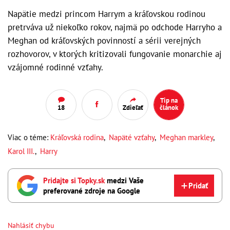
Napätie medzi princom Harrym a kráľovskou rodinou
pretrváva už niekoľko rokov, najmä po odchode Harryho a
Meghan od kráľovských povinností a sérii verejných
rozhovorov, v ktorých kritizovali fungovanie monarchie aj
vzájomné rodinné vzťahy.
Tip na
18
Zdieľať
článok
Viac o téme:
Kráľovská rodina
,
Napäté vzťahy
,
Meghan markley
,
Karol III.
,
Harry
Pridajte si Topky.sk
medzi Vaše
Pridať
preferované zdroje na Google
Nahlásiť chybu