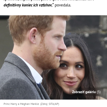
definitívny koniec ich vzťahov,“
povedala.
Zobraziť galériu
(5)
Princ Harry a Meghan Markle (Zdroj: SITA/AP)