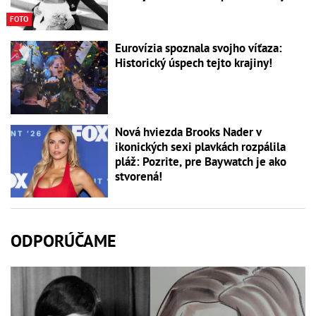
FOTO
Eurovízia spoznala svojho víťaza:
Historický úspech tejto krajiny!
Nová hviezda Brooks Nader v
ikonických sexi plavkách rozpálila
pláž: Pozrite, pre Baywatch je ako
stvorená!
ODPORÚČAME