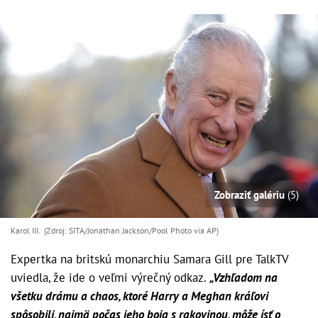
Zobraziť galériu
(5)
Karol III. (Zdroj: SITA/Jonathan Jackson/Pool Photo via AP)
Expertka na britskú monarchiu Samara Gill pre TalkTV
uviedla, že ide o veľmi výrečný odkaz.
„Vzhľadom na
všetku drámu a chaos, ktoré Harry a Meghan kráľovi
spôsobili, najmä počas jeho boja s rakovinou, môže ísť o