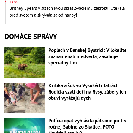
15:00
Britney Spears v slzách kvôli skrášľovaciemu zákroku: Utekala
pred svetom a skrývala sa od hanby!
DOMÁCE SPRÁVY
Poplach v Banskej Bystrici: V lokalite
zaznamenali medveďa, zasahuje
špeciálny tím
Kritika a šok vo Vysokých Tatrách:
Rodičia vzali deti na Rysy, zábery ich
obuvi vyrážajú dych
Polícia opäť vyhlásila pátranie po 15-
ročnej Sabine zo Skalice: FOTO