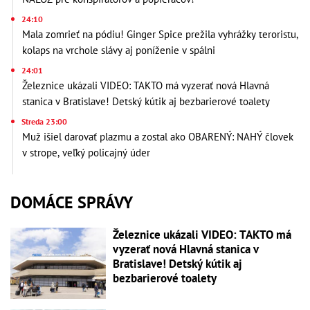
24:10
Mala zomrieť na pódiu! Ginger Spice prežila vyhrážky teroristu,
kolaps na vrchole slávy aj poníženie v spálni
24:01
Železnice ukázali VIDEO: TAKTO má vyzerať nová Hlavná
stanica v Bratislave! Detský kútik aj bezbarierové toalety
Streda 23:00
Muž išiel darovať plazmu a zostal ako OBARENÝ: NAHÝ človek
v strope, veľký policajný úder
DOMÁCE SPRÁVY
Železnice ukázali VIDEO: TAKTO má
vyzerať nová Hlavná stanica v
Bratislave! Detský kútik aj
bezbarierové toalety