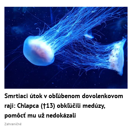
Smrtiaci útok v obľúbenom dovolenkovom
raji: Chlapca (†13) obkľúčili medúzy,
pomôcť mu už nedokázali
Zahraničné