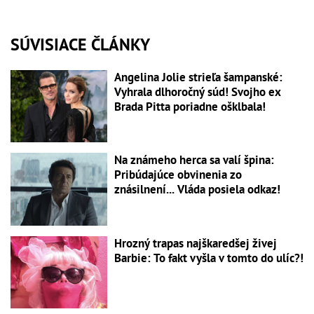
SÚVISIACE ČLÁNKY
Angelina Jolie strieľa šampanské:
Vyhrala dlhoročný súd! Svojho ex
Brada Pitta poriadne ošklbala!
Na známeho herca sa valí špina:
Pribúdajúce obvinenia zo
znásilnení... Vláda posiela odkaz!
Hrozný trapas najškaredšej živej
Barbie: To fakt vyšla v tomto do ulíc?!