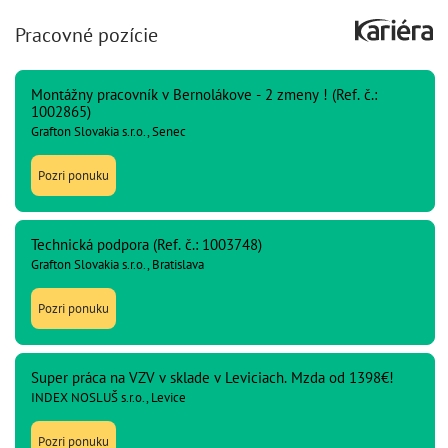
Pracovné pozície
Montážny pracovník v Bernolákove - 2 zmeny ! (Ref. č.:
1002865)
Grafton Slovakia s.r.o., Senec
Pozri ponuku
Technická podpora (Ref. č.: 1003748)
Grafton Slovakia s.r.o., Bratislava
Pozri ponuku
Super práca na VZV v sklade v Leviciach. Mzda od 1398€!
INDEX NOSLUŠ s.r.o., Levice
Pozri ponuku