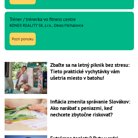
Tréner / trénerka vo fitness centre
KONEX REALITY SK, s.r.o., Okres Michalovce
Pozri ponuku
Zbaľte sa na letný piknik bez stresu:
Tieto praktické vychytávky vám
ušetria miesto v batohu!
Inflácia zmenila správanie Slovákov:
Ako narábať s peniazmi, keď
nechcete zbytočne riskovať?