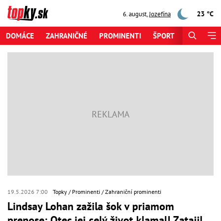
23 °C
6. august
,
Jozefína
DOMÁCE
ZAHRANIČNÉ
PROMINENTI
ŠPORT
ZAUJÍMAV
19.5.2026 7:00
Topky
Prominenti
Zahraniční prominenti
Lindsay Lohan zažila šok v priamom
prenose: Otec jej celý život klamal! Zatajil