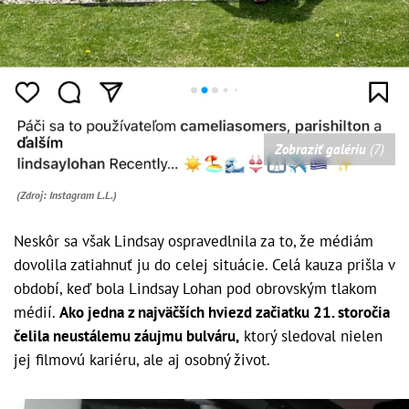
Zobraziť galériu
(7)
(Zdroj: Instagram L.L.)
Neskôr sa však Lindsay ospravedlnila za to, že médiám
dovolila zatiahnuť ju do celej situácie. Celá kauza prišla v
období, keď bola Lindsay Lohan pod obrovským tlakom
médií.
Ako jedna z najväčších hviezd začiatku 21. storočia
čelila neustálemu záujmu bulváru,
ktorý sledoval nielen
jej filmovú kariéru, ale aj osobný život.