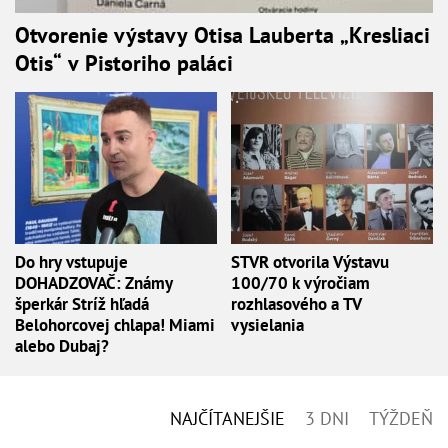
Otvorenie výstavy Otisa Lauberta „Kresliaci
Otis“ v Pistoriho paláci
Do hry vstupuje
STVR otvorila Výstavu
DOHADZOVAČ: Známy
100/70 k výročiam
šperkár Stríž hľadá
rozhlasového a TV
Belohorcovej chlapa! Miami
vysielania
alebo Dubaj?
NAJČÍTANEJŠIE
3 DNI
TÝŽDEŇ