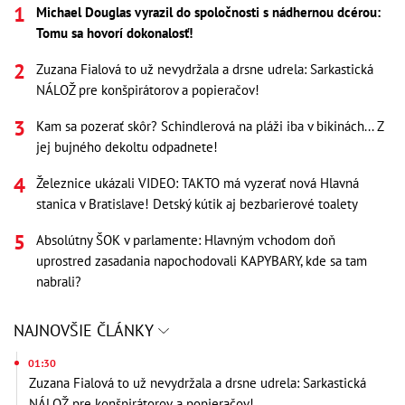
Michael Douglas vyrazil do spoločnosti s nádhernou dcérou:
Tomu sa hovorí dokonalosť!
Zuzana Fialová to už nevydržala a drsne udrela: Sarkastická
NÁLOŽ pre konšpirátorov a popieračov!
Kam sa pozerať skôr? Schindlerová na pláži iba v bikinách... Z
jej bujného dekoltu odpadnete!
Železnice ukázali VIDEO: TAKTO má vyzerať nová Hlavná
stanica v Bratislave! Detský kútik aj bezbarierové toalety
Absolútny ŠOK v parlamente: Hlavným vchodom doň
uprostred zasadania napochodovali KAPYBARY, kde sa tam
nabrali?
NAJNOVŠIE ČLÁNKY
01:30
Zuzana Fialová to už nevydržala a drsne udrela: Sarkastická
NÁLOŽ pre konšpirátorov a popieračov!