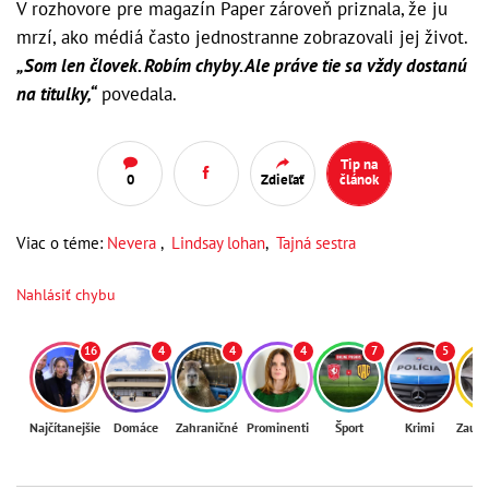
V rozhovore pre magazín Paper zároveň priznala, že ju
mrzí, ako médiá často jednostranne zobrazovali jej život.
„Som len človek. Robím chyby. Ale práve tie sa vždy dostanú
na titulky,“
povedala.
Tip na
0
Zdieľať
článok
Viac o téme:
Nevera
,
Lindsay lohan
,
Tajná sestra
Nahlásiť chybu
16
4
4
4
7
5
Najčítanejšie
Domáce
Zahraničné
Prominenti
Šport
Krimi
Zaují