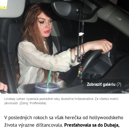
Zobraziť galériu
(7)
Lindsay Lohan vyzerala posledné roky skutočne hrôzostrašne. Za všetko mohli
závislosti (Zdroj: Profimedia)
V posledných rokoch sa však herečka od hollywoodskeho
života výrazne dištancovala.
Presťahovala sa do Dubaja,