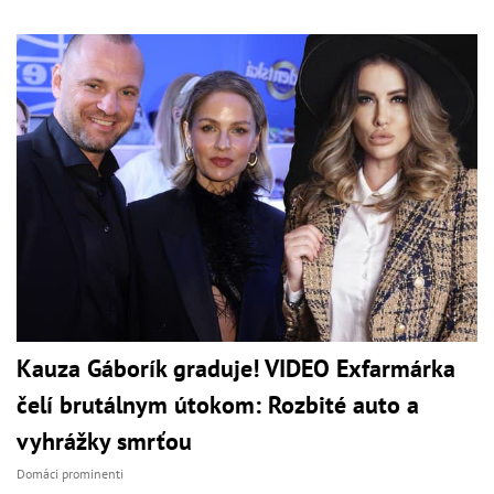
Kauza Gáborík graduje! VIDEO Exfarmárka
čelí brutálnym útokom: Rozbité auto a
vyhrážky smrťou
Domáci prominenti