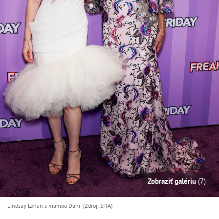
Zobraziť galériu
(7)
Lindsay Lohan s mamou Dani (Zdroj: SITA)