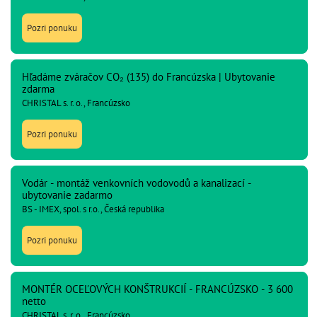
Pozri ponuku
Hľadáme zváračov CO₂ (135) do Francúzska | Ubytovanie
zdarma
CHRISTAL s. r. o., Francúzsko
Pozri ponuku
Vodár - montáž venkovních vodovodů a kanalizací -
ubytovanie zadarmo
BS - IMEX, spol. s r.o., Česká republika
Pozri ponuku
MONTÉR OCEĽOVÝCH KONŠTRUKCIÍ - FRANCÚZSKO - 3 600
netto
CHRISTAL s. r. o., Francúzsko