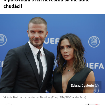
chudáci!
Zobraziť galériu
(7)
Victoria Beckham s manželom Davidom (Zdroj: SITA/AP/Claudie Paris)