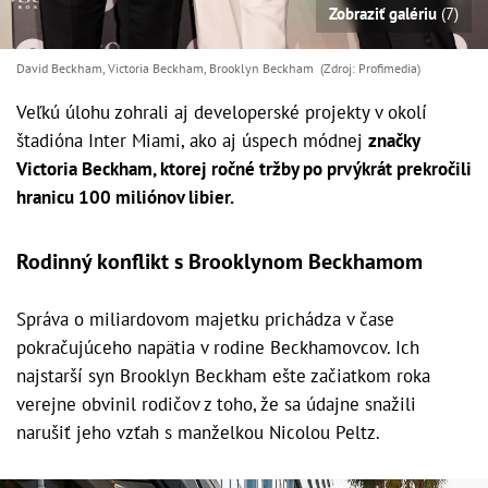
Zobraziť galériu
(7)
David Beckham, Victoria Beckham, Brooklyn Beckham (Zdroj: Profimedia)
Veľkú úlohu zohrali aj developerské projekty v okolí
štadióna Inter Miami, ako aj úspech módnej
značky
Victoria Beckham, ktorej ročné tržby po prvýkrát prekročili
hranicu 100 miliónov libier.
Rodinný konflikt s Brooklynom Beckhamom
Správa o miliardovom majetku prichádza v čase
pokračujúceho napätia v rodine Beckhamovcov. Ich
najstarší syn Brooklyn Beckham ešte začiatkom roka
verejne obvinil rodičov z toho, že sa údajne snažili
narušiť jeho vzťah s manželkou Nicolou Peltz.