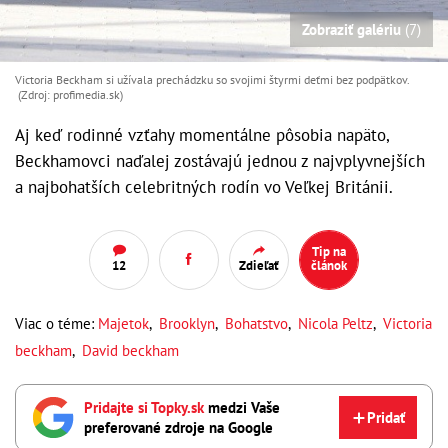
Zobraziť galériu
(7)
Victoria Beckham si užívala prechádzku so svojimi štyrmi deťmi bez podpätkov.
(Zdroj: profimedia.sk)
Aj keď rodinné vzťahy momentálne pôsobia napäto,
Beckhamovci naďalej zostávajú jednou z najvplyvnejších
a najbohatších celebritných rodín vo Veľkej Británii.
Tip na
12
Zdieľať
článok
Viac o téme:
Majetok
,
Brooklyn
,
Bohatstvo
,
Nicola Peltz
,
Victoria
beckham
,
David beckham
Pridajte si Topky.sk
medzi Vaše
Pridať
preferované zdroje na Google