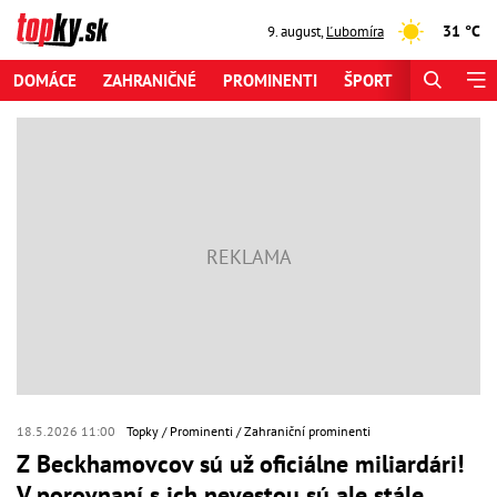
31 °C
9. august
,
Ľubomíra
DOMÁCE
ZAHRANIČNÉ
PROMINENTI
ŠPORT
ZAUJÍMAV
18.5.2026 11:00
Topky
Prominenti
Zahraniční prominenti
Z Beckhamovcov sú už oficiálne miliardári!
V porovnaní s ich nevestou sú ale stále