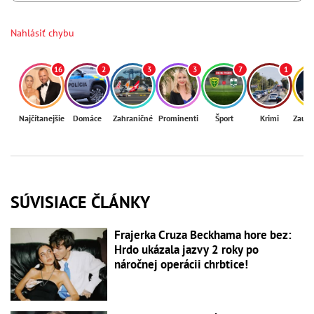
Nahlásiť chybu
16
2
3
3
7
1
Najčítanejšie
Domáce
Zahraničné
Prominenti
Šport
Krimi
Zaují
SÚVISIACE ČLÁNKY
Frajerka Cruza Beckhama hore bez:
Hrdo ukázala jazvy 2 roky po
náročnej operácii chrbtice!