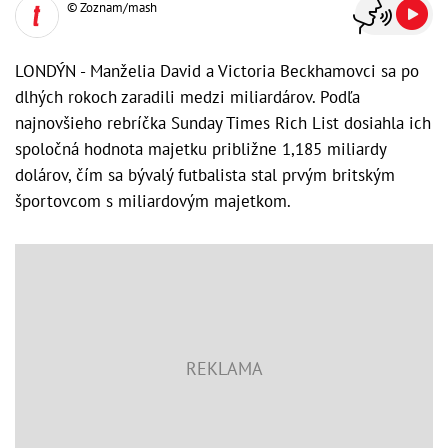
© Zoznam/mash
LONDÝN - Manželia David a Victoria Beckhamovci sa po
dlhých rokoch zaradili medzi miliardárov. Podľa
najnovšieho rebríčka Sunday Times Rich List dosiahla ich
spoločná hodnota majetku približne 1,185 miliardy
dolárov, čím sa bývalý futbalista stal prvým britským
športovcom s miliardovým majetkom.