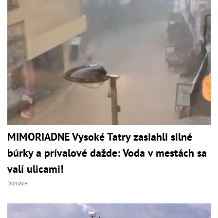
MIMORIADNE Vysoké Tatry zasiahli silné
búrky a prívalové dažde: Voda v mestách sa
valí ulicami!
Domáce