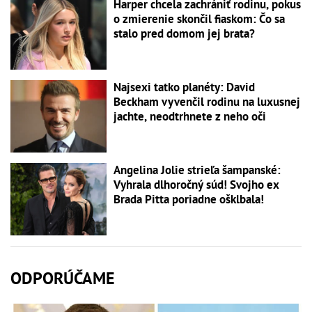
Harper chcela zachrániť rodinu, pokus
o zmierenie skončil fiaskom: Čo sa
stalo pred domom jej brata?
Najsexi tatko planéty: David
Beckham vyvenčil rodinu na luxusnej
jachte, neodtrhnete z neho oči
Angelina Jolie strieľa šampanské:
Vyhrala dlhoročný súd! Svojho ex
Brada Pitta poriadne ošklbala!
ODPORÚČAME