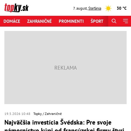
30 °C
7. august
,
Štefánia
DOMÁCE
ZAHRANIČNÉ
PROMINENTI
ŠPORT
ZAUJÍMAV
19.5.2026 10:48
Topky
Zahraničné
Najväčšia investícia Švédska: Pre svoje
námorníctvo kúpi od francúzskej firmy štyri