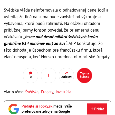
Švédska vláda neinformovala o odhadovanej cene lodí a
uviedla, že finálna suma bude závisieť od výzbroje a
vybavenia, ktoré budú zahrnuté. Na otázku ohľadom
približnej sumy Jonson povedal, že priemernú cenu
očakávajú
„tesne nad desať miliárd švédskych korún
(približne 914 miliónov eur) za kus“.
AFP konštatuje, že
táto dohoda je úspechom pre francúzsku firmu, ktorá
vlani neuspela, keď Nórsko uprednostnilo britské fregaty.
Tip na
0
Zdieľať
článok
Viac o téme:
Švédsko
,
Fregaty
,
Investícia
Pridajte si Topky.sk
medzi Vaše
Pridať
preferované zdroje na Google