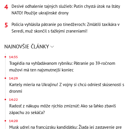
Desivé odhalenie tajných služieb: Putin chystá útok na štáty
NATO! Použije ukrajinské drony
Polícia vyhlásila pátranie po tínedžeroch: Zmlátili taxikára v
Seredi, muž skončil s ťažkými zraneniami!
NAJNOVŠIE ČLÁNKY
14:35
Tragédia na vyhľadávanom rybníku: Pátranie po 39-ročnom
mužovi má ten najsmutnejší koniec
14:29
Kartely mieria na Ukrajinu! Z vojny si chcú odniesť skúsenosti s
dronmi
14:22
Radosť z nákupu môže rýchlo zmiznúť: Ako sa ľahko zbavíš
zápachu zo sekáča?
14:20
Musk udrel na francúzsku kandidátku: Žiada jej zastavenie pre