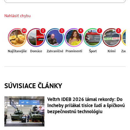
Nahlásiť chybu
16
3
5
4
7
3
Najčítanejšie
Domáce
Zahraničné
Prominenti
Šport
Krimi
Zaují
SÚVISIACE ČLÁNKY
Veľtrh IDEB 2026 lámal rekordy: Do
Incheby prilákal tisíce ľudí a špičkovú
bezpečnostnú technológiu