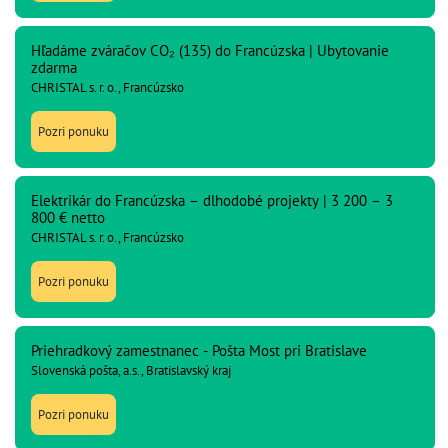
Hľadáme zváračov CO₂ (135) do Francúzska | Ubytovanie
zdarma
CHRISTAL s. r. o., Francúzsko
Pozri ponuku
Elektrikár do Francúzska – dlhodobé projekty | 3 200 – 3
800 € netto
CHRISTAL s. r. o., Francúzsko
Pozri ponuku
Priehradkový zamestnanec - Pošta Most pri Bratislave
Slovenská pošta, a.s., Bratislavský kraj
Pozri ponuku