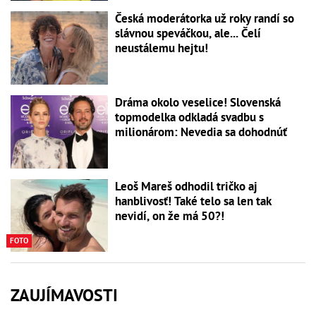
Česká moderátorka už roky randí so
slávnou speváčkou, ale... Čelí
neustálemu hejtu!
Dráma okolo veselice! Slovenská
topmodelka odkladá svadbu s
milionárom: Nevedia sa dohodnúť
Leoš Mareš odhodil tričko aj
hanblivosť! Také telo sa len tak
nevidí, on že má 50?!
FOTO
ZAUJÍMAVOSTI