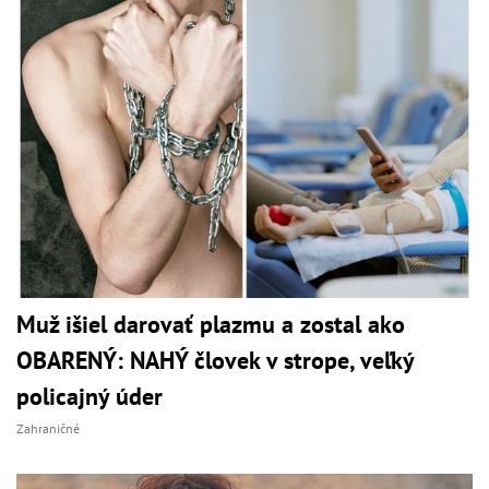
Muž išiel darovať plazmu a zostal ako
OBARENÝ: NAHÝ človek v strope, veľký
policajný úder
Zahraničné