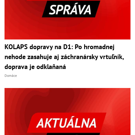
KOLAPS dopravy na D1: Po hromadnej
nehode zasahuje aj záchranársky vrtuľník,
doprava je odklaňaná
Domáce