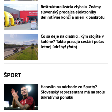
Reštrukturalizácia zlyhala. Známy
slovenský predajca elektroniky
definitívne končí a mieri k bankrotu
Čo sa deje na diaľnici, kým stojíte v
kolóne? Takto pracujú cestári počas
letnej údržby! (foto)
ŠPORT
Haraslín na odchode zo Sparty?
Slovenský reprezentant má na stole
lukratívnu ponuku