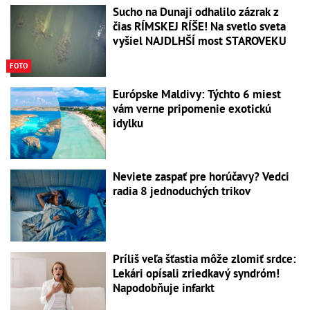
Sucho na Dunaji odhalilo zázrak z
čias RÍMSKEJ RÍŠE! Na svetlo sveta
vyšiel NAJDLHŠÍ most STAROVEKU
FOTO
Európske Maldivy: Týchto 6 miest
vám verne pripomenie exotickú
idylku
Neviete zaspať pre horúčavy? Vedci
radia 8 jednoduchých trikov
Príliš veľa šťastia môže zlomiť srdce:
Lekári opísali zriedkavý syndróm!
Napodobňuje infarkt