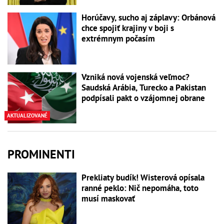
Horúčavy, sucho aj záplavy: Orbánová
chce spojiť krajiny v boji s
extrémnym počasím
Vzniká nová vojenská veľmoc?
Saudská Arábia, Turecko a Pakistan
podpísali pakt o vzájomnej obrane
AKTUALIZOVANÉ
PROMINENTI
Prekliaty budík! Wisterová opísala
ranné peklo: Nič nepomáha, toto
musí maskovať