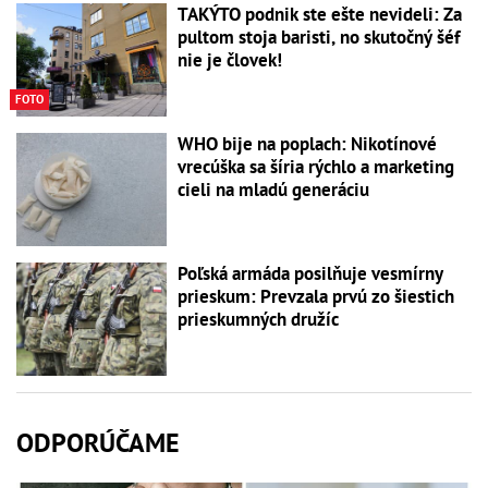
TAKÝTO podnik ste ešte nevideli: Za
pultom stoja baristi, no skutočný šéf
nie je človek!
FOTO
WHO bije na poplach: Nikotínové
vrecúška sa šíria rýchlo a marketing
cieli na mladú generáciu
Poľská armáda posilňuje vesmírny
prieskum: Prevzala prvú zo šiestich
prieskumných družíc
ODPORÚČAME