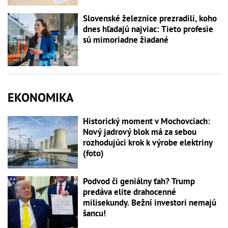
Slovenské železnice prezradili, koho
dnes hľadajú najviac: Tieto profesie
sú mimoriadne žiadané
EKONOMIKA
Historický moment v Mochovciach:
Nový jadrový blok má za sebou
rozhodujúci krok k výrobe elektriny
(foto)
Podvod či geniálny ťah? Trump
predáva elite drahocenné
milisekundy. Bežní investori nemajú
šancu!