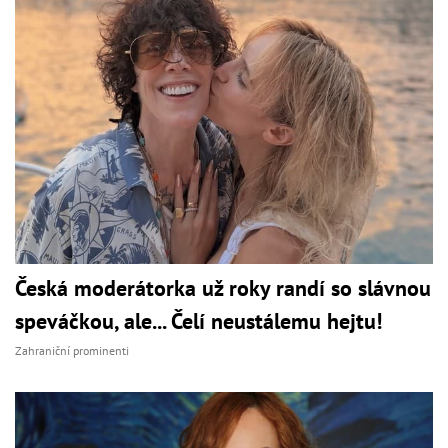
Česká moderátorka už roky randí so slávnou
speváčkou, ale... Čelí neustálemu hejtu!
Zahraniční prominenti