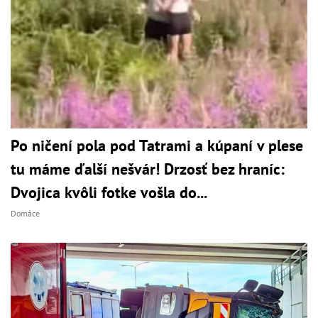
Po ničení pola pod Tatrami a kúpaní v plese
tu máme ďalší nešvár! Drzosť bez hraníc:
Dvojica kvôli fotke vošla do...
Domáce