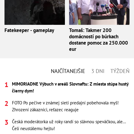
Fatekeeper - gameplay
Tomaš: Takmer 200
domácností po búrkach
dostane pomoc za 250.000
eur
NAJČÍTANEJŠIE
3 DNI
TÝŽDEŇ
MIMORIADNE Výbuch v areáli Slovnaftu: Z miesta stúpa hustý
čierny dym!
FOTO Po pečive v známej sieti predajní pobehovala myš!
Zhrození zákazníci, reťazec reaguje
Česká moderátorka už roky randí so slávnou speváčkou, ale...
Čelí neustálemu hejtu!