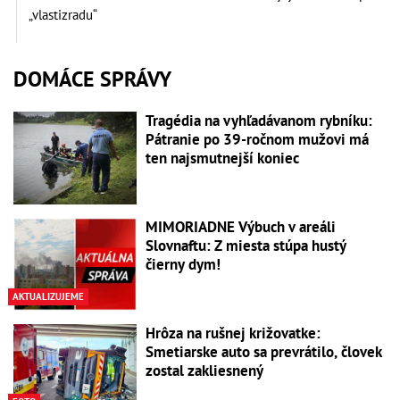
„vlastizradu“
DOMÁCE SPRÁVY
Tragédia na vyhľadávanom rybníku:
Pátranie po 39-ročnom mužovi má
ten najsmutnejší koniec
MIMORIADNE Výbuch v areáli
Slovnaftu: Z miesta stúpa hustý
čierny dym!
AKTUALIZUJEME
Hrôza na rušnej križovatke:
Smetiarske auto sa prevrátilo, človek
zostal zakliesnený