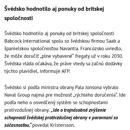
Švédsko hodnotilo aj ponuky od britskej
spoločnosti
Švédsko hodnotilo aj ponuky od britskej spoločnosti
Babcock International spolu so švédskou firmou Saab a
španielskou spoločnosťou Navantia. Francúzsko uviedlo,
že môže doručiť „plne vybavené“ fregaty už v roku 2030.
Švédska vláda očakáva, že práve vtedy sa začnú dodávky
týchto plavidiel, informuje AFP.
Švédsko si podľa ministra obrany Pala Jonsona vybralo
Naval Group najmä pre možnosť „rýchleho doručenia“. Ide
podľa neho o osvedčený systém so schopnosťami
protivzdušnej obrany.
„Ide o trojnásobné zvýšenie
schopností švédskej protivzdušnej obrany v porovnaní so
súčasnosťou,“
povedal Kristersson.