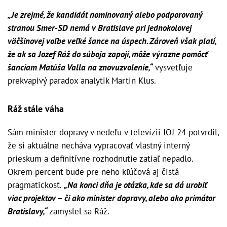
„Je zrejmé, že kandidát nominovaný alebo podporovaný
stranou Smer-SD nemá v Bratislave pri jednokolovej
väčšinovej voľbe veľké šance na úspech. Zároveň však platí,
že ak sa Jozef Ráž do súboja zapojí, môže výrazne pomôcť
šanciam Matúša Valla na znovuzvolenie,“
vysvetľuje
prekvapivý paradox analytik Martin Klus.
Ráž stále váha
Sám minister dopravy v nedeľu v televízii JOJ 24 potvrdil,
že si aktuálne necháva vypracovať vlastný interný
prieskum a definitívne rozhodnutie zatiaľ nepadlo.
Okrem percent bude pre neho kľúčová aj čistá
pragmatickosť.
„Na konci dňa je otázka, kde sa dá urobiť
viac projektov – či ako minister dopravy, alebo ako primátor
Bratislavy,“
zamyslel sa Ráž.