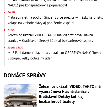
NÁLOŽ pre konšpirátorov a popieračov!
24:10
Mala zomrieť na pódiu! Ginger Spice prežila vyhrážky teroristu,
kolaps na vrchole slávy aj poníženie v spálni
24:01
Železnice ukázali VIDEO: TAKTO má vyzerať nová Hlavná
stanica v Bratislave! Detský kútik aj bezbarierové toalety
Streda 23:00
Muž išiel darovať plazmu a zostal ako OBARENÝ: NAHÝ človek
v strope, veľký policajný úder
DOMÁCE SPRÁVY
Železnice ukázali VIDEO: TAKTO má
vyzerať nová Hlavná stanica v
Bratislave! Detský kútik aj
bezbarierové toalety