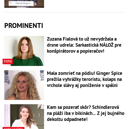
PROMINENTI
Zuzana Fialová to už nevydržala a
drsne udrela: Sarkastická NÁLOŽ pre
konšpirátorov a popieračov!
FOTO
Mala zomrieť na pódiu! Ginger Spice
prežila vyhrážky teroristu, kolaps na
vrchole slávy aj poníženie v spálni
Kam sa pozerať skôr? Schindlerová
na pláži iba v bikinách... Z jej bujného
dekoltu odpadnete!