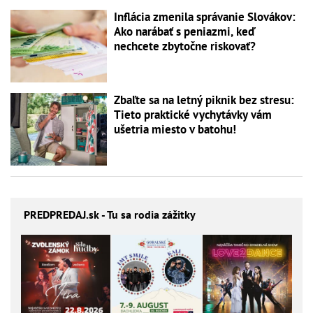
Inflácia zmenila správanie Slovákov:
Ako narábať s peniazmi, keď
nechcete zbytočne riskovať?
Zbaľte sa na letný piknik bez stresu:
Tieto praktické vychytávky vám
ušetria miesto v batohu!
PREDPREDAJ
.sk - Tu sa rodia zážitky