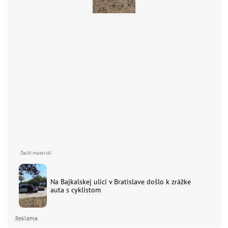
Na Bajkalskej ulici v Bratislave došlo k zrážke
auta s cyklistom
Reklama