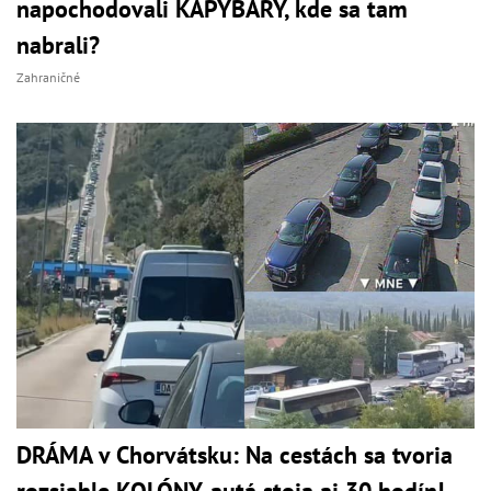
napochodovali KAPYBARY, kde sa tam
nabrali?
Zahraničné
DRÁMA v Chorvátsku: Na cestách sa tvoria
rozsiahle KOLÓNY, autá stoja aj 30 hodín!