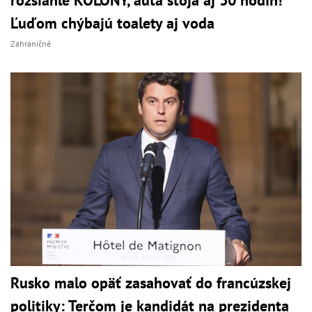
Ľuďom chýbajú toalety aj voda
Zahraničné
Rusko malo opäť zasahovať do francúzskej
politiky: Terčom je kandidát na prezidenta