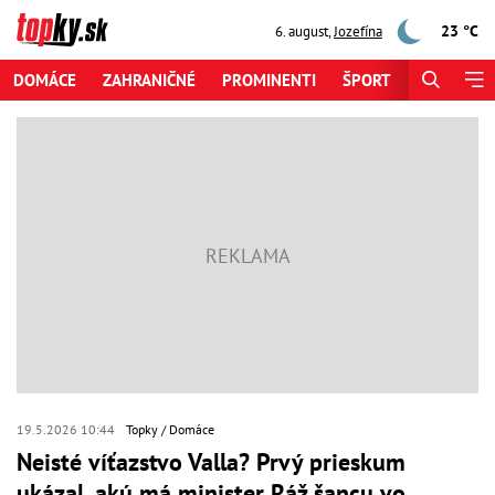
23 °C
6. august
,
Jozefína
DOMÁCE
ZAHRANIČNÉ
PROMINENTI
ŠPORT
ZAUJÍMAV
19.5.2026 10:44
Topky
Domáce
Neisté víťazstvo Valla? Prvý prieskum
ukázal, akú má minister Ráž šancu vo