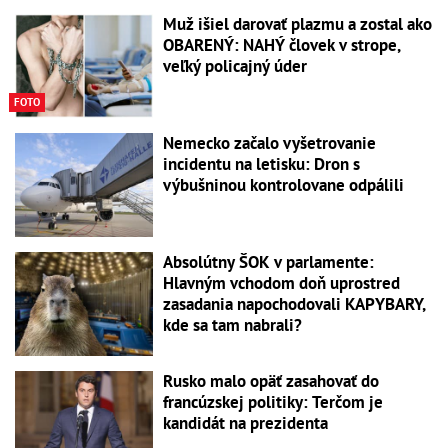
Muž išiel darovať plazmu a zostal ako
OBARENÝ: NAHÝ človek v strope,
veľký policajný úder
FOTO
Nemecko začalo vyšetrovanie
incidentu na letisku: Dron s
výbušninou kontrolovane odpálili
Absolútny ŠOK v parlamente:
Hlavným vchodom doň uprostred
zasadania napochodovali KAPYBARY,
kde sa tam nabrali?
Rusko malo opäť zasahovať do
francúzskej politiky: Terčom je
kandidát na prezidenta