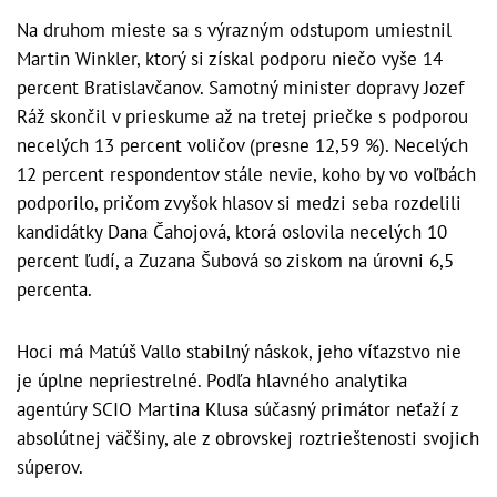
Na druhom mieste sa s výrazným odstupom umiestnil
Martin Winkler, ktorý si získal podporu niečo vyše 14
percent Bratislavčanov. Samotný minister dopravy Jozef
Ráž skončil v prieskume až na tretej priečke s podporou
necelých 13 percent voličov (presne 12,59 %). Necelých
12 percent respondentov stále nevie, koho by vo voľbách
podporilo, pričom zvyšok hlasov si medzi seba rozdelili
kandidátky Dana Čahojová, ktorá oslovila necelých 10
percent ľudí, a Zuzana Šubová so ziskom na úrovni 6,5
percenta.
Hoci má Matúš Vallo stabilný náskok, jeho víťazstvo nie
je úplne nepriestrelné. Podľa hlavného analytika
agentúry SCIO Martina Klusa súčasný primátor neťaží z
absolútnej väčšiny, ale z obrovskej roztrieštenosti svojich
súperov.