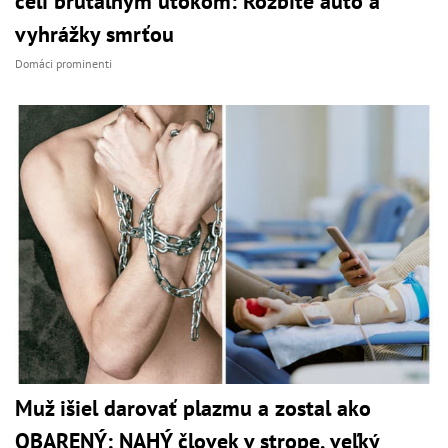
čelí brutálnym útokom: Rozbité auto a
vyhrážky smrťou
Domáci prominenti
Muž išiel darovať plazmu a zostal ako
OBARENÝ: NAHÝ človek v strope, veľký