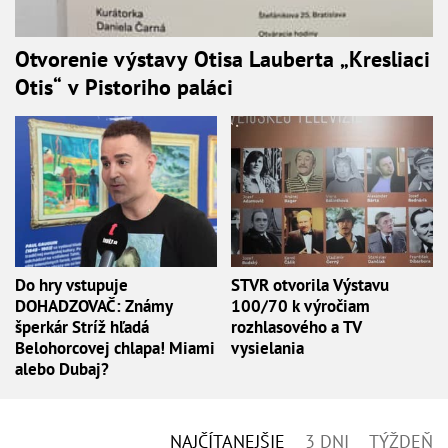
Otvorenie výstavy Otisa Lauberta „Kresliaci
Otis“ v Pistoriho paláci
Do hry vstupuje
STVR otvorila Výstavu
DOHADZOVAČ: Známy
100/70 k výročiam
šperkár Stríž hľadá
rozhlasového a TV
Belohorcovej chlapa! Miami
vysielania
alebo Dubaj?
NAJČÍTANEJŠIE
3 DNI
TÝŽDEŇ