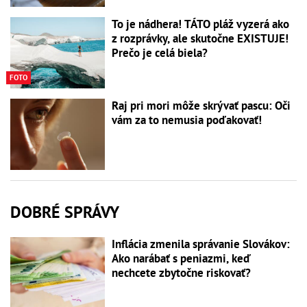
To je nádhera! TÁTO pláž vyzerá ako
z rozprávky, ale skutočne EXISTUJE!
Prečo je celá biela?
FOTO
Raj pri mori môže skrývať pascu: Oči
vám za to nemusia poďakovať!
DOBRÉ SPRÁVY
Inflácia zmenila správanie Slovákov:
Ako narábať s peniazmi, keď
nechcete zbytočne riskovať?