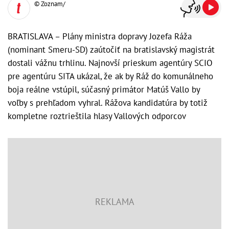
© Zoznam/
BRATISLAVA – Plány ministra dopravy Jozefa Ráža
(nominant Smeru-SD) zaútočiť na bratislavský magistrát
dostali vážnu trhlinu. Najnovší prieskum agentúry SCIO
pre agentúru SITA ukázal, že ak by Ráž do komunálneho
boja reálne vstúpil, súčasný primátor Matúš Vallo by
voľby s prehľadom vyhral. Rážova kandidatúra by totiž
kompletne roztrieštila hlasy Vallových odporcov