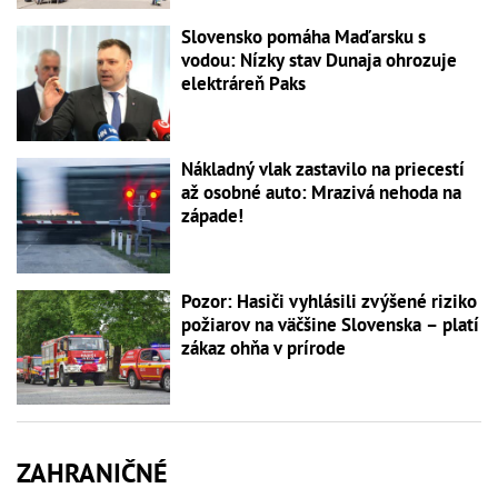
Slovensko pomáha Maďarsku s
vodou: Nízky stav Dunaja ohrozuje
elektráreň Paks
Nákladný vlak zastavilo na priecestí
až osobné auto: Mrazivá nehoda na
západe!
Pozor: Hasiči vyhlásili zvýšené riziko
požiarov na väčšine Slovenska – platí
zákaz ohňa v prírode
ZAHRANIČNÉ