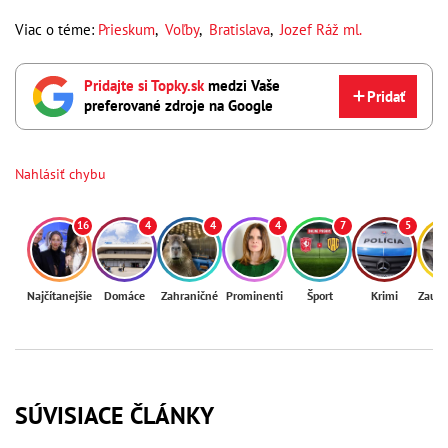
Viac o téme:
Prieskum
,
Voľby
,
Bratislava
,
Jozef Ráž ml.
Pridajte si Topky.sk
medzi Vaše
Pridať
preferované zdroje na Google
Nahlásiť chybu
16
4
4
4
7
5
Najčítanejšie
Domáce
Zahraničné
Prominenti
Šport
Krimi
Zaují
SÚVISIACE ČLÁNKY