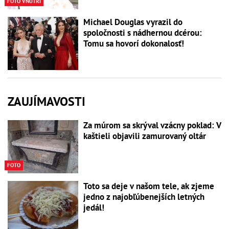
FOTO VNÚTRI
Michael Douglas vyrazil do
spoločnosti s nádhernou dcérou:
Tomu sa hovorí dokonalosť!
ZAUJÍMAVOSTI
Za múrom sa skrýval vzácny poklad: V
kaštieli objavili zamurovaný oltár
FOTO
Toto sa deje v našom tele, ak zjeme
jedno z najobľúbenejších letných
jedál!