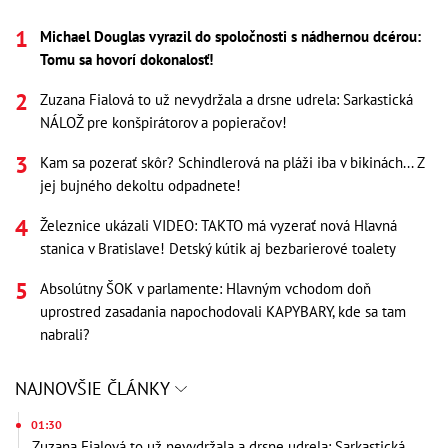
Michael Douglas vyrazil do spoločnosti s nádhernou dcérou:
Tomu sa hovorí dokonalosť!
Zuzana Fialová to už nevydržala a drsne udrela: Sarkastická
NÁLOŽ pre konšpirátorov a popieračov!
Kam sa pozerať skôr? Schindlerová na pláži iba v bikinách... Z
jej bujného dekoltu odpadnete!
Železnice ukázali VIDEO: TAKTO má vyzerať nová Hlavná
stanica v Bratislave! Detský kútik aj bezbarierové toalety
Absolútny ŠOK v parlamente: Hlavným vchodom doň
uprostred zasadania napochodovali KAPYBARY, kde sa tam
nabrali?
NAJNOVŠIE ČLÁNKY
01:30
Zuzana Fialová to už nevydržala a drsne udrela: Sarkastická