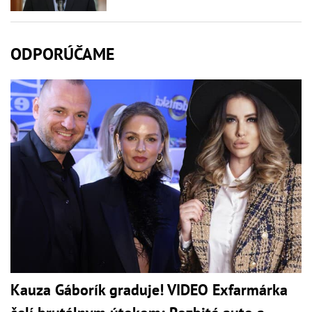
ODPORÚČAME
Kauza Gáborík graduje! VIDEO Exfarmárka