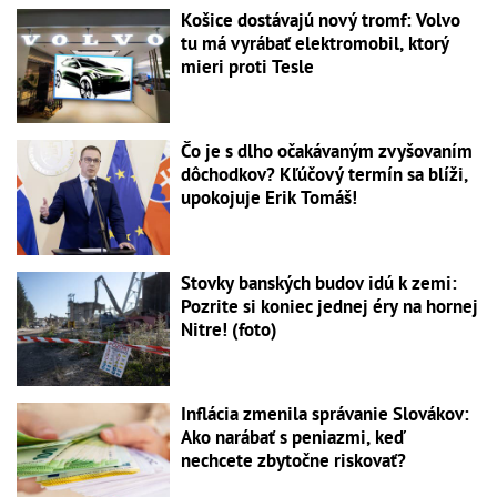
Košice dostávajú nový tromf: Volvo
tu má vyrábať elektromobil, ktorý
mieri proti Tesle
Čo je s dlho očakávaným zvyšovaním
dôchodkov? Kľúčový termín sa blíži,
upokojuje Erik Tomáš!
Stovky banských budov idú k zemi:
Pozrite si koniec jednej éry na hornej
Nitre! (foto)
Inflácia zmenila správanie Slovákov:
Ako narábať s peniazmi, keď
nechcete zbytočne riskovať?