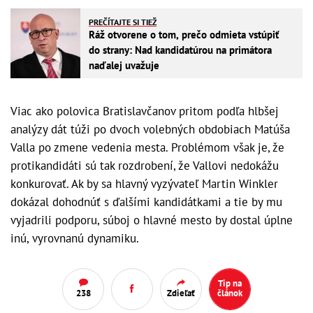
PREČÍTAJTE SI TIEŽ
Ráž otvorene o tom, prečo odmieta vstúpiť
do strany: Nad kandidatúrou na primátora
naďalej uvažuje
Viac ako polovica Bratislavčanov pritom podľa hlbšej
analýzy dát túži po dvoch volebných obdobiach Matúša
Valla po zmene vedenia mesta. Problémom však je, že
protikandidáti sú tak rozdrobení, že Vallovi nedokážu
konkurovať. Ak by sa hlavný vyzývateľ Martin Winkler
dokázal dohodnúť s ďalšími kandidátkami a tie by mu
vyjadrili podporu, súboj o hlavné mesto by dostal úplne
inú, vyrovnanú dynamiku.
Tip na
238
Zdieľať
článok