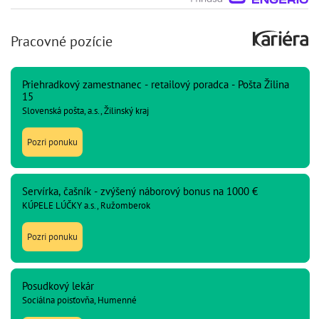
Pracovné pozície
Priehradkový zamestnanec - retailový poradca - Pošta Žilina
15
Slovenská pošta, a.s., Žilinský kraj
Pozri ponuku
Servírka, čašník - zvýšený náborový bonus na 1000 €
KÚPELE LÚČKY a.s., Ružomberok
Pozri ponuku
Posudkový lekár
Sociálna poisťovňa, Humenné