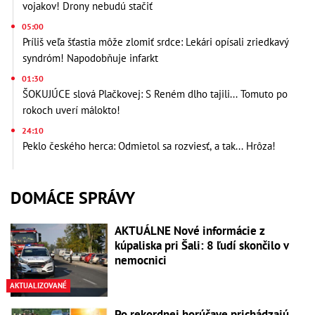
vojakov! Drony nebudú stačiť
05:00
Príliš veľa šťastia môže zlomiť srdce: Lekári opísali zriedkavý
syndróm! Napodobňuje infarkt
01:30
ŠOKUJÚCE slová Plačkovej: S Reném dlho tajili... Tomuto po
rokoch uverí málokto!
24:10
Peklo českého herca: Odmietol sa rozviesť, a tak... Hrôza!
DOMÁCE SPRÁVY
AKTUÁLNE Nové informácie z
kúpaliska pri Šali: 8 ľudí skončilo v
nemocnici
AKTUALIZOVANÉ
Po rekordnej horúčave prichádzajú