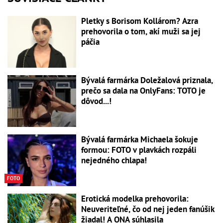
Pletky s Borisom Kollárom? Azra
prehovorila o tom, akí muži sa jej
páčia
Bývalá farmárka Doležalová priznala,
prečo sa dala na OnlyFans: TOTO je
dôvod...!
Bývalá farmárka Michaela šokuje
formou: FOTO v plavkách rozpáli
nejedného chlapa!
FOTO
Erotická modelka prehovorila:
Neuveriteľné, čo od nej jeden fanúšik
žiadal! A ONA súhlasila