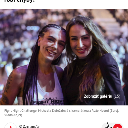
Zobraziť galériu
(15)
Fight Night Challenge, Michaela Doležalová s kamarátkou z Ruže Noemi (Zdroj:
Vlado Anjel)
© Zoznam/lv