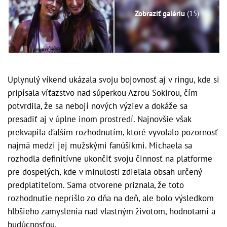
Zobraziť galériu
(15)
Uplynulý víkend ukázala svoju bojovnosť aj v ringu, kde si
pripísala víťazstvo nad súperkou Azrou Sokirou, čím
potvrdila, že sa nebojí nových výziev a dokáže sa
presadiť aj v úplne inom prostredí. Najnovšie však
prekvapila ďalším rozhodnutím, ktoré vyvolalo pozornosť
najmä medzi jej mužskými fanúšikmi. Michaela sa
rozhodla definitívne ukončiť svoju činnosť na platforme
pre dospelých, kde v minulosti zdieľala obsah určený
predplatiteľom. Sama otvorene priznala, že toto
rozhodnutie neprišlo zo dňa na deň, ale bolo výsledkom
hlbšieho zamyslenia nad vlastným životom, hodnotami a
budúcnosťou.