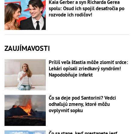
Kaia Gerber a syn Richarda Gerea
spolu: Osud ich spojil desaťročia po
rozvode ich rodičov!
ZAUJÍMAVOSTI
Príliš veľa šťastia môže zlomiť srdce:
Lekári opísali zriedkavý syndróm!
Napodobňuje infarkt
Čo sa deje pod Santorini? Vedci
odhaľujú zmeny, ktoré môžu
ovplyvniť sopku
Čo sa stane, keď prestanete jesť