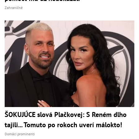
Zahraničné
ŠOKUJÚCE slová Plačkovej: S Reném dlho
tajili... Tomuto po rokoch uverí málokto!
Domáci prominenti