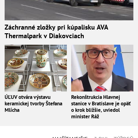
Záchranné zložky pri kúpalisku AVA
Thermalpark v Diakovciach
ÚĽUV otvára výstavu
Rekonštrukcia Hlavnej
keramickej tvorby Štefana
stanice v Bratislave je opäť
Mlícha
o krok bližšie, uviedol
minister Ráž