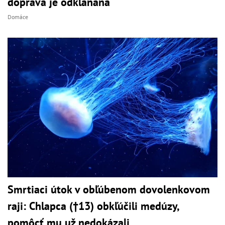
doprava je odklaňaná
Domáce
Smrtiaci útok v obľúbenom dovolenkovom
raji: Chlapca (†13) obkľúčili medúzy,
pomôcť mu už nedokázali