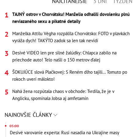
NAJČÍTANEJŠIE
3 DNI
TÝŽDEŇ
TAJNÝ ostrov v Chorvátsku! Manželia odhalili dovolenku plnú
neviazaného sexu a pikatné detaily
Manželka Attilu Végha rozpálila Chorvátsko: FOTO v plavkách
vyráža dych! TAKÝTO zadok sa len tak nevidí
Desivé VIDEO len pre silné žalúdky: Chlapca zabilo na
priechode auto! Telo našli o 150 metrov ďalej
ŠOKUJÚCE slová Plačkovej: S Reném dlho tajili... Tomuto po
rokoch uverí málokto!
Nahá žena rozpútala chaos v obchode: Tvrdila, že je v
Anglicku, spomínala Jobsa aj amfetamín
NAJNOVŠIE ČLÁNKY
05:00
Desivé varovanie experta: Rusi nasadia na Ukrajine masy