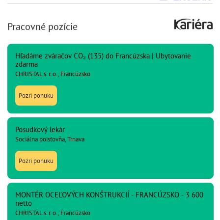
Pracovné pozície
Hľadáme zváračov CO₂ (135) do Francúzska | Ubytovanie
zdarma
CHRISTAL s. r. o., Francúzsko
Pozri ponuku
Posudkový lekár
Sociálna poisťovňa, Trnava
Pozri ponuku
MONTÉR OCEĽOVÝCH KONŠTRUKCIÍ - FRANCÚZSKO - 3 600
netto
CHRISTAL s. r. o., Francúzsko