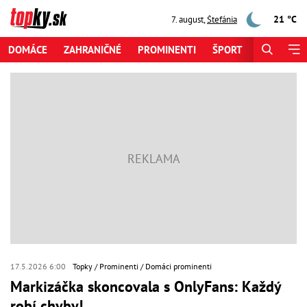
21 °C
7. august
,
Štefánia
DOMÁCE
ZAHRANIČNÉ
PROMINENTI
ŠPORT
ZAUJÍMAV
17.5.2026 6:00
Topky
Prominenti
Domáci prominenti
Markizáčka skoncovala s OnlyFans: Každý
robí chyby!