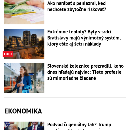
Ako narábať s peniazmi, keď
nechcete zbytočne riskovať?
Extrémne teploty? Byty v srdci
Bratislavy majú výnimočný systém,
ktorý ešte aj šetrí náklady
FOTO
Slovenské železnice prezradili, koho
dnes hľadajú najviac: Tieto profesie
sú mimoriadne žiadané
EKONOMIKA
Podvod či geniálny ťah? Trump