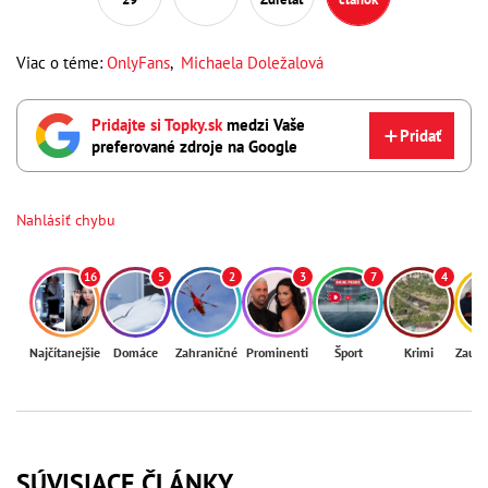
Viac o téme:
OnlyFans
,
Michaela Doležalová
Pridajte si Topky.sk
medzi Vaše
Pridať
preferované zdroje na Google
Nahlásiť chybu
16
5
2
3
7
4
Najčítanejšie
Domáce
Zahraničné
Prominenti
Šport
Krimi
Zaují
SÚVISIACE ČLÁNKY