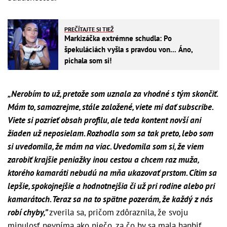
PREČÍTAJTE SI TIEŽ
Markizáčka extrémne schudla: Po
špekuláciách vyšla s pravdou von... Áno,
pichala som si!
„Nerobím to už, pretože som uznala za vhodné s tým skončiť.
Mám to, samozrejme, stále založené, viete mi dať subscribe.
Viete si pozrieť obsah profilu, ale teda kontent novší ani
žiaden už neposielam. Rozhodla som sa tak preto, lebo som
si uvedomila, že mám na viac. Uvedomila som si, že viem
zarobiť krajšie peniažky inou cestou a chcem raz muža,
ktorého kamaráti nebudú na mňa ukazovať prstom. Cítim sa
lepšie, spokojnejšie a hodnotnejšia či už pri rodine alebo pri
kamarátoch. Teraz sa na to spätne pozerám, že každý z nás
robí chyby,”
zverila sa, pričom zdôraznila, že svoju
minulosť nevníma ako niečo, za čo by sa mala hanbiť.