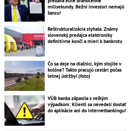
predáva elite drahocenné
milisekundy. Bežní investori nemajú
šancu!
Reštrukturalizácia zlyhala. Známy
slovenský predajca elektroniky
definitívne končí a mieri k bankrotu
Čo sa deje na diaľnici, kým stojíte v
kolóne? Takto pracujú cestári počas
letnej údržby! (foto)
VÚB banka zápasila s veľkým
výpadkom: Klienti sa nevedeli dostať
do aplikácie ani do internetbankingu!