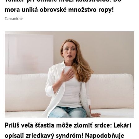
mora uniká obrovské množstvo ropy!
Zahraničné
Príliš veľa šťastia môže zlomiť srdce: Lekári
opísali zriedkavý syndróm! Napodobňuje