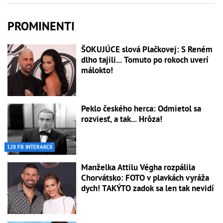
PROMINENTI
ŠOKUJÚCE slová Plačkovej: S Reném
dlho tajili... Tomuto po rokoch uverí
málokto!
Peklo českého herca: Odmietol sa
rozviesť, a tak... Hrôza!
128 FB INTERAKCIÍ
Manželka Attilu Végha rozpálila
Chorvátsko: FOTO v plavkách vyráža
dych! TAKÝTO zadok sa len tak nevidí