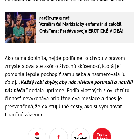
PREČÍTAJTE SI TIEŽ
Vzruším ťa! Markizácky exfarmár si založil
OnlyFans: Predáva svoje EROTICKÉ VIDEÁ!
Ako sama doplnila, nejde podľa nej o chybu v pravom
zmysle slova, ale skôr o životnú skúsenosť, ktorá jej
pomohla lepšie pochopiť samu seba a nasmerovala ju
ďalej.
„Každý robí chyby, aby nás niekam posunuli a naučili
nás niečo,”
dodala úprimne. Podľa vlastných slov už túto
činnosť nevykonáva približne dva mesiace a dnes je
presvedčená, že existujú iné cesty, ako si vybudovať
finančné zázemie.
Tip na
29
Zdieľať
článok