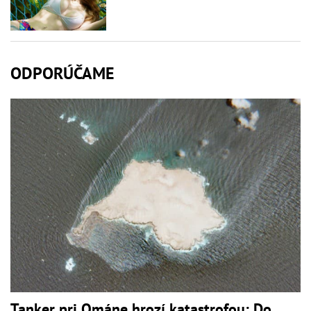
ODPORÚČAME
Tanker pri Ománe hrozí katastrofou: Do