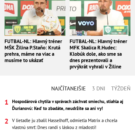
FUTBAL-NL: Hlavný tréner
FUTBAL-NL: Hlavný tréner
MŠK Žilina P.Staňo: Krutá
MFK Skalica R.Hudec:
prehra, máme na viac a
Klobúk dole, ako sme sa
musíme to ukázať
dnes prezentovali a
prvýkrát vyhrali v Žiline
NAJČÍTANEJŠIE
3 DNI
TÝŽDEŇ
Hospodárová chytila v správach záchvat smiechu, stiahla aj
Ďurianovú: Keď to zbadáte, neudržíte sa ani vy!
V lietadle ju zbalil Hasselhoff, odmietla Matrix a chcela
vlastnú smrť: Dnes randí s láskou z mladosti!