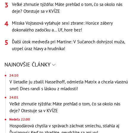
Veľké zhrnutie týždňa: Máte prehľad o tom, čo sa okolo nás
deje? Otestuje sa v KVÍZE
Misska Vojtasová vyťahuje sexi zbrane: Horúce zábery
dokonalého zadočku a... Uf, hore bez!
Ďalší útok medveďa pri Martine: V Sučanoch dohrýzol muža,
utrpel úraz hlavy a hrudníka!
NAJNOVŠIE ČLÁNKY
24:10
V lietadle ju zbalil Hasselhoff, odmietla Matrix a chcela vlastnú
smrť: Dnes randí s láskou z mladosti!
24:01
Veľké zhrnutie týždňa: Máte prehľad o tom, čo sa okolo nás
deje? Otestuje sa v KVÍZE
Nedeľa 22:00
Hospodárová chytila v správach záchvat smiechu, stiahla aj
Ďurianovú: Keď to zbadáte, neudržíte sa ani vy!