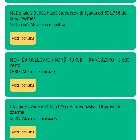
McDonald's Budča hľadá študentov (brigáda) od 531,75€ do
669,55€/mes.
McDonald's, Slovenská republika
Pozri ponuku
MONTÉR OCEĽOVÝCH KONŠTRUKCIÍ - FRANCÚZSKO - 3 600
netto
CHRISTAL s. r. o., Francúzsko
Pozri ponuku
Hľadáme zváračov CO₂ (135) do Francúzska | Ubytovanie
zdarma
CHRISTAL s. r. o., Francúzsko
Pozri ponuku