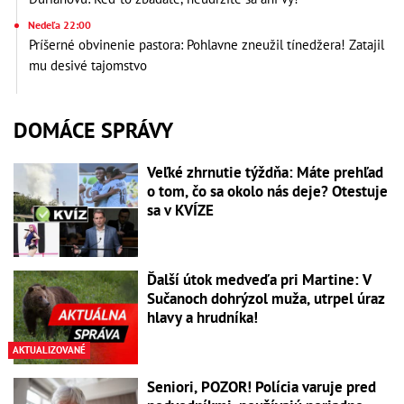
Nedeľa 22:00
Príšerné obvinenie pastora: Pohlavne zneužil tínedžera! Zatajil
mu desivé tajomstvo
DOMÁCE SPRÁVY
Veľké zhrnutie týždňa: Máte prehľad
o tom, čo sa okolo nás deje? Otestuje
sa v KVÍZE
Ďalší útok medveďa pri Martine: V
Sučanoch dohrýzol muža, utrpel úraz
hlavy a hrudníka!
AKTUALIZOVANÉ
Seniori, POZOR! Polícia varuje pred