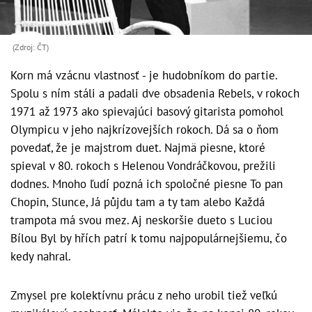
(Zdroj: ČT)
Korn má vzácnu vlastnosť - je hudobníkom do partie.
Spolu s ním stáli a padali dve obsadenia Rebels, v rokoch
1971 až 1973 ako spievajúci basový gitarista pomohol
Olympicu v jeho najkrízovejších rokoch. Dá sa o ňom
povedať, že je majstrom duet. Najmä piesne, ktoré
spieval v 80. rokoch s Helenou Vondráčkovou, prežili
dodnes. Mnoho ľudí pozná ich spoločné piesne To pan
Chopin, Slunce, Já půjdu tam a ty tam alebo Každá
trampota má svou mez. Aj neskoršie dueto s Luciou
Bílou Byl by hřích patrí k tomu najpopulárnejšiemu, čo
kedy nahral.
Zmysel pre kolektívnu prácu z neho urobil tiež veľkú