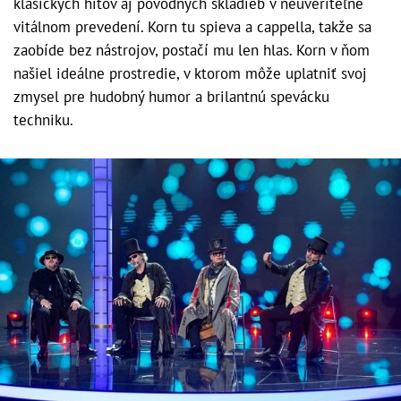
klasických hitov aj pôvodných skladieb v neuveriteľne
vitálnom prevedení. Korn tu spieva a cappella, takže sa
zaobíde bez nástrojov, postačí mu len hlas. Korn v ňom
našiel ideálne prostredie, v ktorom môže uplatniť svoj
zmysel pre hudobný humor a brilantnú spevácku
techniku.