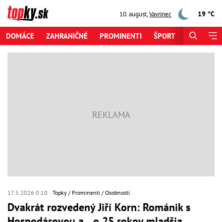
19 °C
10. august
,
Vavrinec
DOMÁCE
ZAHRANIČNÉ
PROMINENTI
ŠPORT
ZAUJÍMAV
17.5.2026 0:10
Topky
Prominenti
Osobnosti
Dvakrát rozvedený Jiří Korn: Románik s
Hospodárovou a... o 25 rokov mladšia