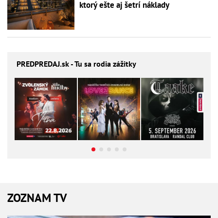
ktorý ešte aj šetrí náklady
PREDPREDAJ
.sk - Tu sa rodia zážitky
ZOZNAM TV