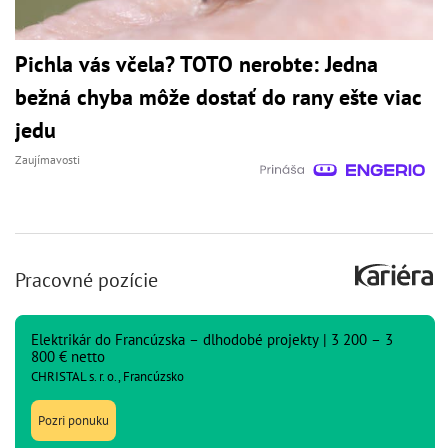
Pichla vás včela? TOTO nerobte: Jedna
bežná chyba môže dostať do rany ešte viac
jedu
Zaujímavosti
Pracovné pozície
Elektrikár do Francúzska – dlhodobé projekty | 3 200 – 3
800 € netto
CHRISTAL s. r. o., Francúzsko
Pozri ponuku