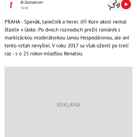
© Zoznam/ev
TASR
PRAHA - Spevák, tanečník a herec Jiří Korn akosi nemal
šťastie v láske. Po dvoch rozvodoch prežil románik s
markizáckou moderátorkou Janou Hospodárovou, ale ani
tento vzťah nevyšiel. V roku 2017 sa však oženil po tretí
raz - s o 25 rokov mladšou Renatou.