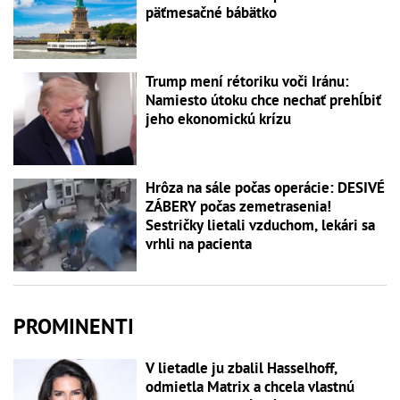
päťmesačné bábätko
Trump mení rétoriku voči Iránu:
Namiesto útoku chce nechať prehĺbiť
jeho ekonomickú krízu
Hrôza na sále počas operácie: DESIVÉ
ZÁBERY počas zemetrasenia!
Sestričky lietali vzduchom, lekári sa
vrhli na pacienta
PROMINENTI
V lietadle ju zbalil Hasselhoff,
odmietla Matrix a chcela vlastnú