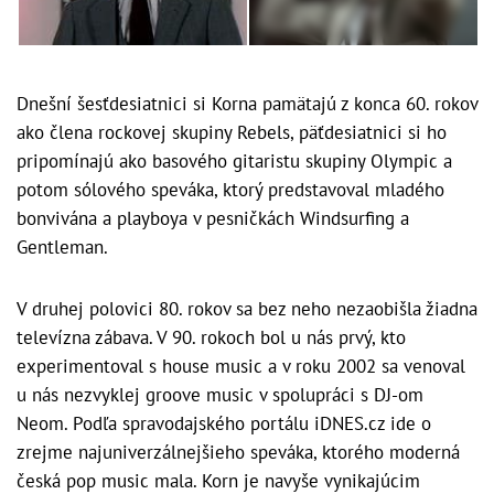
Dnešní šesťdesiatnici si Korna pamätajú z konca 60. rokov
ako člena rockovej skupiny Rebels, päťdesiatnici si ho
pripomínajú ako basového gitaristu skupiny Olympic a
potom sólového speváka, ktorý predstavoval mladého
bonvivána a playboya v pesničkách Windsurfing a
Gentleman.
V druhej polovici 80. rokov sa bez neho nezaobišla žiadna
televízna zábava. V 90. rokoch bol u nás prvý, kto
experimentoval s house music a v roku 2002 sa venoval
u nás nezvyklej groove music v spolupráci s DJ-om
Neom. Podľa spravodajského portálu iDNES.cz ide o
zrejme najuniverzálnejšieho speváka, ktorého moderná
česká pop music mala. Korn je navyše vynikajúcim