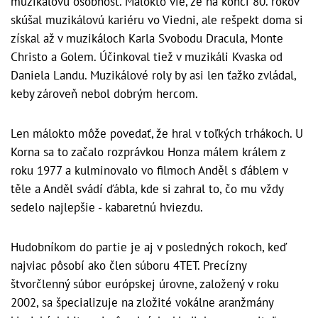
muzikálovú osobnosť. Málokto vie, že na konci 80. rokov
skúšal muzikálovú kariéru vo Viedni, ale rešpekt doma si
získal až v muzikáloch Karla Svobodu Dracula, Monte
Christo a Golem. Účinkoval tiež v muzikáli Kvaska od
Daniela Landu. Muzikálové roly by asi len ťažko zvládal,
keby zároveň nebol dobrým hercom.
Len málokto môže povedať, že hral v toľkých trhákoch. U
Korna sa to začalo rozprávkou Honza málem králem z
roku 1977 a kulminovalo vo filmoch Anděl s ďáblem v
těle a Anděl svádí ďábla, kde si zahral to, čo mu vždy
sedelo najlepšie - kabaretnú hviezdu.
Hudobníkom do partie je aj v posledných rokoch, keď
najviac pôsobí ako člen súboru 4TET. Precízny
štvorčlenný súbor európskej úrovne, založený v roku
2002, sa špecializuje na zložité vokálne aranžmány