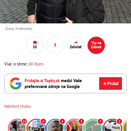
(Zdroj: Profimedia)
Tip na
35
Zdieľať
článok
Viac o téme:
Jiří Korn
Pridajte si Topky.sk
medzi Vaše
Pridať
preferované zdroje na Google
Nahlásiť chybu
16
4
4
3
7
2