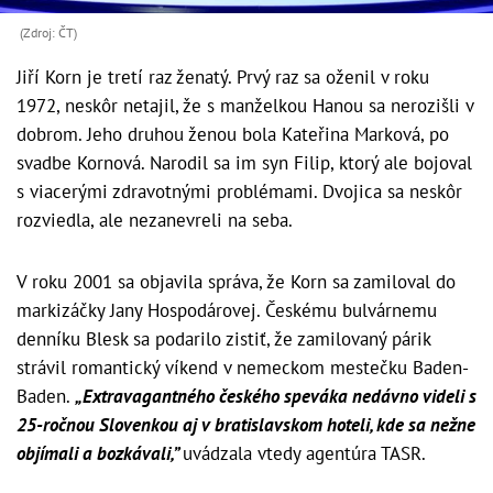
(Zdroj: ČT)
Jiří Korn je tretí raz ženatý. Prvý raz sa oženil v roku
1972, neskôr netajil, že s manželkou Hanou sa nerozišli v
dobrom. Jeho druhou ženou bola Kateřina Marková, po
svadbe Kornová. Narodil sa im syn Filip, ktorý ale bojoval
s viacerými zdravotnými problémami. Dvojica sa neskôr
rozviedla, ale nezanevreli na seba.
V roku 2001 sa objavila správa, že Korn sa zamiloval do
markizáčky Jany Hospodárovej. Českému bulvárnemu
denníku Blesk sa podarilo zistiť, že zamilovaný párik
strávil romantický víkend v nemeckom mestečku Baden-
Baden.
„Extravagantného českého speváka nedávno videli s
25-ročnou Slovenkou aj v bratislavskom hoteli, kde sa nežne
objímali a bozkávali,”
uvádzala vtedy agentúra TASR.