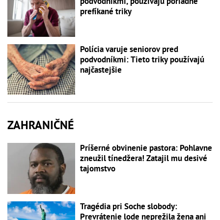
podvodníkmi, používajú poriadne
prefíkané triky
Polícia varuje seniorov pred
podvodníkmi: Tieto triky používajú
najčastejšie
ZAHRANIČNÉ
Príšerné obvinenie pastora: Pohlavne
zneužil tínedžera! Zatajil mu desivé
tajomstvo
Tragédia pri Soche slobody:
Prevrátenie lode neprežila žena ani