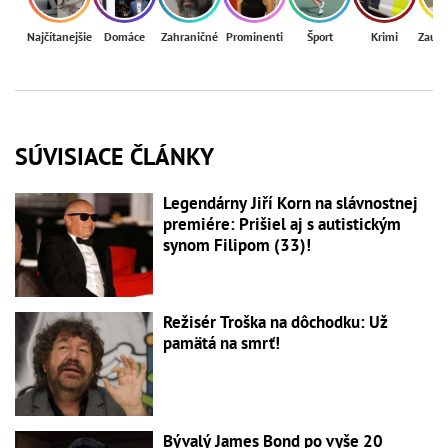
Najčítanejšie
Domáce
Zahraničné
Prominenti
Šport
Krimi
Zaují
SÚVISIACE ČLÁNKY
Legendárny Jiří Korn na slávnostnej
premiére: Prišiel aj s autistickým
synom Filipom (33)!
Režisér Troška na dôchodku: Už
pamätá na smrť!
Bývalý James Bond po vyše 20