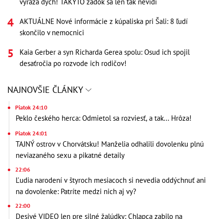
vyráža dych! TAKÝTO zadok sa len tak nevidí
AKTUÁLNE Nové informácie z kúpaliska pri Šali: 8 ľudí
skončilo v nemocnici
Kaia Gerber a syn Richarda Gerea spolu: Osud ich spojil
desaťročia po rozvode ich rodičov!
NAJNOVŠIE ČLÁNKY
Piatok 24:10
Peklo českého herca: Odmietol sa rozviesť, a tak... Hrôza!
Piatok 24:01
TAJNÝ ostrov v Chorvátsku! Manželia odhalili dovolenku plnú
neviazaného sexu a pikatné detaily
22:06
Ľudia narodení v štyroch mesiacoch si nevedia oddýchnuť ani
na dovolenke: Patríte medzi nich aj vy?
22:00
Desivé VIDEO len pre silné žalúdky: Chlapca zabilo na