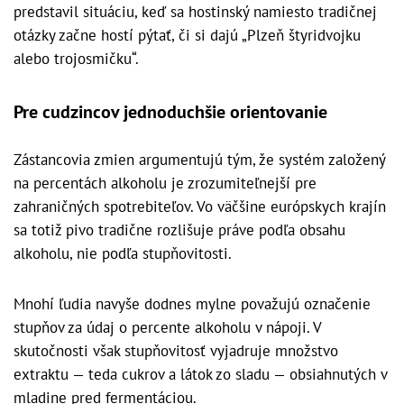
predstavil situáciu, keď sa hostinský namiesto tradičnej
otázky začne hostí pýtať, či si dajú „Plzeň štyridvojku
alebo trojosmičku“.
Pre cudzincov jednoduchšie orientovanie
Zástancovia zmien argumentujú tým, že systém založený
na percentách alkoholu je zrozumiteľnejší pre
zahraničných spotrebiteľov. Vo väčšine európskych krajín
sa totiž pivo tradične rozlišuje práve podľa obsahu
alkoholu, nie podľa stupňovitosti.
Mnohí ľudia navyše dodnes mylne považujú označenie
stupňov za údaj o percente alkoholu v nápoji. V
skutočnosti však stupňovitosť vyjadruje množstvo
extraktu — teda cukrov a látok zo sladu — obsiahnutých v
mladine pred fermentáciou.