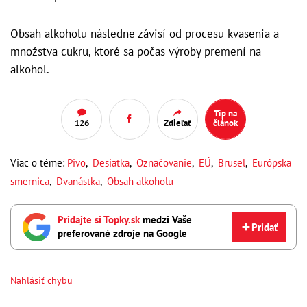
Obsah alkoholu následne závisí od procesu kvasenia a
množstva cukru, ktoré sa počas výroby premení na
alkohol.
Tip na
126
Zdieľať
článok
Viac o téme:
Pivo
,
Desiatka
,
Označovanie
,
EÚ
,
Brusel
,
Európska
smernica
,
Dvanástka
,
Obsah alkoholu
Pridajte si Topky.sk
medzi Vaše
Pridať
preferované zdroje na Google
Nahlásiť chybu