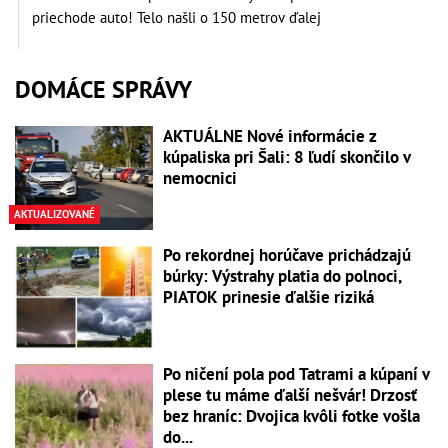
priechode auto! Telo našli o 150 metrov ďalej
DOMÁCE SPRÁVY
AKTUÁLNE Nové informácie z
kúpaliska pri Šali: 8 ľudí skončilo v
nemocnici
AKTUALIZOVANÉ
Po rekordnej horúčave prichádzajú
búrky: Výstrahy platia do polnoci,
PIATOK prinesie ďalšie riziká
Po ničení pola pod Tatrami a kúpaní v
plese tu máme ďalší nešvár! Drzosť
bez hraníc: Dvojica kvôli fotke vošla
do...