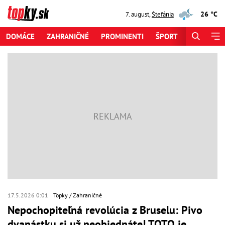
26 °C
7. august
,
Štefánia
DOMÁCE
ZAHRANIČNÉ
PROMINENTI
ŠPORT
ZAUJÍMAV
17.5.2026 0:01
Topky
Zahraničné
Nepochopiteľná revolúcia z Bruselu: Pivo
dvanástku si už neobjednáte! TOTO je