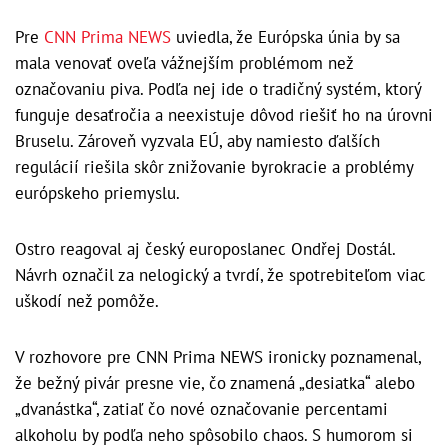
Pre
CNN Prima NEWS
uviedla, že Európska únia by sa
mala venovať oveľa vážnejším problémom než
označovaniu piva. Podľa nej ide o tradičný systém, ktorý
funguje desaťročia a neexistuje dôvod riešiť ho na úrovni
Bruselu. Zároveň vyzvala EÚ, aby namiesto ďalších
regulácií riešila skôr znižovanie byrokracie a problémy
európskeho priemyslu.
Ostro reagoval aj český europoslanec Ondřej Dostál.
Návrh označil za nelogický a tvrdí, že spotrebiteľom viac
uškodí než pomôže.
V rozhovore pre CNN Prima NEWS ironicky poznamenal,
že bežný pivár presne vie, čo znamená „desiatka“ alebo
„dvanástka“, zatiaľ čo nové označovanie percentami
alkoholu by podľa neho spôsobilo chaos. S humorom si