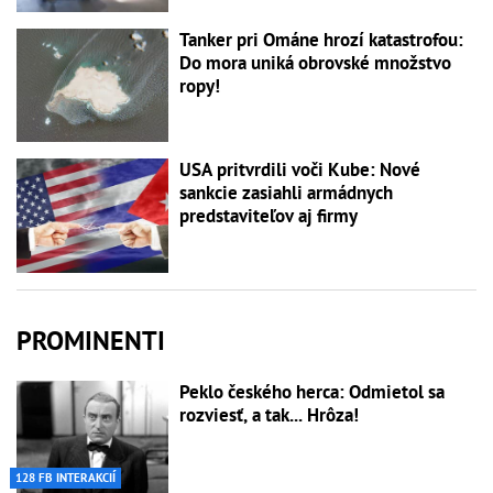
Tanker pri Ománe hrozí katastrofou:
Do mora uniká obrovské množstvo
ropy!
USA pritvrdili voči Kube: Nové
sankcie zasiahli armádnych
predstaviteľov aj firmy
PROMINENTI
Peklo českého herca: Odmietol sa
rozviesť, a tak... Hrôza!
128 FB INTERAKCIÍ