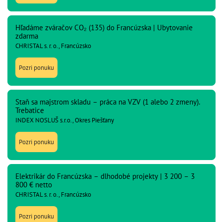
Hľadáme zváračov CO₂ (135) do Francúzska | Ubytovanie
zdarma
CHRISTAL s. r. o., Francúzsko
Pozri ponuku
Staň sa majstrom skladu – práca na VZV (1 alebo 2 zmeny).
Trebatice
INDEX NOSLUŠ s.r.o., Okres Piešťany
Pozri ponuku
Elektrikár do Francúzska – dlhodobé projekty | 3 200 – 3
800 € netto
CHRISTAL s. r. o., Francúzsko
Pozri ponuku