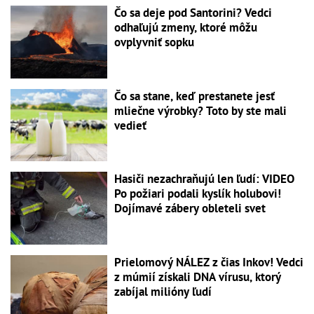
Čo sa deje pod Santorini? Vedci
odhaľujú zmeny, ktoré môžu
ovplyvniť sopku
Čo sa stane, keď prestanete jesť
mliečne výrobky? Toto by ste mali
vedieť
Hasiči nezachraňujú len ľudí: VIDEO
Po požiari podali kyslík holubovi!
Dojímavé zábery obleteli svet
Prielomový NÁLEZ z čias Inkov! Vedci
z múmií získali DNA vírusu, ktorý
zabíjal milióny ľudí