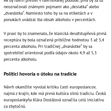
Ak by návrh prešiel v navrhovanej podobe, pivá by sa už
neoznačovali známymi pojmami ako „desiatka“ alebo
„dvanástka“. Namiesto toho by sa na etiketách a v
ponukách uvádzal iba obsah alkoholu v percentách.
V praxi by to znamenalo, že klasická desaťstupňová pivná
receptúra by bola označená približne hodnotou 3 až 3,4
percenta alkoholu. Pri tradičnej „dvanástke“ by sa
spotrebiteľ orientoval podľa údajov okolo 4,9 až 5,3
percenta alkoholu.
Politici hovoria o útoku na tradície
Návrh okamžite vyvolal kritiku časti europoslancov,
najmä z krajín, kde má pivná kultúra silnú tradíciu. Česká
europoslankyňa Klára Dostálová označila celú iniciatívu
za zbytočnú.