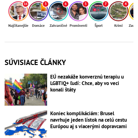
16
3
6
5
7
4
Najčítanejšie
Domáce
Zahraničné
Prominenti
Šport
Krimi
Zaují
SÚVISIACE ČLÁNKY
EÚ nezakáže konverznú terapiu u
LGBTIQ+ ľudí: Chce, aby vo veci
konali štáty
Koniec komplikáciám: Brusel
navrhuje jeden lístok na celú cestu
Európou aj s viacerými dopravcami