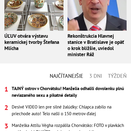
ÚĽUV otvára výstavu
Rekonštrukcia Hlavnej
keramickej tvorby Štefana
stanice v Bratislave je opäť
Mlícha
o krok bližšie, uviedol
minister Ráž
NAJČÍTANEJŠIE
3 DNI
TÝŽDEŇ
TAJNÝ ostrov v Chorvátsku! Manželia odhalili dovolenku plnú
neviazaného sexu a pikatné detaily
Desivé VIDEO len pre silné žalúdky: Chlapca zabilo na
priechode auto! Telo našli o 150 metrov ďalej
Manželka Attilu Végha rozpálila Chorvátsko: FOTO v plavkách