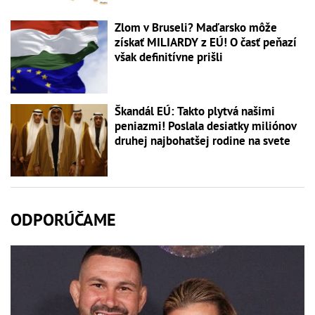
Zlom v Bruseli? Maďarsko môže
získať MILIARDY z EÚ! O časť peňazí
však definitívne prišli
Škandál EÚ: Takto plytvá našimi
peniazmi! Poslala desiatky miliónov
druhej najbohatšej rodine na svete
ODPORÚČAME