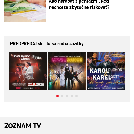
Ako narábať s peniazmi, keď
nechcete zbytočne riskovať?
PREDPREDAJ
.sk - Tu sa rodia zážitky
ZOZNAM TV