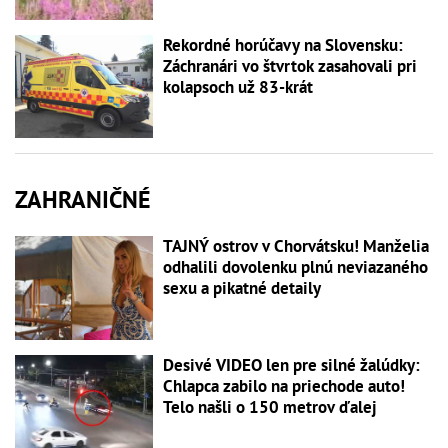
Rekordné horúčavy na Slovensku:
Záchranári vo štvrtok zasahovali pri
kolapsoch už 83-krát
ZAHRANIČNÉ
TAJNÝ ostrov v Chorvátsku! Manželia
odhalili dovolenku plnú neviazaného
sexu a pikatné detaily
Desivé VIDEO len pre silné žalúdky:
Chlapca zabilo na priechode auto!
Telo našli o 150 metrov ďalej