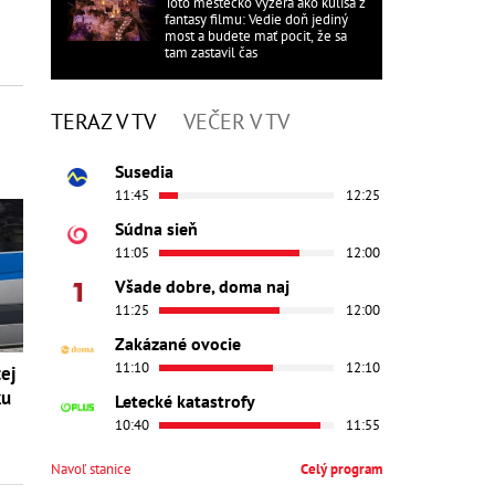
Toto mestečko vyzerá ako kulisa z
fantasy filmu: Vedie doň jediný
most a budete mať pocit, že sa
tam zastavil čas
TERAZ V TV
VEČER V TV
Susedia
11:45
12:25
Súdna sieň
11:05
12:00
Všade dobre, doma naj
11:25
12:00
Zakázané ovocie
11:10
12:10
tej
ku
Letecké katastrofy
10:40
11:55
Navoľ stanice
Celý program