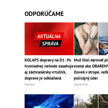
ODPORÚČAME
KOLAPS dopravy na D1: Po
Muž išiel darovať p
hromadnej nehode zasahuje
zostal ako OBAREN
aj záchranársky vrtuľník,
človek v strope, veľ
doprava je odklaňaná
policajný úder
Domáce
Zahraničné