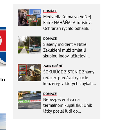
DOMÁCE
Medvedia šelma vo Veľkej
Fatre NAHÁŇALA turistov:
Ochranári rýchlo odhalili
dôvod, prišlo POKARHANIE!
DOMÁCE
Šialený incident v Nitre:
Zakuklení muži zmlátili
skupinu Indov, učiteľovi
museli po kopancoch zošívať
ZAHRANIČNÉ
tvár!
ŠOKUJÚCE ZISTENIE Známy
reťazec predával rybacie
tri
konzervy, v ktorých chýbali
RYBY! Môžete ich mať doma
DOMÁCE
aj vy
Nebezpečenstvo na
termálnom kúpalisku: Únik
látky poslal ľudí do
NEMOCNICE! Polícia spúšťa
vyšetrovanie