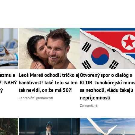
lazmu a
Leoš Mareš odhodil tričko aj
Otvorený spor o dialóg s
Ý: NAHÝ
hanblivosť! Také telo sa len
KĽDR: Juhokórejskí minis
ký
tak nevidí, on že má 50?!
sa nezhodli, vládu čakajú
nepríjemnosti
Zahraniční prominenti
Zahraničné