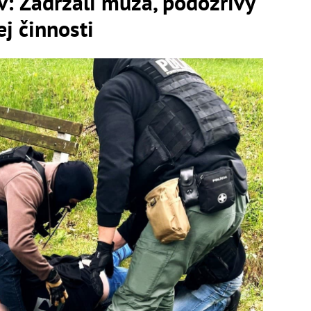
v: Zadržali muža, podozrivý
ej činnosti