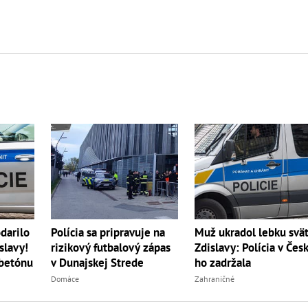
Polícia sa pripravuje na
odarilo
Muž ukradol lebku svä
rizikový futbalový zápas
slavy!
Zdislavy: Polícia v Čes
v Dunajskej Strede
 betónu
ho zadržala
Domáce
Zahraničné