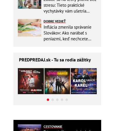
stresu: Tieto praktické
vychytávky vám ušetria
miesto v batohu!
DOBRE VEDIEŤ
Inflácia zmenila správanie
Slovákov: Ako narábať s
peniazmi, keď nechcete
zbytočne riskovať?
PREDPREDAJ
.sk - Tu sa rodia zážitky
CESTOVANIE