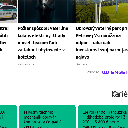
itre:
Požiar spôsobil v Berlíne
Obrovský veterný park pri
tili
kolaps elektriny: Úrady
Petrovej Vsi naráža na
ľovi
museli tisícom ľudí
odpor: Ľudia dali
h
zatiahnuť ubytovanie v
investorovi svoj názor ja
hoteloch
najavo
Zahraničné
Domáce
CO₂
servisný technik
Elektrikár do Francúzska
 |
mechanik opravár
– dlhodobé projekty | 3
kompresory čerpadlá
200 – 3 800 € netto
strojné zariadenia
cúzsko
ALTEN, spol. s r.o.,
CHRISTAL s. r. o., Francúzsko