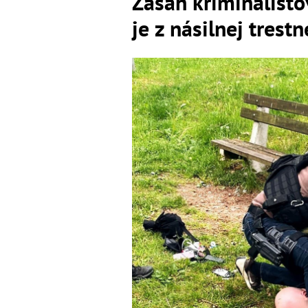
Zásah kriminalisto
je z násilnej trestn