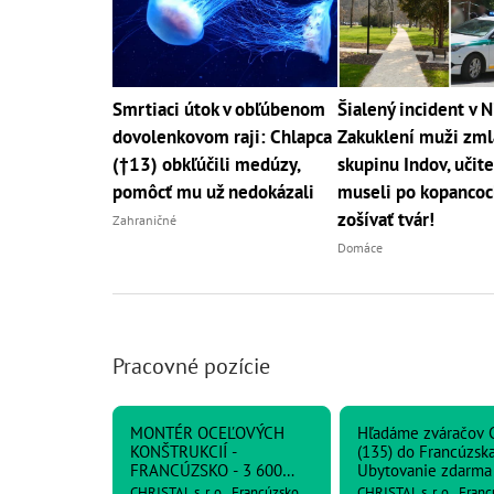
Smrtiaci útok v obľúbenom
Šialený incident v N
dovolenkovom raji: Chlapca
Zakuklení muži zmlá
(†13) obkľúčili medúzy,
skupinu Indov, učite
pomôcť mu už nedokázali
museli po kopancoc
zošívať tvár!
Zahraničné
Domáce
Pracovné pozície
MONTÉR OCEĽOVÝCH
Hľadáme zváračov 
KONŠTRUKCIÍ -
(135) do Francúzska
FRANCÚZSKO - 3 600
Ubytovanie zdarma
netto
CHRISTAL s. r. o., Francúzsko
CHRISTAL s. r. o., Fran