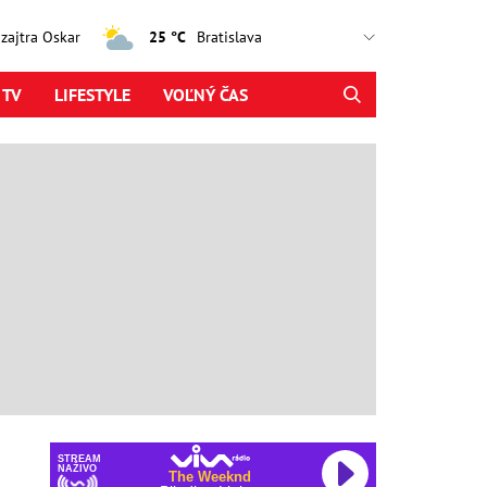
, zajtra Oskar
25 °C
 TV
LIFESTYLE
VOĽNÝ ČAS
STREAM
NAŽIVO
The Weeknd