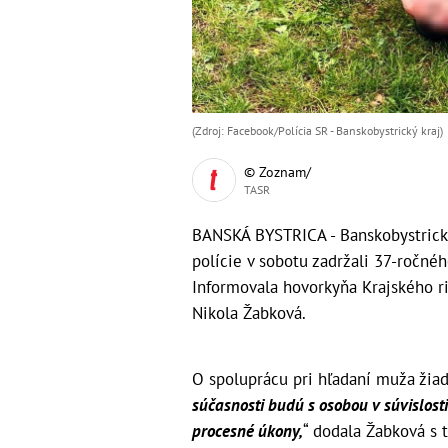
(Zdroj: Facebook/Polícia SR - Banskobystrický kraj )
© Zoznam/
TASR
BANSKÁ BYSTRICA - Banskobystrickí 
polície v sobotu zadržali 37-ročnéh
Informovala hovorkyňa Krajského ri
Nikola Žabková.
O spoluprácu pri hľadaní muža žiada
súčasnosti budú s osobou v súvislost
procesné úkony,
“ dodala Žabková s t