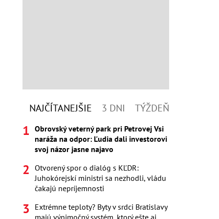
NAJČÍTANEJŠIE
3 DNI
TÝŽDEŇ
Obrovský veterný park pri Petrovej Vsi
naráža na odpor: Ľudia dali investorovi
svoj názor jasne najavo
Otvorený spor o dialóg s KĽDR:
Juhokórejskí ministri sa nezhodli, vládu
čakajú nepríjemnosti
Extrémne teploty? Byty v srdci Bratislavy
majú výnimočný systém, ktorý ešte aj