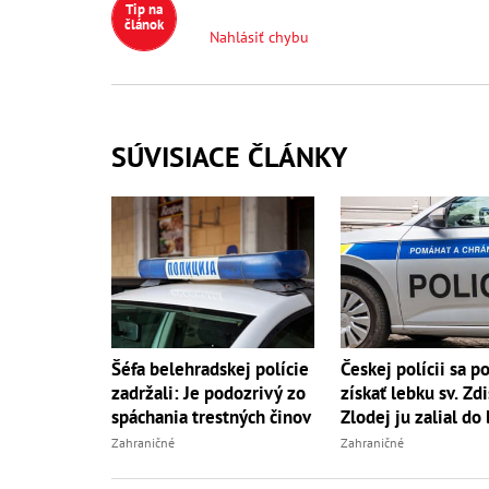
Tip na
článok
Nahlásiť chybu
SÚVISIACE ČLÁNKY
Šéfa belehradskej polície
Českej polícii sa p
zadržali: Je podozrivý zo
získať lebku sv. Zdi
spáchania trestných činov
Zlodej ju zalial do
Zahraničné
Zahraničné