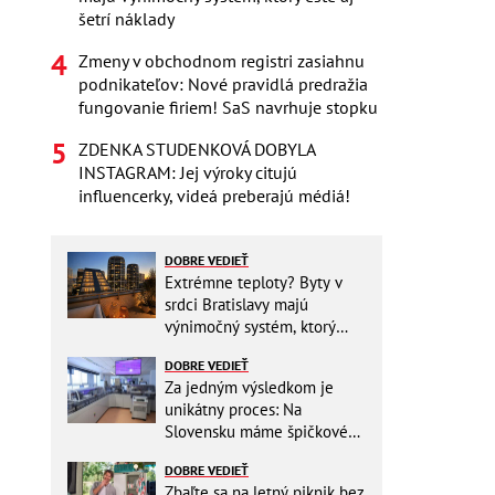
šetrí náklady
Zmeny v obchodnom registri zasiahnu
podnikateľov: Nové pravidlá predražia
fungovanie firiem! SaS navrhuje stopku
ZDENKA STUDENKOVÁ DOBYLA
INSTAGRAM: Jej výroky citujú
influencerky, videá preberajú médiá!
DOBRE VEDIEŤ
Extrémne teploty? Byty v
srdci Bratislavy majú
výnimočný systém, ktorý
ešte aj šetrí náklady
DOBRE VEDIEŤ
Za jedným výsledkom je
unikátny proces: Na
Slovensku máme špičkové
pracovisko
DOBRE VEDIEŤ
Zbaľte sa na letný piknik bez