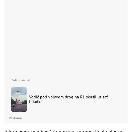
Vodič pod vplyvom drog na R1 skúsil utiecť
hliadke
Reklama
Informamos que hoy 17 de mayo, se reportó el colapso