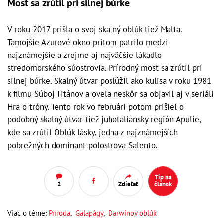
Most sa zrútil pri silnej búrke
V roku 2017 prišla o svoj skalný oblúk tiež Malta.
Tamojšie Azurové okno pritom patrilo medzi
najznámejšie a zrejme aj najväčšie lákadlo
stredomorského súostrovia. Prírodný most sa zrútil pri
silnej búrke. Skalný útvar poslúžil ako kulisa v roku 1981
k filmu Súboj Titánov a oveľa neskôr sa objavil aj v seriáli
Hra o tróny. Tento rok vo februári potom prišiel o
podobný skalný útvar tiež juhotaliansky región Apulie,
kde sa zrútil Oblúk lásky, jedna z najznámejších
pobrežných dominant polostrova Salento.
Tip na
2
Zdieľať
článok
Viac o téme:
Príroda
,
Galapágy
,
Darwinov oblúk