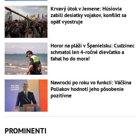
Krvavý útok v Jemene: Húsíovia
zabili desiatky vojakov, konflikt sa
opäť vyostruje
Horor na pláži v Španielsku: Cudzinec
schmatol len 4-ročné dievčatko a
ťahal ho do mora!
Nawrocki po roku vo funkcii: Väčšina
Poliakov hodnotí jeho pôsobenie
pozitívne
PROMINENTI