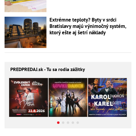
Extrémne teploty? Byty v srdci
Bratislavy majú výnimočný systém,
ktorý ešte aj šetrí náklady
PREDPREDAJ
.sk - Tu sa rodia zážitky