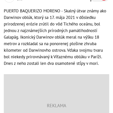
PUERTO BAQUERIZO MORENO - Skalný útvar známy ako
Darwinov oblúk, ktorý sa 17. mája 2021 v dôsledku
prirodzenej erózie zrútil do vôd Tichého oceánu, bol
jednou z najznámejších prírodných pamätihodností
Galapág. Ikonický Darwinov oblúk meral na výšku 18
metrov a rozkladal sa na ponorenej plošine zhruba
kilometer od Darwinovho ostrova. Vďaka svojmu tvaru
bol niekedy prirovnávaný k Víťaznému oblúku v Paríži.
Dnes z neho zostali len dva osamotené stĺpy v mori.