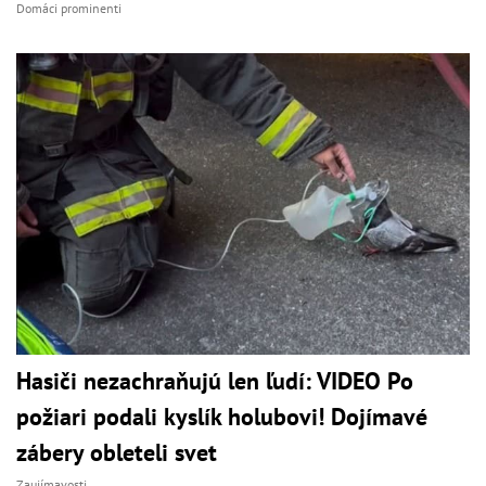
Domáci prominenti
Hasiči nezachraňujú len ľudí: VIDEO Po
požiari podali kyslík holubovi! Dojímavé
zábery obleteli svet
Zaujímavosti