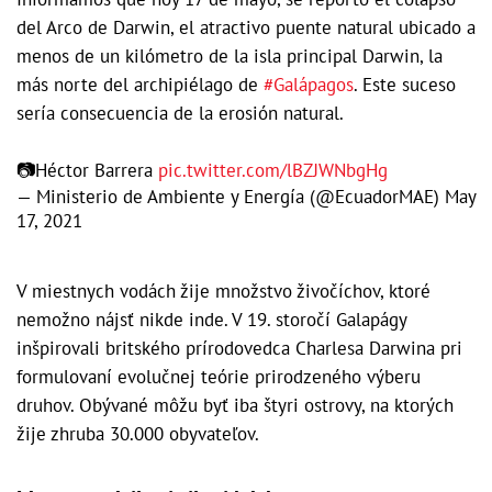
del Arco de Darwin, el atractivo puente natural ubicado a
menos de un kilómetro de la isla principal Darwin, la
más norte del archipiélago de
#Galápagos
. Este suceso
sería consecuencia de la erosión natural.
📷Héctor Barrera
pic.twitter.com/lBZJWNbgHg
— Ministerio de Ambiente y Energía (@EcuadorMAE)
May
17, 2021
V miestnych vodách žije množstvo živočíchov, ktoré
nemožno nájsť nikde inde. V 19. storočí Galapágy
inšpirovali britského prírodovedca Charlesa Darwina pri
formulovaní evolučnej teórie prirodzeného výberu
druhov. Obývané môžu byť iba štyri ostrovy, na ktorých
žije zhruba 30.000 obyvateľov.