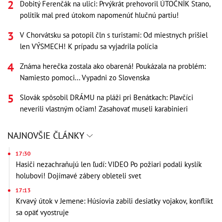
Dobitý Ferenčák na ulici: Prvýkrát prehovoril ÚTOČNÍK Stano,
politik mal pred útokom napomenúť hlučnú partiu!
V Chorvátsku sa potopil čln s turistami: Od miestnych prišiel
len VÝSMECH! K prípadu sa vyjadrila polícia
Známa herečka zostala ako obarená! Poukázala na problém:
Namiesto pomoci... Vypadni zo Slovenska
Slovák spôsobil DRÁMU na pláži pri Benátkach: Plavčíci
neverili vlastným očiam! Zasahovať museli karabinieri
NAJNOVŠIE ČLÁNKY
17:30
Hasiči nezachraňujú len ľudí: VIDEO Po požiari podali kyslík
holubovi! Dojímavé zábery obleteli svet
17:13
Krvavý útok v Jemene: Húsíovia zabili desiatky vojakov, konflikt
sa opäť vyostruje