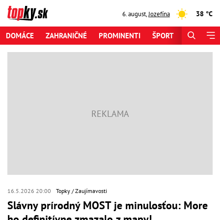
38 °C
6. august
,
Jozefína
DOMÁCE
ZAHRANIČNÉ
PROMINENTI
ŠPORT
ZAUJÍMAV
16.5.2026 20:00
Topky
Zaujímavosti
Slávny prírodný MOST je minulosťou: More
ho definitívne zmazalo z mapy!