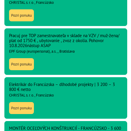
CHRISTAL s. r. o., Francúzsko
Pozri ponuku
Pracuj pre TOP zamestnavateľa v sklade na VZV / muž-žena/
plat od 1750 € , ubytovanie , zvoz z okolia. Pohovor
10.8.2026nástup ASAP
EPF Group (europersonal), a.s.,, Bratislava
Pozri ponuku
Elektrikár do Francúzska – dlhodobé projekty | 3 200 – 3
800 € netto
CHRISTAL s. r. o., Francúzsko
Pozri ponuku
MONTÉR OCEĽOVÝCH KONŠTRUKCIÍ - FRANCÚZSKO - 3 600