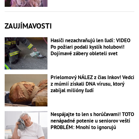
ZAUJÍMAVOSTI
Hasiči nezachraňujú len ľudí: VIDEO
Po požiari podali kyslík holubovi!
Dojímavé zábery obleteli svet
Prielomový NÁLEZ z čias Inkov! Vedci
z múmií získali DNA vírusu, ktorý
zabíjal milióny ľudí
Nespájajte to len s horúčavami! TOTO
nenápadné potenie u seniorov veští
PROBLÉM: Mnohí to ignorujú