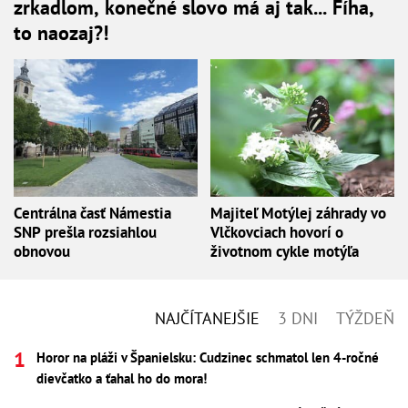
zrkadlom, konečné slovo má aj tak... Fíha,
to naozaj?!
Centrálna časť Námestia
Majiteľ Motýlej záhrady vo
SNP prešla rozsiahlou
Vlčkovciach hovorí o
obnovou
životnom cykle motýľa
NAJČÍTANEJŠIE
3 DNI
TÝŽDEŇ
Horor na pláži v Španielsku: Cudzinec schmatol len 4-ročné
dievčatko a ťahal ho do mora!