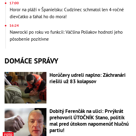
17:00
Horor na pláži v Španielsku: Cudzinec schmatol len 4-ročné
dievčatko a ťahal ho do mora!
16:24
Nawrocki po roku vo funkcii: Väčšina Poliakov hodnotí jeho
pôsobenie pozitívne
DOMÁCE SPRÁVY
Horúčavy udreli naplno: Záchranári
riešili už 83 kolapsov
Dobitý Ferenčák na ulici: Prvýkrát
prehovoril ÚTOČNÍK Stano, politik
mal pred útokom napomenúť hlučnú
partiu!
FOTO