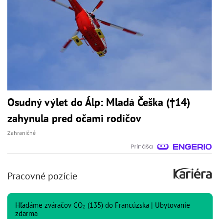
Osudný výlet do Álp: Mladá Češka (†14)
zahynula pred očami rodičov
Zahraničné
Pracovné pozície
Hľadáme zváračov CO₂ (135) do Francúzska | Ubytovanie
zdarma