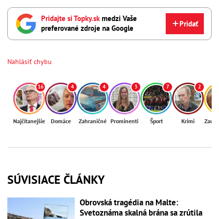
Pridajte si Topky.sk
medzi Vaše
Pridať
preferované zdroje na Google
Nahlásiť chybu
16
4
4
3
7
2
Najčítanejšie
Domáce
Zahraničné
Prominenti
Šport
Krimi
Zaují
SÚVISIACE ČLÁNKY
Obrovská tragédia na Malte:
Svetoznáma skalná brána sa zrútila