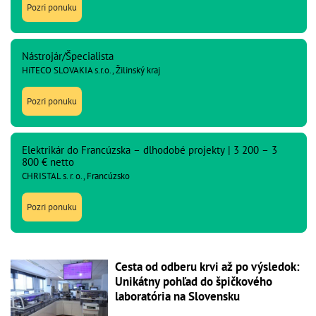
Pozri ponuku
Nástrojár/Špecialista
HiTECO SLOVAKIA s.r.o., Žilinský kraj
Pozri ponuku
Elektrikár do Francúzska – dlhodobé projekty | 3 200 – 3
800 € netto
CHRISTAL s. r. o., Francúzsko
Pozri ponuku
Cesta od odberu krvi až po výsledok:
Unikátny pohľad do špičkového
laboratória na Slovensku