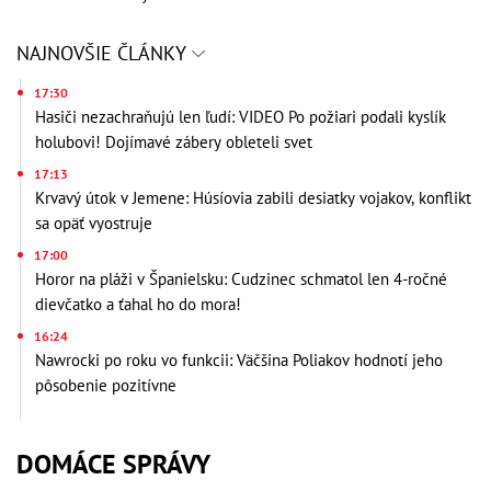
NAJNOVŠIE ČLÁNKY
17:30
Hasiči nezachraňujú len ľudí: VIDEO Po požiari podali kyslík
holubovi! Dojímavé zábery obleteli svet
17:13
Krvavý útok v Jemene: Húsíovia zabili desiatky vojakov, konflikt
sa opäť vyostruje
17:00
Horor na pláži v Španielsku: Cudzinec schmatol len 4-ročné
dievčatko a ťahal ho do mora!
16:24
Nawrocki po roku vo funkcii: Väčšina Poliakov hodnotí jeho
pôsobenie pozitívne
DOMÁCE SPRÁVY