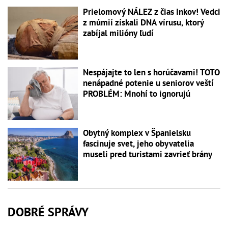
Prielomový NÁLEZ z čias Inkov! Vedci
z múmií získali DNA vírusu, ktorý
zabíjal milióny ľudí
Nespájajte to len s horúčavami! TOTO
nenápadné potenie u seniorov veští
PROBLÉM: Mnohí to ignorujú
Obytný komplex v Španielsku
fascinuje svet, jeho obyvatelia
museli pred turistami zavrieť brány
DOBRÉ SPRÁVY