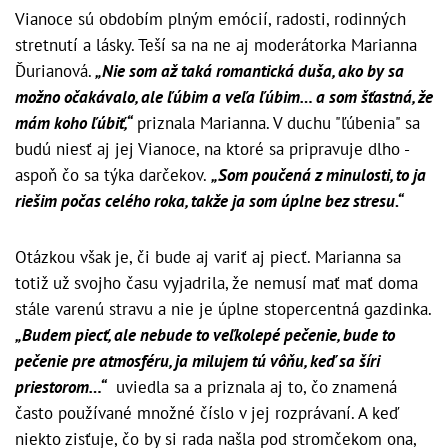
Vianoce sú obdobím plným emócií, radosti, rodinných
stretnutí a lásky. Teší sa na ne aj moderátorka Marianna
Ďurianová.
„Nie som až taká romantická duša, ako by sa
možno očakávalo, ale ľúbim a veľa ľúbim… a som šťastná, že
mám koho ľúbiť,“
priznala Marianna. V duchu "ľúbenia" sa
budú niesť aj jej Vianoce, na ktoré sa pripravuje dlho -
aspoň čo sa týka darčekov.
„Som poučená z minulosti, to ja
riešim počas celého roka, takže ja som úplne bez stresu.“
Otázkou však je, či bude aj variť aj piecť. Marianna sa
totiž už svojho času vyjadrila, že nemusí mať mať doma
stále varenú stravu a nie je úplne stopercentná gazdinka.
„Budem piecť, ale nebude to veľkolepé pečenie, bude to
pečenie pre atmosféru, ja milujem tú vôňu, keď sa šíri
priestorom…“
uviedla sa a priznala aj to, čo znamená
často používané množné číslo v jej rozprávaní. A keď
niekto zisťuje, čo by si rada našla pod stromčekom ona,