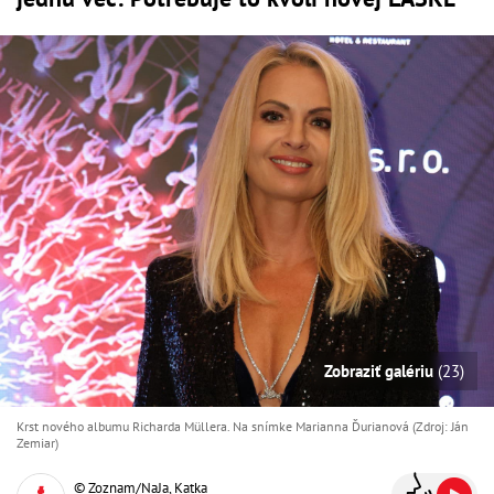
Zobraziť galériu
(23)
Krst nového albumu Richarda Müllera. Na snímke Marianna Ďurianová (Zdroj: Ján
Zemiar)
© Zoznam/NaJa, Katka