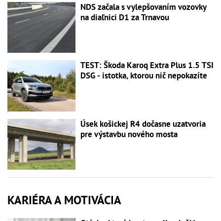
NDS začala s vylepšovaním vozovky
na diaľnici D1 za Trnavou
TEST: Škoda Karoq Extra Plus 1.5 TSI
DSG - istotka, ktorou nič nepokazíte
Úsek košickej R4 dočasne uzatvoria
pre výstavbu nového mosta
KARIÉRA A MOTIVÁCIA