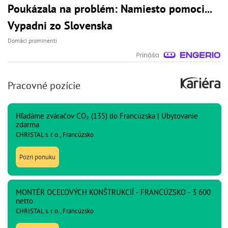
Poukázala na problém: Namiesto pomoci...
Vypadni zo Slovenska
Domáci prominenti
Pracovné pozície
Hľadáme zváračov CO₂ (135) do Francúzska | Ubytovanie
zdarma
CHRISTAL s. r. o., Francúzsko
Pozri ponuku
MONTÉR OCEĽOVÝCH KONŠTRUKCIÍ - FRANCÚZSKO - 3 600
netto
CHRISTAL s. r. o., Francúzsko