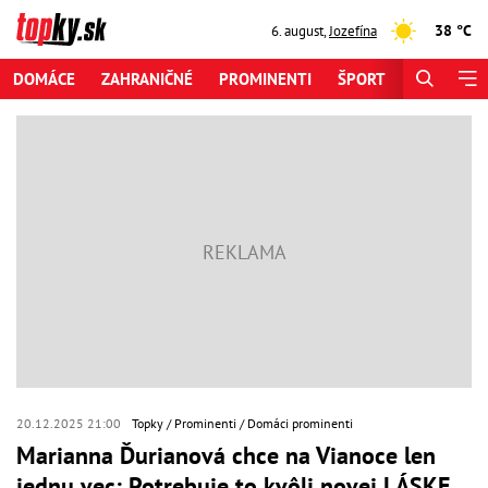
38 °C
6. august
,
Jozefína
DOMÁCE
ZAHRANIČNÉ
PROMINENTI
ŠPORT
ZAUJÍMAV
20.12.2025 21:00
Topky
Prominenti
Domáci prominenti
Marianna Ďurianová chce na Vianoce len
jednu vec: Potrebuje to kvôli novej LÁSKE