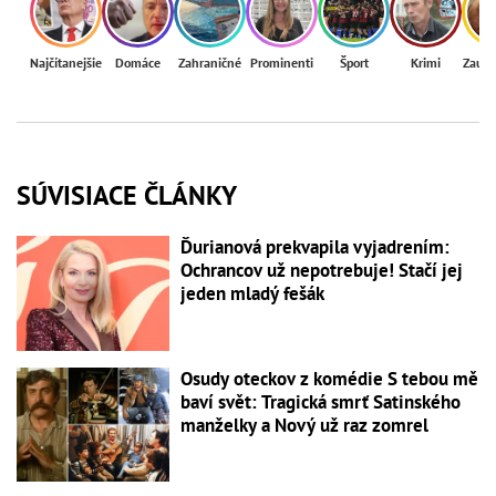
Najčítanejšie
Domáce
Zahraničné
Prominenti
Šport
Krimi
Zaují
SÚVISIACE ČLÁNKY
Ďurianová prekvapila vyjadrením:
Ochrancov už nepotrebuje! Stačí jej
jeden mladý fešák
Osudy oteckov z komédie S tebou mě
baví svět: Tragická smrť Satinského
manželky a Nový už raz zomrel