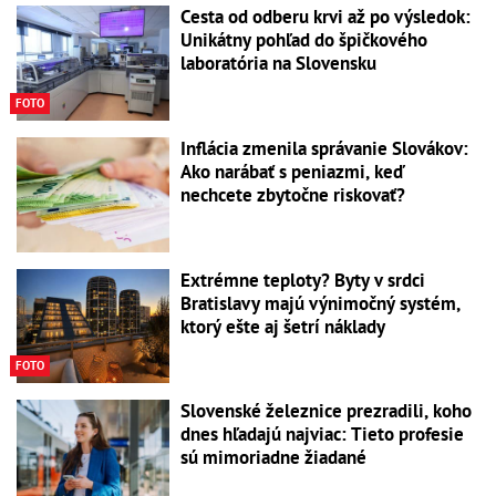
Cesta od odberu krvi až po výsledok:
Unikátny pohľad do špičkového
laboratória na Slovensku
FOTO
Inflácia zmenila správanie Slovákov:
Ako narábať s peniazmi, keď
nechcete zbytočne riskovať?
Extrémne teploty? Byty v srdci
Bratislavy majú výnimočný systém,
ktorý ešte aj šetrí náklady
FOTO
Slovenské železnice prezradili, koho
dnes hľadajú najviac: Tieto profesie
sú mimoriadne žiadané