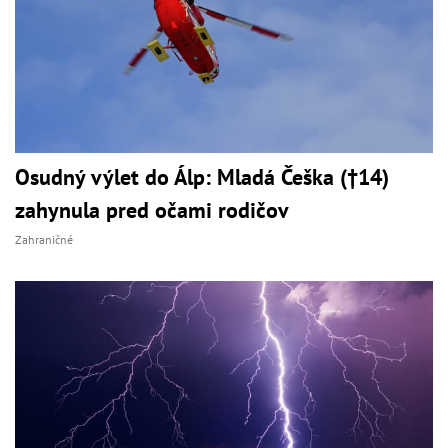
Osudný výlet do Álp: Mladá Češka (†14)
zahynula pred očami rodičov
Zahraničné