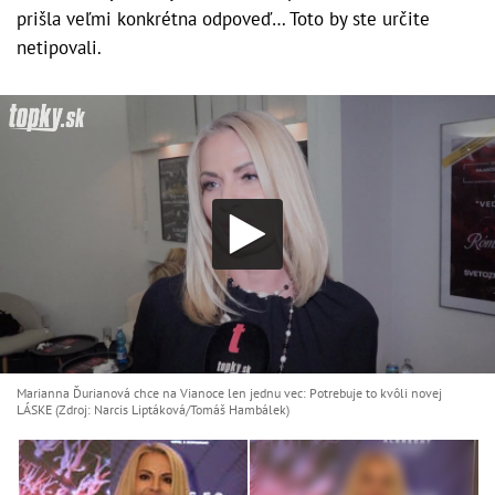
prišla veľmi konkrétna odpoveď… Toto by ste určite
netipovali.
Marianna Ďurianová chce na Vianoce len jednu vec: Potrebuje to kvôli novej
LÁSKE (Zdroj: Narcis Liptáková/Tomáš Hambálek)