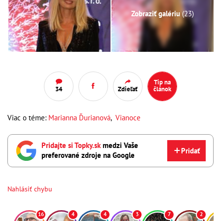
Zobraziť galériu
(23)
Tip na
34
Zdieľať
článok
Viac o téme:
Marianna Ďurianová
,
Vianoce
Pridajte si Topky.sk
medzi Vaše
Pridať
preferované zdroje na Google
Nahlásiť chybu
16
4
4
3
7
2