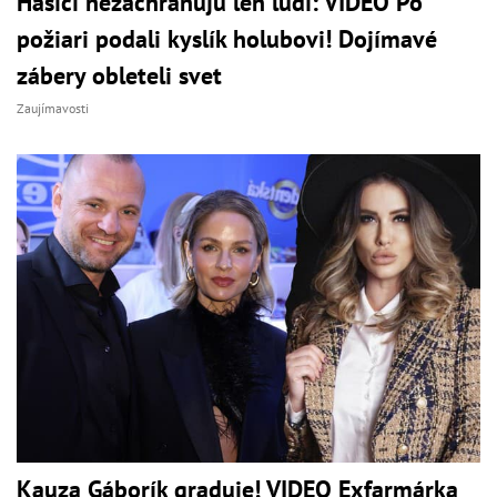
Hasiči nezachraňujú len ľudí: VIDEO Po
požiari podali kyslík holubovi! Dojímavé
zábery obleteli svet
Zaujímavosti
Kauza Gáborík graduje! VIDEO Exfarmárka