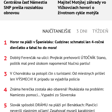
Centrálna časť Námestia
Majiteľ Motýlej záhrady vo
SNP prešla rozsiahlou
Vlčkovciach hovorí o
obnovou
životnom cykle motýľa
NAJČÍTANEJŠIE
3 DNI
TÝŽDEŇ
Horor na pláži v Španielsku: Cudzinec schmatol len 4-ročné
dievčatko a ťahal ho do mora!
Dobitý Ferenčák na ulici: Prvýkrát prehovoril ÚTOČNÍK Stano,
politik mal pred útokom napomenúť hlučnú partiu!
V Chorvátsku sa potopil čln s turistami: Od miestnych prišiel
len VÝSMECH! K prípadu sa vyjadrila polícia
Známa herečka zostala ako obarená! Poukázala na problém:
Namiesto pomoci... Vypadni zo Slovenska
Slovák spôsobil DRÁMU na pláži pri Benátkach: Plavčíci
neverili vlastným očiam! Zasahovať museli karabinieri