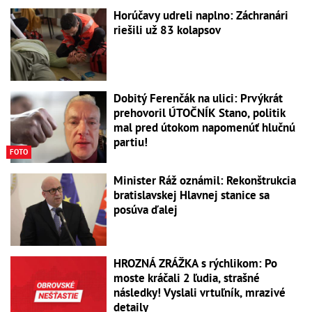
Horúčavy udreli naplno: Záchranári
riešili už 83 kolapsov
Dobitý Ferenčák na ulici: Prvýkrát
prehovoril ÚTOČNÍK Stano, politik
mal pred útokom napomenúť hlučnú
partiu!
FOTO
Minister Ráž oznámil: Rekonštrukcia
bratislavskej Hlavnej stanice sa
posúva ďalej
HROZNÁ ZRÁŽKA s rýchlikom: Po
moste kráčali 2 ľudia, strašné
následky! Vyslali vrtuľník, mrazivé
detaily