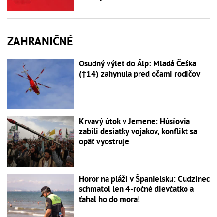
ZAHRANIČNÉ
Osudný výlet do Álp: Mladá Češka
(†14) zahynula pred očami rodičov
Krvavý útok v Jemene: Húsíovia
zabili desiatky vojakov, konflikt sa
opäť vyostruje
Horor na pláži v Španielsku: Cudzinec
schmatol len 4-ročné dievčatko a
ťahal ho do mora!