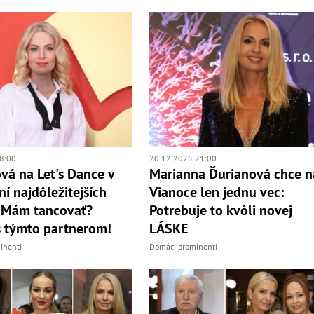
8:00
20.12.2025 21:00
vá na Let's Dance v
Marianna Ďurianová chce n
ní najdôležitejších
Vianoce len jednu vec:
 Mám tancovať?
Potrebuje to kvôli novej
s týmto partnerom!
LÁSKE
inenti
Domáci prominenti