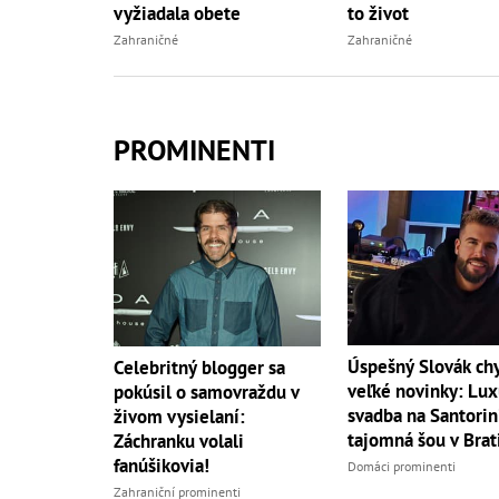
vyžiadala obete
to život
Zahraničné
Zahraničné
PROMINENTI
Úspešný Slovák ch
Celebritný blogger sa
veľké novinky: Lu
pokúsil o samovraždu v
svadba na Santorini
živom vysielaní:
tajomná šou v Brat
Záchranku volali
fanúšikovia!
Domáci prominenti
Zahraniční prominenti