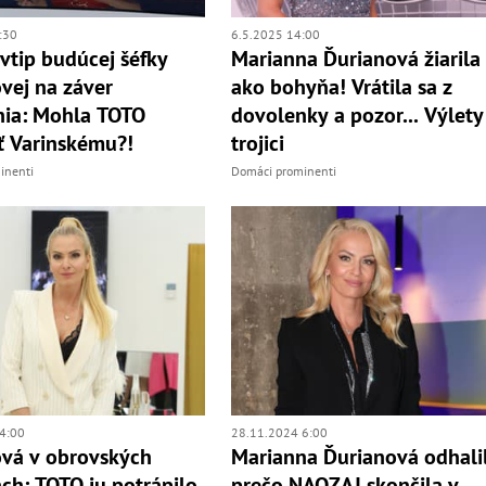
:30
6.5.2025 14:00
tip budúcej šéfky
Marianna Ďurianová žiarila
vej na záver
ako bohyňa! Vrátila sa z
nia: Mohla TOTO
dovolenky a pozor... Výlety
 Varinskému?!
trojici
inenti
Domáci prominenti
4:00
28.11.2024 6:00
vá v obrovských
Marianna Ďurianová odhali
ach: TOTO ju potrápilo
prečo NAOZAJ skončila v