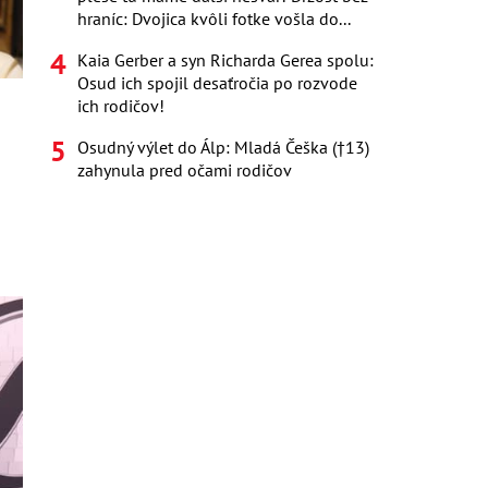
hraníc: Dvojica kvôli fotke vošla do...
Kaia Gerber a syn Richarda Gerea spolu:
Osud ich spojil desaťročia po rozvode
ich rodičov!
p
Osudný výlet do Álp: Mladá Češka (†13)
zahynula pred očami rodičov