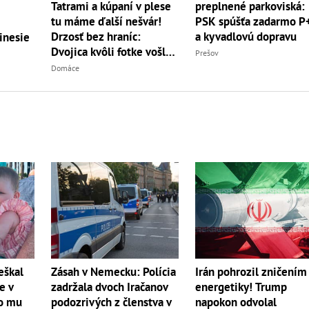
Tatrami a kúpaní v plese
preplnené parkoviská:
tu máme ďalší nešvár!
PSK spúšťa zadarmo P
Drzosť bez hraníc:
a kyvadlovú dopravu
inesie
Dvojica kvôli fotke vošla
Prešov
do...
Domáce
eškal
Zásah v Nemecku: Polícia
Irán pohrozil zničením
e v
zadržala dvoch Iračanov
energetiky! Trump
lo mu
podozrivých z členstva v
napokon odvolal