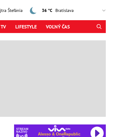
ajtra Štefánia
36 °C
 TV
LIFESTYLE
VOĽNÝ ČAS
STREAM
NAŽIVO
Alesso & OneRepublic