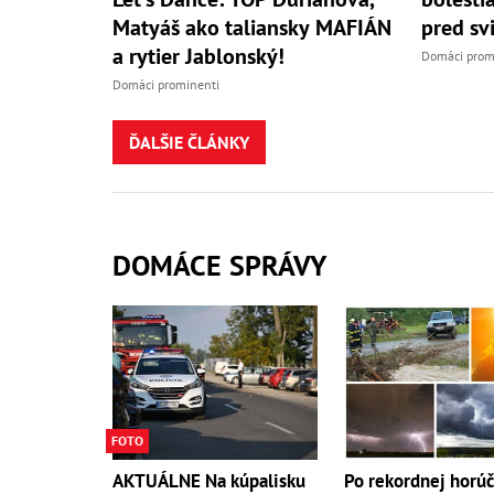
Matyáš ako taliansky MAFIÁN
pred sv
a rytier Jablonský!
Domáci prom
Domáci prominenti
ĎALŠIE ČLÁNKY
DOMÁCE SPRÁVY
FOTO
AKTUÁLNE Na kúpalisku
Po rekordnej horú