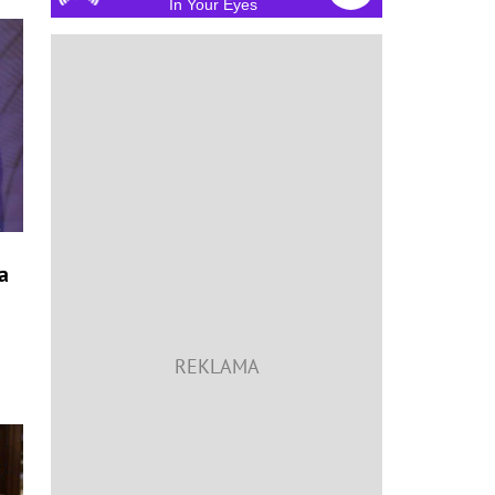
In Your Eyes
a