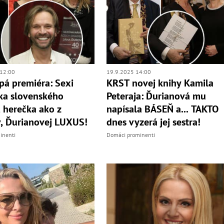
12:00
19.9.2025 14:00
pá premiéra: Sexi
KRST novej knihy Kamila
ka slovenského
Peteraja: Ďurianová mu
 herečka ako z
napísala BÁSEŇ a... TAKTO
, Ďurianovej LUXUS!
dnes vyzerá jej sestra!
inenti
Domáci prominenti