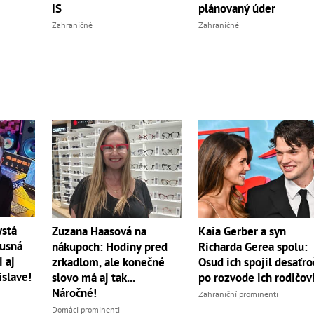
IS
plánovaný úder
Zahraničné
Zahraničné
ystá
Zuzana Haasová na
Kaia Gerber a syn
xusná
nákupoch: Hodiny pred
Richarda Gerea spolu:
 aj
zrkadlom, ale konečné
Osud ich spojil desaťro
islave!
slovo má aj tak...
po rozvode ich rodičov
Náročné!
Zahraniční prominenti
Domáci prominenti