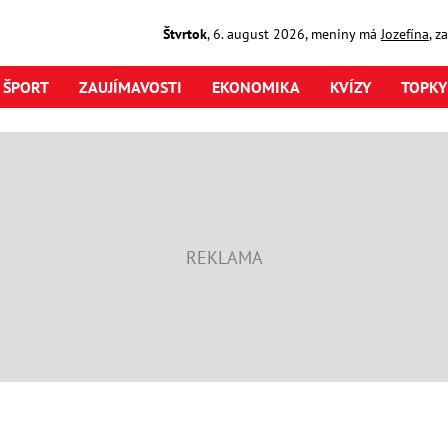
Štvrtok
,
6. august
2026
,
meniny má
Jozefína
, z
ŠPORT
ZAUJÍMAVOSTI
EKONOMIKA
KVÍZY
TOPKY