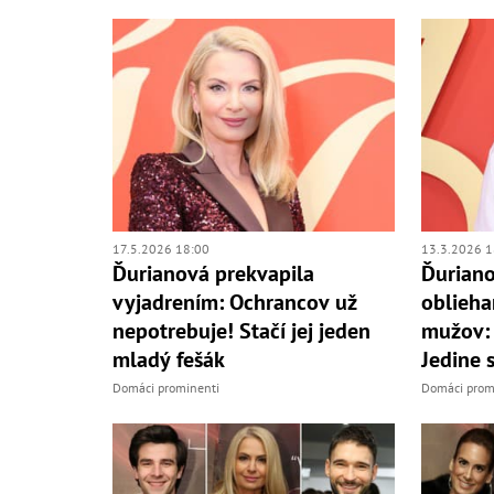
17.5.2026 18:00
13.3.2026 1
Ďurianová prekvapila
Ďuriano
vyjadrením: Ochrancov už
oblieha
nepotrebuje! Stačí jej jeden
mužov:
mladý fešák
Jedine 
Domáci prominenti
Domáci prom