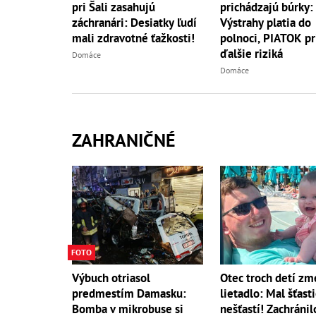
pri Šali zasahujú
prichádzajú búrky:
záchranári: Desiatky ľudí
Výstrahy platia do
mali zdravotné ťažkosti!
polnoci, PIATOK pr
ďalšie riziká
Domáce
Domáce
ZAHRANIČNÉ
FOTO
Výbuch otriasol
Otec troch detí zm
predmestím Damasku:
lietadlo: Mal šťasti
Bomba v mikrobuse si
nešťastí! Zachráni