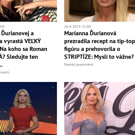
:00
16.6.2025 21:00
 Ďurianovej a
Marianna Ďurianová
a vyrastá VEĽKÝ
prezradila recept na tip-to
 Na koho sa Roman
figúru a prehovorila o
? Sledujte ten
STRIPTÍZE: Myslí to vážne?
.
Domáci prominenti
inenti