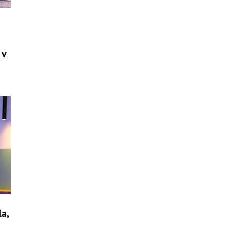
 v
la,