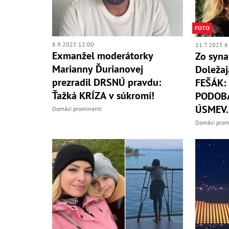
FOTO
8.9.2025 12:00
11.7.2025 6
Exmanžel moderátorky
Zo syna
Marianny Ďurianovej
Doležaj
prezradil DRSNÚ pravdu:
FEŠÁK:
Ťažká KRÍZA v súkromí!
PODOBÁ
ÚSMEV..
Domáci prominenti
Domáci prom