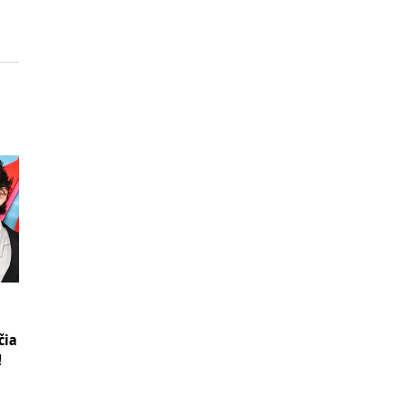
čia
!