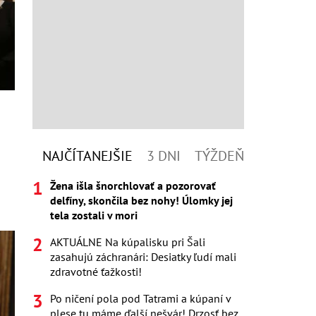
NAJČÍTANEJŠIE
3 DNI
TÝŽDEŇ
Žena išla šnorchlovať a pozorovať
delfíny, skončila bez nohy! Úlomky jej
tela zostali v mori
AKTUÁLNE Na kúpalisku pri Šali
zasahujú záchranári: Desiatky ľudí mali
zdravotné ťažkosti!
Po ničení pola pod Tatrami a kúpaní v
plese tu máme ďalší nešvár! Drzosť bez