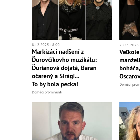
8.12.2025 18:00
28.11.2025 
Markizáci nadšení z
Veľkole
Ďurovčíkovho muzikálu:
manžel
Ďurianová dojatá, Baran
boháča,
očarený a Sirági...
Oscarov
To by bola pecka!
Domáci prom
Domáci prominenti