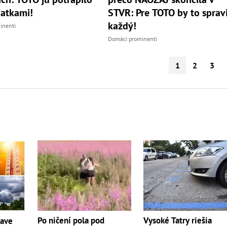
iatkami!
STVR: Pre TOTO by to spravi
každý!
inenti
Domáci prominenti
1
2
3
Po ničení pola pod
Vysoké Tatry riešia
čave