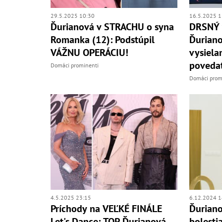
16.5.2025 1
29.5.2025 10:30
DRSNÝ v
Ďurianová v STRACHU o syna
Ďuriano
Romanka (12): Podstúpil
vysiela
VÁŽNU OPERÁCIU!
povedať
Domáci prominenti
Domáci prom
4.5.2025 23:15
6.12.2024 1
Príchody na VEĽKÉ FINÁLE
Ďuriano
Let's Dance: TOP Ďurianová,
bolesti