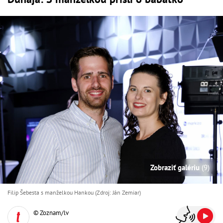
Zobraziť galériu
(9)
Filip Šebesta s manželkou Hankou (Zdroj: Ján Zemiar)
© Zoznam/lv