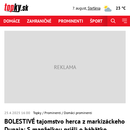
23 °C
7. august
,
Štefánia
DOMÁCE
ZAHRANIČNÉ
PROMINENTI
ŠPORT
ZAUJÍMAV
25.4.2025 16:00
Topky
Prominenti
Domáci prominenti
BOLESTIVÉ tajomstvo herca z markizáckeho
Dunaja: S manželkou prišli o bábätko