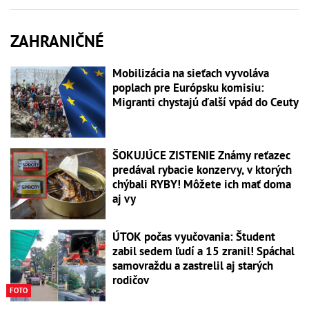
ZAHRANIČNÉ
Mobilizácia na sieťach vyvoláva
poplach pre Európsku komisiu:
Migranti chystajú ďalší vpád do Ceuty
ŠOKUJÚCE ZISTENIE Známy reťazec
predával rybacie konzervy, v ktorých
chýbali RYBY! Môžete ich mať doma
aj vy
ÚTOK počas vyučovania: Študent
zabil sedem ľudí a 15 zranil! Spáchal
samovraždu a zastrelil aj starých
rodičov
FOTO