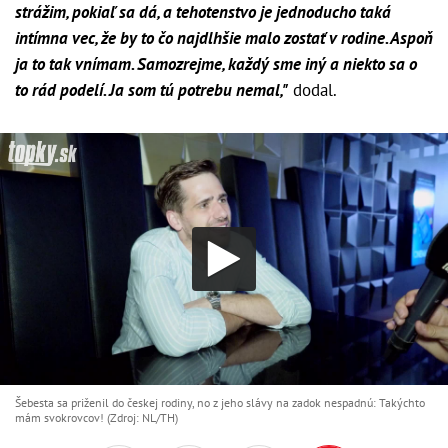
strážim, pokiaľ sa dá, a tehotenstvo je jednoducho taká
intímna vec, že by to čo najdlhšie malo zostať v rodine. Aspoň
ja to tak vnímam. Samozrejme, každý sme iný a niekto sa o
to rád podelí. Ja som tú potrebu nemal,"
dodal.
Šebesta sa priženil do českej rodiny, no z jeho slávy na zadok nespadnú: Takýchto
mám svokrovcov! (Zdroj: NL/TH)