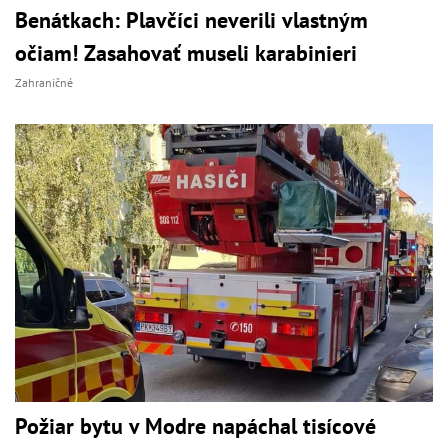
Benátkach: Plavčíci neverili vlastným
očiam! Zasahovať museli karabinieri
Zahraničné
Požiar bytu v Modre napáchal tisícové