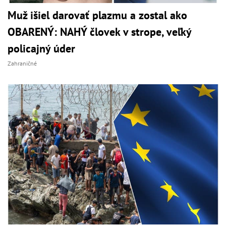
Muž išiel darovať plazmu a zostal ako
OBARENÝ: NAHÝ človek v strope, veľký
policajný úder
Zahraničné