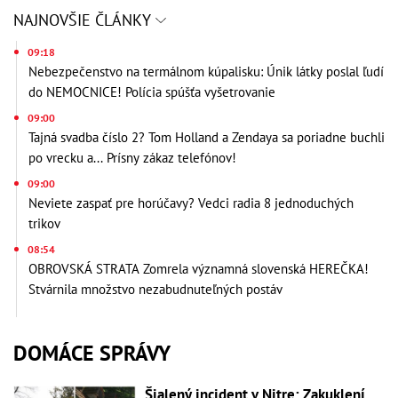
NAJNOVŠIE ČLÁNKY
09:18
Nebezpečenstvo na termálnom kúpalisku: Únik látky poslal ľudí
do NEMOCNICE! Polícia spúšťa vyšetrovanie
09:00
Tajná svadba číslo 2? Tom Holland a Zendaya sa poriadne buchli
po vrecku a... Prísny zákaz telefónov!
09:00
Neviete zaspať pre horúčavy? Vedci radia 8 jednoduchých
trikov
08:54
OBROVSKÁ STRATA Zomrela významná slovenská HEREČKA!
Stvárnila množstvo nezabudnuteľných postáv
DOMÁCE SPRÁVY
Šialený incident v Nitre: Zakuklení