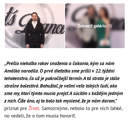
Zobraziť galériu
(9)
„Prešlo niekoľko rokov snaženia a čakania, kým sa nám
Amálka narodila. O prvé dieťatko sme prišli v 22. týždni
tehotenstva, čo už je pokročilejší termín. A tá strata je stále
strašne bolestivá. Bohužiaľ, je veľmi veľa takých ľudí, ako
sme my, ktorí týmto musia prejsť. A súcitím s každým jedným
z nich. Čiže áno, aj to bolo tak myslené, že je nám darom,"
priznal pre
Život
. Samozrejme, nebolo to pre nich ľahké,
no vedeli, že o tom musia hovoriť.