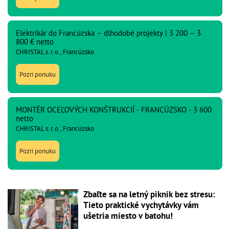
Elektrikár do Francúzska – dlhodobé projekty | 3 200 – 3
800 € netto
CHRISTAL s. r. o., Francúzsko
Pozri ponuku
MONTÉR OCEĽOVÝCH KONŠTRUKCIÍ - FRANCÚZSKO - 3 600
netto
CHRISTAL s. r. o., Francúzsko
Pozri ponuku
Zbaľte sa na letný piknik bez stresu:
Tieto praktické vychytávky vám
ušetria miesto v batohu!