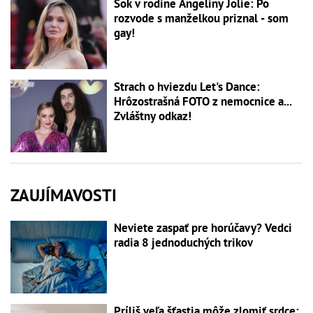
Šok v rodine Angeliny Jolie: Po
rozvode s manželkou priznal - som
gay!
Strach o hviezdu Let's Dance:
Hrôzostrašná FOTO z nemocnice a...
Zvláštny odkaz!
ZAUJÍMAVOSTI
Neviete zaspať pre horúčavy? Vedci
radia 8 jednoduchých trikov
Príliš veľa šťastia môže zlomiť srdce: