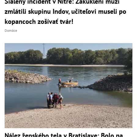
Šialený incident v Nitre: Zakuklení muži
zmlátili skupinu Indov, učiteľovi museli po
kopancoch zošívať tvár!
Domáce
Nález ženského tela v Bratislave: Bolo na