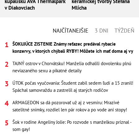
kúpalisku AVA Thermalpark
keramickej tvorby Štefana
v Diakovciach
Mlícha
NAJČÍTANEJŠIE
3 DNI
TÝŽDEŇ
ŠOKUJÚCE ZISTENIE Známy reťazec predával rybacie
konzervy, v ktorých chýbali RYBY! Môžete ich mať doma aj vy
TAJNÝ ostrov v Chorvátsku! Manželia odhalili dovolenku plnú
neviazaného sexu a pikatné detaily
ÚTOK počas vyučovania: Študent zabil sedem ľudí a 15 zranil!
Spáchal samovraždu a zastrelil aj starých rodičov
ARMAGEDON sa dá pozorovať už aj z vesmíru: Mrazivé
satelitné snímky, rozdiel len pár rokov a po vode ani stopy!
Šok v rodine Angeliny Jolie: Po rozvode s manželkou priznal -
som gay!