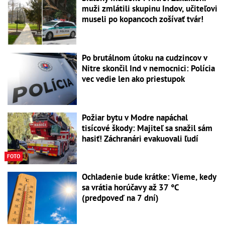
muži zmlátili skupinu Indov, učiteľovi
museli po kopancoch zošívať tvár!
Po brutálnom útoku na cudzincov v
Nitre skončil Ind v nemocnici: Polícia
vec vedie len ako priestupok
Požiar bytu v Modre napáchal
tisícové škody: Majiteľ sa snažil sám
hasiť! Záchranári evakuovali ľudí
FOTO
Ochladenie bude krátke: Vieme, kedy
sa vrátia horúčavy až 37 °C
(predpoveď na 7 dní)