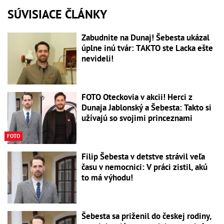
SÚVISIACE ČLÁNKY
Zabudnite na Dunaj! Šebesta ukázal
úplne inú tvár: TAKTO ste Lacka ešte
nevideli!
FOTO Oteckovia v akcii! Herci z
Dunaja Jablonský a Šebesta: Takto si
užívajú so svojimi princeznami
FOTO
Filip Šebesta v detstve strávil veľa
času v nemocnici: V práci zistil, akú
to má výhodu!
Šebesta sa priženil do českej rodiny,