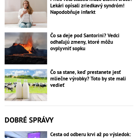
Lekári opísali zriedkavý syndróm!
Napodobňuje infarkt
Čo sa deje pod Santorini? Vedci
odhaľujú zmeny, ktoré môžu
ovplyvniť sopku
Čo sa stane, keď prestanete jesť
mliečne výrobky? Toto by ste mali
vedieť
DOBRÉ SPRÁVY
Cesta od odberu krvi až po výsledok: