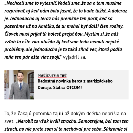
„Nechceli sme to vytesniť. Vedeli sme, že sa o tom musíme
rozprávať, aj keď nám bolo jasné, že to bude ťažké. A doteraz
je. Jednoducho aj teraz nás premkne ten pocit, keď sa
pozeráme už na Amálku, že tu mohol byť ďalší člen rodiny.
Človek musí prijať tú bolesť, prejsť ňou. Myslím si, že náš
vzťah to ešte viac utužilo. Aj keď sme teda nemali nejaké
problémy, ale jednoducho je to taká silná vec, ktorá podľa
mňa ten pár ešte viac spojí,"
vyjadril sa.
PREČÍTAJTE SI TIEŽ
Radostná novinka herca z markizáckeho
Dunaja: Stal sa OTCOM!
To, že čakajú potomka tajili až dokým dcérka neprišla na
svet.
„Nerobil to však kvôli strachu. Samozrejme, bol tam ten
strach, no nie preto som si to nechával pre seba. Súkromie si