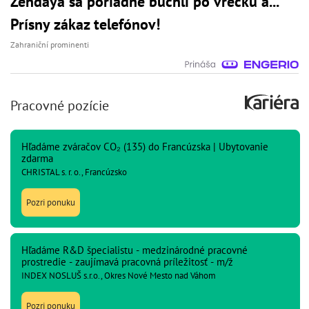
Zendaya sa poriadne buchli po vrecku a...
Prísny zákaz telefónov!
Zahraniční prominenti
Pracovné pozície
Hľadáme zváračov CO₂ (135) do Francúzska | Ubytovanie
zdarma
CHRISTAL s. r. o., Francúzsko
Pozri ponuku
Hľadáme R&D špecialistu - medzinárodné pracovné
prostredie - zaujímavá pracovná príležitosť - m/ž
INDEX NOSLUŠ s.r.o., Okres Nové Mesto nad Váhom
Pozri ponuku