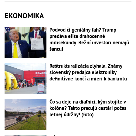
EKONOMIKA
Podvod či geniálny ťah? Trump
predáva elite drahocenné
milisekundy. Bežní investori nemajú
šancu!
Reštrukturalizácia zlyhala. Známy
slovenský predajca elektroniky
definitívne končí a mieri k bankrotu
Čo sa deje na diaľnici, kým stojíte v
kolóne? Takto pracujú cestári počas
letnej údržby! (foto)