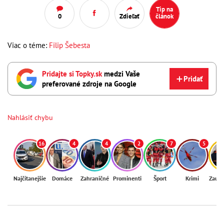
Tip na
0
Zdieľať
článok
Viac o téme:
Filip Šebesta
Pridajte si Topky.sk
medzi Vaše
Pridať
preferované zdroje na Google
Nahlásiť chybu
16
4
4
2
7
5
Najčítanejšie
Domáce
Zahraničné
Prominenti
Šport
Krimi
Zaují