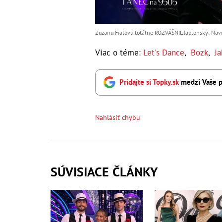
Zuzanu Fialovú totálne ROZVÁŠNIL Jablonský: Navr
Viac o téme:
Let's Dance
,
Bozk
,
Ja
Pridajte si Topky.sk
medzi Vaše p
Nahlásiť chybu
SÚVISIACE ČLÁNKY