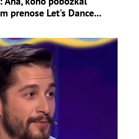
: Aha, koho pobozkal
m prenose Let's Dance...