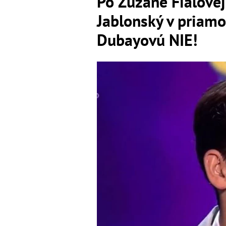
Po Zuzane Fialovej
Jablonský v priamo
Dubayovú NIE!