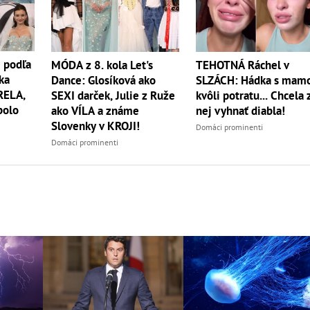
 podľa
MÓDA z 8. kola Let's
TEHOTNÁ Ráchel v
ka
Dance: Glosíková ako
SLZÁCH: Hádka s mam
RELA,
SEXI darček, Julie z Ruže
kvôli potratu... Chcela 
bolo
ako VÍLA a známe
nej vyhnať diabla!
Slovenky v KROJI!
Domáci prominenti
Domáci prominenti