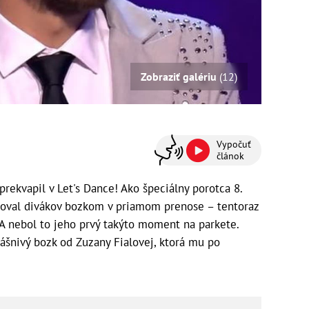
Zobraziť galériu
(12)
Vypočuť
článok
rekvapil v Let's Dance! Ako špeciálny porotca 8.
šokoval divákov bozkom v priamom prenose – tentoraz
nebol to jeho prvý takýto moment na parkete.
vášnivý bozk od Zuzany Fialovej, ktorá mu po