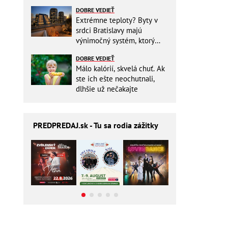
miesto v batohu!
DOBRE VEDIEŤ
Extrémne teploty? Byty v
srdci Bratislavy majú
výnimočný systém, ktorý
ešte aj šetrí náklady
DOBRE VEDIEŤ
Málo kalórií, skvelá chuť. Ak
ste ich ešte neochutnali,
dlhšie už nečakajte
PREDPREDAJ
.sk - Tu sa rodia zážitky