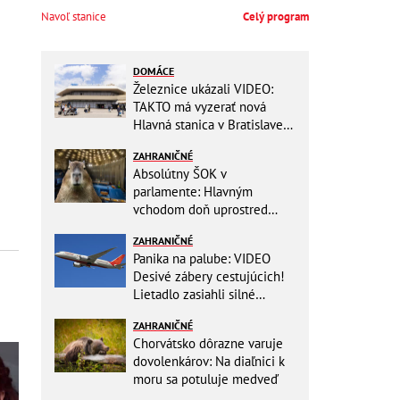
Navoľ stanice
Celý program
DOMÁCE
Železnice ukázali VIDEO:
TAKTO má vyzerať nová
Hlavná stanica v Bratislave!
Detský kútik aj bezbarierové
ZAHRANIČNÉ
toalety
Absolútny ŠOK v
parlamente: Hlavným
vchodom doň uprostred
zasadania napochodovali
ZAHRANIČNÉ
KAPYBARY, kde sa tam
Panika na palube: VIDEO
nabrali?
Desivé zábery cestujúcich!
Lietadlo zasiahli silné
turbulencie! 17 zranených
ZAHRANIČNÉ
Chorvátsko dôrazne varuje
dovolenkárov: Na diaľnici k
moru sa potuluje medveď