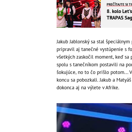
PREČÍTAJTE SI T
8. kolo Let
TRAPAS Saga
Jakub Jablonský sa stal špeciálnym 
pripravil aj tanečné vystúpenie s 
všetkých zaskočil moment, keď sa 
spolu s tanečníkom postavili na por
šokujúce, no to čo prišlo potom...
koncu sa pobozkali. Jakub a Matyáš
dokonca aj na výlete v Afrike.