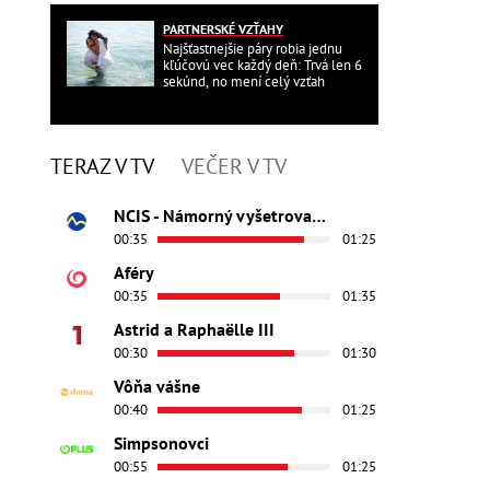
PARTNERSKÉ VZŤAHY
Najšťastnejšie páry robia jednu
kľúčovú vec každý deň: Trvá len 6
sekúnd, no mení celý vzťah
TERAZ V TV
VEČER V TV
NCIS - Námorný vyšetrovací úrad
00:35
01:25
Aféry
00:35
01:35
Astrid a Raphaëlle III
00:30
01:30
Vôňa vášne
00:40
01:25
Simpsonovci
00:55
01:25