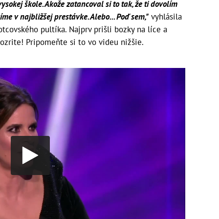
ysokej škole. Akože zatancoval si to tak, že ti dovolím
íme v najbližšej prestávke. Alebo... Poď sem,"
vyhlásila
otcovského pultíka. Najprv prišli bozky na líce a
ozrite! Pripomeňte si to vo videu nižšie.