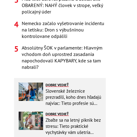
OBARENÝ: NAHÝ človek v strope, veľký
policajný úder
Nemecko začalo vyšetrovanie incidentu
na letisku: Dron s výbušninou
kontrolovane odpálili
Absolútny ŠOK v parlamente: Hlavným
vchodom doň uprostred zasadania
napochodovali KAPYBARY, kde sa tam
nabrali?
DOBRE VEDIEŤ
Slovenské železnice
prezradili, koho dnes hľadajú
najviac: Tieto profesie sú
mimoriadne žiadané
DOBRE VEDIEŤ
Zbaľte sa na letný piknik bez
stresu: Tieto praktické
vychytávky vám ušetria