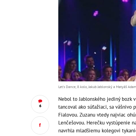
Let's Dance, 8.kolo, Jakub Jablonský a Matyáš Ada
Nebol to Jablonského jediný bozk 
6
tancoval ako súťažiaci, sa vášnivo
Fialovou. Zuzanu vtedy najviac oh
Lenčešovou. Herečku vystúpenie nat
navrhla mladšiemu kolegovi tykani