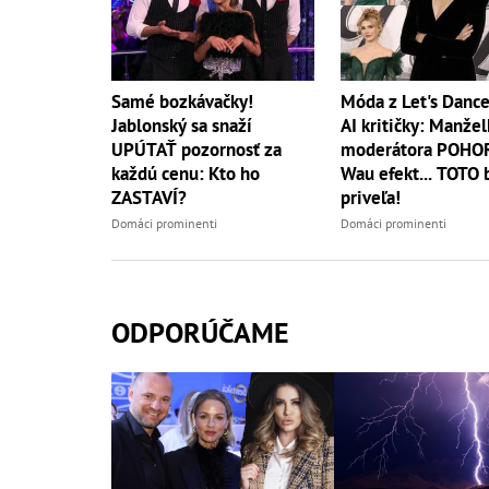
Samé bozkávačky!
Móda z Let's Dance
Jablonský sa snaží
AI kritičky: Manžel
UPÚTAŤ pozornosť za
moderátora POHO
každú cenu: Kto ho
Wau efekt... TOTO 
ZASTAVÍ?
priveľa!
Domáci prominenti
Domáci prominenti
ODPORÚČAME