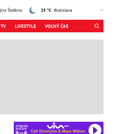
ajtra Štefánia
25 °C
 TV
LIFESTYLE
VOĽNÝ ČAS
STREAM
NAŽIVO
Call Dominika & Maxx Miklos