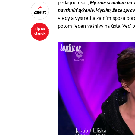
pedagogička.
„My sme si onikali na v
navrhnúť tykanie. Myslím, že to sprav
Zdieľať
vtedy a vystrelila za ním spoza por
potom jeden vášnivý na ústa. Veď p
Tip na
článok