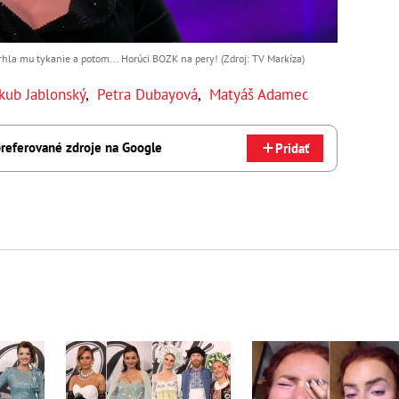
hla mu tykanie a potom... Horúci BOZK na pery! (Zdroj: TV Markíza)
kub Jablonský
,
Petra Dubayová
,
Matyáš Adamec
referované zdroje na Google
Pridať