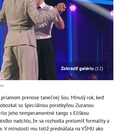
Zobraziť galériu
(12)
mec
v priamom prenose tanečnej šou. Minulý rok, keď
 pobozkal so špeciálnou porotkyňou Zuzanou
úrilo jeho temperamentné tango s Eliškou
oľko nadchlo, že sa rozhodla prelomiť formality a
e. V minulosti mu totiž prednášala na VŠMU ako