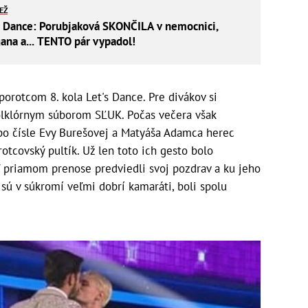
IEŽ
's Dance: Porubjaková SKONČILA v nemocnici,
na a... TENTO pár vypadol!
porotcom 8. kola Let's Dance. Pre divákov si
folklórnym súborom SĽUK. Počas večera však
po čísle Evy Burešovej a Matyáša Adamca herec
otcovský pultík. Už len toto ich gesto bolo
 V priamom prenose predviedli svoj pozdrav a ku jeho
 sú v súkromí veľmi dobrí kamaráti, boli spolu