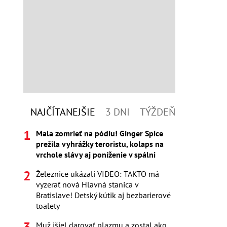
NAJČÍTANEJŠIE
3 DNI
TÝŽDEŇ
Mala zomrieť na pódiu! Ginger Spice
prežila vyhrážky teroristu, kolaps na
vrchole slávy aj poníženie v spálni
Železnice ukázali VIDEO: TAKTO má
vyzerať nová Hlavná stanica v
Bratislave! Detský kútik aj bezbarierové
toalety
Muž išiel darovať plazmu a zostal ako