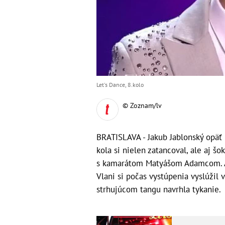
Let's Dance, 8.kolo
© Zoznam/lv
BRATISLAVA - Jakub Jablonský opäť p
kola si nielen zatancoval, ale aj 
s kamarátom Matyášom Adamcom. A 
Vlani si počas vystúpenia vyslúžil 
strhujúcom tangu navrhla tykanie.