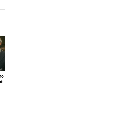
no
nt