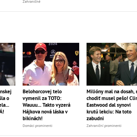
Zahraničné
nskej
Belohorcovej telo
Milióny mal na dosah, 
šla o
vymenil za TOTO:
chodiť musel pešo! Cli
la...
Wauuu... Takto vyzerá
Eastwood dal synovi
Á!
Hájkova nová láska v
krutú lekciu: Na toto
bikinách!
zabudni
Domáci prominenti
Zahraniční prominenti