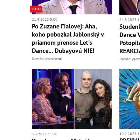
FOTO
21.4.2025 8:00
24.3.2025 1
Po Zuzane Fialovej: Aha,
Studenk
koho pobozkal Jablonský v
Dance 
priamom prenose Let's
Potopil
Dance... Dubayovú NIE!
REAKCIA
Domáci prominenti
Domáci prom
10.2.2025 1
3.3.2025 11:30