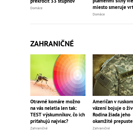
plameňmi silný vieto
prekročiť 33 stupňov
miesto smeruje vrt
Domáce
Domáce
ZAHRANIČNÉ
Otravné komáre možno
Američan v rusko
na vás neletia len tak:
väzení bojuje o živ
TEST výskumníkov, čo ich
Rodina žiada jeho
priťahujú najviac?
okamžité prepuste
Zahraničné
Zahraničné