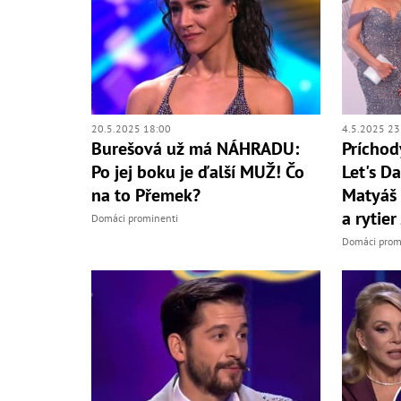
20.5.2025 18:00
4.5.2025 23
Burešová už má NÁHRADU:
Príchod
Po jej boku je ďalší MUŽ! Čo
Let's D
na to Přemek?
Matyáš 
a rytier
Domáci prominenti
Domáci prom