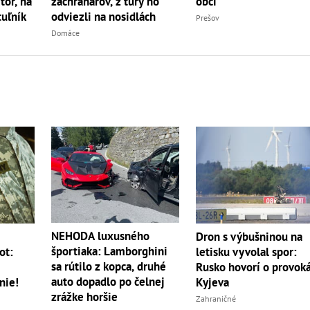
r, na
záchranárov, z túry ho
obci
uľník
odviezli na nosidlách
Prešov
Domáce
NEHODA luxusného
m
Dron s výbušninou na
športiaka: Lamborghini
ot:
letisku vyvolal spor:
sa rútilo z kopca, druhé
Rusko hovorí o provoká
auto dopadlo po čelnej
nie!
Kyjeva
zrážke horšie
Zahraničné