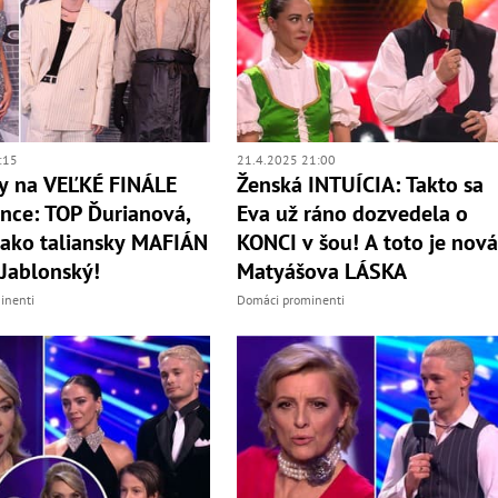
:15
21.4.2025 21:00
y na VEĽKÉ FINÁLE
Ženská INTUÍCIA: Takto sa
ance: TOP Ďurianová,
Eva už ráno dozvedela o
ako taliansky MAFIÁN
KONCI v šou! A toto je nov
 Jablonský!
Matyášova LÁSKA
inenti
Domáci prominenti