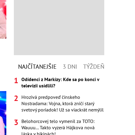
á
NAJČÍTANEJŠIE
3 DNI
TÝŽDEŇ
Odídenci z Markízy: Kde sa po konci v
televízii usídlili?
Hrozivá predpoveď čínskeho
Nostradama: Vojna, ktorá zničí starý
svetový poriadok! Už sa viackrát nemýlil
Belohorcovej telo vymenil za TOTO:
Wauuu... Takto vyzerá Hájkova nová
láska v bikinách!