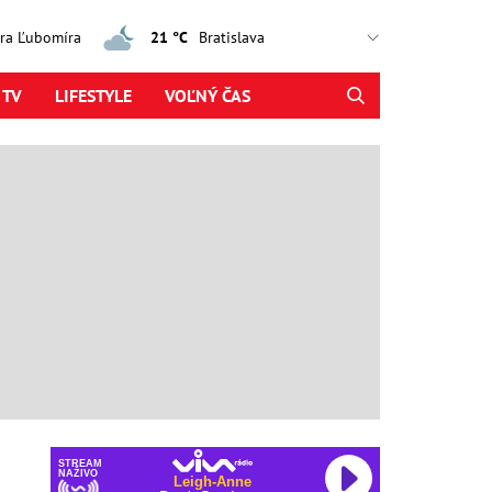
jtra Ľubomíra
21 °C
 TV
LIFESTYLE
VOĽNÝ ČAS
STREAM
NAŽIVO
Leigh-Anne