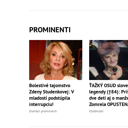
PROMINENTI
ŤAŽKÝ OSUD slove
Bolestivé tajomstvo
legendy (†84): Pri
Zdeny Studenkovej: V
dve deti aj o manže
mladosti podstúpila
Zomrela OPUSTEN
interrupciu!
Osobnosti
Domáci prominenti