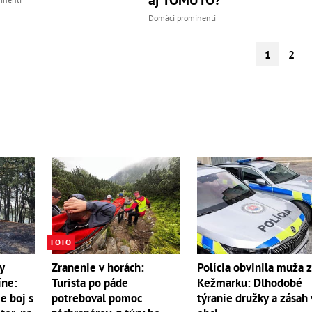
Domáci prominenti
1
2
FOTO
y
Zranenie v horách:
Polícia obvinila muža 
íne:
Turista po páde
Kežmarku: Dlhodobé
e boj s
potreboval pomoc
týranie družky a zásah 