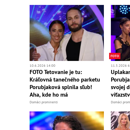
FOTO
10.6.2026 14:00
11.5.2026 6
FOTO Tetovanie je tu:
Uplakan
Kráľovná tanečného parketu
Porubja
Porubjaková splnila sľub!
svojej 
Aha, kde ho má
víťazst
Domáci prominenti
Domáci prom