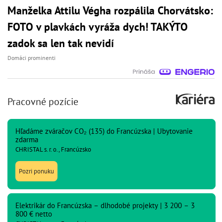
Manželka Attilu Végha rozpálila Chorvátsko:
FOTO v plavkách vyráža dych! TAKÝTO
zadok sa len tak nevidí
Domáci prominenti
Pracovné pozície
Hľadáme zváračov CO₂ (135) do Francúzska | Ubytovanie
zdarma
CHRISTAL s. r. o., Francúzsko
Pozri ponuku
Elektrikár do Francúzska – dlhodobé projekty | 3 200 – 3
800 € netto