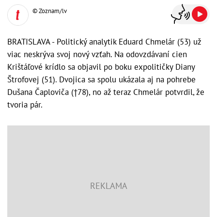
© Zoznam/lv
BRATISLAVA - Politický analytik Eduard Chmelár (53) už
viac neskrýva svoj nový vzťah. Na odovzdávaní cien
Krištáľové krídlo sa objavil po boku expolitičky Diany
Štrofovej (51). Dvojica sa spolu ukázala aj na pohrebe
Dušana Čaploviča (†78), no až teraz Chmelár potvrdil, že
tvoria pár.