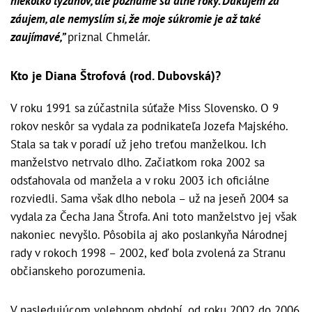
niekoľko týždňov, ale poznáme sa dlhé roky. Ďakujem za
záujem, ale nemyslím si, že moje súkromie je až také
zaujímavé,”
priznal Chmelár.
Kto je Diana Štrofová (rod. Dubovská)?
V roku 1991 sa zúčastnila súťaže Miss Slovensko. O 9
rokov neskôr sa vydala za podnikateľa Jozefa Majského.
Stala sa tak v poradí už jeho treťou manželkou. Ich
manželstvo netrvalo dlho. Začiatkom roka 2002 sa
odsťahovala od manžela a v roku 2003 ich oficiálne
rozviedli. Sama však dlho nebola – už na jeseň 2004 sa
vydala za Čecha Jana Štrofa. Ani toto manželstvo jej však
nakoniec nevyšlo. Pôsobila aj ako poslankyňa Národnej
rady v rokoch 1998 – 2002, keď bola zvolená za Stranu
občianskeho porozumenia.
V nasledujúcom volebnom období, od roku 2002 do 2006,