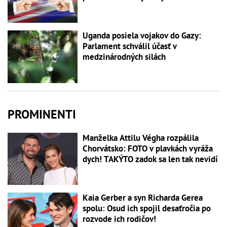
Uganda posiela vojakov do Gazy:
Parlament schválil účasť v
medzinárodných silách
PROMINENTI
Manželka Attilu Végha rozpálila
Chorvátsko: FOTO v plavkách vyráža
dych! TAKÝTO zadok sa len tak nevidí
Kaia Gerber a syn Richarda Gerea
spolu: Osud ich spojil desaťročia po
rozvode ich rodičov!