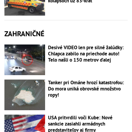
kolapsoch už 83-krát
ZAHRANIČNÉ
Desivé VIDEO len pre silné žalúdky:
Chlapca zabilo na priechode auto!
Telo našli o 150 metrov ďalej
Tanker pri Ománe hrozí katastrofou:
Do mora uniká obrovské množstvo
ropy!
USA pritvrdili voči Kube: Nové
sankcie zasiahli armádnych
predstaviteľov aj firmy