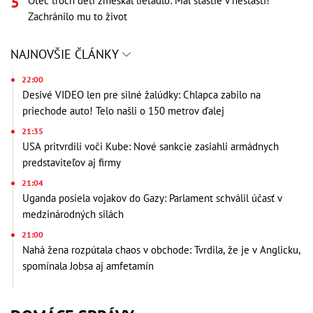
Otec troch detí zmeškal lietadlo: Mal šťastie v nešťastí!
Zachránilo mu to život
NAJNOVŠIE ČLÁNKY
22:00
Desivé VIDEO len pre silné žalúdky: Chlapca zabilo na
priechode auto! Telo našli o 150 metrov ďalej
21:35
USA pritvrdili voči Kube: Nové sankcie zasiahli armádnych
predstaviteľov aj firmy
21:04
Uganda posiela vojakov do Gazy: Parlament schválil účasť v
medzinárodných silách
21:00
Nahá žena rozpútala chaos v obchode: Tvrdila, že je v Anglicku,
spomínala Jobsa aj amfetamín