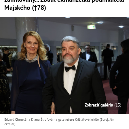
Majského (†78)
Zobraziť galériu
(13)
Eduard Chmelár a Diana Štrofová na galavečere Krištáľové krídlo (Zdroj: Ján
Zemiar)