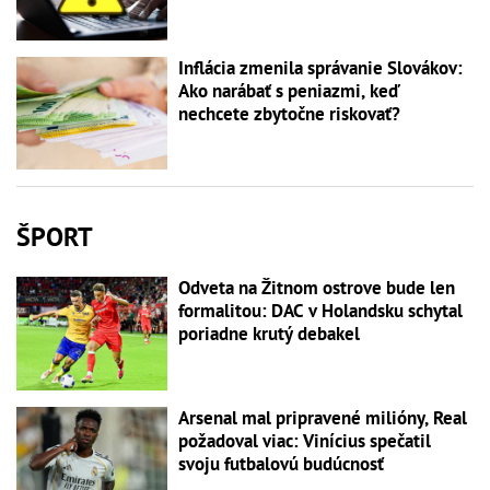
Inflácia zmenila správanie Slovákov:
Ako narábať s peniazmi, keď
nechcete zbytočne riskovať?
ŠPORT
Odveta na Žitnom ostrove bude len
formalitou: DAC v Holandsku schytal
poriadne krutý debakel
Arsenal mal pripravené milióny, Real
požadoval viac: Vinícius spečatil
svoju futbalovú budúcnosť