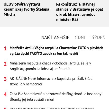
ÚĽUV otvára výstavu
Rekonštrukcia Hlavnej
keramickej tvorby Štefana
stanice v Bratislave je opäť
Mlícha
o krok bližšie, uviedol
minister Ráž
NAJČÍTANEJŠIE
3 DNI
TÝŽDEŇ
Manželka Attilu Végha rozpálila Chorvátsko: FOTO v plavkách
vyráža dych! TAKÝTO zadok sa len tak nevidí
Nahá žena rozpútala chaos v obchode: Tvrdila, že je v
Anglicku, spomínala Jobsa aj amfetamín
AKTUÁLNE Nové informácie z kúpaliska pri Šali: 8 ľudí
skončilo v nemocnici
Žena išla šnorchlovať a pozorovať delfíny, skončila bez nohy!
Úlomky jej tela zostali v mori