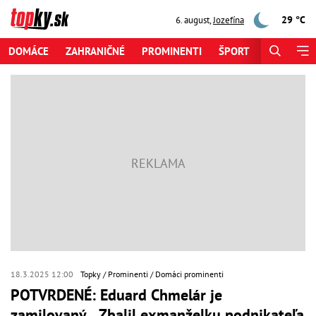
29 °C
6. august
,
Jozefína
DOMÁCE
ZAHRANIČNÉ
PROMINENTI
ŠPORT
ZAUJÍMAV
18.3.2025 12:00
Topky
Prominenti
Domáci prominenti
POTVRDENÉ: Eduard Chmelár je
zamilovaný... Zbalil exmanželku podnikateľa