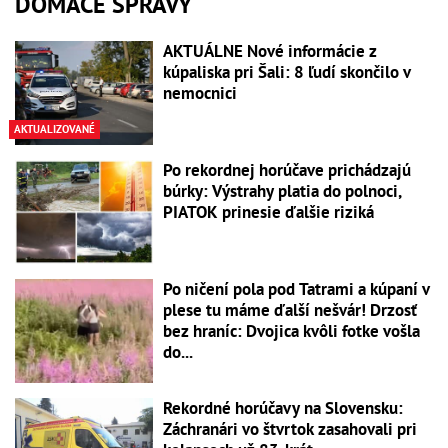
DOMÁCE SPRÁVY
AKTUÁLNE Nové informácie z
kúpaliska pri Šali: 8 ľudí skončilo v
nemocnici
AKTUALIZOVANÉ
Po rekordnej horúčave prichádzajú
búrky: Výstrahy platia do polnoci,
PIATOK prinesie ďalšie riziká
Po ničení pola pod Tatrami a kúpaní v
plese tu máme ďalší nešvár! Drzosť
bez hraníc: Dvojica kvôli fotke vošla
do...
Rekordné horúčavy na Slovensku:
Záchranári vo štvrtok zasahovali pri