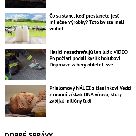
Čo sa stane, keď prestanete jesť
mliečne výrobky? Toto by ste mali
vedieť
Hasiči nezachraňujú len ľudí: VIDEO
Po požiari podali kyslík holubovi!
Dojímavé zábery obleteli svet
Prielomový NÁLEZ z čias Inkov! Vedci
z múmií získali DNA vírusu, ktorý
zabíjal milióny ľudí
DOBRÉ SPRÁVY