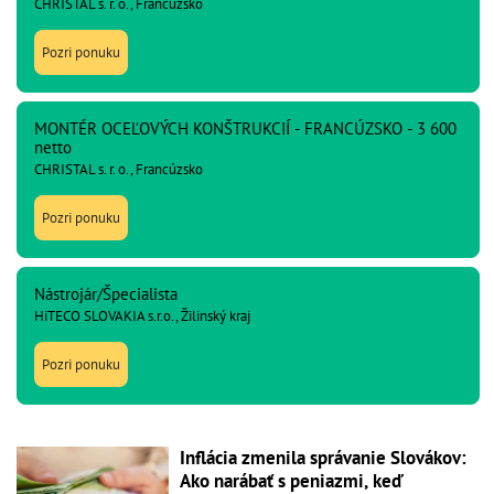
CHRISTAL s. r. o., Francúzsko
Pozri ponuku
MONTÉR OCEĽOVÝCH KONŠTRUKCIÍ - FRANCÚZSKO - 3 600
netto
CHRISTAL s. r. o., Francúzsko
Pozri ponuku
Nástrojár/Špecialista
HiTECO SLOVAKIA s.r.o., Žilinský kraj
Pozri ponuku
Inflácia zmenila správanie Slovákov:
Ako narábať s peniazmi, keď