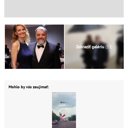
Zobraziť galériu
(13)
Mohlo by vás zaujímať: