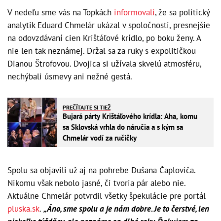
V nedeľu sme vás na Topkách
informovali
, že sa politický
analytik Eduard Chmelár ukázal v spoločnosti, presnejšie
na odovzdávaní cien Krištáľové krídlo, po boku ženy. A
nie len tak neznámej. Držal sa za ruky s expolitičkou
Dianou Štrofovou. Dvojica si užívala skvelú atmosféru,
nechýbali úsmevy ani nežné gestá.
PREČÍTAJTE SI TIEŽ
Bujará párty Krištáľového krídla: Aha, komu
sa Sklovská vrhla do náručia a s kým sa
Chmelár vodí za ručičky
Spolu sa objavili už aj na pohrebe Dušana Čaploviča.
Nikomu však nebolo jasné, či tvoria pár alebo nie.
Aktuálne Chmelár potvrdil všetky špekulácie pre portál
pluska.sk
.
„Áno, sme spolu a je nám dobre. Je to čerstvé, len