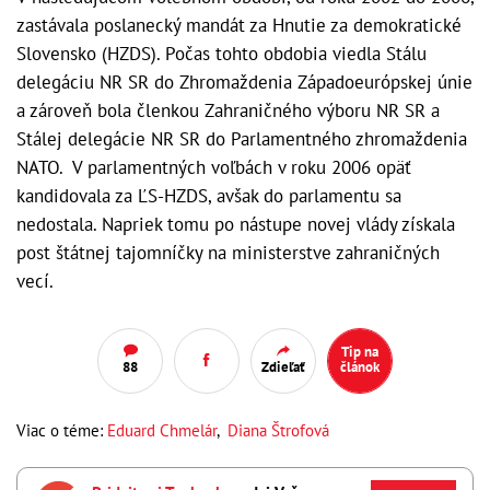
zastávala poslanecký mandát za Hnutie za demokratické
Slovensko (HZDS). Počas tohto obdobia viedla Stálu
delegáciu NR SR do Zhromaždenia Západoeurópskej únie
a zároveň bola členkou Zahraničného výboru NR SR a
Stálej delegácie NR SR do Parlamentného zhromaždenia
NATO. V parlamentných voľbách v roku 2006 opäť
kandidovala za ĽS-HZDS, avšak do parlamentu sa
nedostala. Napriek tomu po nástupe novej vlády získala
post štátnej tajomníčky na ministerstve zahraničných
vecí.
Tip na
88
Zdieľať
článok
Viac o téme:
Eduard Chmelár
,
Diana Štrofová