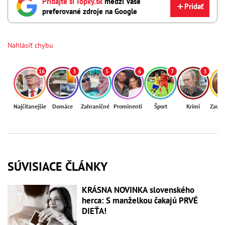
Pridajte si Topky.sk
medzi Vaše
Pridať
preferované zdroje na Google
Nahlásiť chybu
16
3
5
6
7
3
Najčítanejšie
Domáce
Zahraničné
Prominenti
Šport
Krimi
Zaují
SÚVISIACE ČLÁNKY
KRÁSNA NOVINKA slovenského
herca: S manželkou čakajú PRVÉ
DIEŤA!