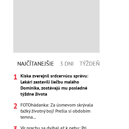
NAJČÍTANEJŠIE
3 DNI
TÝŽDEŇ
Kiska zverejnil srdcervúcu správu:
Lekári zastavili liečbu malého
Dominika, zostávajú mu posledné
týždne života
FOTOhádanka: Za úsmevom skrývala
ťažký životný boj! Prešla si obdobím
temna...
Vír prachu sa dvíhal až k nebu: Pri