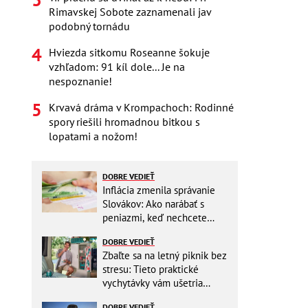
Rimavskej Sobote zaznamenali jav
podobný tornádu
Hviezda sitkomu Roseanne šokuje
vzhľadom: 91 kíl dole... Je na
nespoznanie!
Krvavá dráma v Krompachoch: Rodinné
spory riešili hromadnou bitkou s
lopatami a nožom!
DOBRE VEDIEŤ
Inflácia zmenila správanie
Slovákov: Ako narábať s
peniazmi, keď nechcete
zbytočne riskovať?
DOBRE VEDIEŤ
Zbaľte sa na letný piknik bez
stresu: Tieto praktické
vychytávky vám ušetria
miesto v batohu!
DOBRE VEDIEŤ