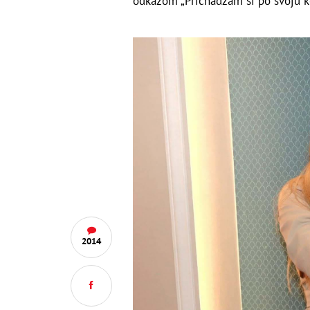
odkazom „Prichádzam si po svoju k
2014