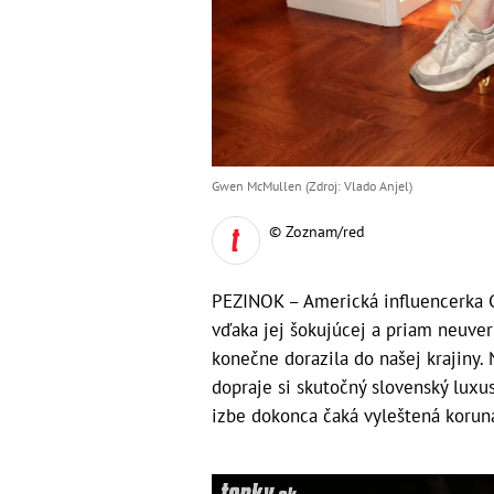
Gwen McMullen (Zdroj: Vlado Anjel)
© Zoznam/red
PEZINOK – Americká influencerka 
vďaka jej šokujúcej a priam neuv
konečne dorazila do našej krajiny. 
dopraje si skutočný slovenský luxu
izbe dokonca čaká vyleštená korun