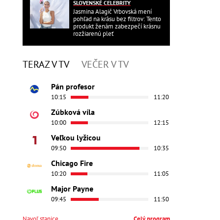
SLOVENSKÉ CELEBRITY
Jasmina Alagič Vrbovská mení
pohľad na krásu bez filtrov: Tento
produkt ženám zabezpečí krásnu
rozžiarenú pleť
TERAZ V TV
VEČER V TV
Pán profesor
10:15
11:20
Zúbková víla
10:00
12:15
Veľkou lyžicou
09:50
10:35
Chicago Fire
10:20
11:05
Major Payne
09:45
11:50
Navoľ stanice
Celý program