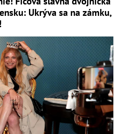
ie! Ficova slávna dvojníčka
vensku: Ukrýva sa na zámku,
!