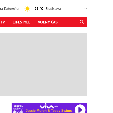
jtra Ľubomíra
23 °C
 TV
LIFESTYLE
VOĽNÝ ČAS
STREAM
NAŽIVO
Jessie Murph & Teddy Swims