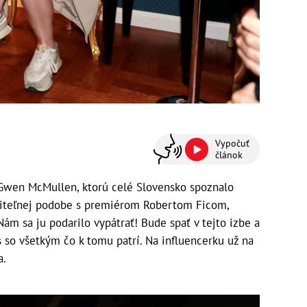
Vypočuť
článok
Gwen McMullen, ktorú celé Slovensko spoznalo
eriteľnej podobe s premiérom Robertom Ficom,
Nám sa ju podarilo vypátrať! Bude spať v tejto izbe a
s so všetkým čo k tomu patrí. Na influencerku už na
a.