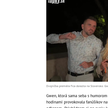
Dvojníčka premiéra Fica dorazila na Slovensko: G
Gwen, ktorá sama seba s humorom o
hodinami provokovala fanúšikov na 