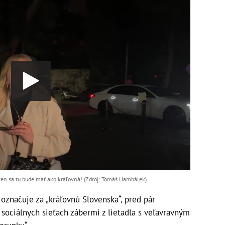
wen sa tu bude mať ako kráľovná! (Zdroj: Tomáš Hambálek)
značuje za „kráľovnú Slovenska“, pred pár
sociálnych sieťach zábermi z lietadla s veľavravným