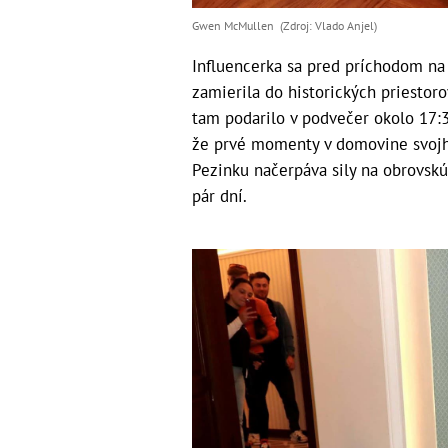
Gwen McMullen (Zdroj: Vlado Anjel)
Influencerka sa pred príchodom na 
zamierila do historických priestor
tam podarilo v podvečer okolo 17:3
že prvé momenty v domovine svojho
Pezinku načerpáva sily na obrovskú
pár dní.