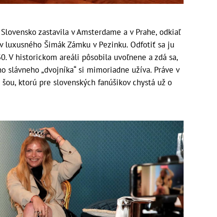
Slovensko zastavila v Amsterdame a v Prahe, odkiaľ
ov luxusného Šimák Zámku v Pezinku. Odfotiť sa ju
0. V historickom areáli pôsobila uvoľnene a zdá sa,
 slávneho „dvojníka“ si mimoriadne užíva. Práve v
 šou, ktorú pre slovenských fanúšikov chystá už o