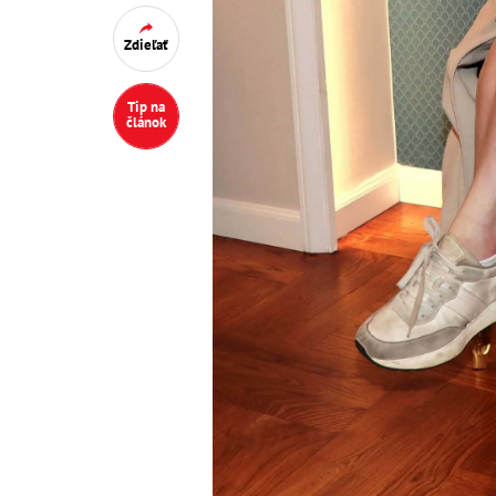
Zdieľať
Tip na
článok