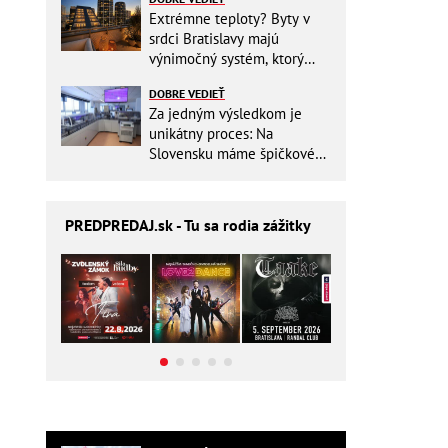
Extrémne teploty? Byty v
srdci Bratislavy majú
výnimočný systém, ktorý
ešte aj šetrí náklady
DOBRE VEDIEŤ
Za jedným výsledkom je
unikátny proces: Na
Slovensku máme špičkové
pracovisko
PREDPREDAJ
.sk - Tu sa rodia zážitky