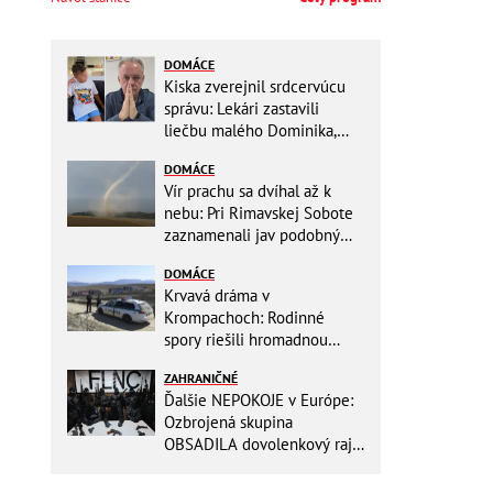
DOMÁCE
Kiska zverejnil srdcervúcu
správu: Lekári zastavili
liečbu malého Dominika,
zostávajú mu posledné
DOMÁCE
týždne života
Vír prachu sa dvíhal až k
nebu: Pri Rimavskej Sobote
zaznamenali jav podobný
tornádu
DOMÁCE
Krvavá dráma v
Krompachoch: Rodinné
spory riešili hromadnou
bitkou s lopatami a nožom!
ZAHRANIČNÉ
Ďalšie NEPOKOJE v Európe:
Ozbrojená skupina
OBSADILA dovolenkový raj,
TOTO odkazuje všetkým
turistom!