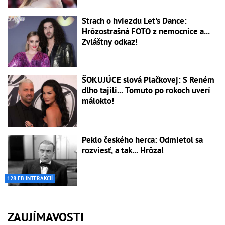
Strach o hviezdu Let's Dance:
Hrôzostrašná FOTO z nemocnice a...
Zvláštny odkaz!
ŠOKUJÚCE slová Plačkovej: S Reném
dlho tajili... Tomuto po rokoch uverí
málokto!
Peklo českého herca: Odmietol sa
rozviesť, a tak... Hrôza!
128 FB INTERAKCIÍ
ZAUJÍMAVOSTI