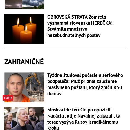
OBROVSKÁ STRATA Zomrela
významná slovenská HEREČKA!
Stvárnila množstvo
nezabudnuteľných postáv
ZAHRANIČNÉ
Týždne študoval počasie a sériového
podpaľača: Muž priznal založenie
masívneho požiaru, ktorý zničil 850
domov
FOTO
Moskva ide tvrdšie po opozícii:
Nadáciu Julije Navaľnej zakázali, tá
teraz vyzýva Rusov k radikálnemu
kroku