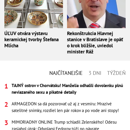
ÚĽUV otvára výstavu
Rekonštrukcia Hlavnej
keramickej tvorby Štefana
stanice v Bratislave je opäť
Mlícha
o krok bližšie, uviedol
minister Ráž
NAJČÍTANEJŠIE
3 DNI
TÝŽDEŇ
TAJNÝ ostrov v Chorvátsku! Manželia odhalili dovolenku plnú
neviazaného sexu a pikatné detaily
ARMAGEDON sa dá pozorovať už aj z vesmíru: Mrazivé
satelitné snímky, rozdiel len pár rokov a po vode ani stopy!
MIMORIADNY ONLINE Trump schladil Zelenského! Odesu
zasiahol útok: Odvolaný Fedorov túži po návrate