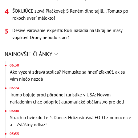
ŠOKUJÚCE slová Plačkovej: S Reném dlho tajili... Tomuto po
rokoch uverí málokto!
Desivé varovanie experta: Rusi nasadia na Ukrajine masy
vojakov! Drony nebudú stačiť
NAJNOVŠIE ČLÁNKY
06:30
Ako vyzerá zdravá stolica? Nemusíte sa hneď zľaknúť, ak sa
vám niečo nezdá
06:24
Trump bojuje proti pôrodnej turistike v USA: Novým
nariadením chce odoprieť automatické občianstvo pre deti
06:00
Strach o hviezdu Let's Dance: Hrôzostrašná FOTO z nemocnice
a... Zvláštny odkaz!
05:55