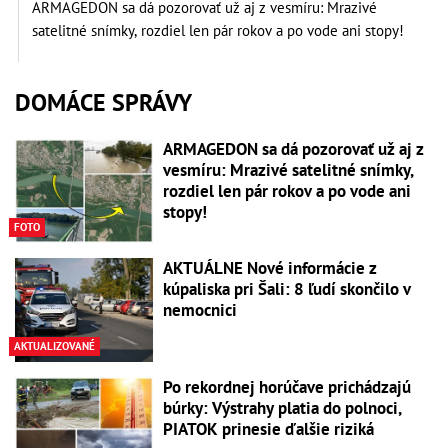
ARMAGEDON sa dá pozorovať už aj z vesmíru: Mrazivé
satelitné snímky, rozdiel len pár rokov a po vode ani stopy!
DOMÁCE SPRÁVY
ARMAGEDON sa dá pozorovať už aj z
vesmíru: Mrazivé satelitné snímky,
rozdiel len pár rokov a po vode ani
stopy!
FOTO
AKTUÁLNE Nové informácie z
kúpaliska pri Šali: 8 ľudí skončilo v
nemocnici
AKTUALIZOVANÉ
Po rekordnej horúčave prichádzajú
búrky: Výstrahy platia do polnoci,
PIATOK prinesie ďalšie riziká