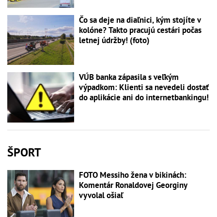
Čo sa deje na diaľnici, kým stojíte v
kolóne? Takto pracujú cestári počas
letnej údržby! (foto)
VÚB banka zápasila s veľkým
výpadkom: Klienti sa nevedeli dostať
do aplikácie ani do internetbankingu!
ŠPORT
FOTO Messiho žena v bikinách:
Komentár Ronaldovej Georginy
vyvolal ošiaľ