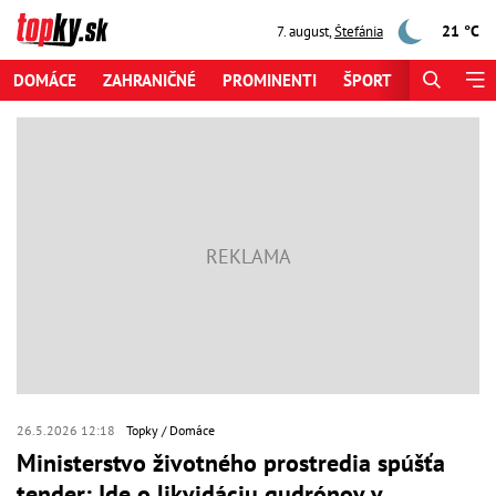
21 °C
7. august
,
Štefánia
DOMÁCE
ZAHRANIČNÉ
PROMINENTI
ŠPORT
ZAUJÍMAV
26.5.2026 12:18
Topky
Domáce
Ministerstvo životného prostredia spúšťa
tender: Ide o likvidáciu gudrónov v