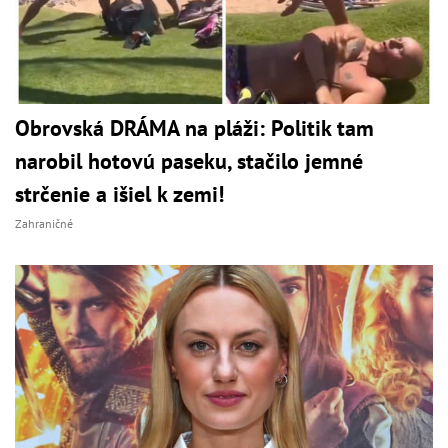
Obrovská DRÁMA na pláži: Politik tam
narobil hotovú paseku, stačilo jemné
strčenie a išiel k zemi!
Zahraničné