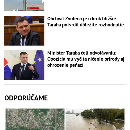
Obchvat Zvolena je o krok bližšie:
Taraba potvrdil dôležité rozhodnutie
Minister Taraba čelí odvolávaniu:
Opozícia mu vyčíta ničenie prírody aj
ohrozenie peňazí
ODPORÚČAME