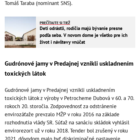
Tomáš Taraba (nominant SNS).
PREČÍTAJTE SI TIEŽ
Deti odrástli, rodičia majú bývanie presne
podľa seba. V novom dome je všetko pre ich
život i návštevy vnúčat
Gudrónové jamy v Predajnej vznikli uskladnením
toxických látok
Gudrónové jamy v Predajnej vznikli uskladnením
toxických látok z výroby v Petrocheme Dubová v 60. a 70.
rokoch 20. storočia. Zodpovednosť za odstránenie
envirozáťaže prevzalo MŽP v roku 2016 na základe
rozhodnutia vlády SR. Súťaž na sanáciu skládok vyhlásil
envirorezort už v roku 2018. Tender bol zrušený v roku
2021, dôvodom malo byť diskriminačné nastavenie