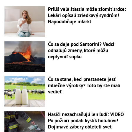
Príliš veľa šťastia môže zlomiť srdce:
Lekári opísali zriedkavý syndróm!
Napodobňuje infarkt
Čo sa deje pod Santorini? Vedci
odhaľujú zmeny, ktoré môžu
ovplyvniť sopku
Čo sa stane, keď prestanete jesť
mliečne výrobky? Toto by ste mali
vedieť
Hasiči nezachraňujú len ľudí: VIDEO
Po požiari podali kyslík holubovi!
Dojímavé zábery obleteli svet