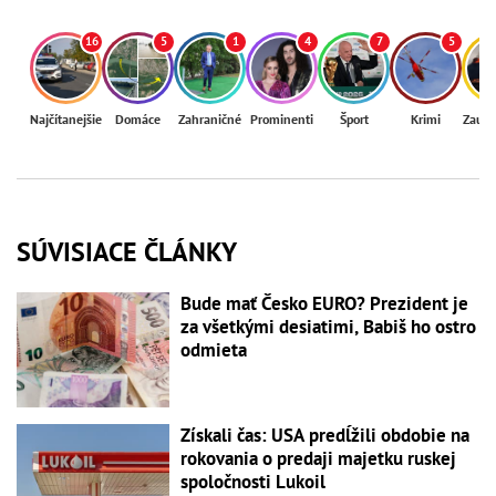
16
5
1
4
7
5
Najčítanejšie
Domáce
Zahraničné
Prominenti
Šport
Krimi
Zaují
SÚVISIACE ČLÁNKY
Bude mať Česko EURO? Prezident je
za všetkými desiatimi, Babiš ho ostro
odmieta
Získali čas: USA predĺžili obdobie na
rokovania o predaji majetku ruskej
spoločnosti Lukoil