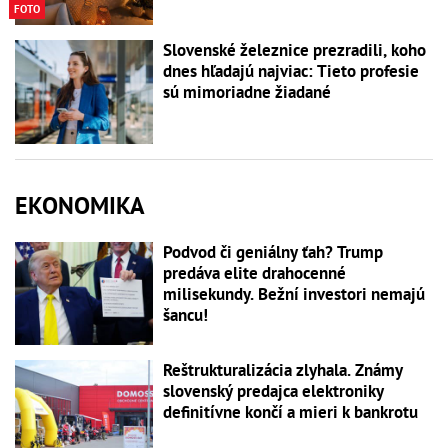
FOTO
Slovenské železnice prezradili, koho
dnes hľadajú najviac: Tieto profesie
sú mimoriadne žiadané
EKONOMIKA
Podvod či geniálny ťah? Trump
predáva elite drahocenné
milisekundy. Bežní investori nemajú
šancu!
Reštrukturalizácia zlyhala. Známy
slovenský predajca elektroniky
definitívne končí a mieri k bankrotu