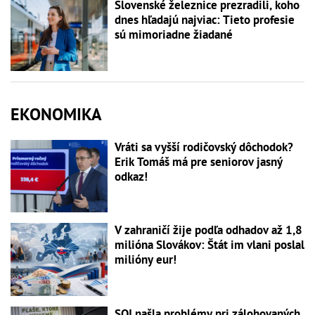
Slovenské železnice prezradili, koho
dnes hľadajú najviac: Tieto profesie
sú mimoriadne žiadané
EKONOMIKA
Vráti sa vyšší rodičovský dôchodok?
Erik Tomáš má pre seniorov jasný
odkaz!
V zahraničí žije podľa odhadov až 1,8
milióna Slovákov: Štát im vlani poslal
milióny eur!
SOI našla problémy pri zálohovaných