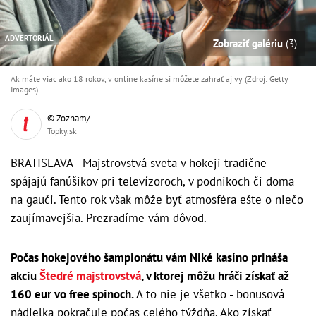
ADVERTORIÁL
Zobraziť galériu
(3)
Ak máte viac ako 18 rokov, v online kasíne si môžete zahrať aj vy (Zdroj: Getty
Images)
© Zoznam/
Topky.sk
BRATISLAVA - Majstrovstvá sveta v hokeji tradične
spájajú fanúšikov pri televízoroch, v podnikoch či doma
na gauči. Tento rok však môže byť atmosféra ešte o niečo
zaujímavejšia. Prezradíme vám dôvod.
Počas hokejového šampionátu vám Niké kasíno prináša
akciu
Štedré majstrovstvá
, v ktorej môžu hráči získať až
160 eur vo free spinoch.
A to nie je všetko - bonusová
nádielka pokračuje počas celého týždňa. Ako získať