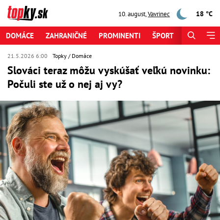
18 °C
10. august
,
Vavrinec
DOMÁCE
ZAHRANIČNÉ
PROMINENTI
ŠPORT
ZAUJÍMAV
21.5.2026 6:00
Topky
Domáce
Slováci teraz môžu vyskúšať veľkú novinku:
Počuli ste už o nej aj vy?