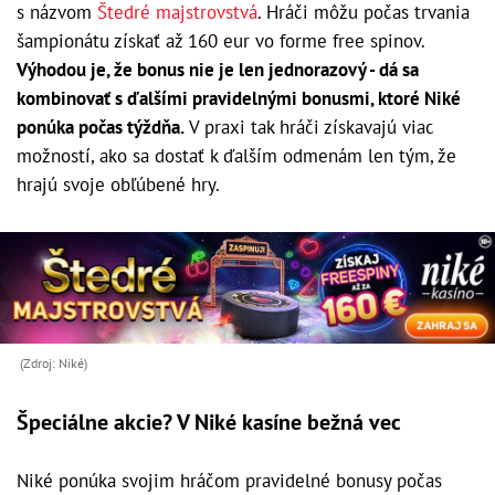
s názvom
Štedré majstrovstvá
. Hráči môžu počas trvania
šampionátu získať až 160 eur vo forme free spinov.
Výhodou je, že bonus nie je len jednorazový - dá sa
kombinovať s ďalšími pravidelnými bonusmi, ktoré Niké
ponúka počas týždňa.
V praxi tak hráči získavajú viac
možností, ako sa dostať k ďalším odmenám len tým, že
hrajú svoje obľúbené hry.
(Zdroj: Niké)
Špeciálne akcie? V Niké kasíne bežná vec
Niké ponúka svojim hráčom pravidelné bonusy počas