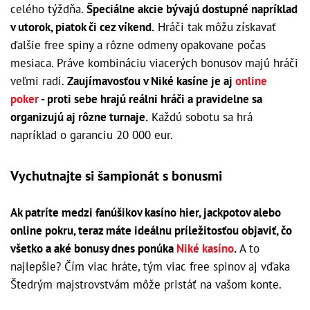
celého týždňa.
Špeciálne akcie bývajú dostupné napríklad
v utorok, piatok či cez víkend.
Hráči tak môžu získavať
ďalšie free spiny a rôzne odmeny opakovane počas
mesiaca. Práve kombináciu viacerých bonusov majú hráči
veľmi radi.
Zaujímavosťou v Niké kasíne je aj
online
poker
- proti sebe hrajú reálni hráči a pravidelne sa
organizujú aj rôzne turnaje.
Každú sobotu sa hrá
napríklad o garanciu 20 000 eur.
Vychutnajte si šampionát s bonusmi
Ak patríte medzi fanúšikov kasíno hier, jackpotov alebo
online pokru, teraz máte ideálnu príležitosťou objaviť, čo
všetko a aké bonusy dnes ponúka
Niké kasíno
.
A to
najlepšie? Čím viac hráte, tým viac free spinov aj vďaka
Štedrým majstrovstvám môže pristáť na vašom konte.