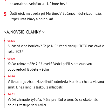
dokonalého zadočku a... Uf, hore bez!
Ďalší útok medveďa pri Martine: V Sučanoch dohrýzol muža,
utrpel úraz hlavy a hrudníka!
NAJNOVŠIE ČLÁNKY
05:01
Súčasná vlna horúčav? To je NIČ! Vedci varujú: TOTO nás čaká v
roku 2027
05:00
Koľko rokov môže žiť človek? Vedci prišli s prekvapivou
odpoveďou! Budete v šoku
24:10
V lietadle ju zbalil Hasselhoff, odmietla Matrix a chcela vlastnú
smrť: Dnes randí s láskou z mladosti!
24:01
Veľké zhrnutie týždňa: Máte prehľad o tom, čo sa okolo nás
deje? Otestuje sa v KVÍZE