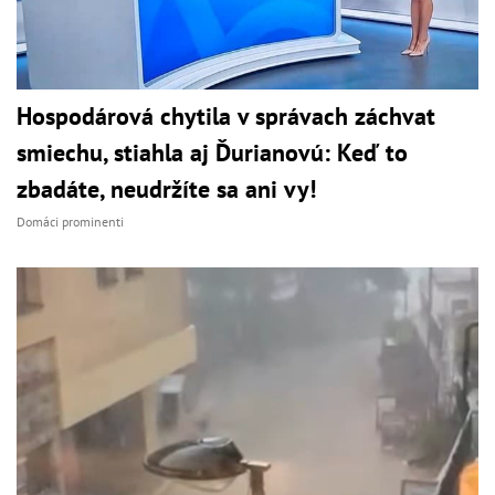
Hospodárová chytila v správach záchvat
smiechu, stiahla aj Ďurianovú: Keď to
zbadáte, neudržíte sa ani vy!
Domáci prominenti