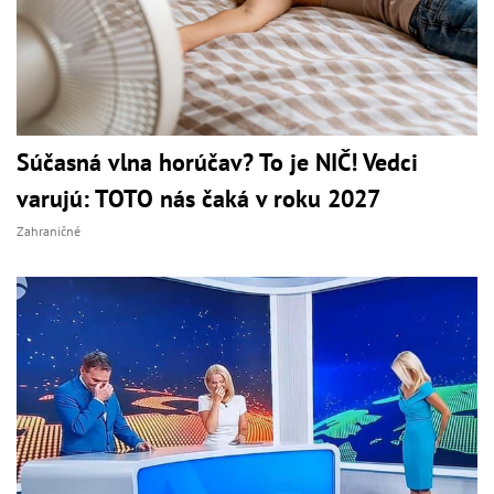
Súčasná vlna horúčav? To je NIČ! Vedci
varujú: TOTO nás čaká v roku 2027
Zahraničné