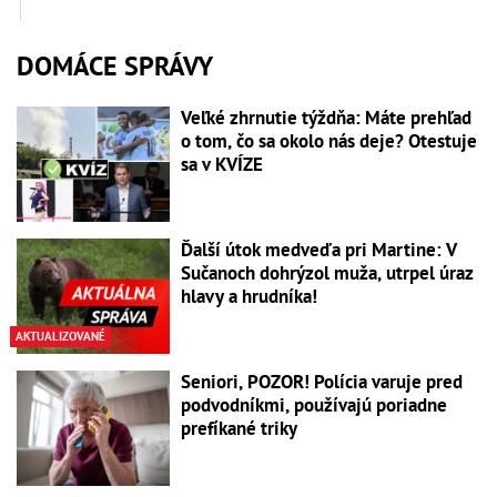
DOMÁCE SPRÁVY
Veľké zhrnutie týždňa: Máte prehľad
o tom, čo sa okolo nás deje? Otestuje
sa v KVÍZE
Ďalší útok medveďa pri Martine: V
Sučanoch dohrýzol muža, utrpel úraz
hlavy a hrudníka!
AKTUALIZOVANÉ
Seniori, POZOR! Polícia varuje pred
podvodníkmi, používajú poriadne
prefíkané triky