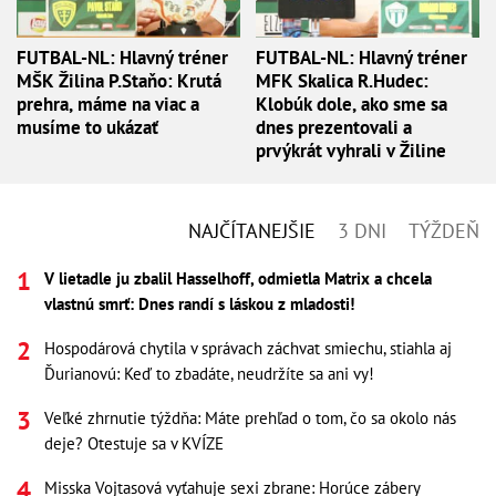
FUTBAL-NL: Hlavný tréner
FUTBAL-NL: Hlavný tréner
MŠK Žilina P.Staňo: Krutá
MFK Skalica R.Hudec:
prehra, máme na viac a
Klobúk dole, ako sme sa
musíme to ukázať
dnes prezentovali a
prvýkrát vyhrali v Žiline
NAJČÍTANEJŠIE
3 DNI
TÝŽDEŇ
V lietadle ju zbalil Hasselhoff, odmietla Matrix a chcela
vlastnú smrť: Dnes randí s láskou z mladosti!
Hospodárová chytila v správach záchvat smiechu, stiahla aj
Ďurianovú: Keď to zbadáte, neudržíte sa ani vy!
Veľké zhrnutie týždňa: Máte prehľad o tom, čo sa okolo nás
deje? Otestuje sa v KVÍZE
Misska Vojtasová vyťahuje sexi zbrane: Horúce zábery