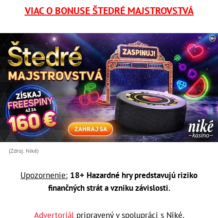
VIAC O BONUSE ŠTEDRÉ MAJSTROVSTVÁ
(Zdroj: Niké)
Upozornenie:
18+
Hazardné hry predstavujú riziko
finančných strát a vzniku závislosti.
Advertoriál
pripravený v spolupráci s Niké.