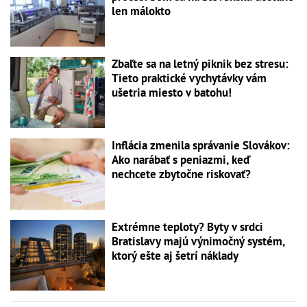
len málokto
Zbaľte sa na letný piknik bez stresu:
Tieto praktické vychytávky vám
ušetria miesto v batohu!
Inflácia zmenila správanie Slovákov:
Ako narábať s peniazmi, keď
nechcete zbytočne riskovať?
Extrémne teploty? Byty v srdci
Bratislavy majú výnimočný systém,
ktorý ešte aj šetrí náklady