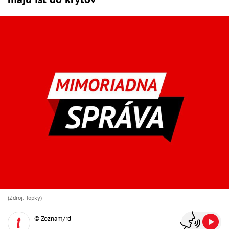
(Zdroj: Topky)
© Zoznam/rd