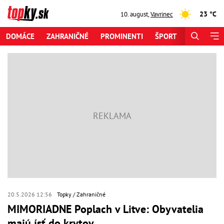
23 °C
10. august
,
Vavrinec
DOMÁCE
ZAHRANIČNÉ
PROMINENTI
ŠPORT
ZAUJÍMAV
20.5.2026 12:56
Topky
Zahraničné
MIMORIADNE Poplach v Litve: Obyvatelia
majú ísť do krytov