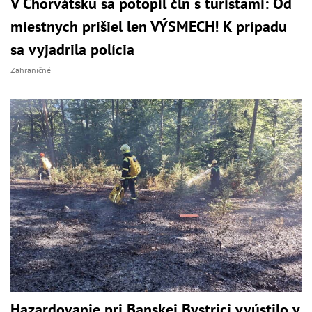
V Chorvátsku sa potopil čln s turistami: Od
miestnych prišiel len VÝSMECH! K prípadu
sa vyjadrila polícia
Zahraničné
Hazardovanie pri Banskej Bystrici vyústilo v