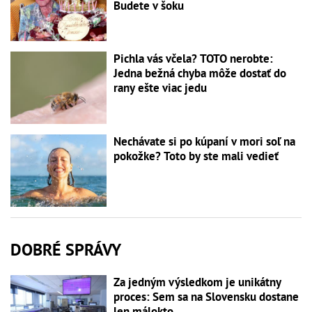
Budete v šoku
Pichla vás včela? TOTO nerobte:
Jedna bežná chyba môže dostať do
rany ešte viac jedu
Nechávate si po kúpaní v mori soľ na
pokožke? Toto by ste mali vedieť
DOBRÉ SPRÁVY
Za jedným výsledkom je unikátny
proces: Sem sa na Slovensku dostane
len málokto