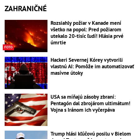
ZAHRANIČNÉ
Rozsiahly požiar v Kanade mení
všetko na popol: Pred požiarom
utekalo 20-tisíc ľudí! Hlásia prvé
úmrtie
FOTO
Hackeri Severnej Kórey vytvorili
vlastnú AI: Pomôže im automatizovať
masívne útoky
USA sa míňajú zásoby zbraní:
Pentagón dal zbrojárom ultimátum!
Vojna s Iránom ich vyčerpáva
Trump hlási kľúčovú posilu v Bielom