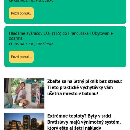
CHRISTAL s. r. o., Francúzsko
Pozri ponuku
Hľadáme zváračov CO₂ (135) do Francúzska | Ubytovanie
zdarma
CHRISTAL s. r. o., Francúzsko
Pozri ponuku
Zbaľte sa na letný piknik bez stresu:
Tieto praktické vychytávky vám
ušetria miesto v batohu!
Extrémne teploty? Byty v srdci
Bratislavy majú výnimočný systém,
ktorý ešte aj šetrí náklady