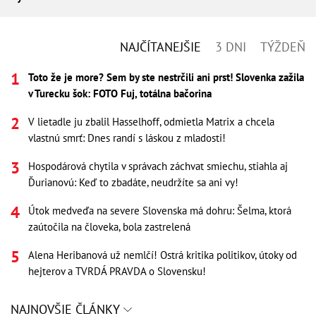
NAJČÍTANEJŠIE
3 DNI
TÝŽDEŇ
Toto že je more? Sem by ste nestrčili ani prst! Slovenka zažila
v Turecku šok: FOTO Fuj, totálna bačorina
V lietadle ju zbalil Hasselhoff, odmietla Matrix a chcela
vlastnú smrť: Dnes randí s láskou z mladosti!
Hospodárová chytila v správach záchvat smiechu, stiahla aj
Ďurianovú: Keď to zbadáte, neudržíte sa ani vy!
Útok medveďa na severe Slovenska má dohru: Šelma, ktorá
zaútočila na človeka, bola zastrelená
Alena Heribanová už nemlčí! Ostrá kritika politikov, útoky od
hejterov a TVRDÁ PRAVDA o Slovensku!
NAJNOVŠIE ČLÁNKY