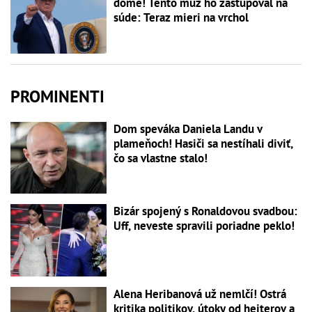
dome! Tento muž ho zastupoval na
súde: Teraz mieri na vrchol
PROMINENTI
Dom speváka Daniela Landu v
plameňoch! Hasiči sa nestíhali diviť,
čo sa vlastne stalo!
Bizár spojený s Ronaldovou svadbou:
Uff, neveste spravili poriadne peklo!
Alena Heribanová už nemlčí! Ostrá
kritika politikov, útoky od hejterov a