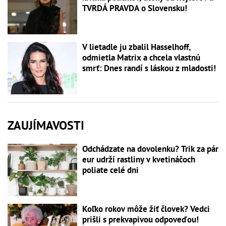
TVRDÁ PRAVDA o Slovensku!
V lietadle ju zbalil Hasselhoff,
odmietla Matrix a chcela vlastnú
smrť: Dnes randí s láskou z mladosti!
ZAUJÍMAVOSTI
Odchádzate na dovolenku? Trik za pár
eur udrží rastliny v kvetináčoch
poliate celé dni
Koľko rokov môže žiť človek? Vedci
prišli s prekvapivou odpoveďou!