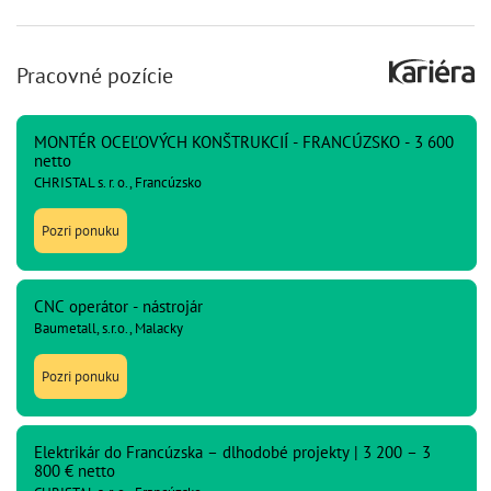
Pracovné pozície
MONTÉR OCEĽOVÝCH KONŠTRUKCIÍ - FRANCÚZSKO - 3 600
netto
CHRISTAL s. r. o., Francúzsko
Pozri ponuku
CNC operátor - nástrojár
Baumetall, s.r.o., Malacky
Pozri ponuku
Elektrikár do Francúzska – dlhodobé projekty | 3 200 – 3
800 € netto