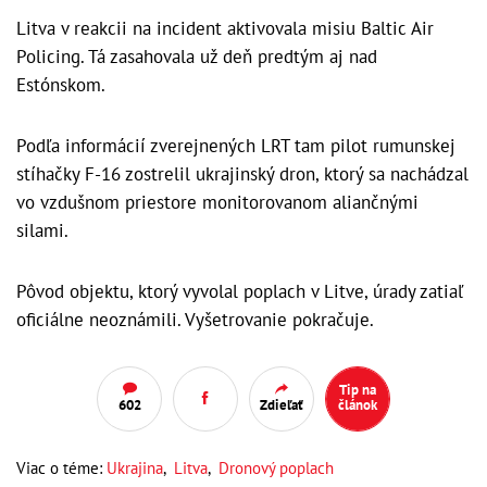
Litva v reakcii na incident aktivovala misiu Baltic Air
Policing. Tá zasahovala už deň predtým aj nad
Estónskom.
Podľa informácií zverejnených LRT tam pilot rumunskej
stíhačky F-16 zostrelil ukrajinský dron, ktorý sa nachádzal
vo vzdušnom priestore monitorovanom aliančnými
silami.
Pôvod objektu, ktorý vyvolal poplach v Litve, úrady zatiaľ
oficiálne neoznámili. Vyšetrovanie pokračuje.
Tip na
602
Zdieľať
článok
Viac o téme:
Ukrajina
,
Litva
,
Dronový poplach