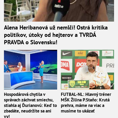
Alena Heribanová už nemlčí! Ostrá kritika
politikov, útoky od hejterov a TVRDÁ
PRAVDA o Slovensku!
Hospodárová chytila v
FUTBAL-NL: Hlavný tréner
správach záchvat smiechu,
MŠK Žilina P.Staňo: Krutá
stiahla aj Ďurianovú: Keď to
prehra, máme na viac a
zbadáte, neudržíte sa ani
musíme to ukázať
vy!