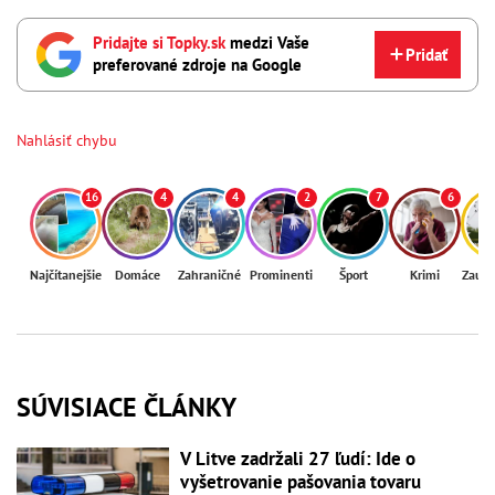
Pridajte si Topky.sk
medzi Vaše
Pridať
preferované zdroje na Google
Nahlásiť chybu
16
4
4
2
7
6
Najčítanejšie
Domáce
Zahraničné
Prominenti
Šport
Krimi
Zaují
SÚVISIACE ČLÁNKY
V Litve zadržali 27 ľudí: Ide o
vyšetrovanie pašovania tovaru