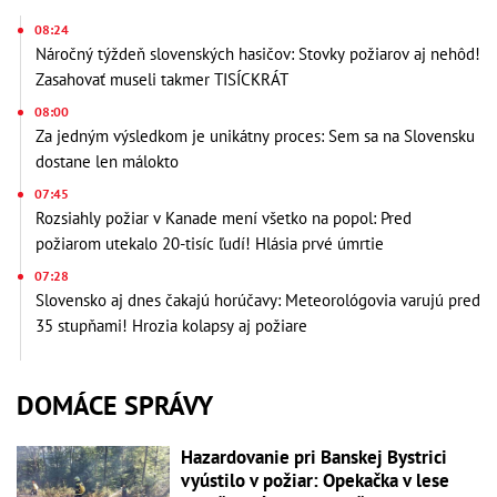
08:24
Náročný týždeň slovenských hasičov: Stovky požiarov aj nehôd!
Zasahovať museli takmer TISÍCKRÁT
08:00
Za jedným výsledkom je unikátny proces: Sem sa na Slovensku
dostane len málokto
07:45
Rozsiahly požiar v Kanade mení všetko na popol: Pred
požiarom utekalo 20-tisíc ľudí! Hlásia prvé úmrtie
07:28
Slovensko aj dnes čakajú horúčavy: Meteorológovia varujú pred
35 stupňami! Hrozia kolapsy aj požiare
DOMÁCE SPRÁVY
Hazardovanie pri Banskej Bystrici
vyústilo v požiar: Opekačka v lese