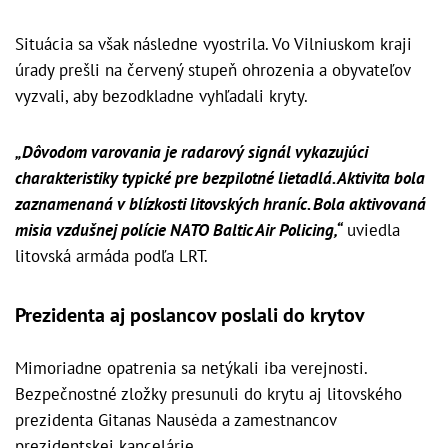
Situácia sa však následne vyostrila. Vo Vilniuskom kraji
úrady prešli na červený stupeň ohrozenia a obyvateľov
vyzvali, aby bezodkladne vyhľadali kryty.
„Dôvodom varovania je radarový signál vykazujúci
charakteristiky typické pre bezpilotné lietadlá. Aktivita bola
zaznamenaná v blízkosti litovských hraníc. Bola aktivovaná
misia vzdušnej polície NATO Baltic Air Policing,“
uviedla
litovská armáda podľa LRT.
Prezidenta aj poslancov poslali do krytov
Mimoriadne opatrenia sa netýkali iba verejnosti.
Bezpečnostné zložky presunuli do krytu aj litovského
prezidenta Gitanas Nausėda a zamestnancov
prezidentskej kancelárie.