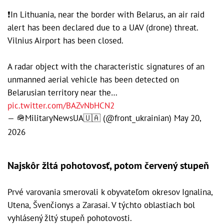
❗️In Lithuania, near the border with Belarus, an air raid
alert has been declared due to a UAV (drone) threat.
Vilnius Airport has been closed.
A radar object with the characteristic signatures of an
unmanned aerial vehicle has been detected on
Belarusian territory near the…
pic.twitter.com/BAZvNbHCN2
— 🪖MilitaryNewsUA🇺🇦 (@front_ukrainian)
May 20,
2026
Najskôr žltá pohotovosť, potom červený stupeň
Prvé varovania smerovali k obyvateľom okresov Ignalina,
Utena, Švenčionys a Zarasai. V týchto oblastiach bol
vyhlásený žltý stupeň pohotovosti.