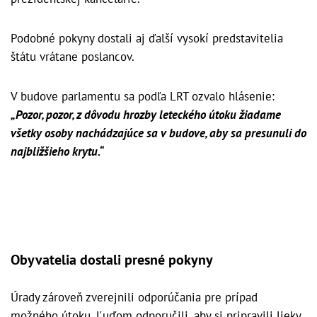
Podobné pokyny dostali aj ďalší vysokí predstavitelia
štátu vrátane poslancov.
V budove parlamentu sa podľa LRT ozvalo hlásenie:
„Pozor, pozor, z dôvodu hrozby leteckého útoku žiadame
všetky osoby nachádzajúce sa v budove, aby sa presunuli do
najbližšieho krytu.“
Obyvatelia dostali presné pokyny
Úrady zároveň zverejnili odporúčania pre prípad
možného útoku. Ľuďom odporučili, aby si pripravili lieky,