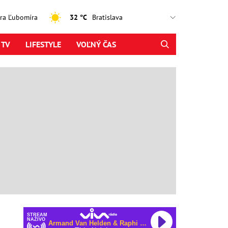
jtra Ľubomíra
32 °C
 TV
LIFESTYLE
VOĽNÝ ČAS
STREAM
NAŽIVO
Armand Van Helden & Raphi & George Reid