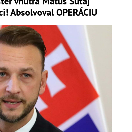
er vnútra Matúš Šutaj
ici! Absolvoval OPERÁCIU