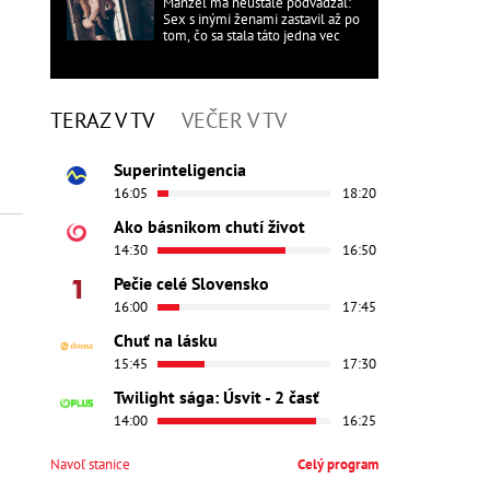
Manžel ma neustále podvádzal:
Sex s inými ženami zastavil až po
tom, čo sa stala táto jedna vec
TERAZ V TV
VEČER V TV
Superinteligencia
16:05
18:20
Ako básnikom chutí život
14:30
16:50
Pečie celé Slovensko
16:00
17:45
Chuť na lásku
15:45
17:30
Twilight sága: Úsvit - 2 časť
14:00
16:25
Navoľ stanice
Celý program