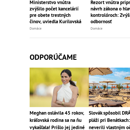
Ministerstvo vnútra
Rezort vnútra pripr
zvýšilo počet kancelárií
návrh zákona o hla
pre obete trestných
kontrolóroch: Zvýš
činov, uviedla Kurilovská
odbornosť
Domáce
Domáce
ODPORÚČAME
Meghan oslávila 45 rokov,
Slovák spôsobil D
kráľovská rodina sa na ňu
pláži pri Benátkach:
vykašľala! Prišlo jej jediné
neverili vlastným o