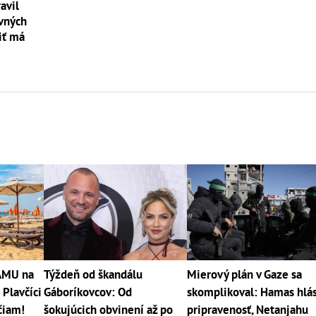
avil
vných
iť má
RÁMU na
Týždeň od škandálu
Mierový plán v Gaze sa
 Plavčíci
Gáboríkovcov: Od
skomplikoval: Hamas hlás
čiam!
šokujúcich obvinení až po
pripravenosť, Netanjahu