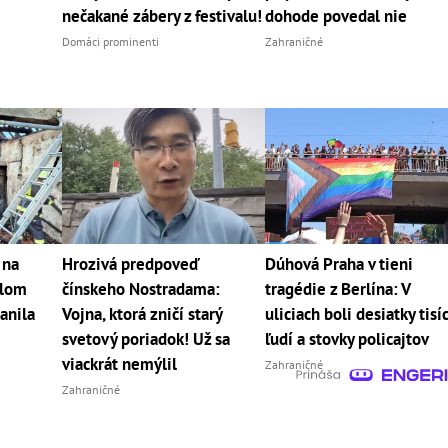
nečakané zábery z festivalu!
dohode povedal nie
Domáci prominenti
Zahraničné
 na
Hrozivá predpoveď
Dúhová Praha v tieni
hlom
čínskeho Nostradama:
tragédie z Berlína: V
anila
Vojna, ktorá zničí starý
uliciach boli desiatky tisí
svetový poriadok! Už sa
ľudí a stovky policajtov
viackrát nemýlil
Zahraničné
Zahraničné