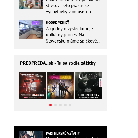
stresu: Tieto praktické
vychytávky vám ušetria
miesto v batohu!
DOBRE VEDIEŤ
Za jedným výsledkom je
unikátny proces: Na
Slovensku máme špičkové
pracovisko
PREDPREDAJ
.sk - Tu sa rodia zážitky
PARTNERSKÉ VZŤAHY