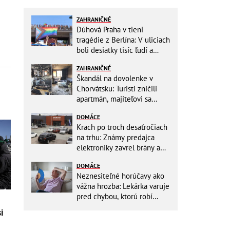
ZAHRANIČNÉ
Dúhová Praha v tieni
tragédie z Berlína: V uliciach
boli desiatky tisíc ľudí a
stovky policajtov
ZAHRANIČNÉ
Škandál na dovolenke v
Chorvátsku: Turisti zničili
apartmán, majiteľovi sa
vysmievali a ešte chcú
DOMÁCE
preplatiť hotel
Krach po troch desaťročiach
na trhu: Známy predajca
elektroniky zavrel brány a
mieri do bankrotu!
DOMÁCE
Neznesiteľné horúčavy ako
vážna hrozba: Lekárka varuje
pred chybou, ktorú robí
väčšina starších ľudí!
i