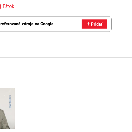
j Eštok
referované zdroje na Google
Pridať