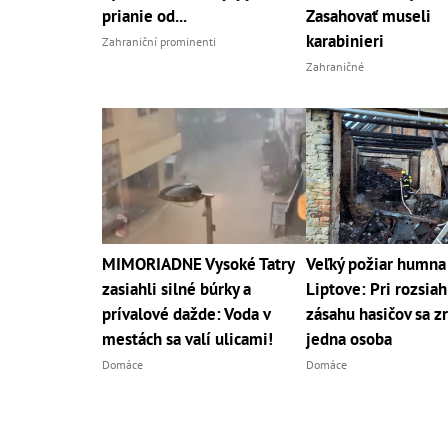
prianie od...
Zasahovať museli
karabinieri
Zahraniční prominenti
Zahraničné
MIMORIADNE Vysoké Tatry
Veľký požiar humna
zasiahli silné búrky a
Liptove: Pri rozsia
prívalové dažde: Voda v
zásahu hasičov sa zr
mestách sa valí ulicami!
jedna osoba
Domáce
Domáce