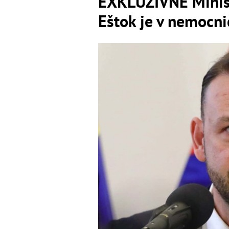
EXKLUZÍVNE Minist
Eštok je v nemocn