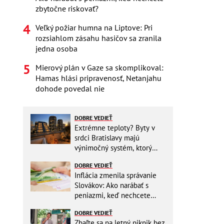
zbytočne riskovať?
Veľký požiar humna na Liptove: Pri
rozsiahlom zásahu hasičov sa zranila
jedna osoba
Mierový plán v Gaze sa skomplikoval:
Hamas hlási pripravenosť, Netanjahu
dohode povedal nie
DOBRE VEDIEŤ
Extrémne teploty? Byty v
srdci Bratislavy majú
výnimočný systém, ktorý
ešte aj šetrí náklady
DOBRE VEDIEŤ
Inflácia zmenila správanie
Slovákov: Ako narábať s
peniazmi, keď nechcete
zbytočne riskovať?
DOBRE VEDIEŤ
Zbaľte sa na letný piknik bez