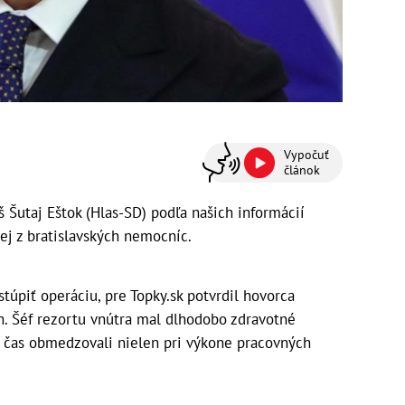
Vypočuť
článok
 Šutaj Eštok (Hlas-SD) podľa našich informácií
ej z bratislavských nemocníc.
túpiť operáciu, pre Topky.sk potvrdil hovorca
. Šéf rezortu vnútra mal dlhodobo zdravotné
í čas obmedzovali nielen pri výkone pracovných