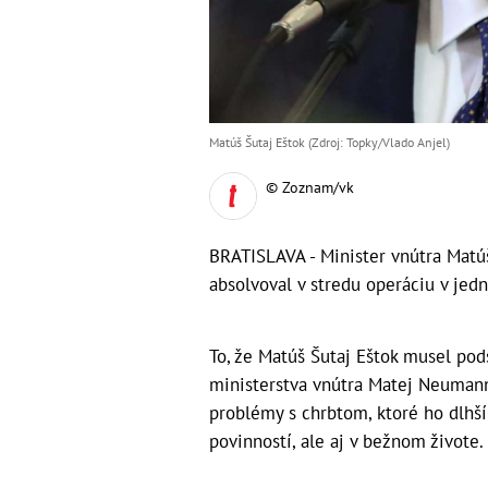
Matúš Šutaj Eštok (Zdroj: Topky/Vlado Anjel)
© Zoznam/vk
BRATISLAVA - Minister vnútra Matúš
absolvoval v stredu operáciu v jedn
To, že Matúš Šutaj Eštok musel pods
ministerstva vnútra Matej Neumann
problémy s chrbtom, ktoré ho dlhš
povinností, ale aj v bežnom živote.