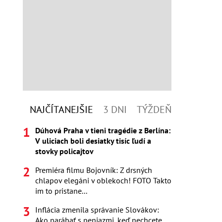
NAJČÍTANEJŠIE
3 DNI
TÝŽDEŇ
Dúhová Praha v tieni tragédie z Berlína:
V uliciach boli desiatky tisíc ľudí a
stovky policajtov
Premiéra filmu Bojovník: Z drsných
chlapov elegáni v oblekoch! FOTO Takto
im to pristane...
Inflácia zmenila správanie Slovákov:
Ako narábať s peniazmi, keď nechcete