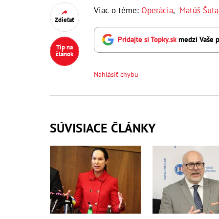
Viac o téme:
Operácia
,
Matúš Šuta
Zdieľať
Pridajte si Topky.sk
medzi Vaše p
Tip na
článok
Nahlásiť chybu
SÚVISIACE ČLÁNKY