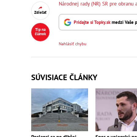
Národnej rady (NR) SR pre obranu 
Zdieľať
Pridajte si Topky.sk
medzi Vaše p
Tip na
článok
Nahlásiť chybu
SÚVISIACE ČLÁNKY
Poslanci sa po dlhšej
Spor o vojenskú p