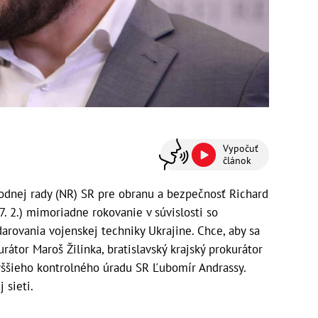
Vypočuť
článok
dnej rady (NR) SR pre obranu a bezpečnosť Richard
7. 2.) mimoriadne rokovanie v súvislosti so
arovania vojenskej techniky Ukrajine. Chce, aby sa
rátor Maroš Žilinka, bratislavský krajský prokurátor
yššieho kontrolného úradu SR Ľubomír Andrassy.
 sieti.