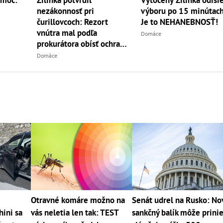
Vytočený Žilinka odišie
nezákonnosť pri
výboru po 15 minútach
čurillovcoch: Rezort
Je to NEHANEBNOSŤ!
vnútra mal podľa
Domáce
prokurátora obísť ochranu
oznamovateľov
Domáce
Otravné komáre možno na
Senát udrel na Rusko: No
ini sa
vás neletia len tak: TEST
sankčný balík môže prinie