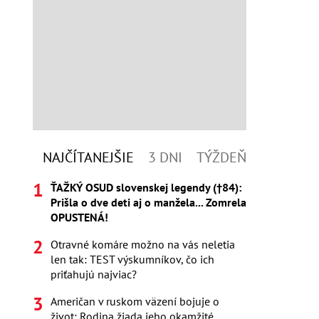
NAJČÍTANEJŠIE
3 DNI
TÝŽDEŇ
ŤAŽKÝ OSUD slovenskej legendy (†84):
Prišla o dve deti aj o manžela... Zomrela
OPUSTENÁ!
Otravné komáre možno na vás neletia
len tak: TEST výskumníkov, čo ich
priťahujú najviac?
Američan v ruskom väzení bojuje o
život: Rodina žiada jeho okamžité