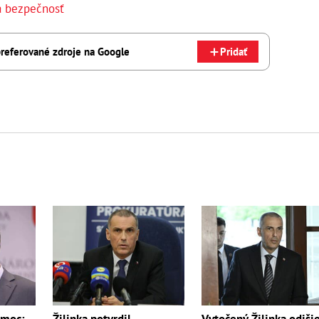
a bezpečnosť
referované zdroje na Google
Pridať
omoc:
Žilinka potvrdil