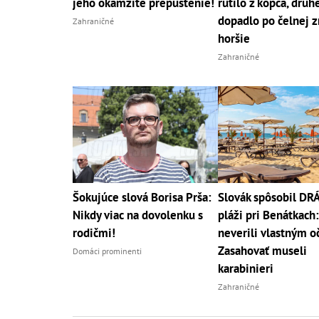
jeho okamžité prepustenie!
rútilo z kopca, druh
dopadlo po čelnej z
Zahraničné
horšie
Zahraničné
Šokujúce slová Borisa Prša:
Slovák spôsobil D
Nikdy viac na dovolenku s
pláži pri Benátkach:
rodičmi!
neverili vlastným o
Zasahovať museli
Domáci prominenti
karabinieri
Zahraničné