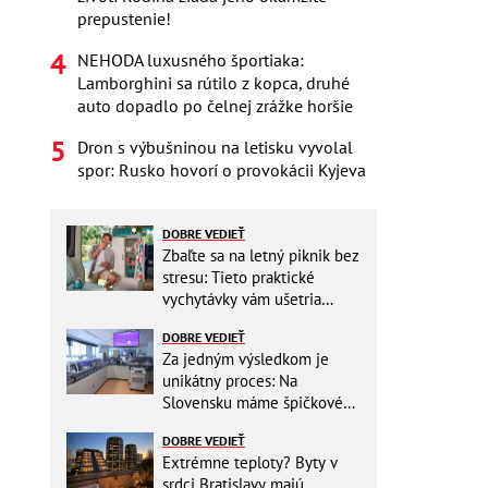
prepustenie!
NEHODA luxusného športiaka:
Lamborghini sa rútilo z kopca, druhé
auto dopadlo po čelnej zrážke horšie
Dron s výbušninou na letisku vyvolal
spor: Rusko hovorí o provokácii Kyjeva
DOBRE VEDIEŤ
Zbaľte sa na letný piknik bez
stresu: Tieto praktické
vychytávky vám ušetria
miesto v batohu!
DOBRE VEDIEŤ
Za jedným výsledkom je
unikátny proces: Na
Slovensku máme špičkové
pracovisko
DOBRE VEDIEŤ
Extrémne teploty? Byty v
srdci Bratislavy majú