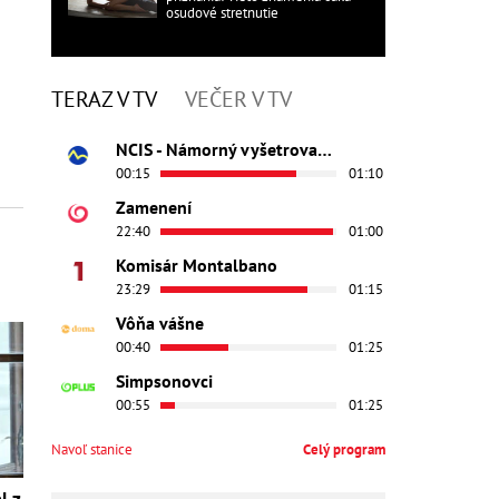
osudové stretnutie
TERAZ V TV
VEČER V TV
NCIS - Námorný vyšetrovací úrad
00:15
01:10
Zamenení
22:40
01:00
Komisár Montalbano
23:29
01:15
Vôňa vášne
00:40
01:25
Simpsonovci
00:55
01:25
Navoľ stanice
Celý program