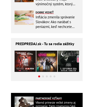
výnimočný systém, ktorý
ešte aj šetrí náklady
DOBRE VEDIEŤ
Inflácia zmenila správanie
Slovákov: Ako narábať s
peniazmi, keď nechcete
zbytočne riskovať?
PREDPREDAJ
.sk - Tu sa rodia zážitky
PARTNERSKÉ VZŤAHY
Víkend prinesie veľké zmeny aj
priznania: Tieto znamenia čaká