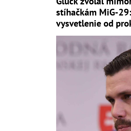
Glück zvolal mimor
stíhačkám MiG-29: 
vysvetlenie od pro