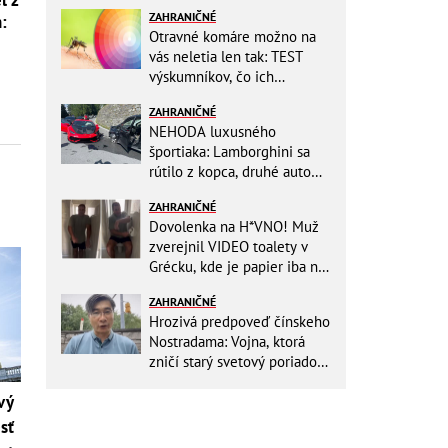
l z
ZAHRANIČNÉ
:
Otravné komáre možno na
vás neletia len tak: TEST
výskumníkov, čo ich
priťahujú najviac?
ZAHRANIČNÉ
NEHODA luxusného
športiaka: Lamborghini sa
rútilo z kopca, druhé auto
dopadlo po čelnej zrážke
ZAHRANIČNÉ
horšie
Dovolenka na H*VNO! Muž
zverejnil VIDEO toalety v
Grécku, kde je papier iba na
OKRASU: Utrieť sa musíte ísť
ZAHRANIČNÉ
do kuchyne
Hrozivá predpoveď čínskeho
Nostradama: Vojna, ktorá
zničí starý svetový poriadok!
Už sa viackrát nemýlil
vý
sť