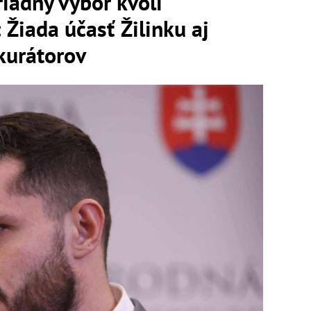
iadny výbor kvôli
Žiada účasť Žilinku aj
kurátorov