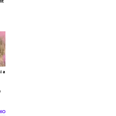
nt
i a
e