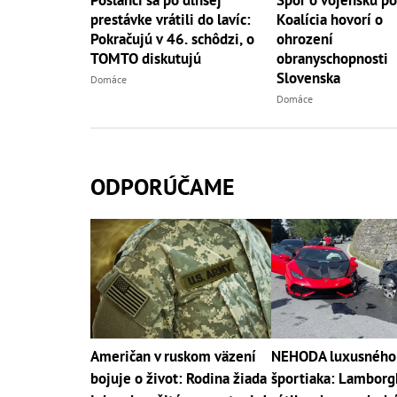
prestávke vrátili do lavíc:
Koalícia hovorí o
Pokračujú v 46. schôdzi, o
ohrození
TOMTO diskutujú
obranyschopnosti
Slovenska
Domáce
Domáce
ODPORÚČAME
Američan v ruskom väzení
NEHODA luxusného
bojuje o život: Rodina žiada
športiaka: Lamborgh