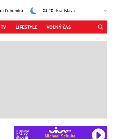
jtra Ľubomíra
21 °C
 TV
LIFESTYLE
VOĽNÝ ČAS
STREAM
NAŽIVO
Michael Schulte