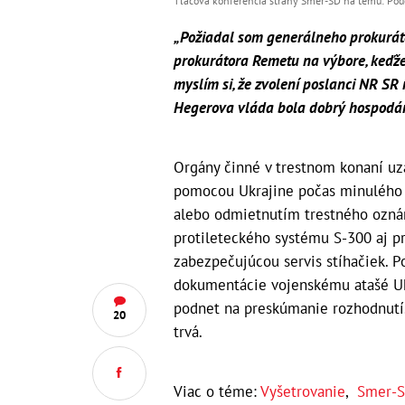
Tlačová konferencia strany Smer-SD na tému: Podo
„Požiadal som generálneho prokurát
prokurátora Remetu na výbore, keďže 
myslím si, že zvolení poslanci NR SR 
Hegerova vláda bola dobrý hospodár,
Orgány činné v trestnom konaní uzav
pomocou Ukrajine počas minulého 
alebo odmietnutím trestného oznám
protileteckého systému S-300 aj p
zabezpečujúcou servis stíhačiek. P
dokumentácie vojenskému atašé Ukr
podnet na preskúmanie rozhodnutí.
20
trvá.
Viac o téme:
Vyšetrovanie
,
Smer-