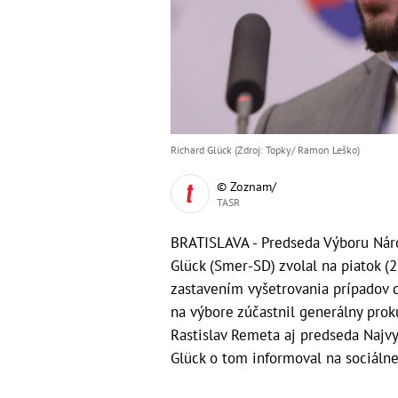
Richard Glück (Zdroj: Topky/ Ramon Leško)
© Zoznam/
TASR
BRATISLAVA - Predseda Výboru Náro
Glück (Smer-SD) zvolal na piatok (2
zastavením vyšetrovania prípadov d
na výbore zúčastnil generálny proku
Rastislav Remeta aj predseda Najv
Glück o tom informoval na sociálnej