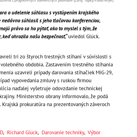
zrenia z progresívnych subvenčných podvodov (Zdroj: Topky/Vlado Anjel)
ora o udelenie súhlasu s vystúpením krajského
nedávno súhlasil s jeho tlačovou konferenciou,
majú právo sa ho pýtať, ako to myslel s tým, že
 keď ohrozila našu bezpečnosť,“
uviedol Glück.
reli tri zo štyroch trestných stíhaní v súvislosti s
volebného obdobia. Zastavením trestného stíhania
enia uzavreli prípady darovania stíhačiek MiG-29,
rípad vypovedania zmluvy s ruskou firmou
olícia naďalej vyšetruje odovzdanie technickej
ajiny. Ministerstvo obrany informovalo, že podá
 Krajská prokuratúra na prezentovaných záveroch
SD
,
Richard Glück
,
Darovanie techniky
,
Výbor