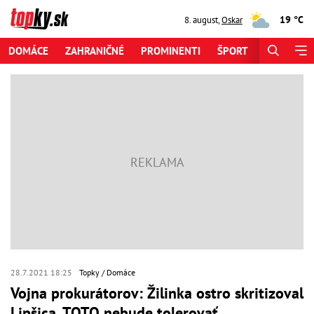
19 °C
8. august
,
Oskar
DOMÁCE
ZAHRANIČNÉ
PROMINENTI
ŠPORT
ZAUJÍMAV
28.7.2021 18:25
Topky
Domáce
Vojna prokurátorov: Žilinka ostro skritizoval
Lipšica, TOTO nebude tolerovať