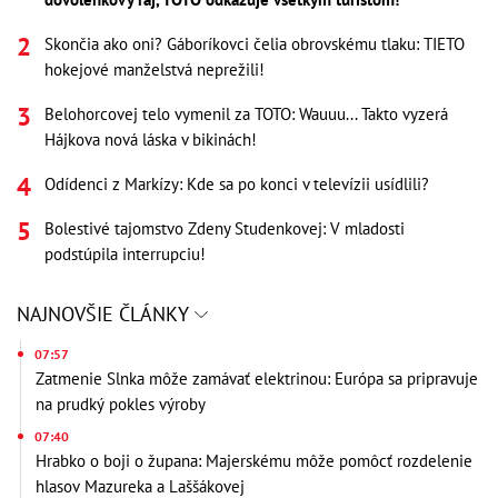
Skončia ako oni? Gáboríkovci čelia obrovskému tlaku: TIETO
hokejové manželstvá neprežili!
Belohorcovej telo vymenil za TOTO: Wauuu... Takto vyzerá
Hájkova nová láska v bikinách!
Odídenci z Markízy: Kde sa po konci v televízii usídlili?
Bolestivé tajomstvo Zdeny Studenkovej: V mladosti
podstúpila interrupciu!
NAJNOVŠIE ČLÁNKY
07:57
Zatmenie Slnka môže zamávať elektrinou: Európa sa pripravuje
na prudký pokles výroby
07:40
Hrabko o boji o župana: Majerskému môže pomôcť rozdelenie
hlasov Mazureka a Laššákovej