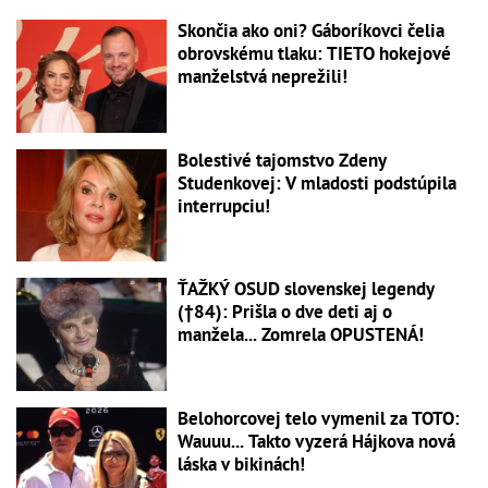
Skončia ako oni? Gáboríkovci čelia
obrovskému tlaku: TIETO hokejové
manželstvá neprežili!
Bolestivé tajomstvo Zdeny
Studenkovej: V mladosti podstúpila
interrupciu!
ŤAŽKÝ OSUD slovenskej legendy
(†84): Prišla o dve deti aj o
manžela... Zomrela OPUSTENÁ!
Belohorcovej telo vymenil za TOTO:
Wauuu... Takto vyzerá Hájkova nová
láska v bikinách!