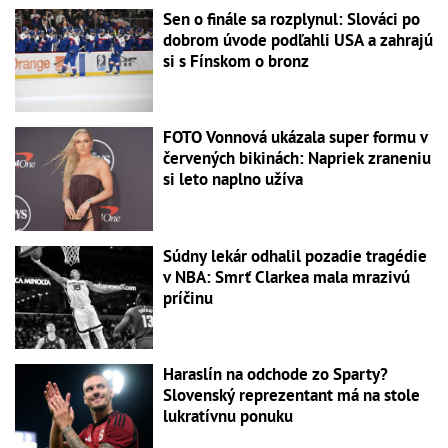
Sen o finále sa rozplynul: Slováci po
dobrom úvode podľahli USA a zahrajú
si s Fínskom o bronz
FOTO Vonnová ukázala super formu v
červených bikinách: Napriek zraneniu
si leto naplno užíva
Súdny lekár odhalil pozadie tragédie
v NBA: Smrť Clarkea mala mrazivú
príčinu
Haraslín na odchode zo Sparty?
Slovenský reprezentant má na stole
lukratívnu ponuku