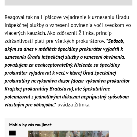
Reagoval tak na Lipšicove vyjadrenie k uzneseniu Úradu
inšpekčnej služby o vznesení obvinenia voči svedkom vo
viacerých kauzách. Ako zdôraznil Žilinka, princíp
zdržanlivosti platí pre všetkých prokurátorov.
"Spôsob,
akým sa dnes v médiách špeciálny prokurátor vyjadril k
uzneseniu Úradu inšpekčnej služby o vznesení obvinenia,
považujem za neakceptovateľný. Nielenže sa špeciálny
prokurátor vyjadroval k veci, v ktorej Úrad špeciálnej
prokuratúry nevykonáva dozor (dozor vykonáva prokurátor
Krajskej prokuratúry Bratislava), ale špekulatívne
polemizoval s jednotlivými dôkazmi neprípustný spôsobom
vlastným pre obhajobu,"
uvádza Žilinka.
Mohlo by vás zaujímať: