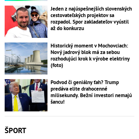
Jeden z najúspešnejších slovenských
cestovateľských projektov sa
rozpadol. Spor zakladateľov vyústil
až do konkurzu
Historický moment v Mochovciach:
Nový jadrový blok má za sebou
rozhodujúci krok k výrobe elektriny
(foto)
Podvod či geniálny ťah? Trump
predáva elite drahocenné
milisekundy. Bežní investori nemajú
šancu!
ŠPORT