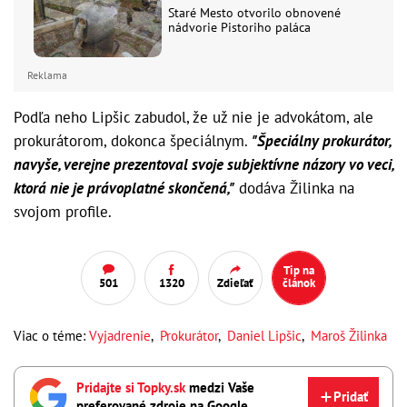
Staré Mesto otvorilo obnovené
nádvorie Pistoriho paláca
Reklama
Podľa neho Lipšic zabudol, že už nie je advokátom, ale
prokurátorom, dokonca špeciálnym.
"Špeciálny prokurátor,
navyše, verejne prezentoval svoje subjektívne názory vo veci,
ktorá nie je právoplatné skončená,"
dodáva Žilinka na
svojom profile.
Tip na
501
1320
Zdieľať
článok
Viac o téme:
Vyjadrenie
,
Prokurátor
,
Daniel Lipšic
,
Maroš Žilinka
Pridajte si Topky.sk
medzi Vaše
Pridať
preferované zdroje na Google