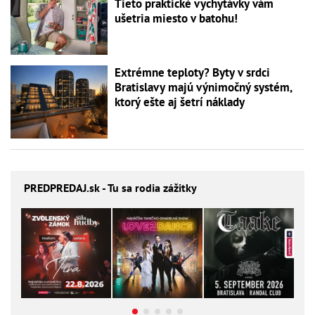
Tieto praktické vychytávky vám
ušetria miesto v batohu!
Extrémne teploty? Byty v srdci
Bratislavy majú výnimočný systém,
ktorý ešte aj šetrí náklady
PREDPREDAJ
.sk - Tu sa rodia zážitky