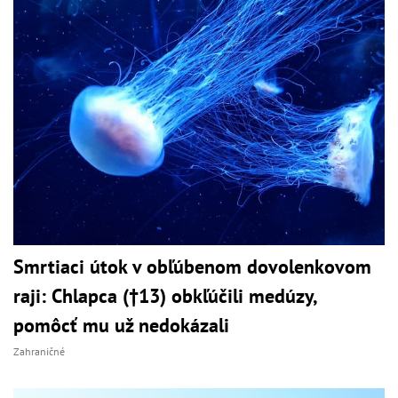
Smrtiaci útok v obľúbenom dovolenkovom
raji: Chlapca (†13) obkľúčili medúzy,
pomôcť mu už nedokázali
Zahraničné