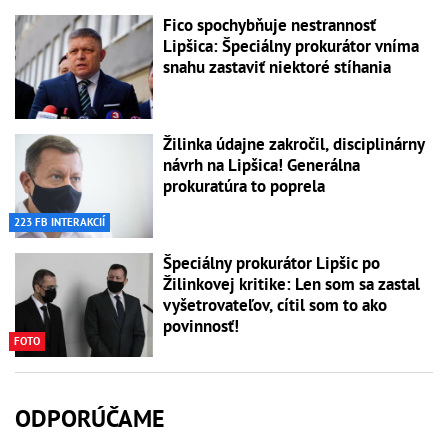
Fico spochybňuje nestrannosť
Lipšica: Špeciálny prokurátor vníma
snahu zastaviť niektoré stíhania
Žilinka údajne zakročil, disciplinárny
návrh na Lipšica! Generálna
prokuratúra to poprela
223 FB INTERAKCIÍ
Špeciálny prokurátor Lipšic po
Žilinkovej kritike: Len som sa zastal
vyšetrovateľov, cítil som to ako
povinnosť!
FOTO
ODPORÚČAME