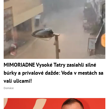
MIMORIADNE Vysoké Tatry zasiahli silné
búrky a prívalové dažde: Voda v mestách sa
valí ulicami!
Domáce