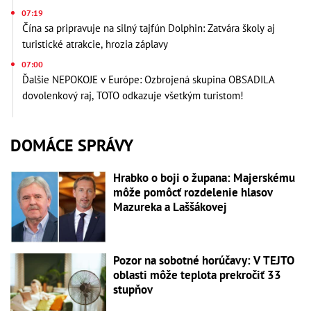
07:19
Čína sa pripravuje na silný tajfún Dolphin: Zatvára školy aj
turistické atrakcie, hrozia záplavy
07:00
Ďalšie NEPOKOJE v Európe: Ozbrojená skupina OBSADILA
dovolenkový raj, TOTO odkazuje všetkým turistom!
DOMÁCE SPRÁVY
Hrabko o boji o župana: Majerskému
môže pomôcť rozdelenie hlasov
Mazureka a Laššákovej
Pozor na sobotné horúčavy: V TEJTO
oblasti môže teplota prekročiť 33
stupňov