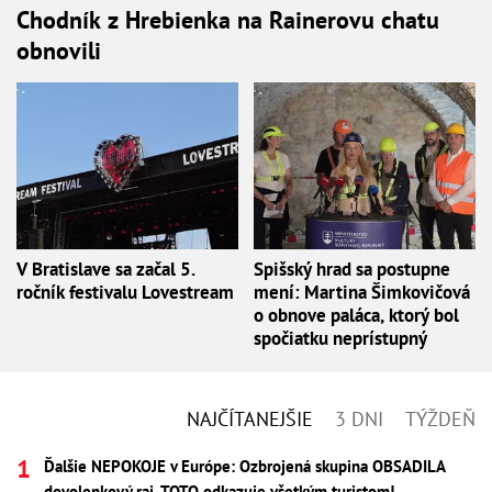
Chodník z Hrebienka na Rainerovu chatu
obnovili
V Bratislave sa začal 5.
Spišský hrad sa postupne
ročník festivalu Lovestream
mení: Martina Šimkovičová
o obnove paláca, ktorý bol
spočiatku neprístupný
NAJČÍTANEJŠIE
3 DNI
TÝŽDEŇ
Ďalšie NEPOKOJE v Európe: Ozbrojená skupina OBSADILA
dovolenkový raj, TOTO odkazuje všetkým turistom!