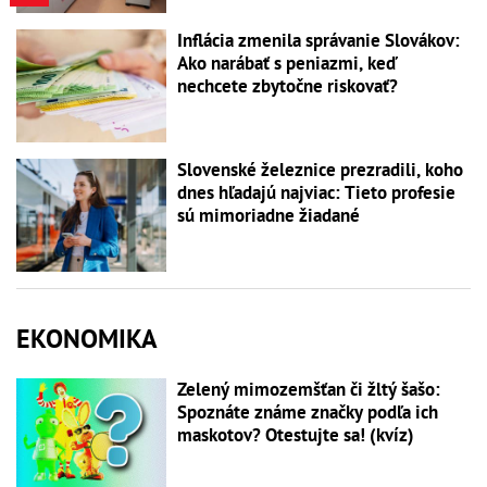
Inflácia zmenila správanie Slovákov:
Ako narábať s peniazmi, keď
nechcete zbytočne riskovať?
Slovenské železnice prezradili, koho
dnes hľadajú najviac: Tieto profesie
sú mimoriadne žiadané
EKONOMIKA
Zelený mimozemšťan či žltý šašo:
Spoznáte známe značky podľa ich
maskotov? Otestujte sa! (kvíz)