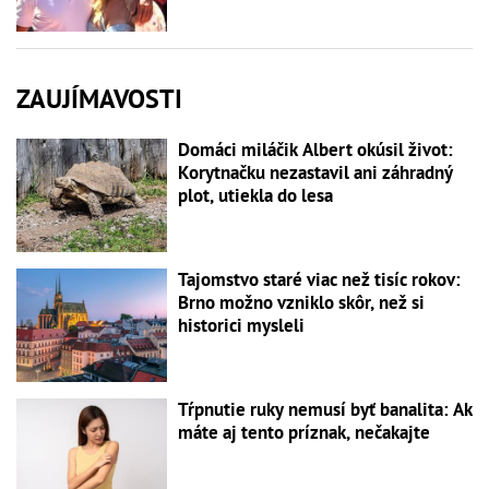
ZAUJÍMAVOSTI
Domáci miláčik Albert okúsil život:
Korytnačku nezastavil ani záhradný
plot, utiekla do lesa
Tajomstvo staré viac než tisíc rokov:
Brno možno vzniklo skôr, než si
historici mysleli
Tŕpnutie ruky nemusí byť banalita: Ak
máte aj tento príznak, nečakajte