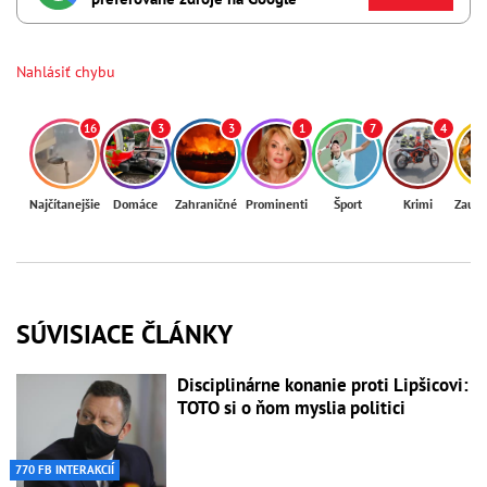
Nahlásiť chybu
16
3
3
1
7
4
Najčítanejšie
Domáce
Zahraničné
Prominenti
Šport
Krimi
Zaují
SÚVISIACE ČLÁNKY
Disciplinárne konanie proti Lipšicovi:
TOTO si o ňom myslia politici
770 FB INTERAKCIÍ