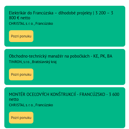
Elektrikár do Francúzska – dlhodobé projekty | 3 200 – 3
800 € netto
CHRISTAL s. r. o., Francúzsko
Pozri ponuku
Obchodno-technický manažér na pobočkách - KE, PK, BA
TINRON, s.r.o., Bratislavský kraj
Pozri ponuku
MONTÉR OCEĽOVÝCH KONŠTRUKCIÍ - FRANCÚZSKO - 3 600
netto
CHRISTAL s. r. o., Francúzsko
Pozri ponuku