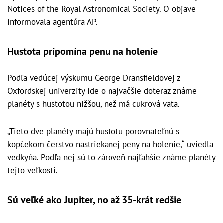
Notices of the Royal Astronomical Society. O objave
informovala agentúra AP.
Hustota pripomína penu na holenie
Podľa vedúcej výskumu George Dransfieldovej z
Oxfordskej univerzity ide o najväčšie doteraz známe
planéty s hustotou nižšou, než má cukrová vata.
„Tieto dve planéty majú hustotu porovnateľnú s
kopčekom čerstvo nastriekanej peny na holenie,“ uviedla
vedkyňa. Podľa nej sú to zároveň najľahšie známe planéty
tejto veľkosti.
Sú veľké ako Jupiter, no až 35-krát redšie