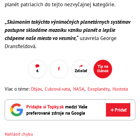
planét patriacich do tejto nezvyčajnej kategórie.
„Skúmaním takýchto výnimočných planetárnych systémov
postupne skladáme mozaiku vzniku planét a lepšie
chápeme naše miesto vo vesmíre,“
uzavrela George
Dransfieldová.
Tip na
6
Zdieľať
článok
Viac o téme:
Objav
,
Cukrová vata
,
NASA
,
Exoplanéty
,
Hustota
Pridajte si Topky.sk
medzi Vaše
Pridať
preferované zdroje na Google
Nahlásiť chybu