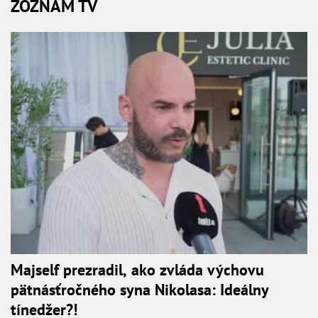
ZOZNAM TV
Majself prezradil, ako zvláda výchovu
pätnásťročného syna Nikolasa: Ideálny
tínedžer?!