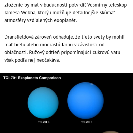
zloženie by mal v budúcnosti potvrdiť Vesmírny teleskop
Jamesa Webba, ktorý umožňuje detailnejšie skúmať
atmosféry vzdialených exoplanét.
Dransfieldová zároveň odhaduje, že tieto svety by mohli
mať bielu alebo modrastú farbu v závislosti od
oblačnosti. Ružový odtieň pripomínajúci cukrovú vatu
však podľa nej neočakáva.