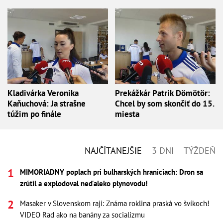
Kladivárka Veronika
Prekážkár Patrik Dömötör:
Kaňuchová: Ja strašne
Chcel by som skončiť do 15.
túžim po finále
miesta
NAJČÍTANEJŠIE
3 DNI
TÝŽDEŇ
MIMORIADNY poplach pri bulharských hraniciach: Dron sa
zrútil a explodoval neďaleko plynovodu!
Masaker v Slovenskom raji: Známa roklina praská vo švíkoch!
VIDEO Rad ako na banány za socializmu