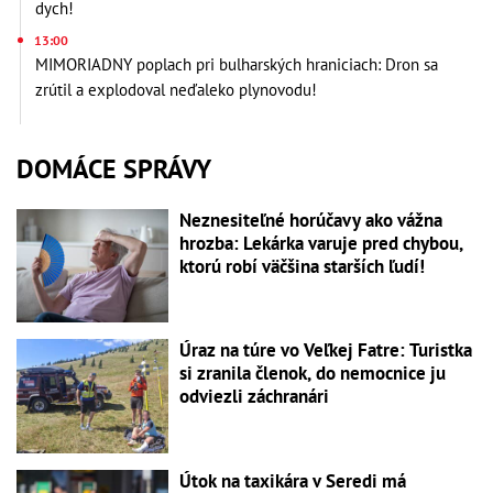
dych!
13:00
MIMORIADNY poplach pri bulharských hraniciach: Dron sa
zrútil a explodoval neďaleko plynovodu!
DOMÁCE SPRÁVY
Neznesiteľné horúčavy ako vážna
hrozba: Lekárka varuje pred chybou,
ktorú robí väčšina starších ľudí!
Úraz na túre vo Veľkej Fatre: Turistka
si zranila členok, do nemocnice ju
odviezli záchranári
Útok na taxikára v Seredi má