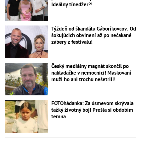
Ideálny tínedžer?!
Týždeň od škandálu Gáboríkovcov: Od
šokujúcich obvinení až po nečakané
zábery z festivalu!
Český mediálny magnát skončil po
nakladačke v nemocnici! Maskovaní
muži ho ani trochu nešetrili!
FOTOhádanka: Za úsmevom skrývala
ťažký životný boj! Prešla si obdobím
temna...