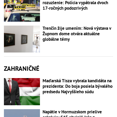
rozuzlenie: Polícia vypátrala dvoch
17-ročných podozrivých
Trenčín žije umením: Nová výstava v
Župnom dome otvára aktuálne
globálne témy
ZAHRANIČNÉ
Maďarská Tisza vybrala kandidáta na
prezidenta: Do boja posiela bývalého
predsedu Najvyššieho súdu
Napätie v Hormuzskom prielive