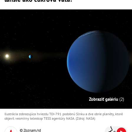
Zobraziť galériu
(2)
Ilustrácia zobrazujúca hviezdu TOI-791 podobnú Slnku a dve obrie planéty, ktoré
objavil vesmírny teleskop TESS agentúry NASA. (Zdroj: NASA)
© Zoznam/rd