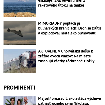
eskaluje: SAE obvinili Irán z
raketového útoku na tanker
MIMORIADNY poplach pri
bulharských hraniciach: Dron sa zrútil
a explodoval neďaleko plynovodu!
AKTUÁLNE V Chorvátsku došlo k
zrážke dvoch vlakov: Na mieste
zasahujú všetky záchranné zložky
PROMINENTI
Majself prezradil, ako zvláda výchovu
pätnásťročného syna Nikolasa: