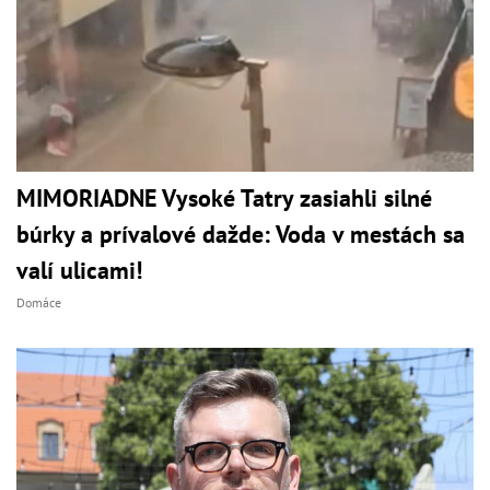
MIMORIADNE Vysoké Tatry zasiahli silné
búrky a prívalové dažde: Voda v mestách sa
valí ulicami!
Domáce