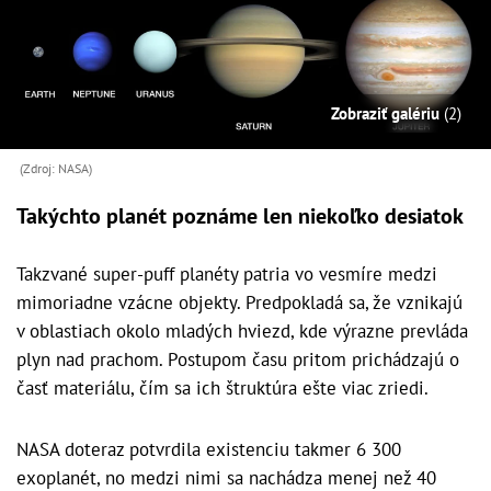
Zobraziť galériu
(2)
(Zdroj: NASA)
Takýchto planét poznáme len niekoľko desiatok
Takzvané super-puff planéty patria vo vesmíre medzi
mimoriadne vzácne objekty. Predpokladá sa, že vznikajú
v oblastiach okolo mladých hviezd, kde výrazne prevláda
plyn nad prachom. Postupom času pritom prichádzajú o
časť materiálu, čím sa ich štruktúra ešte viac zriedi.
NASA doteraz potvrdila existenciu takmer 6 300
exoplanét, no medzi nimi sa nachádza menej než 40