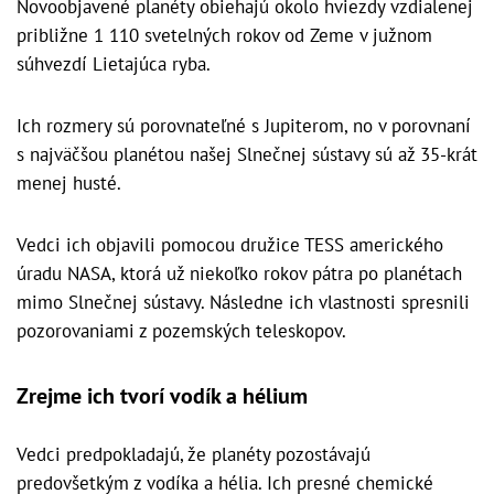
Novoobjavené planéty obiehajú okolo hviezdy vzdialenej
približne 1 110 svetelných rokov od Zeme v južnom
súhvezdí Lietajúca ryba.
Ich rozmery sú porovnateľné s Jupiterom, no v porovnaní
s najväčšou planétou našej Slnečnej sústavy sú až 35-krát
menej husté.
Vedci ich objavili pomocou družice TESS amerického
úradu NASA, ktorá už niekoľko rokov pátra po planétach
mimo Slnečnej sústavy. Následne ich vlastnosti spresnili
pozorovaniami z pozemských teleskopov.
Zrejme ich tvorí vodík a hélium
Vedci predpokladajú, že planéty pozostávajú
predovšetkým z vodíka a hélia. Ich presné chemické