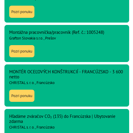
Pozri ponuku
Montážna pracovníčka/pracovník (Ref. č.: 1005248)
Grafton Slovakia s.r.o., Prešov
Pozri ponuku
MONTÉR OCEĽOVÝCH KONŠTRUKCIÍ - FRANCÚZSKO - 3 600
netto
CHRISTAL s. r. o., Francúzsko
Pozri ponuku
Hľadáme zváračov CO₂ (135) do Francúzska | Ubytovanie
zdarma
CHRISTAL s. r. o., Francúzsko