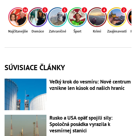
16
3
5
7
4
2
Najčítanejšie
Domáce
Zahraničné
Šport
Krimi
Zaujímavosti
Reg
SÚVISIACE ČLÁNKY
Veľký krok do vesmíru: Nové centrum
vznikne len kúsok od našich hraníc
Rusko a USA opäť spojili sily:
Spoločná posádka vyrazila k
vesmírnej stanici