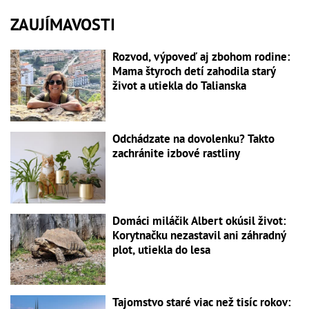
ZAUJÍMAVOSTI
Rozvod, výpoveď aj zbohom rodine:
Mama štyroch detí zahodila starý
život a utiekla do Talianska
Odchádzate na dovolenku? Takto
zachránite izbové rastliny
Domáci miláčik Albert okúsil život:
Korytnačku nezastavil ani záhradný
plot, utiekla do lesa
Tajomstvo staré viac než tisíc rokov: