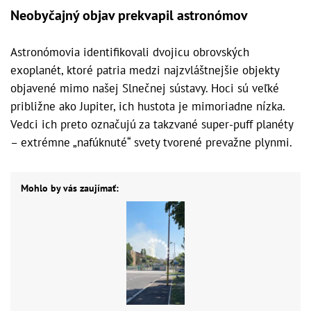
Neobyčajný objav prekvapil astronómov
Astronómovia identifikovali dvojicu obrovských
exoplanét, ktoré patria medzi najzvláštnejšie objekty
objavené mimo našej Slnečnej sústavy. Hoci sú veľké
približne ako Jupiter, ich hustota je mimoriadne nízka.
Vedci ich preto označujú za takzvané super-puff planéty
– extrémne „nafúknuté“ svety tvorené prevažne plynmi.
Mohlo by vás zaujímať: