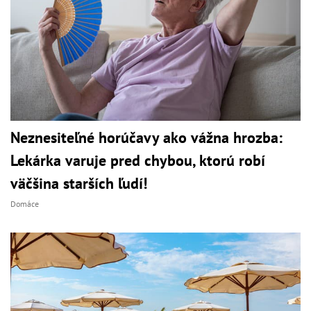
Neznesiteľné horúčavy ako vážna hrozba:
Lekárka varuje pred chybou, ktorú robí
väčšina starších ľudí!
Domáce