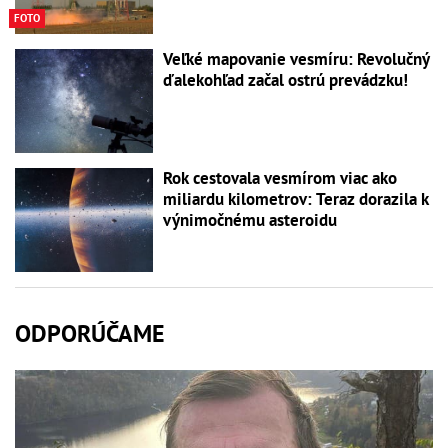
FOTO
Veľké mapovanie vesmíru: Revolučný
ďalekohľad začal ostrú prevádzku!
Rok cestovala vesmírom viac ako
miliardu kilometrov: Teraz dorazila k
výnimočnému asteroidu
ODPORÚČAME