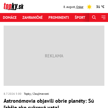
31 °C
8. august
,
Oskar
DOMÁCE
ZAHRANIČNÉ
PROMINENTI
ŠPORT
ZAUJÍMAV
8.7.2026 5:00
Topky
Zaujímavosti
Astronómovia objavili obrie planéty: Sú
ľahšie ako cukrová vata!