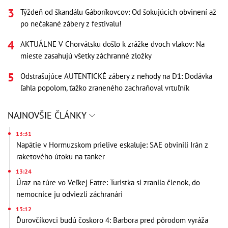
Týždeň od škandálu Gáboríkovcov: Od šokujúcich obvinení až
po nečakané zábery z festivalu!
AKTUÁLNE V Chorvátsku došlo k zrážke dvoch vlakov: Na
mieste zasahujú všetky záchranné zložky
Odstrašujúce AUTENTICKÉ zábery z nehody na D1: Dodávka
ľahla popolom, ťažko zraneného zachraňoval vrtuľník
NAJNOVŠIE ČLÁNKY
13:31
Napätie v Hormuzskom prielive eskaluje: SAE obvinili Irán z
raketového útoku na tanker
13:24
Úraz na túre vo Veľkej Fatre: Turistka si zranila členok, do
nemocnice ju odviezli záchranári
13:12
Ďurovčíkovci budú čoskoro 4: Barbora pred pôrodom vyráža