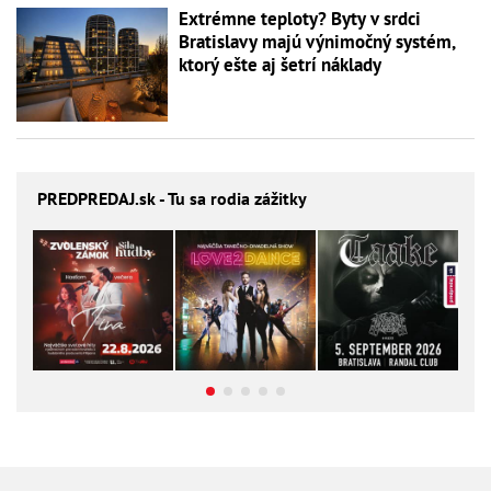
Extrémne teploty? Byty v srdci
Bratislavy majú výnimočný systém,
ktorý ešte aj šetrí náklady
PREDPREDAJ
.sk - Tu sa rodia zážitky