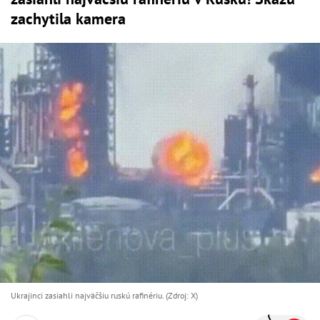
zachytila kamera
Ukrajinci zasiahli najväčšiu ruskú rafinériu. (Zdroj: X)