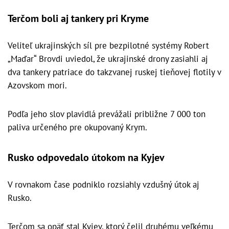
Terčom boli aj tankery pri Kryme
Veliteľ ukrajinských síl pre bezpilotné systémy Robert
„Maďar“ Brovdi uviedol, že ukrajinské drony zasiahli aj
dva tankery patriace do takzvanej ruskej tieňovej flotily v
Azovskom mori.
Podľa jeho slov plavidlá prevážali približne 7 000 ton
paliva určeného pre okupovaný Krym.
Rusko odpovedalo útokom na Kyjev
V rovnakom čase podniklo rozsiahly vzdušný útok aj
Rusko.
Terčom sa opäť stal Kyjev, ktorý čelil druhému veľkému