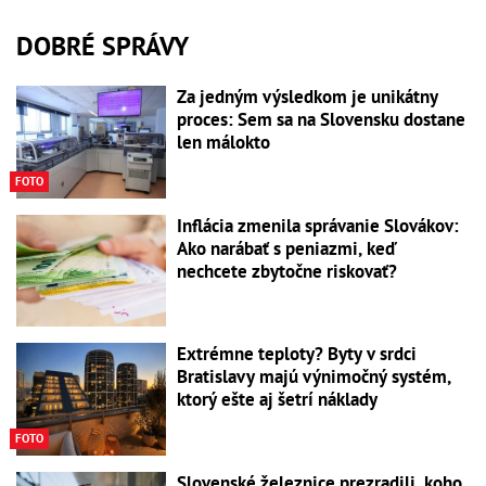
DOBRÉ SPRÁVY
Za jedným výsledkom je unikátny
proces: Sem sa na Slovensku dostane
len málokto
FOTO
Inflácia zmenila správanie Slovákov:
Ako narábať s peniazmi, keď
nechcete zbytočne riskovať?
Extrémne teploty? Byty v srdci
Bratislavy majú výnimočný systém,
ktorý ešte aj šetrí náklady
FOTO
Slovenské železnice prezradili, koho