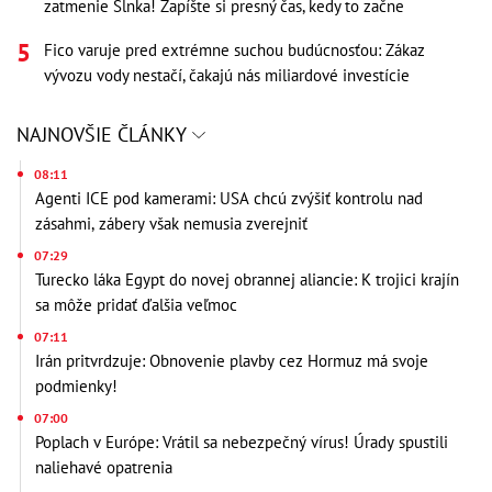
zatmenie Slnka! Zapíšte si presný čas, kedy to začne
Fico varuje pred extrémne suchou budúcnosťou: Zákaz
vývozu vody nestačí, čakajú nás miliardové investície
NAJNOVŠIE ČLÁNKY
08:11
Agenti ICE pod kamerami: USA chcú zvýšiť kontrolu nad
zásahmi, zábery však nemusia zverejniť
07:29
Turecko láka Egypt do novej obrannej aliancie: K trojici krajín
sa môže pridať ďalšia veľmoc
07:11
Irán pritvrdzuje: Obnovenie plavby cez Hormuz má svoje
podmienky!
07:00
Poplach v Európe: Vrátil sa nebezpečný vírus! Úrady spustili
naliehavé opatrenia