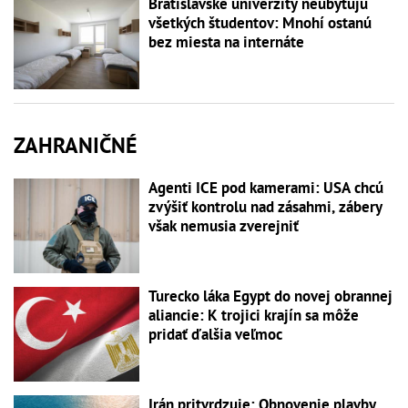
Bratislavské univerzity neubytujú
všetkých študentov: Mnohí ostanú
bez miesta na internáte
ZAHRANIČNÉ
Agenti ICE pod kamerami: USA chcú
zvýšiť kontrolu nad zásahmi, zábery
však nemusia zverejniť
Turecko láka Egypt do novej obrannej
aliancie: K trojici krajín sa môže
pridať ďalšia veľmoc
Irán pritvrdzuje: Obnovenie plavby