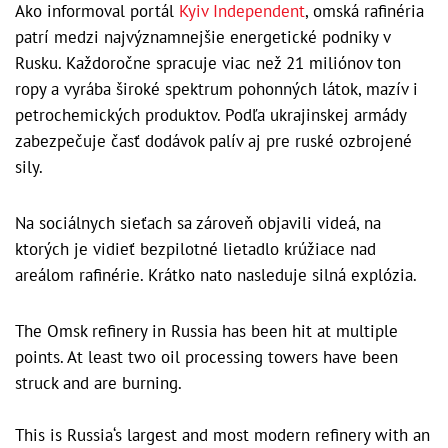
Ako informoval portál
Kyiv Independent
, omská rafinéria
patrí medzi najvýznamnejšie energetické podniky v
Rusku. Každoročne spracuje viac než 21 miliónov ton
ropy a vyrába široké spektrum pohonných látok, mazív i
petrochemických produktov. Podľa ukrajinskej armády
zabezpečuje časť dodávok palív aj pre ruské ozbrojené
sily.
Na sociálnych sieťach sa zároveň objavili videá, na
ktorých je vidieť bezpilotné lietadlo krúžiace nad
areálom rafinérie. Krátko nato nasleduje silná explózia.
The Omsk refinery in Russia has been hit at multiple
points. At least two oil processing towers have been
struck and are burning.
This is Russia‘s largest and most modern refinery with an