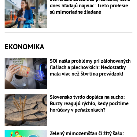
dnes hľadajú najviac: Tieto profesie
sú mimoriadne žiadané
EKONOMIKA
SOI našla problémy pri zálohovaných
fľašiach a plechovkách: Nedostatky
mala viac než štvrtina prevádzok!
Slovensko tvrdo dopláca na sucho:
Burzy reagujú rýchlo, kedy pocítime
horúčavy v peňaženkách?
Zelený mimozemšťan či žltý šašo: