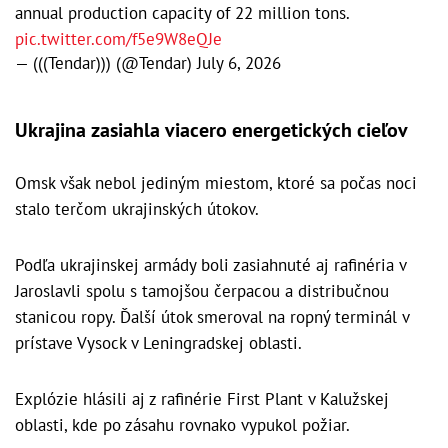
annual production capacity of 22 million tons.
pic.twitter.com/f5e9W8eQJe
— (((Tendar))) (@Tendar)
July 6, 2026
Ukrajina zasiahla viacero energetických cieľov
Omsk však nebol jediným miestom, ktoré sa počas noci
stalo terčom ukrajinských útokov.
Podľa ukrajinskej armády boli zasiahnuté aj rafinéria v
Jaroslavli spolu s tamojšou čerpacou a distribučnou
stanicou ropy. Ďalší útok smeroval na ropný terminál v
prístave Vysock v Leningradskej oblasti.
Explózie hlásili aj z rafinérie First Plant v Kalužskej
oblasti, kde po zásahu rovnako vypukol požiar.