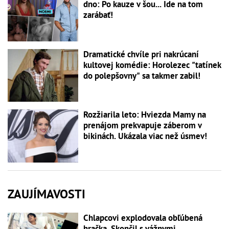
dno: Po kauze v šou... Ide na tom
zarábať!
Dramatické chvíle pri nakrúcaní
kultovej komédie: Horolezec "tatínek
do polepšovny" sa takmer zabil!
Rozžiarila leto: Hviezda Mamy na
prenájom prekvapuje záberom v
bikinách. Ukázala viac než úsmev!
ZAUJÍMAVOSTI
Chlapcovi explodovala obľúbená
hračka. Skončil s vážnymi