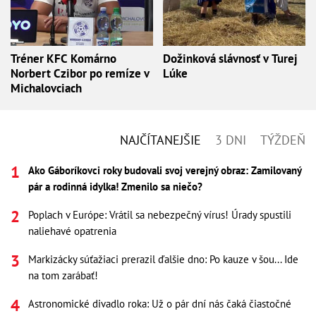
Tréner KFC Komárno
Dožinková slávnosť v Turej
Norbert Czibor po remíze v
Lúke
Michalovciach
NAJČÍTANEJŠIE
3 DNI
TÝŽDEŇ
Ako Gáboríkovci roky budovali svoj verejný obraz: Zamilovaný
pár a rodinná idylka! Zmenilo sa niečo?
Poplach v Európe: Vrátil sa nebezpečný vírus! Úrady spustili
naliehavé opatrenia
Markizácky súťažiaci prerazil ďalšie dno: Po kauze v šou... Ide
na tom zarábať!
Astronomické divadlo roka: Už o pár dní nás čaká čiastočné