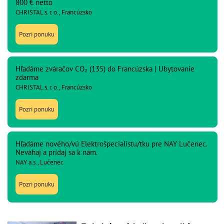
800 € netto
CHRISTAL s. r. o., Francúzsko
Pozri ponuku
Hľadáme zváračov CO₂ (135) do Francúzska | Ubytovanie
zdarma
CHRISTAL s. r. o., Francúzsko
Pozri ponuku
Hľadáme nového/vú Elektrošpecialistu/tku pre NAY Lučenec.
Neváhaj a pridaj sa k nám.
NAY a.s., Lučenec
Pozri ponuku