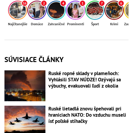
16
2
4
1
7
6
Najčítanejšie
Domáce
Zahraničné
Prominenti
Šport
Krimi
Zaují
SÚVISIACE ČLÁNKY
Ruské ropné sklady v plameňoch:
Vyhlásili STAV NÚDZE! Ozývajú sa
výbuchy, evakuovali ľudí z okolia
Ruské lietadlá znovu špehovali pri
hraniciach NATO: Do vzduchu museli
ísť poľské stíhačky