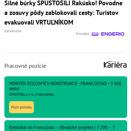
Silné búrky SPUSTOŠILI Rakúsko! Povodne
a zosuvy pôdy zablokovali cesty: Turistov
evakuovali VRTUĽNÍKOM
Zahraničné
Pracovné pozície
MONTÉR OCEĽOVÝCH KONŠTRUKCIÍ - FRANCÚZSKO - 3 600
netto
CHRISTAL s. r. o., Francúzsko
Pozri ponuku
Elektrikár do Francúzska – dlhodobé projekty | 3 200 – 3