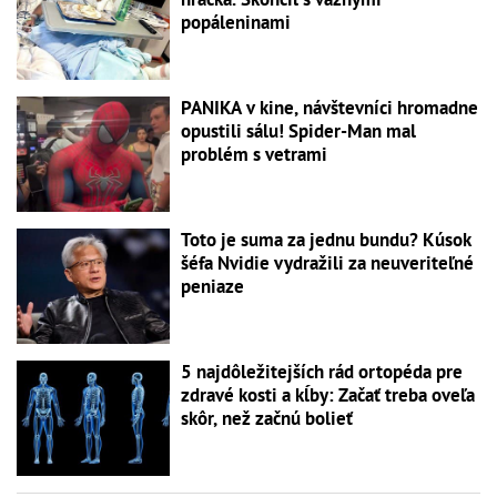
popáleninami
PANIKA v kine, návštevníci hromadne
opustili sálu! Spider-Man mal
problém s vetrami
Toto je suma za jednu bundu? Kúsok
šéfa Nvidie vydražili za neuveriteľné
peniaze
5 najdôležitejších rád ortopéda pre
zdravé kosti a kĺby: Začať treba oveľa
skôr, než začnú bolieť