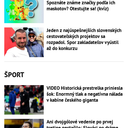
Spoznáte známe značky podľa ich
maskotov? Otestujte sa! (kvíz)
Jeden z najúspešnejších slovenských
cestovateľských projektov sa
rozpadol. Spor zakladateľov vyústil
až do konkurzu
ŠPORT
VIDEO Historická prestrelka priniesla
šok: Enormný tlak a negatívna nálada
v kabíne českého giganta
Ani dvojgólové vedenie po prvej
tretine nestačilo: Slováci po dráme