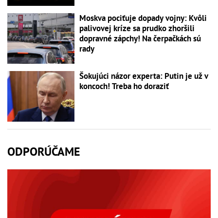
Moskva pociťuje dopady vojny: Kvôli
palivovej kríze sa prudko zhoršili
dopravné zápchy! Na čerpačkách sú
rady
Šokujúci názor experta: Putin je už v
koncoch! Treba ho doraziť
ODPORÚČAME