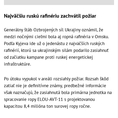
Najväčšiu ruskú rafinériu zachvátil požiar
Generálny štáb Ozbrojených síl Ukrajiny oznámil, že
medzi nočnými cieľmi bola aj ropná rafinéria v Omsku.
Podľa Kyjeva ide už o jedenástu z najväčších ruských
rafinérií, ktorú sa ukrajinským silám podarilo zasiahnuť
od začiatku kampane proti ruskej energetickej
infraštruktúre.
Po útoku vypukol v areáli rozsiahly požiar. Rozsah škôd
zatiaľ nie je definitívne známy, predbežné informácie
však naznačujú, že zasiahnutá bola primárna jednotka na
spracovanie ropy ELOU-AVT-11 s projektovanou
kapacitou 8,4 milióna ton surovej ropy ročne.