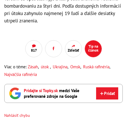
bombardovaniu za štyri dni. Podľa dostupných informácií
pri útoku zahynulo najmenej 19 ľudí a ďalšie desiatky
utrpeli zranenia.
Tip na
817
Zdieľať
článok
Viac o téme:
Zásah
,
útok
,
Ukrajina
,
Omsk
,
Ruská rafinéria
,
Najväčšia rafinéria
Pridajte si Topky.sk
medzi Vaše
Pridať
preferované zdroje na Google
Nahlásiť chybu