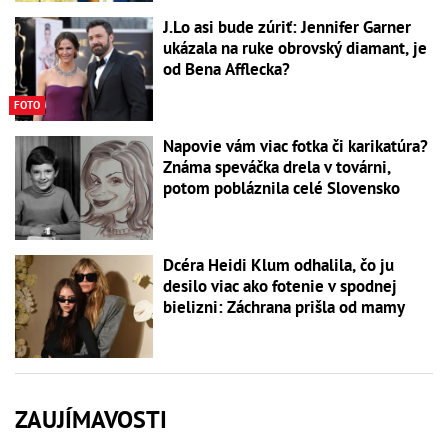
J.Lo asi bude zúriť: Jennifer Garner
ukázala na ruke obrovský diamant, je
od Bena Afflecka?
FOTO
Napovie vám viac fotka či karikatúra?
Známa speváčka drela v továrni,
potom pobláznila celé Slovensko
Dcéra Heidi Klum odhalila, čo ju
desilo viac ako fotenie v spodnej
bielizni: Záchrana prišla od mamy
ZAUJÍMAVOSTI