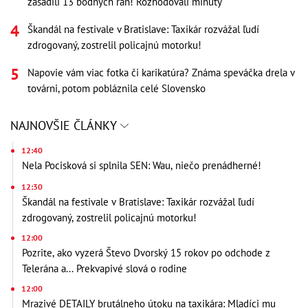
zasadili 13 bodných rán! Rozhodovali minúty
Škandál na festivale v Bratislave: Taxikár rozvážal ľudí
zdrogovaný, zostrelil policajnú motorku!
Napovie vám viac fotka či karikatúra? Známa speváčka drela v
továrni, potom pobláznila celé Slovensko
NAJNOVŠIE ČLÁNKY
12:40
Nela Pocisková si splnila SEN: Wau, niečo prenádherné!
12:30
Škandál na festivale v Bratislave: Taxikár rozvážal ľudí
zdrogovaný, zostrelil policajnú motorku!
12:00
Pozrite, ako vyzerá Števo Dvorský 15 rokov po odchode z
Telerána a... Prekvapivé slová o rodine
12:00
Mrazivé DETAILY brutálneho útoku na taxikára: Mladíci mu