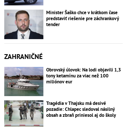
Minister Šaško chce v krátkom čase
predstaviť riešenie pre záchrankový
tender
ZAHRANIČNÉ
Obrovský úlovok: Na lodi objavili 1,3
tony ketamínu za viac než 100
miliónov eur
Tragédia v Thajsku má desivé
pozadie: Chlapec sledoval násilný
obsah a zbraň priniesol aj do školy