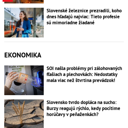
Slovenské železnice prezradili, koho
dnes hľadajú najviac: Tieto profesie
sú mimoriadne žiadané
EKONOMIKA
SOI našla problémy pri zálohovaných
fľašiach a plechovkách: Nedostatky
mala viac než štvrtina prevádzok!
Slovensko tvrdo dopláca na sucho:
Burzy reagujú rýchlo, kedy pocítime
horúčavy v peňaženkách?