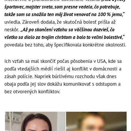
športovec, majster sveta, som presne vedela, čo potrebuje,
takže som sa snažila ten môj život venovať na 100 % jemu,“
uviedla. Zároveň dodala, že skutočná bolesť prišla až
neskôr.
„Až po skončení vzťahu sa väčšinou dozvieš, čo
všetko sa dialo za tvojím chrbtom a bolo to veľmi bolestivé,“
povedala bez toho, aby špecifikovala konkrétne okolnosti.
Ich vzťah sa mal skončiť počas pôsobenia v USA, kde sa
podľa vtedajších médií riešil aj konflikt v domácnosti a
zásah polície. Napriek búrlivému rozchodu však dnes
obaja podľa jej slov dokážu komunikovať s odstupom a
bez otvorených konfliktov.