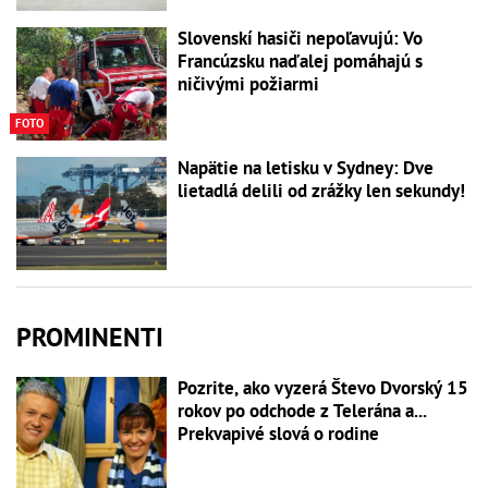
Slovenskí hasiči nepoľavujú: Vo
Francúzsku naďalej pomáhajú s
ničivými požiarmi
FOTO
Napätie na letisku v Sydney: Dve
lietadlá delili od zrážky len sekundy!
PROMINENTI
Pozrite, ako vyzerá Števo Dvorský 15
rokov po odchode z Telerána a...
Prekvapivé slová o rodine