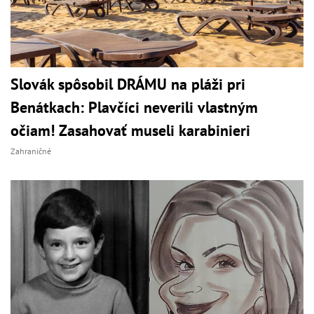
Slovák spôsobil DRÁMU na pláži pri
Benátkach: Plavčíci neverili vlastným
očiam! Zasahovať museli karabinieri
Zahraničné