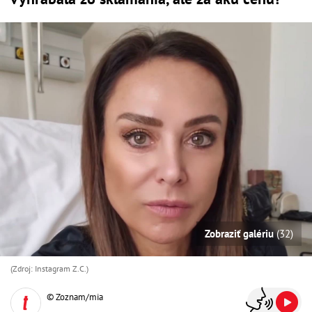
Zobraziť galériu
(32)
(Zdroj: Instagram Z.C.)
© Zoznam/mia