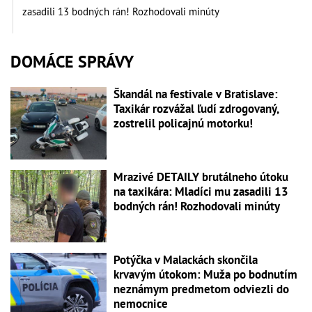
zasadili 13 bodných rán! Rozhodovali minúty
DOMÁCE SPRÁVY
Škandál na festivale v Bratislave:
Taxikár rozvážal ľudí zdrogovaný,
zostrelil policajnú motorku!
Mrazivé DETAILY brutálneho útoku
na taxikára: Mladíci mu zasadili 13
bodných rán! Rozhodovali minúty
Potýčka v Malackách skončila
krvavým útokom: Muža po bodnutím
neznámym predmetom odviezli do
nemocnice