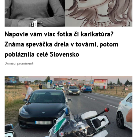
Napovie vám viac fotka či karikatúra?
Známa speváčka drela v továrni, potom
pobláznila celé Slovensko
Domáci prominenti