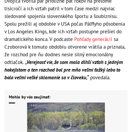
Dvojica tvorila pár približne päť rokov na prelome
tisícročí a ich vzťah patril v tom čase medzi najviac
sledované spojenia slovenského športu a šoubiznisu.
Spolu prežili aj obdobie v USA počas Pálffyho pôsobenia
v Los Angeles Kings, kde ich vzťah postupne prešiel do
dramatického konca. V podcaste
Pohľady generácií
sa
Czoborová k tomuto obdobiu otvorene vrátila a priznala,
že rozchod pre ňu dodnes nesie silný emocionálny
odtlačok.
„Verejnosť vie, že som mala dlhší vzťah s jedným
hokejistom a ten rozchod bol pre mňa veľmi ťažký lebo to
bolo veľmi veľké sklamanie sa v človeku,“
povedala.
Mohlo by vás zaujímať: