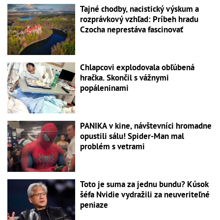
Tajné chodby, nacistický výskum a
rozprávkový vzhľad: Príbeh hradu
Czocha neprestáva fascinovať
Chlapcovi explodovala obľúbená
hračka. Skončil s vážnymi
popáleninami
PANIKA v kine, návštevníci hromadne
opustili sálu! Spider-Man mal
problém s vetrami
Toto je suma za jednu bundu? Kúsok
šéfa Nvidie vydražili za neuveriteľné
peniaze