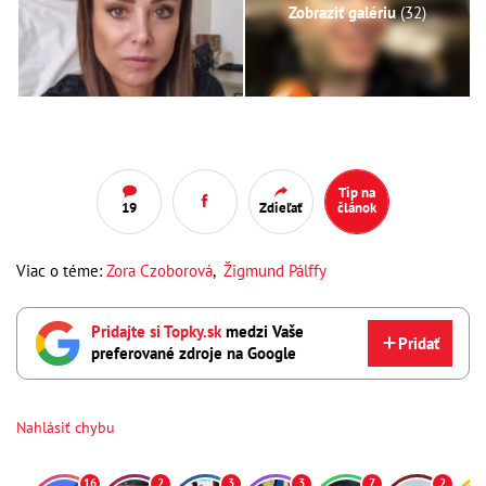
Zobraziť galériu
(32)
Tip na
19
Zdieľať
článok
Viac o téme:
Zora Czoborová
,
Žigmund Pálffy
Pridajte si Topky.sk
medzi Vaše
Pridať
preferované zdroje na Google
Nahlásiť chybu
16
2
3
3
7
2