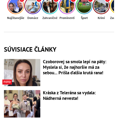
Najčítanejšie
Domáce
Zahraničné
Prominenti
Šport
Krimi
Zaují
SÚVISIACE ČLÁNKY
Czoborovej sa smola lepí na päty:
Myslela si, že najhoršie má za
sebou... Prišla ďalšia krutá rana!
FOTO
Kráska z Telerána sa vydala:
Nádherná nevesta!