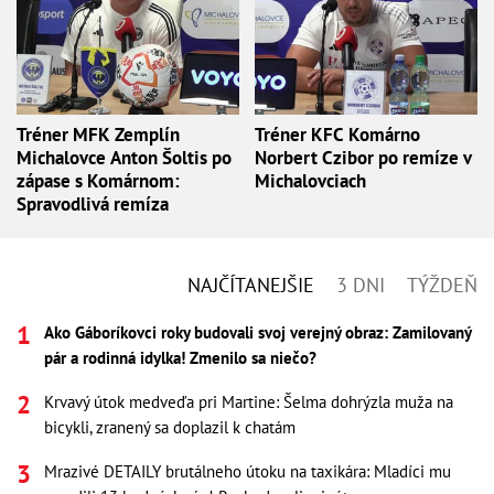
Tréner MFK Zemplín
Tréner KFC Komárno
Michalovce Anton Šoltis po
Norbert Czibor po remíze v
zápase s Komárnom:
Michalovciach
Spravodlivá remíza
NAJČÍTANEJŠIE
3 DNI
TÝŽDEŇ
Ako Gáboríkovci roky budovali svoj verejný obraz: Zamilovaný
pár a rodinná idylka! Zmenilo sa niečo?
Krvavý útok medveďa pri Martine: Šelma dohrýzla muža na
bicykli, zranený sa doplazil k chatám
Mrazivé DETAILY brutálneho útoku na taxikára: Mladíci mu