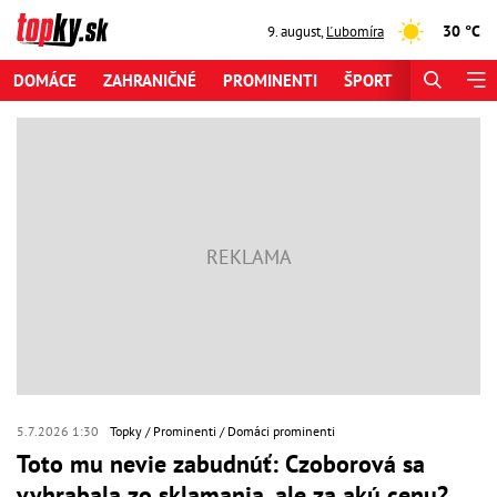
30 °C
9. august
,
Ľubomíra
DOMÁCE
ZAHRANIČNÉ
PROMINENTI
ŠPORT
ZAUJÍMAV
5.7.2026 1:30
Topky
Prominenti
Domáci prominenti
Toto mu nevie zabudnúť: Czoborová sa
vyhrabala zo sklamania, ale za akú cenu?