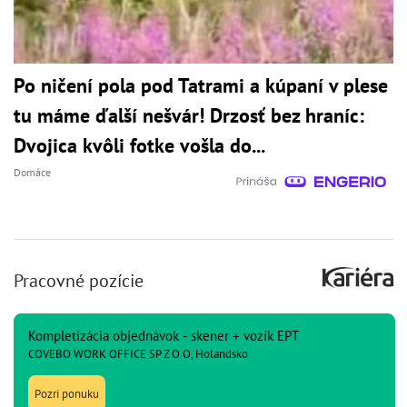
Po ničení pola pod Tatrami a kúpaní v plese
tu máme ďalší nešvár! Drzosť bez hraníc:
Dvojica kvôli fotke vošla do...
Domáce
Pracovné pozície
Kompletizácia objednávok - skener + vozík EPT
COVEBO WORK OFFICE SP Z O O, Holandsko
Pozri ponuku