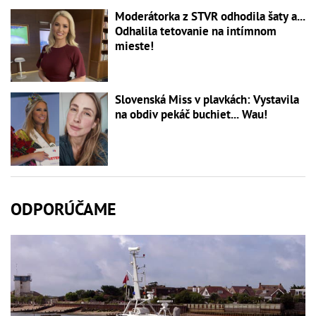
Moderátorka z STVR odhodila šaty a...
Odhalila tetovanie na intímnom
mieste!
Slovenská Miss v plavkách: Vystavila
na obdiv pekáč buchiet... Wau!
ODPORÚČAME