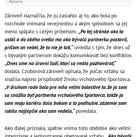
Reklama
Zároveň naznačila, že ju zasiahlo aj to, ako bola po
rozchode vnímaná verejnosťou a akým spôsobom sa jej
meno spájalo s celým príbehom.
„Po tej stránke ako to
ustál a do akého svetla ma ako bývalú partnerku postavil,
pričom on vedel, že to nie je tak,“
uviedla s tým, že dnes už
s bývalým partnerom dokážu komunikovať bez konfliktov.
„Dnes sme na úrovni ľudí, ktorí sa vedia pozhovárať,“
dodala. Czoborová zároveň opísala, že počas vzťahu sa
snažila naplno prispôsobiť životu vrcholového športovca.
„V druhom rade bolo pre mňa veľmi bolestivé to, že ja som
sa snažila byť partnerka vrcholového športovca, takže ja
som moju kariéru dala bokom a to podhubie, zázemie som
robila najlepšie ako som vedela,“
povedala.
Ako ďalej priznala, spätne vníma toto obdobie ako veľmi
intenzívne a jednostranne obetované vzťahu.
„Ako bývalý