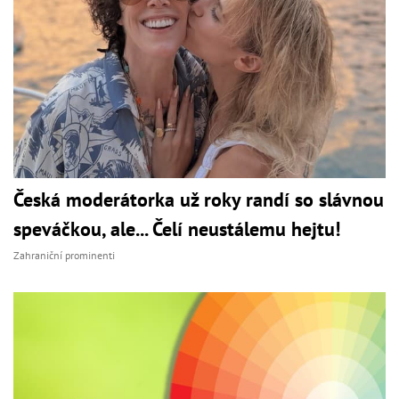
Česká moderátorka už roky randí so slávnou
speváčkou, ale... Čelí neustálemu hejtu!
Zahraniční prominenti