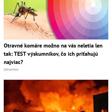
Otravné komáre možno na vás neletia len
tak: TEST výskumníkov, čo ich priťahujú
najviac?
Zahraničné