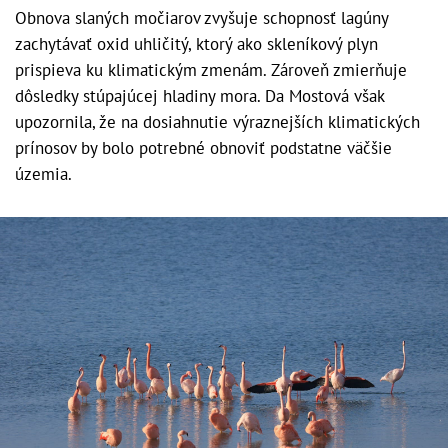
Obnova slaných močiarov zvyšuje schopnosť lagúny
zachytávať oxid uhličitý, ktorý ako skleníkový plyn
prispieva ku klimatickým zmenám. Zároveň zmierňuje
dôsledky stúpajúcej hladiny mora. Da Mostová však
upozornila, že na dosiahnutie výraznejších klimatických
prínosov by bolo potrebné obnoviť podstatne väčšie
územia.