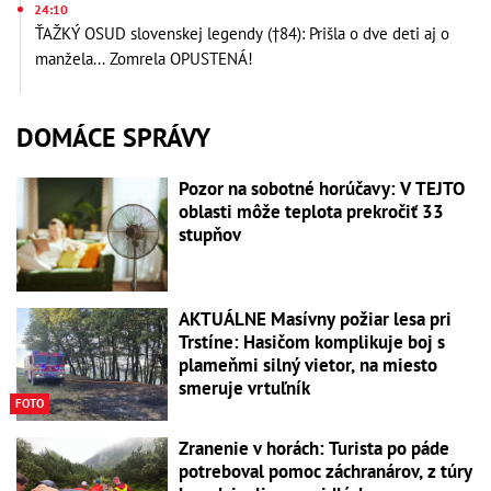
24:10
ŤAŽKÝ OSUD slovenskej legendy (†84): Prišla o dve deti aj o
manžela... Zomrela OPUSTENÁ!
DOMÁCE SPRÁVY
Pozor na sobotné horúčavy: V TEJTO
oblasti môže teplota prekročiť 33
stupňov
AKTUÁLNE Masívny požiar lesa pri
Trstíne: Hasičom komplikuje boj s
plameňmi silný vietor, na miesto
smeruje vrtuľník
FOTO
Zranenie v horách: Turista po páde
potreboval pomoc záchranárov, z túry