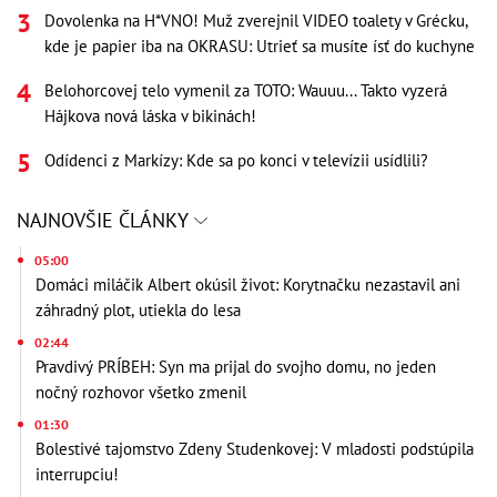
Dovolenka na H*VNO! Muž zverejnil VIDEO toalety v Grécku,
kde je papier iba na OKRASU: Utrieť sa musíte ísť do kuchyne
Belohorcovej telo vymenil za TOTO: Wauuu... Takto vyzerá
Hájkova nová láska v bikinách!
Odídenci z Markízy: Kde sa po konci v televízii usídlili?
NAJNOVŠIE ČLÁNKY
05:00
Domáci miláčik Albert okúsil život: Korytnačku nezastavil ani
záhradný plot, utiekla do lesa
02:44
Pravdivý PRÍBEH: Syn ma prijal do svojho domu, no jeden
nočný rozhovor všetko zmenil
01:30
Bolestivé tajomstvo Zdeny Studenkovej: V mladosti podstúpila
interrupciu!