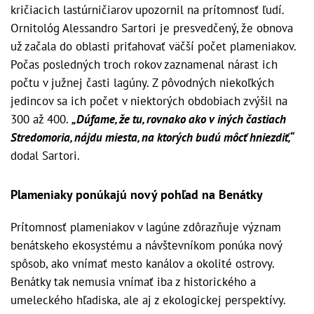
kričiacich lastúrničiarov upozornil na prítomnosť ľudí.
Ornitológ Alessandro Sartori je presvedčený, že obnova
už začala do oblasti priťahovať väčší počet plameniakov.
Počas posledných troch rokov zaznamenal nárast ich
počtu v južnej časti lagúny. Z pôvodných niekoľkých
jedincov sa ich počet v niektorých obdobiach zvýšil na
300 až 400.
„Dúfame, že tu, rovnako ako v iných častiach
Stredomoria, nájdu miesta, na ktorých budú môcť hniezdiť,“
dodal Sartori.
Plameniaky ponúkajú nový pohľad na Benátky
Prítomnosť plameniakov v lagúne zdôrazňuje význam
benátskeho ekosystému a návštevníkom ponúka nový
spôsob, ako vnímať mesto kanálov a okolité ostrovy.
Benátky tak nemusia vnímať iba z historického a
umeleckého hľadiska, ale aj z ekologickej perspektívy.