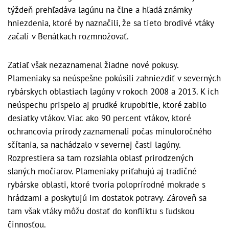
týždeň prehľadáva lagúnu na člne a hľadá známky
hniezdenia, ktoré by naznačili, že sa tieto brodivé vtáky
začali v Benátkach rozmnožovať.
Zatiaľ však nezaznamenal žiadne nové pokusy.
Plameniaky sa neúspešne pokúsili zahniezdiť v severných
rybárskych oblastiach lagúny v rokoch 2008 a 2013. K ich
neúspechu prispelo aj prudké krupobitie, ktoré zabilo
desiatky vtákov. Viac ako 90 percent vtákov, ktoré
ochrancovia prírody zaznamenali počas minuloročného
sčítania, sa nachádzalo v severnej časti lagúny.
Rozprestiera sa tam rozsiahla oblasť prirodzených
slaných močiarov. Plameniaky priťahujú aj tradičné
rybárske oblasti, ktoré tvoria poloprírodné mokrade s
hrádzami a poskytujú im dostatok potravy. Zároveň sa
tam však vtáky môžu dostať do konfliktu s ľudskou
činnosťou.