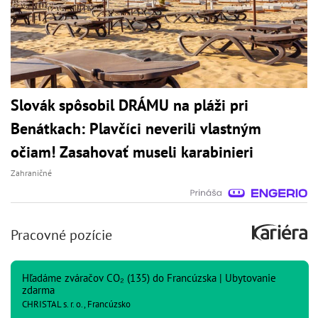
Slovák spôsobil DRÁMU na pláži pri
Benátkach: Plavčíci neverili vlastným
očiam! Zasahovať museli karabinieri
Zahraničné
Pracovné pozície
Hľadáme zváračov CO₂ (135) do Francúzska | Ubytovanie
zdarma
CHRISTAL s. r. o., Francúzsko