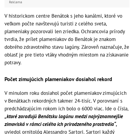
Reklama
V historickom centre Benátok s jeho kanálmi, ktoré vo
veľkom počte navštevujú turisti z celého sveta,
plameniaky pozorovali len zriedka. Ochrancovia prírody
tvrdia, že prílet plameniakov do Benátok je znakom
dobrého zdravotného stavu lagúny. Zároveň naznačuje, že
oblasť je pre tieto vtáky vhodným miestom na získavanie
potravy.
Počet zimujúcich plameniakov dosiahol rekord
V minulom roku dosiahol počet plameniakov zimujúcich
v Benátkach rekordných takmer 24-tisíc. V porovnaní s
predchádzajúcim rokom ich bolo o 6000 viac. Ide o čísla,
„ktoré zaraďujú Benátsku lagúnu medzi najvýznamnejšie
zimoviská v rámci celého ich prirodzeného prostredia“
,
uviedol ornitológ Alessandro Sartori. Sartori každý