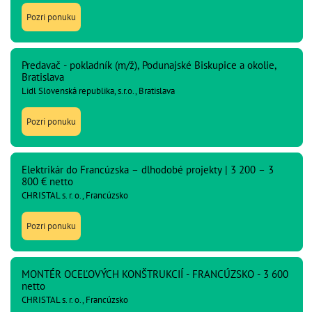
Pozri ponuku
Predavač - pokladník (m/ž), Podunajské Biskupice a okolie,
Bratislava
Lidl Slovenská republika, s.r.o., Bratislava
Pozri ponuku
Elektrikár do Francúzska – dlhodobé projekty | 3 200 – 3
800 € netto
CHRISTAL s. r. o., Francúzsko
Pozri ponuku
MONTÉR OCEĽOVÝCH KONŠTRUKCIÍ - FRANCÚZSKO - 3 600
netto
CHRISTAL s. r. o., Francúzsko