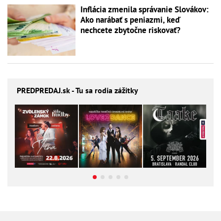
Inflácia zmenila správanie Slovákov:
Ako narábať s peniazmi, keď
nechcete zbytočne riskovať?
PREDPREDAJ
.sk - Tu sa rodia zážitky