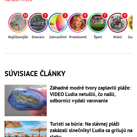
16
3
3
4
7
4
Najčítanejšie
Domáce
Zahraničné
Prominenti
Šport
Krimi
Zaují
SÚVISIACE ČLÁNKY
Záhadné modré tvory zaplavili pláže:
VIDEO Ľudia netušili, čo našli,
odborníci vydali varovanie
Turisti sa búria: Na slávnej pláži
zakázali slnečníky! Ľudia sa grilujú na
slnku