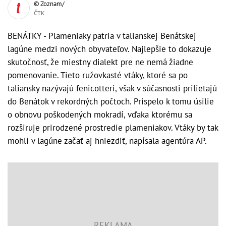
© Zoznam/
ČTK
BENÁTKY - Plameniaky patria v talianskej Benátskej
lagúne medzi nových obyvateľov. Najlepšie to dokazuje
skutočnosť, že miestny dialekt pre ne nemá žiadne
pomenovanie. Tieto ružovkasté vtáky, ktoré sa po
taliansky nazývajú fenicotteri, však v súčasnosti prilietajú
do Benátok v rekordných počtoch. Prispelo k tomu úsilie
o obnovu poškodených mokradí, vďaka ktorému sa
rozširuje prirodzené prostredie plameniakov. Vtáky by tak
mohli v lagúne začať aj hniezdiť, napísala agentúra AP.