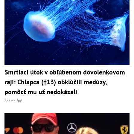
Smrtiaci útok v obľúbenom dovolenkovom
raji: Chlapca (†13) obkľúčili medúzy,
pomôcť mu už nedokázali
Zahraničné