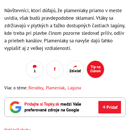
Návštevníci, ktorí dúfajú, že plameniaky priamo v meste
uvidia, však budú pravdepodobne sklamaní. Vtáky sa
zdržiavajú v plytkých a ťažko dostupných častiach lagúny,
kde treba pri plavbe člnom pozorne sledovať príliv, odliv
a priebeh kanálov. Plameniaky sa navyše dajú ľahko
vyplašiť aj z veľkej vzdialenosti.
Tip na
1
Zdieľať
článok
Viac o téme:
Benátky
,
Plameniak
,
Lagúna
Pridajte si Topky.sk
medzi Vaše
Pridať
preferované zdroje na Google
Nahlásiť chybu