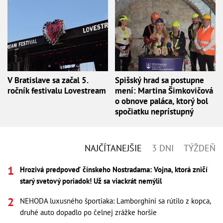
V Bratislave sa začal 5.
Spišský hrad sa postupne
ročník festivalu Lovestream
mení: Martina Šimkovičová
o obnove paláca, ktorý bol
spočiatku neprístupný
NAJČÍTANEJŠIE
3 DNI
TÝŽDEŇ
Hrozivá predpoveď čínskeho Nostradama: Vojna, ktorá zničí
starý svetový poriadok! Už sa viackrát nemýlil
NEHODA luxusného športiaka: Lamborghini sa rútilo z kopca,
druhé auto dopadlo po čelnej zrážke horšie