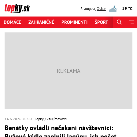
19 °C
8. august
,
Oskar
DOMÁCE
ZAHRANIČNÉ
PROMINENTI
ŠPORT
ZAUJÍMAV
14.6.2026 20:00
Topky
Zaujímavosti
Benátky ovládli nečakaní návštevníci:
Ružové kŕdle zaplnili lagúnu, ich počet