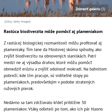
Zobraziť galériu
(5)
(Zdroj: Getty Images)
Rastúca biodiverzita môže pomôcť aj plameniakom
Z rastúcej biologickej rozmanitosti môžu profitovať aj
plameniaky. Tím Jane da Mostovej skúma spôsoby, ako
zvýšiť biodiverzitu na obnovených slaniskách. Patrí
medzi ne aj výsadba druhov, ktoré môžu pomôcť
obmedziť eróziu a zvýšiť odolnosť mokradí. Na bahnitom
pobreží, kde tím pracuje, sú viditeľné stopy po
plameniakoch, predovšetkým v podobe stratených
ružových pierok.
Nedávno sa tam zdržiavalo kŕdeľ približne 30
plameniakov. Vtáky odleteli po tom, ako ich pár hlasno