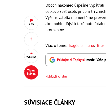
Oboch nakoniec úspešne vypátrali a
celkovo šesť osôb, pričom tri z nic
Vyšetrovatelia momentálne preveru
ako mohlo dôjsť k takémuto fatál
225
protokolov.
Viac o téme:
Tragédia
,
Lano
,
Brazí
Zdieľať
Pridajte si Topky.sk
medzi Vaše p
Tip na
článok
Nahlásiť chybu
SÚVISIACE ČLÁNKY