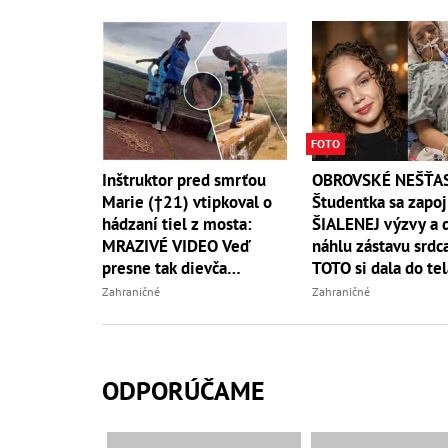
FOTO
Inštruktor pred smrťou
OBROVSKÉ NEŠŤA
Marie (†21) vtipkoval o
Študentka sa zapoj
hádzaní tiel z mosta:
ŠIALENEJ výzvy a 
MRAZIVÉ VIDEO Veď
náhlu zástavu srdc
presne tak dievča
TOTO si dala do tel
zomrelo!
Zahraničné
Zahraničné
ODPORÚČAME