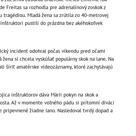
e Freitas sa rozhodla pre adrenalínový zoskok z
ou tragédiou. Mladá žena sa zrútila zo 40-metrovej
inštruktori pustili do prázdna bez akéhokoľvek
ický incident odohral počas víkendu pred očami
 žena si chcela vyskúšať populárny skok na lane. Na
ali šíriť amatérske videozáznamy, ktoré zachytávajú
ojica inštruktorov dáva Márii pokyn na skok a
mosta. Až v momente voľného pádu si prítomní diváci
je pripevnené žiadne lano. Nasledoval tvrdý dopad a