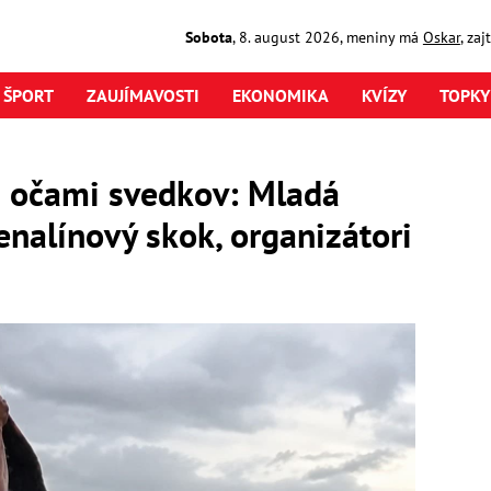
Sobota
,
8. august
2026
,
meniny má
Oskar
, za
ŠPORT
ZAUJÍMAVOSTI
EKONOMIKA
KVÍZY
TOPKY
d očami svedkov: Mladá
enalínový skok, organizátori