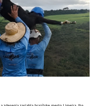
a zdesenia zasiahla brazílske mesto Limeira. Iba