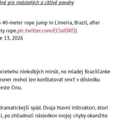
dné pre maloletých a citlivé povahy
40-meter rope jump in Limeira, Brazil, after
ety rope.
pic.twitter.com/ECloIDRf2j
e 13, 2026
priebehu niekoľkých minút, no mladej Brazílčanke
oroner mohol len konštatovať smrť v dôsledku
este činu.
ramatickejší spád. Dvaja hlavní inštruktori, ktorí
i, po zhliadnutí následkov svojej chyby okamžite