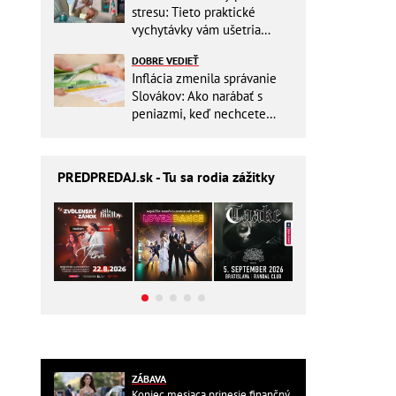
stresu: Tieto praktické
vychytávky vám ušetria
miesto v batohu!
DOBRE VEDIEŤ
Inflácia zmenila správanie
Slovákov: Ako narábať s
peniazmi, keď nechcete
zbytočne riskovať?
PREDPREDAJ
.sk - Tu sa rodia zážitky
ZÁBAVA
Koniec mesiaca prinesie finančný