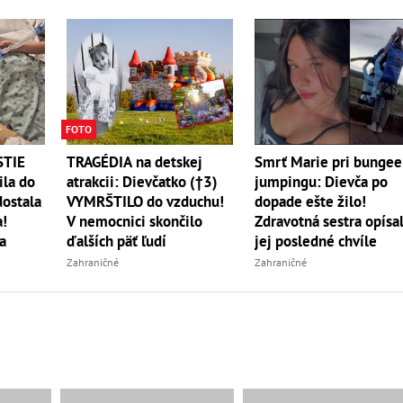
FOTO
STIE
TRAGÉDIA na detskej
Smrť Marie pri bungee
ila do
atrakcii: Dievčatko (†3)
jumpingu: Dievča po
dostala
VYMRŠTILO do vzduchu!
dopade ešte žilo!
a!
V nemocnici skončilo
Zdravotná sestra opísa
a
ďalších päť ľudí
jej posledné chvíle
Zahraničné
Zahraničné