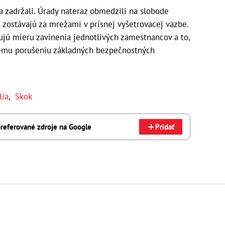
 zadržali. Úrady nateraz obmedzili na slobode
h zostávajú za mrežami v prísnej vyšetrovacej väzbe.
jú mieru zavinenia jednotlivých zamestnancov a to,
nemu porušeniu základných bezpečnostných
lia
,
Skok
referované zdroje na Google
Pridať