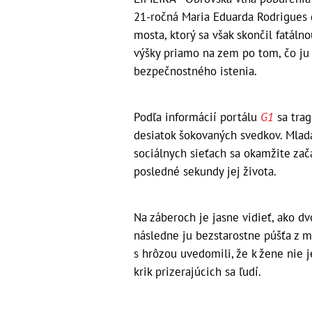
21-ročná Maria Eduarda Rodrigues d
mosta, ktorý sa však skončil fatáln
výšky priamo na zem po tom, čo ju 
bezpečnostného istenia.
Podľa informácií portálu
G1
sa trag
desiatok šokovaných svedkov. Mladá
sociálnych sieťach sa okamžite zač
posledné sekundy jej života.
Na záberoch je jasne vidieť, ako dv
následne ju bezstarostne púšťa z 
s hrôzou uvedomili, že k žene nie 
krik prizerajúcich sa ľudí.