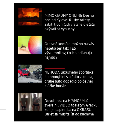
ZAHRANIČNÉ
MIMORIADNY ONLINE Desivá
noc pri Kyjeve: Ruské rakety
zabili troch ľudí vrátane dieťaťa,
ozývali sa výbuchy
ZAHRANIČNÉ
Otravné komáre možno na vás
neletia len tak: TEST
výskumníkov, čo ich priťahujú
najviac?
ZAHRANIČNÉ
NEHODA luxusného športiaka:
Lamborghini sa rútilo z kopca,
druhé auto dopadlo po čelnej
zrážke horšie
ZAHRANIČNÉ
Dovolenka na H*VNO! Muž
zverejnil VIDEO toalety v Grécku,
kde je papier iba na OKRASU:
Utrieť sa musíte ísť do kuchyne