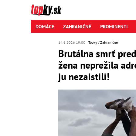
DOMÁCE
ZAHRANIČNÉ
PROMINENTI
14.6.2026 19:00
Topky
Zahraničné
Brutálna smrť pre
žena neprežila adr
ju nezaistili!