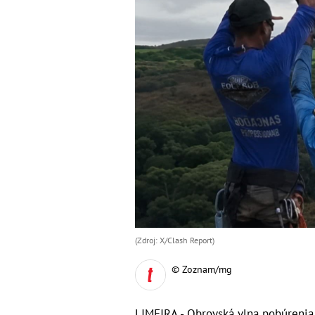
(Zdroj: X/Clash Report)
© Zoznam/mg
LIMEIRA - Obrovská vlna pobúrenia 