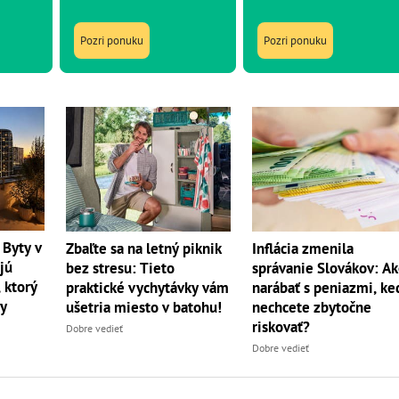
Pozri ponuku
Pozri ponuku
 Byty v
Zbaľte sa na letný piknik
Inflácia zmenila
jú
bez stresu: Tieto
správanie Slovákov: A
 ktorý
praktické vychytávky vám
narábať s peniazmi, ke
dy
ušetria miesto v batohu!
nechcete zbytočne
riskovať?
Dobre vedieť
Dobre vedieť