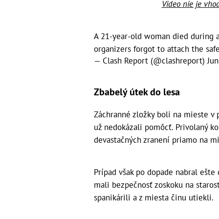
Video nie je vho
A 21-year-old woman died during a 
organizers forgot to attach the saf
— Clash Report (@clashreport)
Jun
Zbabelý útek do lesa
Záchranné zložky boli na mieste v 
už nedokázali pomôcť. Privolaný k
devastačných zranení priamo na mi
Prípad však po dopade nabral ešte d
mali bezpečnosť zoskoku na starost
spanikárili a z miesta činu utiekli.