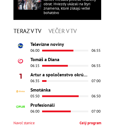
obrat: Hviezdy ukázali na štyri
znamenia, ktoré získajú veľké
bohatstvo
TERAZ V TV
VEČER V TV
Televízne noviny
06:00
06:55
Tomáš a Diana
06:15
06:55
Artur a spoločenstvo okrúhleho stola - Princezná Ginevra
06:35
07:00
Smotánka
05:50
06:50
Profesionáli
06:00
07:00
Navoľ stanice
Celý program