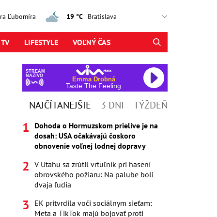
jtra Ľubomíra
19 °C
 TV
LIFESTYLE
VOĽNÝ ČAS
STREAM
NAŽIVO
Emma Drobná
Taste The Feeling
NAJČÍTANEJŠIE
3 DNI
TÝŽDEŇ
Dohoda o Hormuzskom prielive je na
dosah: USA očakávajú čoskoro
obnovenie voľnej lodnej dopravy
V Utahu sa zrútil vrtuľník pri hasení
obrovského požiaru: Na palube boli
dvaja ľudia
EK pritvrdila voči sociálnym sieťam:
Meta a TikTok majú bojovať proti