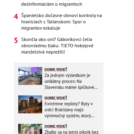
dezinformáciám o migrantoch
Španielsko dočasne obnoví kontroly na
hraniciach s Talianskom: Spor o
migrantov eskaluje
Skončia ako oni? Gáboríkovci čelia
obrovskému tlaku: TIETO hokejové
manželstvá neprežili!
DOBRE VEDIEŤ
Za jedným výsledkom je
unikátny proces: Na
Slovensku máme špičkové
pracovisko
DOBRE VEDIEŤ
Extrémne teploty? Byty v
srdci Bratislavy majú
výnimočný systém, ktorý
ešte aj šetrí náklady
DOBRE VEDIEŤ
Zbaľte sa na letný piknik bez