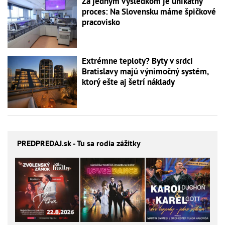
Za jedným výsledkom je unikátny
proces: Na Slovensku máme špičkové
pracovisko
Extrémne teploty? Byty v srdci
Bratislavy majú výnimočný systém,
ktorý ešte aj šetrí náklady
PREDPREDAJ
.sk - Tu sa rodia zážitky