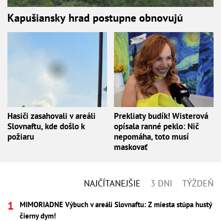
Kapušiansky hrad postupne obnovujú
Hasiči zasahovali v areáli
Prekliaty budík! Wisterová
Slovnaftu, kde došlo k
opísala ranné peklo: Nič
požiaru
nepomáha, toto musí
maskovať
NAJČÍTANEJŠIE
3 DNI
TÝŽDEŇ
MIMORIADNE Výbuch v areáli Slovnaftu: Z miesta stúpa hustý
čierny dym!