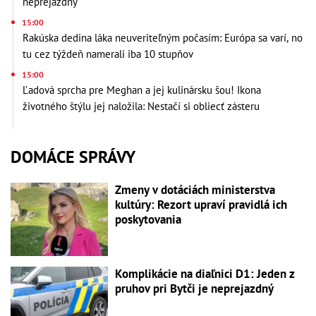
neprejazdný
15:00
Rakúska dedina láka neuveriteľným počasím: Európa sa varí, no
tu cez týždeň namerali iba 10 stupňov
15:00
Ľadová sprcha pre Meghan a jej kulinársku šou! Ikona
životného štýlu jej naložila: Nestačí si obliecť zásteru
DOMÁCE SPRÁVY
Zmeny v dotáciách ministerstva
kultúry: Rezort upraví pravidlá ich
poskytovania
Komplikácie na diaľnici D1: Jeden z
pruhov pri Bytči je neprejazdný