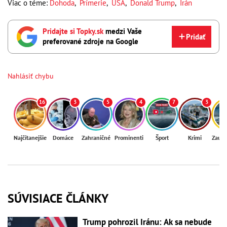
Viac o téme:
Dohoda
,
Prímerie
,
USA
,
Donald Trump
,
Irán
Pridajte si Topky.sk
medzi Vaše
Pridať
preferované zdroje na Google
Nahlásiť chybu
16
3
5
4
7
3
Najčítanejšie
Domáce
Zahraničné
Prominenti
Šport
Krimi
Zaují
SÚVISIACE ČLÁNKY
Trump pohrozil Iránu: Ak sa nebude