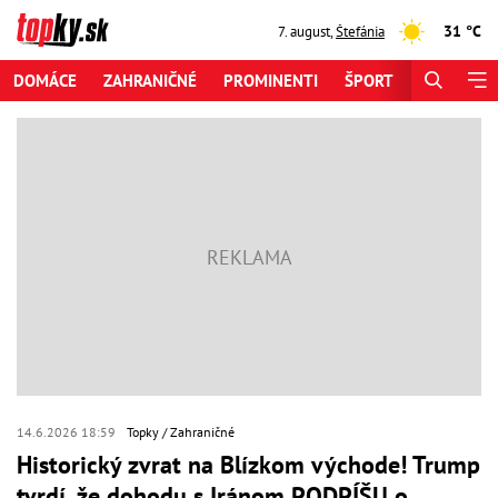
31 °C
7. august
,
Štefánia
DOMÁCE
ZAHRANIČNÉ
PROMINENTI
ŠPORT
ZAUJÍMAV
14.6.2026 18:59
Topky
Zahraničné
Historický zvrat na Blízkom východe! Trump
tvrdí, že dohodu s Iránom PODPÍŠU o