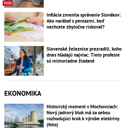
FOTO
Inflácia zmenila správanie Slovákov:
Ako narábať s peniazmi, keď
nechcete zbytočne riskovať?
Slovenské železnice prezradili, koho
dnes hľadajú najviac: Tieto profesie
sú mimoriadne žiadané
EKONOMIKA
Historický moment v Mochovciach:
Nový jadrový blok má za sebou
rozhodujúci krok k výrobe elektriny
(foto)