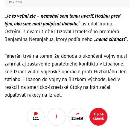
Reklama
„Je to veľmi zlé – nemohol som tomu uveriť. Hodinu pred
tým, ako sme mali podpísať dohodu,“
uviedol Trump.
Ostrými slovami tiež kritizoval izraelského premiéra
Benjamina Netanjahua, ktorý podľa neho
„nemá súdnosť“
.
Teherán trvá na tomm, že dohoda o ukončení vojny musí
zahŕňať aj zastavenie paralelného konfliktu v Libanone,
kde Izrael vedie vojenské operácie proti Hizballáhu. Ten
zatiahol Libanon do vojny na Blízkom východe, keď v
reakcii na americko-izraelské útoky na Irán začal
odpaľovať rakety na Izrael.
Tip na
121
Zdieľať
článok