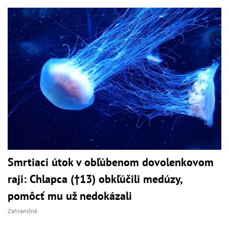
Smrtiaci útok v obľúbenom dovolenkovom
raji: Chlapca (†13) obkľúčili medúzy,
pomôcť mu už nedokázali
Zahraničné