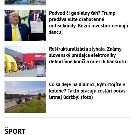
Podvod či geniálny ťah? Trump
predáva elite drahocenné
milisekundy. Bežní investori nemajú
šancu!
Reštrukturalizácia zlyhala. Známy
slovenský predajca elektroniky
definitívne končí a mieri k bankrotu
Čo sa deje na diaľnici, kým stojíte v
kolóne? Takto pracujú cestári počas
letnej údržby! (foto)
ŠPORT