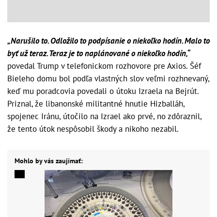
„Narušilo to. Odložilo to podpísanie o niekoľko hodín. Malo to
byť už teraz. Teraz je to naplánované o niekoľko hodín,“
povedal Trump v telefonickom rozhovore pre Axios. Šéf
Bieleho domu bol podľa vlastných slov veľmi rozhnevaný,
keď mu poradcovia povedali o útoku Izraela na Bejrút.
Priznal, že libanonské militantné hnutie Hizballáh,
spojenec Iránu, útočilo na Izrael ako prvé, no zdôraznil,
že tento útok nespôsobil škody a nikoho nezabil.
Mohlo by vás zaujímať: