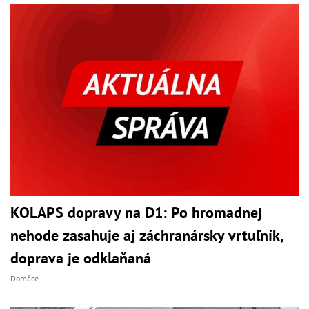
KOLAPS dopravy na D1: Po hromadnej
nehode zasahuje aj záchranársky vrtuľník,
doprava je odklaňaná
Domáce