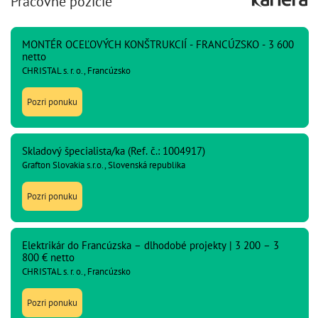
Pracovné pozície
MONTÉR OCEĽOVÝCH KONŠTRUKCIÍ - FRANCÚZSKO - 3 600
netto
CHRISTAL s. r. o., Francúzsko
Pozri ponuku
Skladový špecialista/ka (Ref. č.: 1004917)
Grafton Slovakia s.r.o., Slovenská republika
Pozri ponuku
Elektrikár do Francúzska – dlhodobé projekty | 3 200 – 3
800 € netto
CHRISTAL s. r. o., Francúzsko
Pozri ponuku