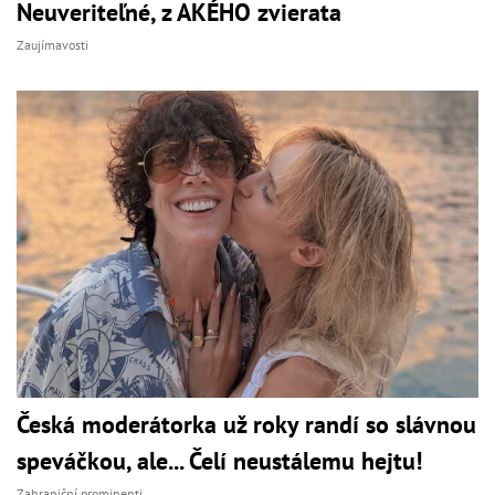
Neuveriteľné, z AKÉHO zvierata
Zaujímavosti
Česká moderátorka už roky randí so slávnou
speváčkou, ale... Čelí neustálemu hejtu!
Zahraniční prominenti