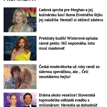
Ľadová sprcha pre Meghan a jej
kulinársku šou! Ikona životného štýlu
jej naložila: Nestačí si obliecť zásteru
Prekliaty budík! Wisterová opísala
ranné peklo: Nič nepomáha, toto
musí maskovať
Česká moderátorka už roky randí so
slávnou speváčkou, ale... Čelí
neustálemu hejtu!
Dráma okolo veselice! Slovenská
topmodelka odkladá svadbu s
milionárom: Nevedia sa dohodnúť