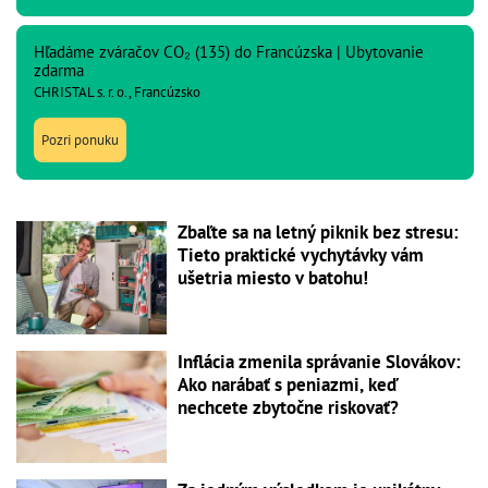
Hľadáme zváračov CO₂ (135) do Francúzska | Ubytovanie
zdarma
CHRISTAL s. r. o., Francúzsko
Pozri ponuku
Zbaľte sa na letný piknik bez stresu:
Tieto praktické vychytávky vám
ušetria miesto v batohu!
Inflácia zmenila správanie Slovákov:
Ako narábať s peniazmi, keď
nechcete zbytočne riskovať?