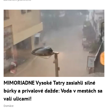
MIMORIADNE Vysoké Tatry zasiahli silné
búrky a prívalové dažde: Voda v mestách sa
valí ulicami!
Domáce