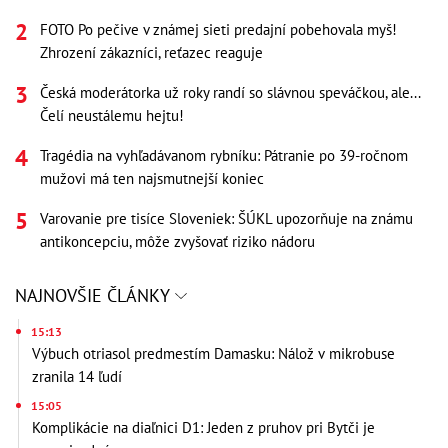
FOTO Po pečive v známej sieti predajní pobehovala myš!
Zhrození zákazníci, reťazec reaguje
Česká moderátorka už roky randí so slávnou speváčkou, ale...
Čelí neustálemu hejtu!
Tragédia na vyhľadávanom rybníku: Pátranie po 39-ročnom
mužovi má ten najsmutnejší koniec
Varovanie pre tisíce Sloveniek: ŠÚKL upozorňuje na známu
antikoncepciu, môže zvyšovať riziko nádoru
NAJNOVŠIE ČLÁNKY
15:13
Výbuch otriasol predmestím Damasku: Nálož v mikrobuse
zranila 14 ľudí
15:05
Komplikácie na diaľnici D1: Jeden z pruhov pri Bytči je