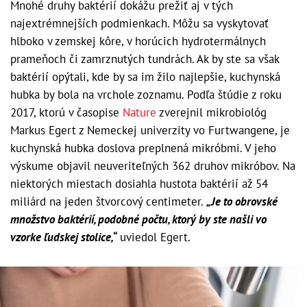
Mnohé druhy baktérií dokážu prežiť aj v tých
najextrémnejších podmienkach. Môžu sa vyskytovať
hlboko v zemskej kôre, v horúcich hydrotermálnych
prameňoch či zamrznutých tundrách. Ak by ste sa však
baktérií opýtali, kde by sa im žilo najlepšie, kuchynská
hubka by bola na vrchole zoznamu. Podľa štúdie z roku
2017, ktorú v časopise
Nature
zverejnil mikrobiológ
Markus Egert z Nemeckej univerzity vo Furtwangene, je
kuchynská hubka doslova preplnená mikróbmi. V jeho
výskume objavil neuveriteľných 362 druhov mikróbov. Na
niektorých miestach dosiahla hustota baktérií až 54
miliárd na jeden štvorcový centimeter.
„Je to obrovské
množstvo baktérií, podobné počtu, ktorý by ste našli vo
vzorke ľudskej stolice,“
uviedol Egert.