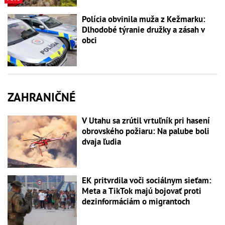
Polícia obvinila muža z Kežmarku:
Dlhodobé týranie družky a zásah v
obci
ZAHRANIČNÉ
V Utahu sa zrútil vrtuľník pri hasení
obrovského požiaru: Na palube boli
dvaja ľudia
EK pritvrdila voči sociálnym sieťam:
Meta a TikTok majú bojovať proti
dezinformáciám o migrantoch