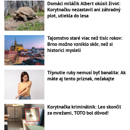
Domáci miláčik Albert okúsil život:
Korytnačku nezastavil ani záhradný
plot, utiekla do lesa
Tajomstvo staré viac než tisíc rokov:
Brno možno vzniklo skôr, než si
historici mysleli
Tŕpnutie ruky nemusí byť banalita: Ak
máte aj tento príznak, nečakajte
Korytnačka kriminálnik: Leo skončil
za mrežami, TOTO bol dôvod!