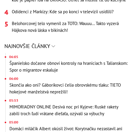
Odídenci z Markízy: Kde sa po konci v televízii usídlili?
Belohorcovej telo vymenil za TOTO: Wauuu... Takto vyzerá
Hájkova nová láska v bikinách!
NAJNOVŠIE ČLÁNKY
06:05
Španielsko dočasne obnoví kontroly na hraniciach s Talianskom:
Spor o migrantov eskaluje
06:00
Skončia ako oni? Gáboríkovci čelia obrovskému tlaku: TIETO
hokejové manželstvá neprežili!
05:53
MIMORIADNY ONLINE Desivá noc pri Kyjeve: Ruské rakety
zabili troch ľudí vrátane dieťaťa, ozývali sa výbuchy
05:00
Domáci miláčik Albert okúsil život: Korytnačku nezastavil ani