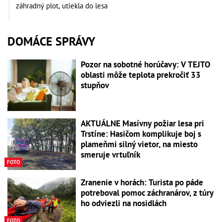
záhradný plot, utiekla do lesa
DOMÁCE SPRÁVY
Pozor na sobotné horúčavy: V TEJTO
oblasti môže teplota prekročiť 33
stupňov
AKTUÁLNE Masívny požiar lesa pri
Trstíne: Hasičom komplikuje boj s
plameňmi silný vietor, na miesto
smeruje vrtuľník
FOTO
Zranenie v horách: Turista po páde
potreboval pomoc záchranárov, z túry
ho odviezli na nosidlách
FOTO