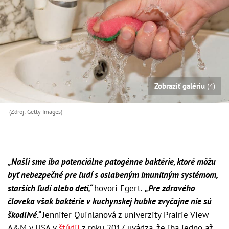
Zobraziť galériu
(4)
(Zdroj: Getty Images)
„Našli sme iba potenciálne patogénne baktérie, ktoré môžu
byť nebezpečné pre ľudí s oslabeným imunitným systémom,
starších ľudí alebo deti,“
hovorí Egert.
„Pre zdravého
človeka však baktérie v kuchynskej hubke zvyčajne nie sú
škodlivé.“
Jennifer Quinlanová z univerzity Prairie View
A&M v USA v
štúdii
z roku 2017 uvádza, že iba jedno až