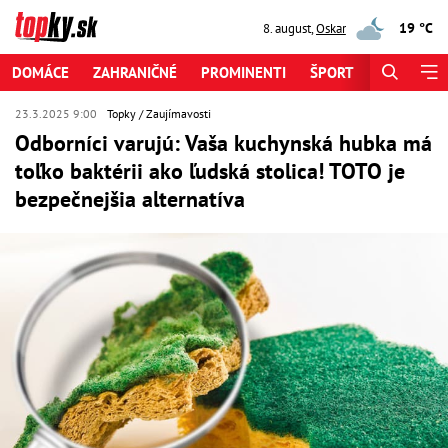
19 °C
8. august
,
Oskar
DOMÁCE
ZAHRANIČNÉ
PROMINENTI
ŠPORT
ZAUJÍMAV
23.3.2025 9:00
Topky
Zaujímavosti
Odborníci varujú: Vaša kuchynská hubka má
toľko baktérii ako ľudská stolica! TOTO je
bezpečnejšia alternatíva