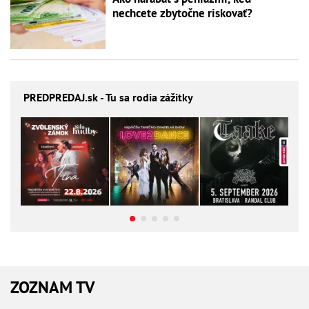
nechcete zbytočne riskovať?
PREDPREDAJ
.sk - Tu sa rodia zážitky
ZOZNAM TV