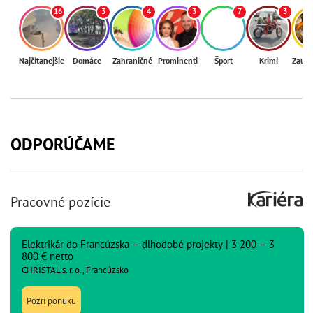
16
3
4
3
7
3
Najčítanejšie
Domáce
Zahraničné
Prominenti
Šport
Krimi
Zaují
ODPORÚČAME
Pracovné pozície
Elektrikár do Francúzska – dlhodobé projekty | 3 200 – 3
800 € netto
CHRISTAL s. r. o., Francúzsko
Pozri ponuku