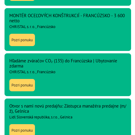
MONTÉR OCEĽOVÝCH KONŠTRUKCIÍ - FRANCÚZSKO - 3 600
netto
CHRISTAL s. r. o., Francúzsko
Pozri ponuku
Hľadáme zváračov CO₂ (135) do Francúzska | Ubytovanie
zdarma
CHRISTAL s. r. o., Francúzsko
Pozri ponuku
Otvor s nami novú predajňu: Zástupca manažéra predajne (m/
ž), Gelnica
Lidl Slovenská republika, s.r.o., Gelnica
Pozri ponuku