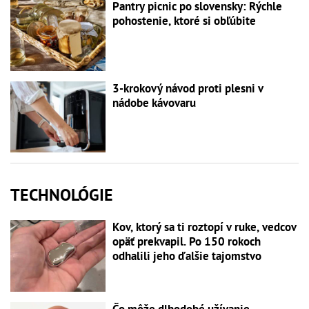
Pantry picnic po slovensky: Rýchle
pohostenie, ktoré si obľúbite
3-krokový návod proti plesni v
nádobe kávovaru
TECHNOLÓGIE
Kov, ktorý sa ti roztopí v ruke, vedcov
opäť prekvapil. Po 150 rokoch
odhalili jeho ďalšie tajomstvo
Čo môže dlhodobé užívanie