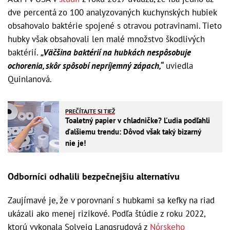
dve percentá zo 100 analyzovaných kuchynských hubiek
obsahovalo baktérie spojené s otravou potravinami. Tieto
hubky však obsahovali len malé množstvo škodlivých
baktérií.
„Väčšina baktérií na hubkách nespôsobuje
ochorenia, skôr spôsobí nepríjemný zápach,“
uviedla
Quinlanová.
PREČÍTAJTE SI TIEŽ
Toaletný papier v chladničke? Ľudia podľahli
ďalšiemu trendu: Dôvod však taký bizarný
nie je!
Odborníci odhalili bezpečnejšiu alternatívu
Zaujímavé je, že v porovnaní s hubkami sa kefky na riad
ukázali ako menej rizikové. Podľa štúdie z roku 2022,
ktorú vykonala Solveig Langsrudová z
Nórskeho