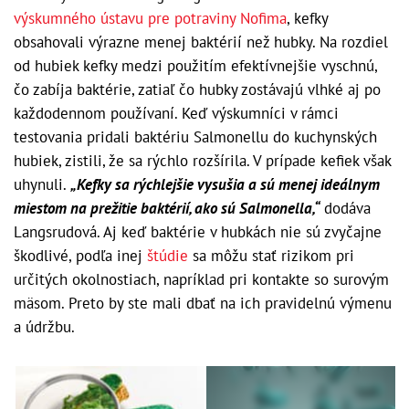
výskumného ústavu pre potraviny Nofima
, kefky
obsahovali výrazne menej baktérií než hubky. Na rozdiel
od hubiek kefky medzi použitím efektívnejšie vyschnú,
čo zabíja baktérie, zatiaľ čo hubky zostávajú vlhké aj po
každodennom používaní. Keď výskumníci v rámci
testovania pridali baktériu Salmonellu do kuchynských
hubiek, zistili, že sa rýchlo rozšírila. V prípade kefiek však
uhynuli.
„Kefky sa rýchlejšie vysušia a sú menej ideálnym
miestom na prežitie baktérií, ako sú Salmonella,“
dodáva
Langsrudová. Aj keď baktérie v hubkách nie sú zvyčajne
škodlivé, podľa inej
štúdie
sa môžu stať rizikom pri
určitých okolnostiach, napríklad pri kontakte so surovým
mäsom. Preto by ste mali dbať na ich pravidelnú výmenu
a údržbu.