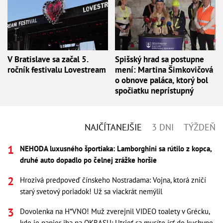
V Bratislave sa začal 5.
Spišský hrad sa postupne
ročník festivalu Lovestream
mení: Martina Šimkovičová
o obnove paláca, ktorý bol
spočiatku neprístupný
NAJČÍTANEJŠIE
3 DNI
TÝŽDEŇ
NEHODA luxusného športiaka: Lamborghini sa rútilo z kopca,
druhé auto dopadlo po čelnej zrážke horšie
Hrozivá predpoveď čínskeho Nostradama: Vojna, ktorá zničí
starý svetový poriadok! Už sa viackrát nemýlil
Dovolenka na H*VNO! Muž zverejnil VIDEO toalety v Grécku,
kde je papier iba na OKRASU: Utrieť sa musíte ísť do kuchyne