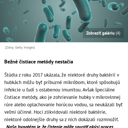
Zobraziť galériu
(4)
(Zdroj: Getty Images)
Bežné čistiace metódy nestačia
Štúdia z roku 2017 ukázala, že niektoré druhy baktérií v
hubkách môžu byť príbuzné mikróbom, ktoré spôsobujú
infekcie u ľudí s oslabenou imunitou. Avšak špeciálne
čistiace metódy, ako je zohrievanie hubky v mikrovlnnej
rúre alebo oplachovanie horúcou vodou, sa neukázali byť
veľmi účinné. Hoci zlikvidovali niektoré baktérie,
niektoré odolnejšie druhy sa z nich dokázali rozmnožiť.
„Naša hypotéza je, že čistenie môže spustiť akýsi proces