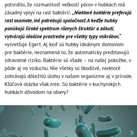
potvrdilo, že rozmanitosť veľkostí pórov v hubkách má
zásadný vplyv na rast baktérií.
„Niektoré baktérie preferujú
rast osamote, iné potrebujú spoločnosť. A keďže hubky
ponúkajú široké spektrum rôznych štruktúr a zákutí,
vytvárajú ideálne prostredie pre všetky typy mikróbov,“
vysvetľuje Egert. Aj keď sú hubky ideálnym domovom
pre baktérie, neznamená to, že automaticky predstavujú
zdravotné riziko. Baktérie sú všade – na našej pokožke, v
pôde aj vo vzduchu. Nie všetky sú škodlivé, niektoré
zohrávajú dôležitú úlohu v našom organizme aj v prírode.
Kľúčová otázka však znie: Sú baktérie v kuchynských
hubkách dôvodom na obavy?