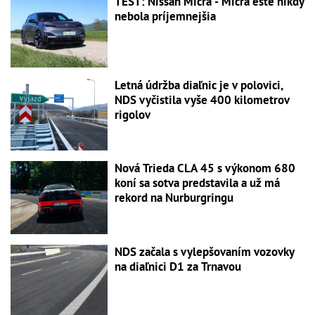
TEST: Nissan Micra - Micra ešte nikdy
nebola príjemnejšia
Letná údržba diaľnic je v polovici,
NDS vyčistila vyše 400 kilometrov
rigolov
Nová Trieda CLA 45 s výkonom 680
koní sa sotva predstavila a už má
rekord na Nurburgringu
NDS začala s vylepšovaním vozovky
na diaľnici D1 za Trnavou