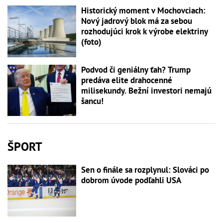
Historický moment v Mochovciach:
Nový jadrový blok má za sebou
rozhodujúci krok k výrobe elektriny
(foto)
Podvod či geniálny ťah? Trump
predáva elite drahocenné
milisekundy. Bežní investori nemajú
šancu!
ŠPORT
Sen o finále sa rozplynul: Slováci po
dobrom úvode podľahli USA