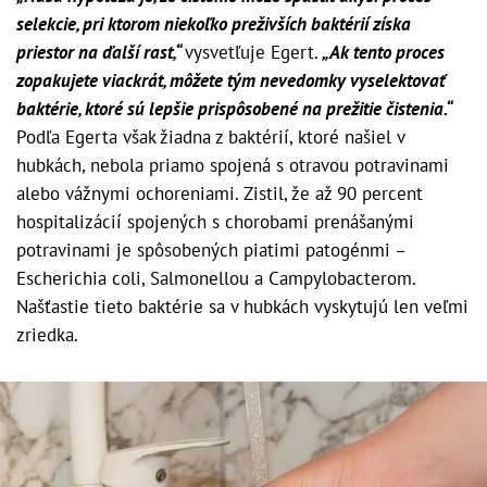
selekcie, pri ktorom niekoľko preživších baktérií získa
priestor na ďalší rast,“
vysvetľuje Egert.
„Ak tento proces
zopakujete viackrát, môžete tým nevedomky vyselektovať
baktérie, ktoré sú lepšie prispôsobené na prežitie čistenia.“
Podľa Egerta však žiadna z baktérií, ktoré našiel v
hubkách, nebola priamo spojená s otravou potravinami
alebo vážnymi ochoreniami. Zistil, že až 90 percent
hospitalizácií spojených s chorobami prenášanými
potravinami je spôsobených piatimi patogénmi –
Escherichia coli, Salmonellou a Campylobacterom.
Našťastie tieto baktérie sa v hubkách vyskytujú len veľmi
zriedka.