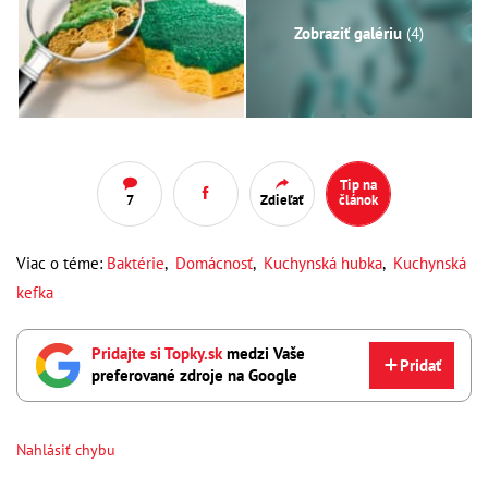
Zobraziť galériu
(4)
Tip na
7
Zdieľať
článok
Viac o téme:
Baktérie
,
Domácnosť
,
Kuchynská hubka
,
Kuchynská
kefka
Pridajte si Topky.sk
medzi Vaše
Pridať
preferované zdroje na Google
Nahlásiť chybu