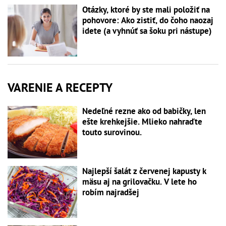
Otázky, ktoré by ste mali položiť na
pohovore: Ako zistiť, do čoho naozaj
idete (a vyhnúť sa šoku pri nástupe)
VARENIE A RECEPTY
Nedeľné rezne ako od babičky, len
ešte krehkejšie. Mlieko nahraďte
touto surovinou.
Najlepší šalát z červenej kapusty k
mäsu aj na grilovačku. V lete ho
robím najradšej