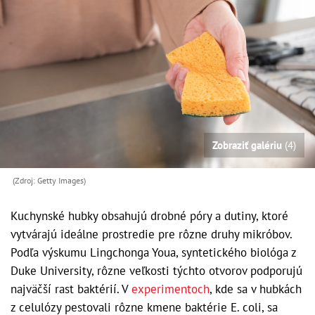
Zobraziť galériu
(4)
(Zdroj: Getty Images)
Kuchynské hubky obsahujú drobné póry a dutiny, ktoré
vytvárajú ideálne prostredie pre rôzne druhy mikróbov.
Podľa výskumu Lingchonga Youa, syntetického biológa z
Duke University, rôzne veľkosti týchto otvorov podporujú
najväčší rast baktérií. V
experimentoch
, kde sa v hubkách
z celulózy pestovali rôzne kmene baktérie E. coli, sa