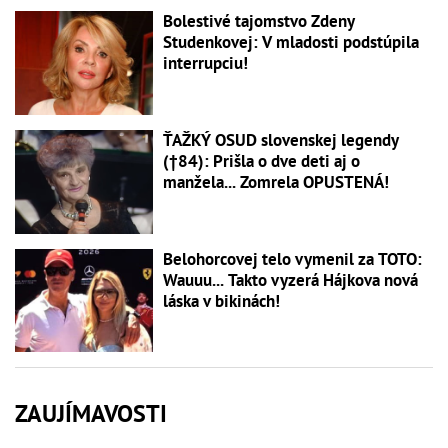
Bolestivé tajomstvo Zdeny
Studenkovej: V mladosti podstúpila
interrupciu!
ŤAŽKÝ OSUD slovenskej legendy
(†84): Prišla o dve deti aj o
manžela... Zomrela OPUSTENÁ!
Belohorcovej telo vymenil za TOTO:
Wauuu... Takto vyzerá Hájkova nová
láska v bikinách!
ZAUJÍMAVOSTI