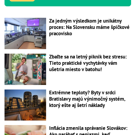
Za jedným výsledkom je unikátny
proces: Na Slovensku máme špičkové
pracovisko
Zbaľte sa na letný piknik bez stresu:
Tieto praktické vychytávky vám
ušetria miesto v batohu!
Extrémne teploty? Byty v srdci
Bratislavy majú výnimočný systém,
ktorý ešte aj šetrí náklady
Inflácia zmenila správanie Slovákov:
Ako narábať s peniazmi, keď