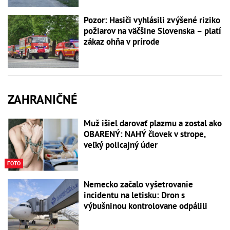
Pozor: Hasiči vyhlásili zvýšené riziko
požiarov na väčšine Slovenska – platí
zákaz ohňa v prírode
ZAHRANIČNÉ
Muž išiel darovať plazmu a zostal ako
OBARENÝ: NAHÝ človek v strope,
veľký policajný úder
FOTO
Nemecko začalo vyšetrovanie
incidentu na letisku: Dron s
výbušninou kontrolovane odpálili