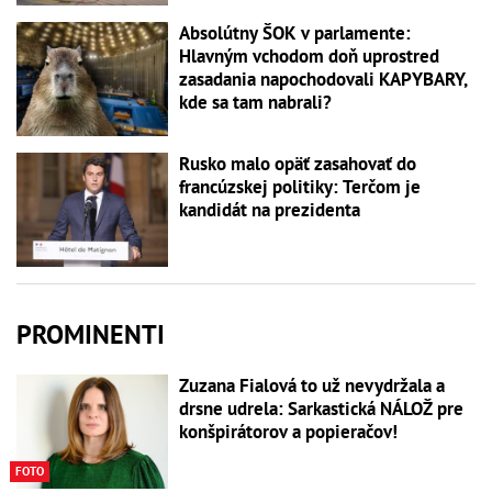
Absolútny ŠOK v parlamente:
Hlavným vchodom doň uprostred
zasadania napochodovali KAPYBARY,
kde sa tam nabrali?
Rusko malo opäť zasahovať do
francúzskej politiky: Terčom je
kandidát na prezidenta
PROMINENTI
Zuzana Fialová to už nevydržala a
drsne udrela: Sarkastická NÁLOŽ pre
konšpirátorov a popieračov!
FOTO