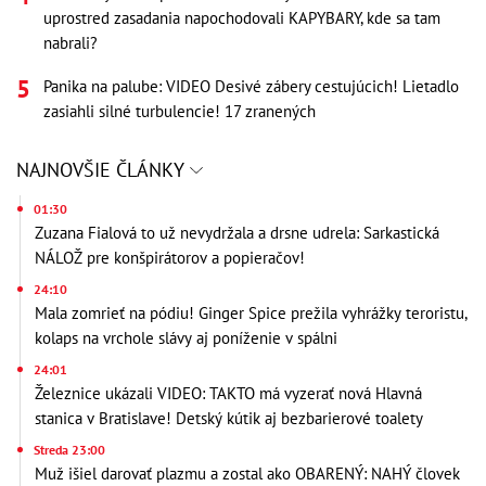
uprostred zasadania napochodovali KAPYBARY, kde sa tam
nabrali?
Panika na palube: VIDEO Desivé zábery cestujúcich! Lietadlo
zasiahli silné turbulencie! 17 zranených
NAJNOVŠIE ČLÁNKY
01:30
Zuzana Fialová to už nevydržala a drsne udrela: Sarkastická
NÁLOŽ pre konšpirátorov a popieračov!
24:10
Mala zomrieť na pódiu! Ginger Spice prežila vyhrážky teroristu,
kolaps na vrchole slávy aj poníženie v spálni
24:01
Železnice ukázali VIDEO: TAKTO má vyzerať nová Hlavná
stanica v Bratislave! Detský kútik aj bezbarierové toalety
Streda 23:00
Muž išiel darovať plazmu a zostal ako OBARENÝ: NAHÝ človek