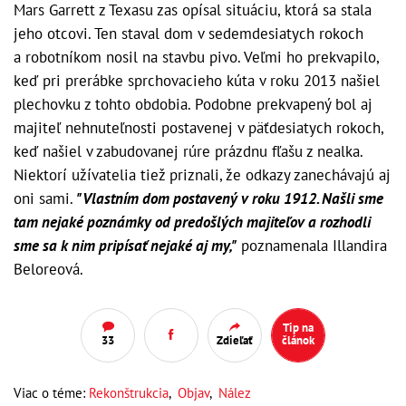
Mars Garrett z Texasu zas opísal situáciu, ktorá sa stala
jeho otcovi. Ten staval dom v sedemdesiatych rokoch
a robotníkom nosil na stavbu pivo. Veľmi ho prekvapilo,
keď pri prerábke sprchovacieho kúta v roku 2013 našiel
plechovku z tohto obdobia. Podobne prekvapený bol aj
majiteľ nehnuteľnosti postavenej v päťdesiatych rokoch,
keď našiel v zabudovanej rúre prázdnu fľašu z nealka.
Niektorí užívatelia tiež priznali, že odkazy zanechávajú aj
oni sami.
"Vlastním dom postavený v roku 1912. Našli sme
tam nejaké poznámky od predošlých majiteľov a rozhodli
sme sa k nim pripísať nejaké aj my,"
poznamenala Illandira
Beloreová.
Tip na
33
Zdieľať
článok
Viac o téme:
Rekonštrukcia
,
Objav
,
Nález