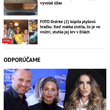
vyvolal úžas
FOTO Dcérke (2) kúpila plyšovú
hračku: Keď matka zistila, čo je vo
vnútri, stuhla jej krv v žilách
FOTO
ODPORÚČAME