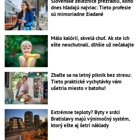
Slovenské železnice prezradili, koho
dnes hľadajú najviac: Tieto profesie
sú mimoriadne žiadané
Málo kalórií, skvelá chuť. Ak ste ich
ešte neochutnali, dlhšie už nečakajte
Zbaľte sa na letný piknik bez stresu:
Tieto praktické vychytávky vám
ušetria miesto v batohu!
Extrémne teploty? Byty v srdci
Bratislavy majú výnimočný systém,
ktorý ešte aj šetrí náklady