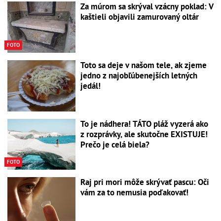
Za múrom sa skrýval vzácny poklad: V
kaštieli objavili zamurovaný oltár
FOTO
Toto sa deje v našom tele, ak zjeme
jedno z najobľúbenejších letných
jedál!
To je nádhera! TÁTO pláž vyzerá ako
z rozprávky, ale skutočne EXISTUJE!
Prečo je celá biela?
FOTO
Raj pri mori môže skrývať pascu: Oči
vám za to nemusia poďakovať!