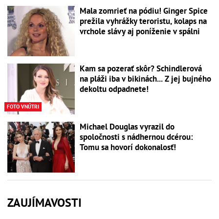
Mala zomrieť na pódiu! Ginger Spice
prežila vyhrážky teroristu, kolaps na
vrchole slávy aj poníženie v spálni
Kam sa pozerať skôr? Schindlerová
na pláži iba v bikinách... Z jej bujného
dekoltu odpadnete!
FOTO VNÚTRI
Michael Douglas vyrazil do
spoločnosti s nádhernou dcérou:
Tomu sa hovorí dokonalosť!
ZAUJÍMAVOSTI