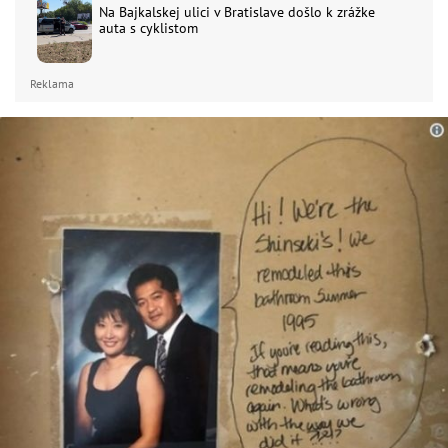
Na Bajkalskej ulici v Bratislave došlo k zrážke
auta s cyklistom
Reklama