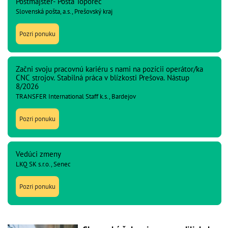
Poštmajster- Pošta Toporec
Slovenská pošta, a.s., Prešovský kraj
Pozri ponuku
Začni svoju pracovnú kariéru s nami na pozícii operátor/ka
CNC strojov. Stabilná práca v blízkosti Prešova. Nástup
8/2026
TRANSFER International Staff k.s., Bardejov
Pozri ponuku
Vedúci zmeny
LKQ SK s.r.o., Senec
Pozri ponuku