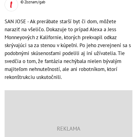
© Zoznam/gab
SAN JOSE - Ak prerábate starší byt či dom, môžete
naraziť na všeličo. Dokazuje to prípad Alexa a Jess
Monneyových z Kalifornie, ktorých prekvapil odkaz
skrývajúci sa za stenou v kúpeľni. Po jeho zverejnení sa s
podobnými skúsenosťami podelili aj iní užívatelia. Tie
svedčia o tom, že fantázia nechýbala nielen bývalým
majiteľom nehnuteľností, ale ani robotníkom, ktorí
rekonštrukciu uskutočnili.