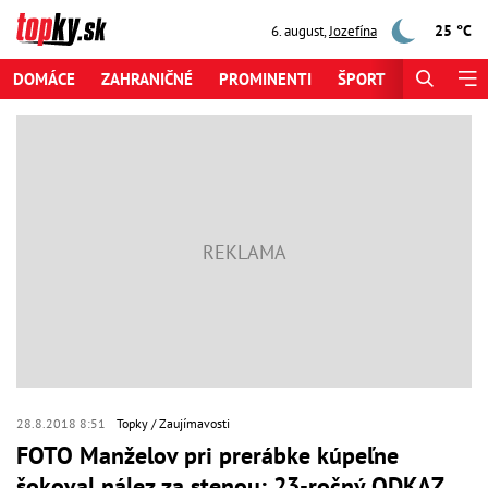
25 °C
6. august
,
Jozefína
DOMÁCE
ZAHRANIČNÉ
PROMINENTI
ŠPORT
ZAUJÍMAV
28.8.2018 8:51
Topky
Zaujímavosti
FOTO Manželov pri prerábke kúpeľne
šokoval nález za stenou: 23-ročný ODKAZ