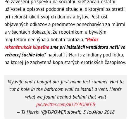
Po zavesení príspevku na sociálnu sieť začali ostatní
užívatelia opisovať podobné situácie, s ktorými sa stretli
pri rekonštrukcii svojich domov a bytov. Pestrosť
objavených odkazov a predmetov ponechaných za múrmi
a v šachtách dokazuje, že robotníkom a bývalým
majiteľom nechýbala bohatá fantázia.
"
Počas
rekonštrukcie kúpeľne
sme pri inštalácii ventilátora našli vo
vetracej šachte toto,"
napísal TJ Harris z Indiany pod fotku,
na ktorej je zachytená kopa starých erotických časopisov.
My wife and I bought our first home last summer. Had to
cut a hole in the bathroom wall to install a vent. Here’s
what we found behind behind that wall
pic.twitter.com/AU2Y4OhKEB
— TJ Harris (@TJPOWERuloveit)
3 Ιουλίου 2018