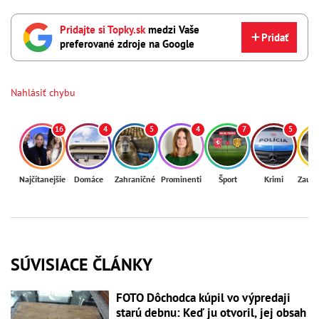
Pridajte si Topky.sk
medzi Vaše
Pridať
preferované zdroje na Google
Nahlásiť chybu
16
4
5
4
7
5
Najčítanejšie
Domáce
Zahraničné
Prominenti
Šport
Krimi
Zaují
SÚVISIACE ČLÁNKY
FOTO Dôchodca kúpil vo výpredaji
starú debnu: Keď ju otvoril, jej obsah