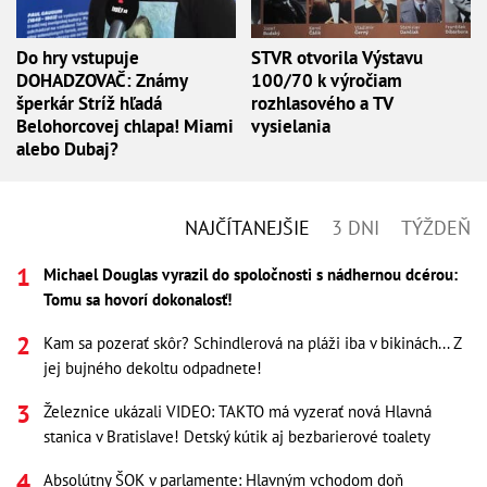
Do hry vstupuje
STVR otvorila Výstavu
DOHADZOVAČ: Známy
100/70 k výročiam
šperkár Stríž hľadá
rozhlasového a TV
Belohorcovej chlapa! Miami
vysielania
alebo Dubaj?
NAJČÍTANEJŠIE
3 DNI
TÝŽDEŇ
Michael Douglas vyrazil do spoločnosti s nádhernou dcérou:
Tomu sa hovorí dokonalosť!
Kam sa pozerať skôr? Schindlerová na pláži iba v bikinách... Z
jej bujného dekoltu odpadnete!
Železnice ukázali VIDEO: TAKTO má vyzerať nová Hlavná
stanica v Bratislave! Detský kútik aj bezbarierové toalety
Absolútny ŠOK v parlamente: Hlavným vchodom doň