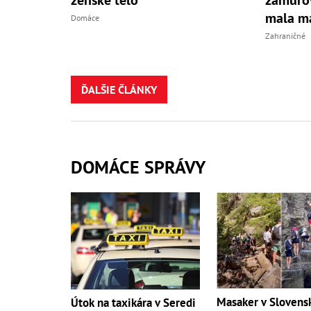
mala m
Domáce
Zahraničné
ĎALŠIE ČLÁNKY
DOMÁCE SPRÁVY
Masaker v Sloven
Útok na taxikára v Seredi