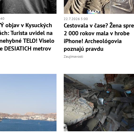
:40
22.7.2026 5:00
Ý objav v Kysuckých
Cestovala v čase? Žena spr
ch: Turista uvidel na
2 000 rokov mala v hrobe
nehybné TELO! Viselo
iPhone! Archeológovia
ke DESIATICH metrov
poznajú pravdu
Zaujímavosti