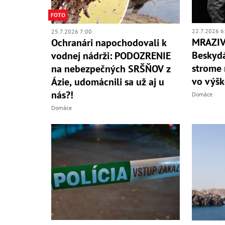
FOTO
22.7.2026 6
25.7.2026 7:00
MRAZIV
Ochranári napochodovali k
Beskydá
vodnej nádrži: PODOZRENIE
strome 
na nebezpečných SRŠŇOV z
vo výš
Ázie, udomácnili sa už aj u
nás?!
Domáce
Domáce