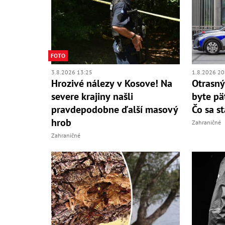
FOTO
3.8.2026 13:25
1.8.2026 20
Hrozivé nálezy v Kosove! Na
Otrasný
severe krajiny našli
byte pä
pravdepodobne ďalší masový
Čo sa s
hrob
Zahraničné
Zahraničné