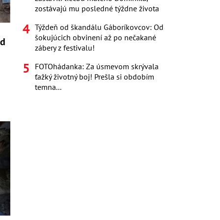
zostávajú mu posledné týždne života
Týždeň od škandálu Gáboríkovcov: Od
šokujúcich obvinení až po nečakané
ed
zábery z festivalu!
FOTOhádanka: Za úsmevom skrývala
ťažký životný boj! Prešla si obdobím
temna...