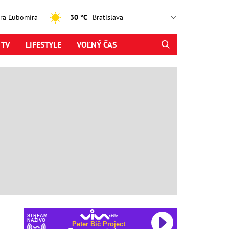
jtra Ľubomíra
30 °C
 TV
LIFESTYLE
VOĽNÝ ČAS
STREAM
NAŽIVO
Peter Bič Project