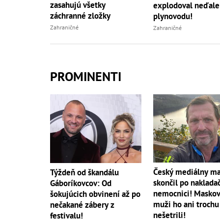
zasahujú všetky
explodoval neďale
záchranné zložky
plynovodu!
Zahraničné
Zahraničné
PROMINENTI
Český mediálny m
Týždeň od škandálu
skončil po naklada
Gáboríkovcov: Od
nemocnici! Maskov
šokujúcich obvinení až po
muži ho ani trochu
nečakané zábery z
nešetrili!
festivalu!