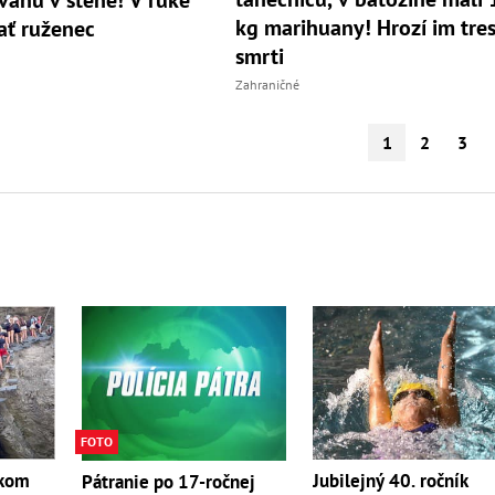
kg marihuany! Hrozí im tres
ať ruženec
smrti
Zahraničné
1
2
3
FOTO
skom
Jubilejný 40. ročník
Pátranie po 17-ročnej