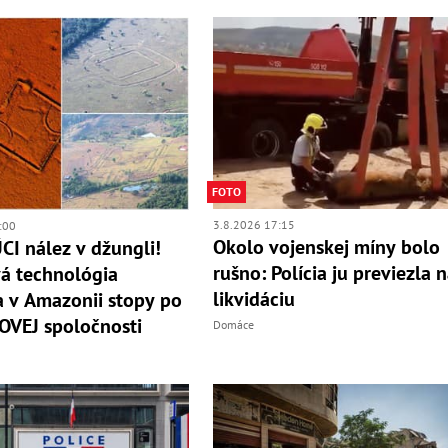
FOTO
3.8.2026 17:15
:00
Okolo vojenskej míny bolo
I nález v džungli!
rušno: Polícia ju previezla 
á technológia
likvidáciu
a v Amazonii stopy po
VEJ spoločnosti
Domáce