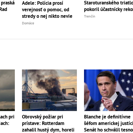
 praská
Staroturanského triatl
Adele: Polícia prosí
 Rad
pokoril účastnícky rek
verejnosť o pomoc, od
stredy o nej nikto nevie
Trenčín
Domáce
ch pri
Obrovský požiar pri
Blanche je definitívne
iach:
prístave: Rotterdam
šéfom americkej justíc
zahalil hustý dym, horeli
Senát ho schválil tesn