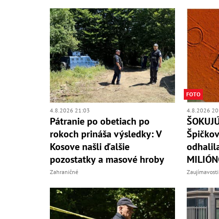
FOTO
4.8.2026 21:03
4.8.2026 20
Pátranie po obetiach po
ŠOKUJÚC
rokoch prináša výsledky: V
Špičkov
Kosove našli ďalšie
odhalil
pozostatky a masové hroby
MILIÓNO
Zahraničné
Zaujímavosti