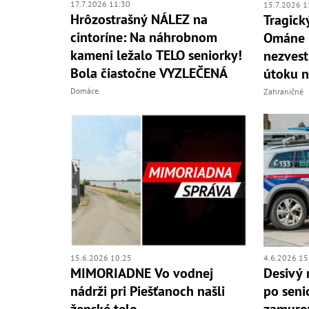
17.7.2026 11:30
15.7.2026 1
Hrôzostrašný NÁLEZ na
Tragický
cintoríne: Na náhrobnom
Ománe n
kameni ležalo TELO seniorky!
nezves
Bola čiastočne VYZLEČENÁ
útoku n
Domáce
Zahraničné
15.6.2026 10:25
4.6.2026 15
MIMORIADNE Vo vodnej
Desivý 
nádrži pri Piešťanoch našli
po seni
ženské telo
zamurov