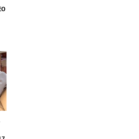
EO
v
17