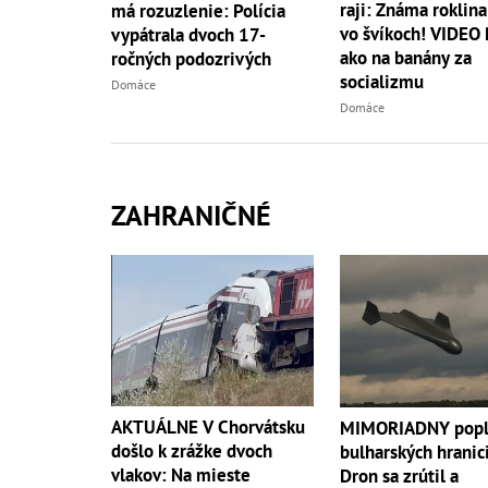
raji: Známa roklina
má rozuzlenie: Polícia
vo švíkoch! VIDEO
vypátrala dvoch 17-
ako na banány za
ročných podozrivých
socializmu
Domáce
Domáce
ZAHRANIČNÉ
AKTUÁLNE V Chorvátsku
MIMORIADNY popla
došlo k zrážke dvoch
bulharských hranic
vlakov: Na mieste
Dron sa zrútil a