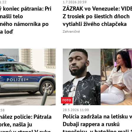
1:22
1.7.2026 20:59
 koniec pátrania: Pri
ZÁZRAK vo Venezuele: VID
ašli telo
Z trosiek po šiestich dňoch
tného námorníka po
vytiahli živého chlapčeka
a loď
Zahraničné
FOTO
28.5.2026 11:00
:58
Polícia zadržala na letisku 
nález polície: Pátrala
Dubaji rappera a ruskú
orke, našla ju
tanečnicu, v batožine mali 
anú v stene! V ruke