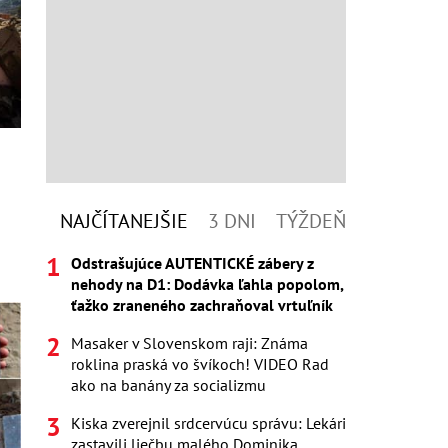
NAJČÍTANEJŠIE
3 DNI
TÝŽDEŇ
Odstrašujúce AUTENTICKÉ zábery z
nehody na D1: Dodávka ľahla popolom,
ťažko zraneného zachraňoval vrtuľník
Masaker v Slovenskom raji: Známa
roklina praská vo švíkoch! VIDEO Rad
ako na banány za socializmu
Kiska zverejnil srdcervúcu správu: Lekári
zastavili liečbu malého Dominika,