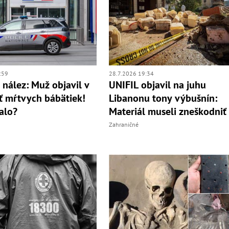
:59
28.7.2026 19:34
 nález: Muž objavil v
UNIFIL objavil na juhu
ť mŕtvych bábätiek!
Libanonu tony výbušnín:
talo?
Materiál museli zneškodniť
Zahraničné