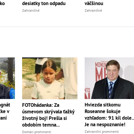
ko
desiatky ton odpadu
väčšinou
Zahraničné
Zahraničné
agnát
Hviezda sitkomu
FOTOhádanka: Za
čke v
Roseanne šokuje
úsmevom skrývala ťažký
aní
vzhľadom: 91 kíl dole..
životný boj! Prešla si
Je na nespoznanie!
obdobím temna...
Zahraniční prominenti
Domáci prominenti