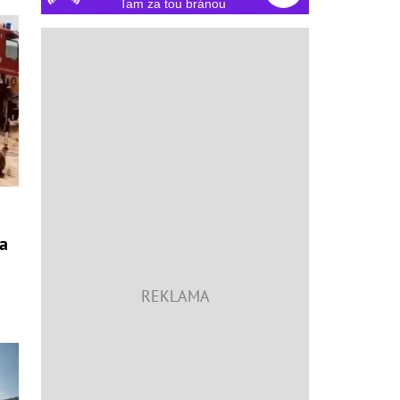
Tam za tou bránou
na