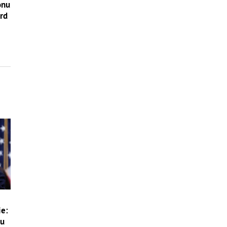
onu
ord
ie:
ou