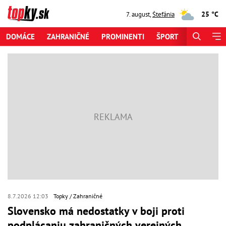
25 °C
7. august
,
Štefánia
DOMÁCE
ZAHRANIČNÉ
PROMINENTI
ŠPORT
ZAUJÍMAV
8.7.2026 12:03
Topky
Zahraničné
Slovensko má nedostatky v boji proti
podplácaniu zahraničných verejných