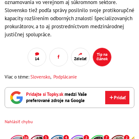
oznamovania vo verejnom aj súkromnom sektore.
Slovensko tiež podľa správy posilnilo svoje protikorupčné
kapacity rozšírením odborných znalostí špecializovaných
prokurátorov, a to aj prostredníctvom medzinárodnej
justičnej spolupráce.
Tip na
14
Zdieľať
článok
Viac o téme:
Slovensko
,
Podplácanie
Pridajte si Topky.sk
medzi Vaše
Pridať
preferované zdroje na Google
Nahlásiť chybu
16
5
4
2
7
2