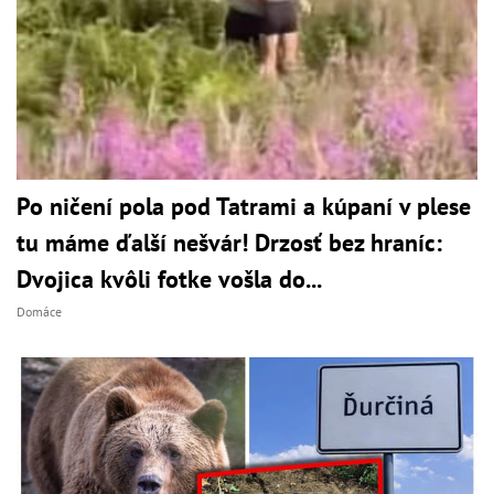
Po ničení pola pod Tatrami a kúpaní v plese
tu máme ďalší nešvár! Drzosť bez hraníc:
Dvojica kvôli fotke vošla do...
Domáce