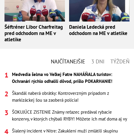
Šéftréner Libor Charfreitag
Daniela Ledecká pred
pred odchodom na ME v
odchodom na ME v atletike
atletike
NAJČÍTANEJŠIE
3 DNI
TÝŽDEŇ
Medvedia šelma vo Veľkej Fatre NAHÁŇALA turistov:
Ochranári rýchlo odhalili dôvod, prišlo POKARHANIE!
Škandál naberá obrátky: Kontroverzným prípadom z
markizáckej šou sa zaoberá polícia!
ŠOKUJÚCE ZISTENIE Známy reťazec predával rybacie
konzervy, v ktorých chýbali RYBY! Môžete ich mať doma aj vy
Šialený incident v Nitre: Zakuklení muži zmlátili skupinu