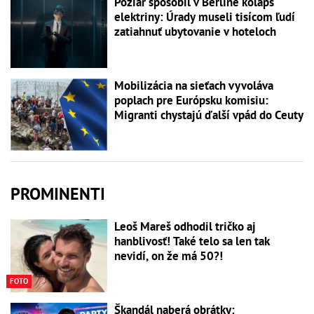
Požiar spôsobil v Berlíne kolaps
elektriny: Úrady museli tisícom ľudí
zatiahnuť ubytovanie v hoteloch
Mobilizácia na sieťach vyvoláva
poplach pre Európsku komisiu:
Migranti chystajú ďalší vpád do Ceuty
PROMINENTI
Leoš Mareš odhodil tričko aj
hanblivosť! Také telo sa len tak
nevidí, on že má 50?!
FOTO
Škandál naberá obrátky: