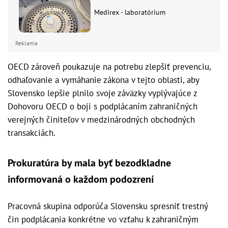
Medirex - laboratórium
Reklama
OECD zároveň poukazuje na potrebu zlepšiť prevenciu,
odhaľovanie a vymáhanie zákona v tejto oblasti, aby
Slovensko lepšie plnilo svoje záväzky vyplývajúce z
Dohovoru OECD o boji s podplácaním zahraničných
verejných činiteľov v medzinárodných obchodných
transakciách.
Prokuratúra by mala byť bezodkladne
informovaná o každom podozrení
Pracovná skupina odporúča Slovensku spresniť trestný
čin podplácania konkrétne vo vzťahu k zahraničným