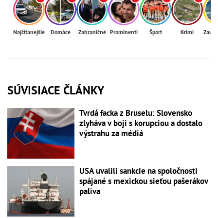
Najčítanejšie
Domáce
Zahraničné
Prominenti
Šport
Krimi
Zaují
SÚVISIACE ČLÁNKY
Tvrdá facka z Bruselu: Slovensko
zlyháva v boji s korupciou a dostalo
výstrahu za médiá
USA uvalili sankcie na spoločnosti
spájané s mexickou sieťou pašerákov
paliva