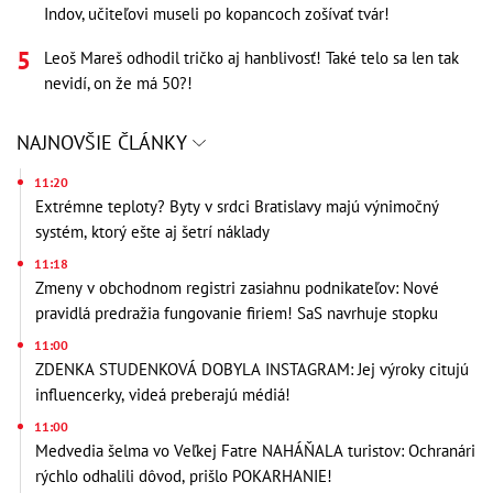
Indov, učiteľovi museli po kopancoch zošívať tvár!
Leoš Mareš odhodil tričko aj hanblivosť! Také telo sa len tak
nevidí, on že má 50?!
NAJNOVŠIE ČLÁNKY
11:20
Extrémne teploty? Byty v srdci Bratislavy majú výnimočný
systém, ktorý ešte aj šetrí náklady
11:18
Zmeny v obchodnom registri zasiahnu podnikateľov: Nové
pravidlá predražia fungovanie firiem! SaS navrhuje stopku
11:00
ZDENKA STUDENKOVÁ DOBYLA INSTAGRAM: Jej výroky citujú
influencerky, videá preberajú médiá!
11:00
Medvedia šelma vo Veľkej Fatre NAHÁŇALA turistov: Ochranári
rýchlo odhalili dôvod, prišlo POKARHANIE!