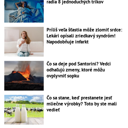
radia 8 jednoduchých trikov
Príliš veľa šťastia môže zlomiť srdce:
Lekári opísali zriedkavý syndróm!
Napodobňuje infarkt
Čo sa deje pod Santorini? Vedci
odhaľujú zmeny, ktoré môžu
ovplyvniť sopku
Čo sa stane, keď prestanete jesť
mliečne výrobky? Toto by ste mali
vedieť