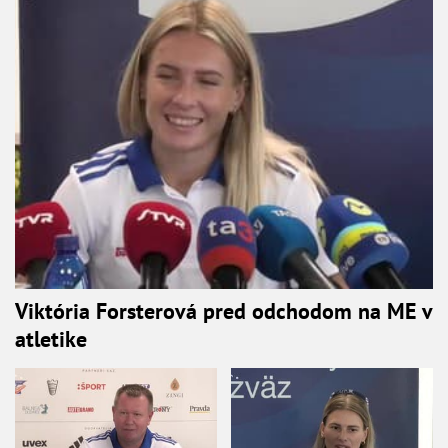
Viktória Forsterová pred odchodom na ME v
atletike