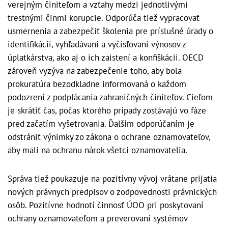
verejným činiteľom a vzťahy medzi jednotlivými
trestnými činmi korupcie. Odporúča tiež vypracovať
usmernenia a zabezpečiť školenia pre príslušné úrady o
identifikácii, vyhľadávaní a vyčísľovaní výnosov z
úplatkárstva, ako aj o ich zaistení a konfiškácii. OECD
zároveň vyzýva na zabezpečenie toho, aby bola
prokuratúra bezodkladne informovaná o každom
podozrení z podplácania zahraničných činiteľov. Cieľom
je skrátiť čas, počas ktorého prípady zostávajú vo fáze
pred začatím vyšetrovania. Ďalším odporúčaním je
odstrániť výnimky zo zákona o ochrane oznamovateľov,
aby mali na ochranu nárok všetci oznamovatelia.
Správa tiež poukazuje na pozitívny vývoj vrátane prijatia
nových právnych predpisov o zodpovednosti právnických
osôb. Pozitívne hodnotí činnosť ÚOO pri poskytovaní
ochrany oznamovateľom a preverovaní systémov