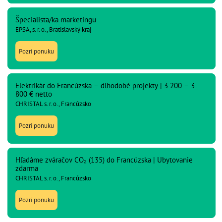
Špecialista/ka marketingu
EPSA, s. r. o., Bratislavský kraj
Pozri ponuku
Elektrikár do Francúzska – dlhodobé projekty | 3 200 – 3
800 € netto
CHRISTAL s. r. o., Francúzsko
Pozri ponuku
Hľadáme zváračov CO₂ (135) do Francúzska | Ubytovanie
zdarma
CHRISTAL s. r. o., Francúzsko
Pozri ponuku