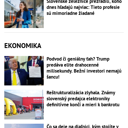
Slovenské železnice prezradili, koho
dnes hľadajú najviac: Tieto profesie
sú mimoriadne žiadané
EKONOMIKA
Podvod či geniálny ťah? Trump
predáva elite drahocenné
milisekundy. Bežní investori nemajú
šancu!
Reštrukturalizácia zlyhala. Známy
slovenský predajca elektroniky
definitívne končí a mieri k bankrotu
Čo sa deje na diaľnici, kým stojíte v