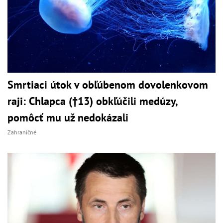
Smrtiaci útok v obľúbenom dovolenkovom
raji: Chlapca (†13) obkľúčili medúzy,
pomôcť mu už nedokázali
Zahraničné