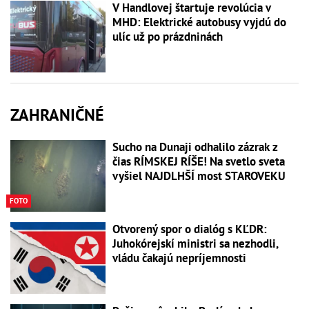
V Handlovej štartuje revolúcia v
MHD: Elektrické autobusy vyjdú do
ulíc už po prázdninách
ZAHRANIČNÉ
Sucho na Dunaji odhalilo zázrak z
čias RÍMSKEJ RÍŠE! Na svetlo sveta
vyšiel NAJDLHŠÍ most STAROVEKU
FOTO
Otvorený spor o dialóg s KĽDR:
Juhokórejskí ministri sa nezhodli,
vládu čakajú nepríjemnosti