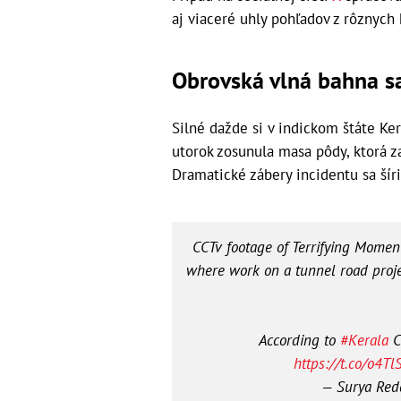
aj viaceré uhly pohľadov z rôznych 
Obrovská vlná bahna sa 
Silné dažde si v indickom štáte Ker
utorok zosunula masa pôdy, ktorá z
Dramatické zábery incidentu sa šíri
CCTv footage of Terrifying Momen
where work on a tunnel road proj
According to
#Kerala
C
https://t.co/o4T
— Surya Red