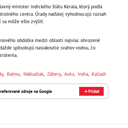
avný minister indického štátu Kerala, ktorý podľa
ntrolného centra. Úrady naďalej vyhodnocujú rozsah
í sa môže ešte zvýšiť.
nového obdobia medzi oblasti najviac ohrozené
dažde spôsobujú nasiaknutie svahov vodou, čo
zrútenia.
dy
,
Bahno
,
Nákladiak
,
Zábery
,
Auto
,
India
,
Kalladi
referované zdroje na Google
Pridať