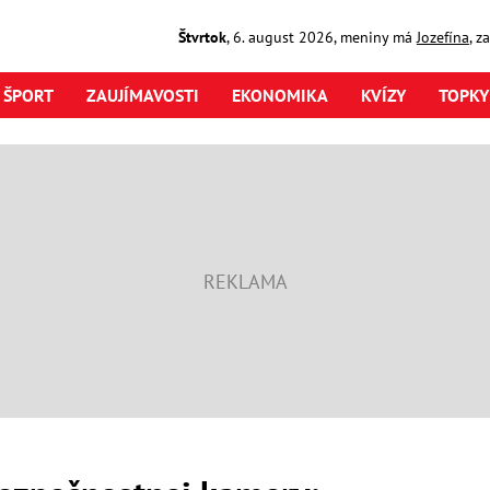
Štvrtok
,
6. august
2026
,
meniny má
Jozefína
, z
ŠPORT
ZAUJÍMAVOSTI
EKONOMIKA
KVÍZY
TOPKY