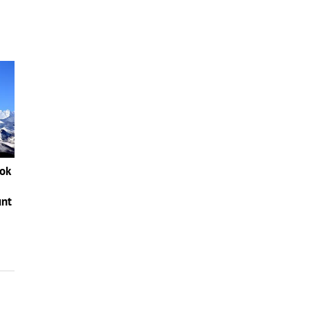
nok
unt