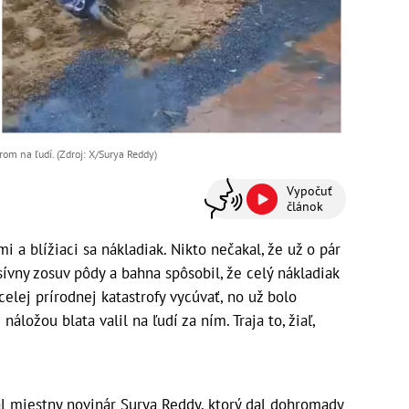
om na ľudí. (Zdroj: X/Surya Reddy)
Vypočuť
článok
i a blížiaci sa nákladiak. Nikto nečakal, že už o pár
ívny zosuv pôdy a bahna spôsobil, že celý nákladiak
celej prírodnej katastrofy vycúvať, no už bolo
áložou blata valil na ľudí za ním. Traja to, žiaľ,
l miestny novinár Surya Reddy, ktorý dal dohromady