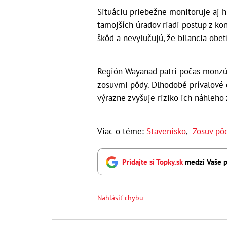
Situáciu priebežne monitoruje aj hl
tamojších úradov riadi postup z ko
škôd a nevylučujú, že bilancia obet
Región Wayanad patrí počas monzú
zosuvmi pôdy. Dlhodobé prívalové 
výrazne zvyšuje riziko ich náhleho 
Viac o téme:
Stavenisko
,
Zosuv pô
Pridajte si Topky.sk
medzi Vaše p
Nahlásiť chybu