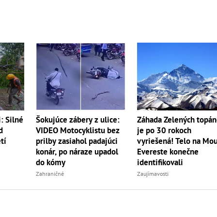
Šokujúce zábery z ulice:
: Silné
Záhada Zelených topá
VIDEO Motocyklistu bez
d
je po 30 rokoch
prilby zasiahol padajúci
tí
vyriešená! Telo na Mo
konár, po náraze upadol
Evereste konečne
do kómy
identifikovali
Zahraničné
Zaujímavosti