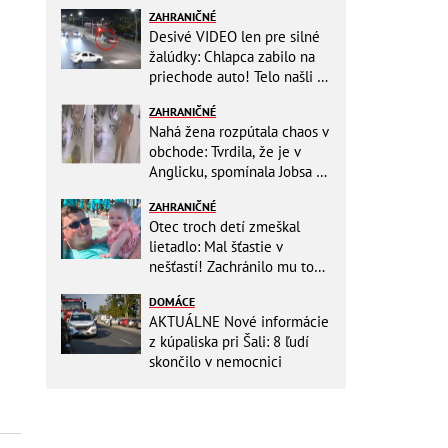
ZAHRANIČNÉ
Desivé VIDEO len pre silné
žalúdky: Chlapca zabilo na
priechode auto! Telo našli o
150 metrov ďalej
ZAHRANIČNÉ
Nahá žena rozpútala chaos v
obchode: Tvrdila, že je v
Anglicku, spomínala Jobsa aj
amfetamín
ZAHRANIČNÉ
Otec troch detí zmeškal
lietadlo: Mal šťastie v
nešťastí! Zachránilo mu to
život
DOMÁCE
AKTUÁLNE Nové informácie
z kúpaliska pri Šali: 8 ľudí
skončilo v nemocnici