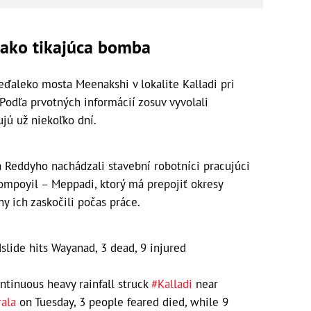
 ako tikajúca bomba
aleko mosta Meenakshi v lokalite Kalladi pri
odľa prvotných informácií zosuv vyvolali
ujú už niekoľko dní.
a Reddyho nachádzali stavební robotníci pracujúci
ompoyil – Meppadi, ktorý má prepojiť okresy
 ich zaskočili počas práce.
slide hits Wayanad, 3 dead, 9 injured
ntinuous heavy rainfall struck
#Kalladi
near
ala
on Tuesday, 3 people feared died, while 9