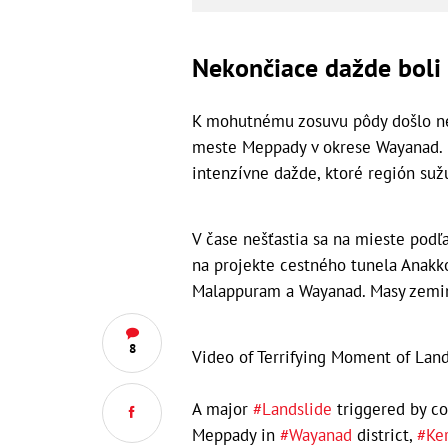
Nekončiace dažde boli
K mohutnému zosuvu pôdy došlo neď
meste Meppady v okrese Wayanad. P
intenzívne dažde, ktoré región suž
V čase nešťastia sa na mieste podľ
na projekte cestného tunela Anakk
Malappuram a Wayanad. Masy zeminy
8
Video of Terrifying Moment of Land
A major
#Landslide
triggered by co
Meppady in
#Wayanad
district,
#Ker