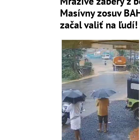
Mrazivé zábery z 
Masívny zosuv BAH
začal valiť na ľudí!