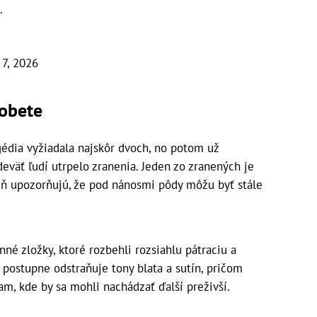
.
 7, 2026
 obete
gédia vyžiadala najskôr dvoch, no potom už
eväť ľudí utrpelo zranenia. Jeden zo zranených je
eň upozorňujú, že pod nánosmi pôdy môžu byť stále
né zložky, ktoré rozbehli rozsiahlu pátraciu a
 postupne odstraňuje tony blata a sutín, pričom
am, kde by sa mohli nachádzať ďalší preživší.