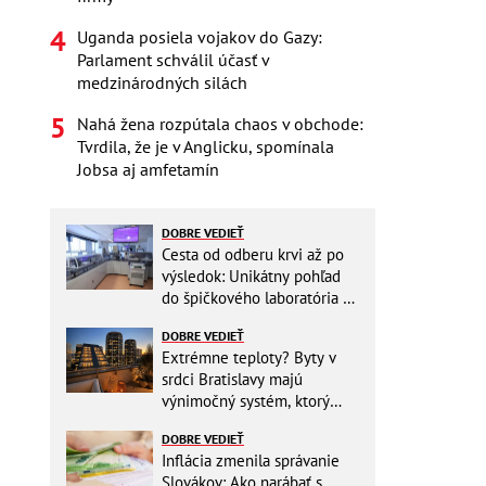
Uganda posiela vojakov do Gazy:
Parlament schválil účasť v
medzinárodných silách
Nahá žena rozpútala chaos v obchode:
Tvrdila, že je v Anglicku, spomínala
Jobsa aj amfetamín
DOBRE VEDIEŤ
Cesta od odberu krvi až po
výsledok: Unikátny pohľad
do špičkového laboratória na
Slovensku
DOBRE VEDIEŤ
Extrémne teploty? Byty v
srdci Bratislavy majú
výnimočný systém, ktorý
ešte aj šetrí náklady
DOBRE VEDIEŤ
Inflácia zmenila správanie
Slovákov: Ako narábať s