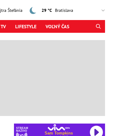
ajtra Štefánia
29 °C
 TV
LIFESTYLE
VOĽNÝ ČAS
STREAM
NAŽIVO
Sam Tompkins