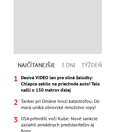
NAJČÍTANEJŠIE
3 DNI
TÝŽDEŇ
Desivé VIDEO len pre silné žalúdky:
Chlapca zabilo na priechode auto! Telo
našli o 150 metrov ďalej
Tanker pri Ománe hrozí katastrofou: Do
mora uniká obrovské množstvo ropy!
USA pritvrdili voči Kube: Nové sankcie
zasiahli armádnych predstaviteľov aj
firmy