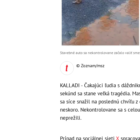
Stavebné auto sa nekontrolovane začalo valiť smer
© Zoznam/msz
KALLADI - Čakajúci ľudia s dáždnikm
sekúnd sa stane veľká tragédia. Mas
sa síce snažil na poslednú chvíľu z 
neskoro. Nekontrolovane sa s celou n
neprežili.
Prípad na sociálnej sieti
X
spracova