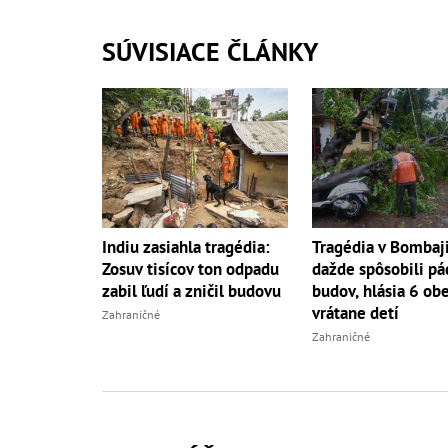
SÚVISIACE ČLÁNKY
Indiu zasiahla tragédia:
Tragédia v Bombaji
Zosuv tisícov ton odpadu
dažde spôsobili pá
zabil ľudí a zničil budovu
budov, hlásia 6 obe
vrátane detí
Zahraničné
Zahraničné