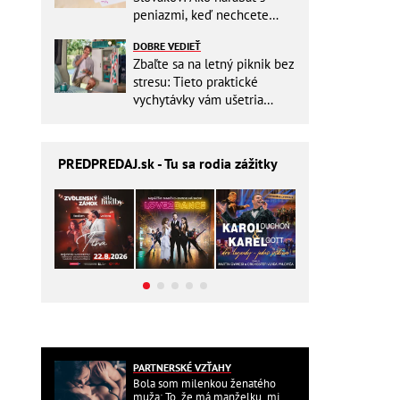
peniazmi, keď nechcete
zbytočne riskovať?
DOBRE VEDIEŤ
Zbaľte sa na letný piknik bez
stresu: Tieto praktické
vychytávky vám ušetria
miesto v batohu!
PREDPREDAJ
.sk - Tu sa rodia zážitky
PARTNERSKÉ VZŤAHY
Bola som milenkou ženatého
muža: To, že má manželku, mi