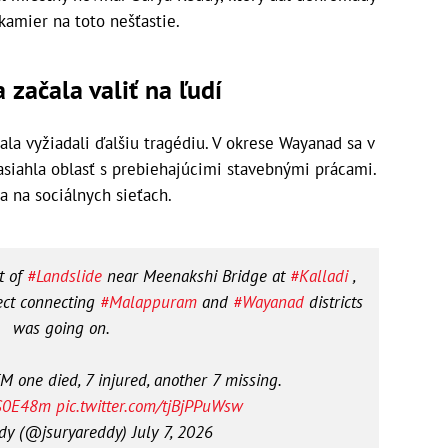
kamier na toto nešťastie.
začala valiť na ľudí
ala vyžiadali ďalšiu tragédiu. V okrese Wayanad sa v
asiahla oblasť s prebiehajúcimi stavebnými prácami.
a na sociálnych sieťach.
t of
#Landslide
near Meenakshi Bridge at
#Kalladi
,
ect connecting
#Malappuram
and
#Wayanad
districts
was going on.
M one died, 7 injured, another 7 missing.
lS0E48m
pic.twitter.com/tjBjPPuWsw
dy (@jsuryareddy)
July 7, 2026