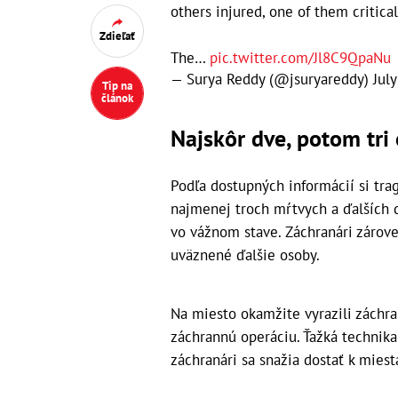
others injured, one of them critical
Zdieľať
The…
pic.twitter.com/Jl8C9QpaNu
— Surya Reddy (@jsuryareddy)
July
Tip na
článok
Najskôr dve, potom tri
Podľa dostupných informácií si tra
najmenej troch mŕtvych a ďalších d
vo vážnom stave. Záchranári zárov
uväznené ďalšie osoby.
Na miesto okamžite vyrazili záchran
záchrannú operáciu. Ťažká technika
záchranári sa snažia dostať k miest