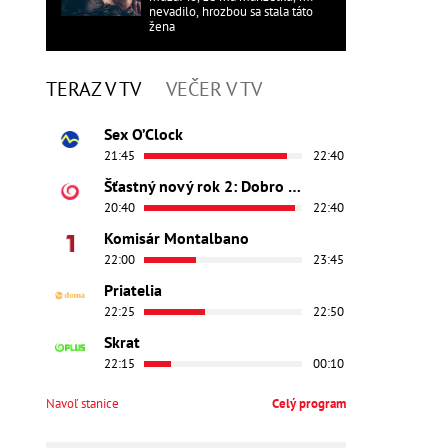
nevadilo, hrozbou sa stala táto
žena
TERAZ V TV
VEČER V TV
Sex O’Clock
21:45
22:40
Šťastný nový rok 2: Dobro došli
20:40
22:40
Komisár Montalbano
22:00
23:45
Priatelia
22:25
22:50
Skrat
22:15
00:10
Navoľ stanice
Celý program