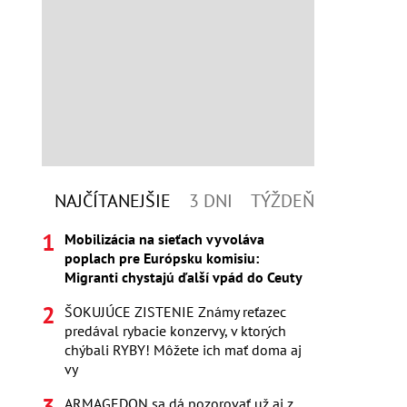
NAJČÍTANEJŠIE
3 DNI
TÝŽDEŇ
Mobilizácia na sieťach vyvoláva
poplach pre Európsku komisiu:
Migranti chystajú ďalší vpád do Ceuty
ŠOKUJÚCE ZISTENIE Známy reťazec
predával rybacie konzervy, v ktorých
chýbali RYBY! Môžete ich mať doma aj
vy
ARMAGEDON sa dá pozorovať už aj z