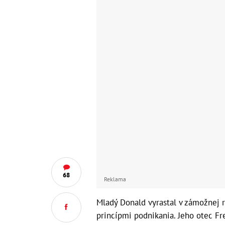
68
Reklama
Mladý Donald vyrastal v zámožnej r
princípmi podnikania. Jeho otec Fr