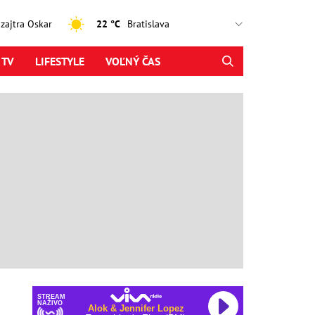
, zajtra Oskar
22 °C
 TV
LIFESTYLE
VOĽNÝ ČAS
STREAM
NAŽIVO
Alok & Jennifer Lopez