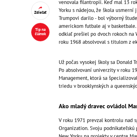
venovala filantropii. Keď mal 13 r
Yorku s nádejou, že škola usmerní
Zdieľať
Trumpovi darilo - bol výborný štud
americkom futbale aj v basketbale.
Tip na
odkiaľ prešiel po dvoch rokoch na 
článok
roku 1968 absolvoval s titulom z 
Už počas vysokej školy sa Donald T
Po absolvovaní univerzity v roku 19
Management, ktorá sa špecializova
triedu v brooklynských a queenskýc
Ako mladý dravec ovládol Ma
V roku 1971 prevzal kontrolu nad 
Organization. Svoju podnikateľskú 
New Yorku na projekty v centre Ma