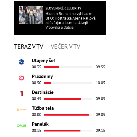
SLOVENSKÉ CELEBRITY
Hidden Brunch na vyhliadke
UFO: Hostiteľka Alena Pallová,
okúzľujúca Jasmina Alagič
Vrbovská a ďalšie
TERAZ V TV
VEČER V TV
Utajený šéf
08:35
09:55
Prázdniny
08:50
10:05
Destinácie
08:45
09:05
Túžba tela
08:00
09:05
Panelák
08:15
09:15