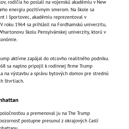
okov, rodičia ho poslali na vojenskú akadémiu v New
 jeho energiu pozitívnym smerom. Na škole sa
ent i športovec, akadémiu reprezentoval v
 V roku 1964 sa prihlásil na Fordhamskú univerzitu,
Whartonovu školu Pensylvánskej univerzity, ktorú v
ekonómie.
rump aktívne zapájal do otcovho realitného podniku.
68 sa naplno pripojil k rodinnej firme Trump
la na výstavbu a správu bytových domov pre strednú
h štvrtiach.
nhattan
spoločnosťou a premenoval ju na The Trump
pozornosť postupne presunul z okrajových častí
nhattanu.