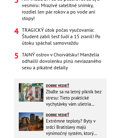
vesmíru: Mrazivé satelitné snímky,
rozdiel len pár rokov a po vode ani
stopy!
TRAGICKÝ útok počas vyučovania:
Študent zabil šesť ľudí a 15 zranil! Po
útoku spáchal samovraždu
TAJNÝ ostrov v Chorvátsku! Manželia
odhalili dovolenku plnú neviazaného
sexu a pikatné detaily
DOBRE VEDIEŤ
Zbaľte sa na letný piknik bez
stresu: Tieto praktické
vychytávky vám ušetria
miesto v batohu!
DOBRE VEDIEŤ
Extrémne teploty? Byty v
srdci Bratislavy majú
výnimočný systém, ktorý