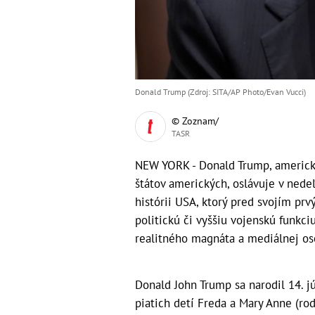
Donald Trump (Zdroj: SITA/AP Photo/Evan Vucci)
© Zoznam/
TASR
NEW YORK - Donald Trump, americký
štátov amerických, oslávuje v nedeľ
histórii USA, ktorý pred svojím p
politickú či vyššiu vojenskú funkc
realitného magnáta a mediálnej os
Donald John Trump sa narodil 14. j
piatich detí Freda a Mary Anne (ro