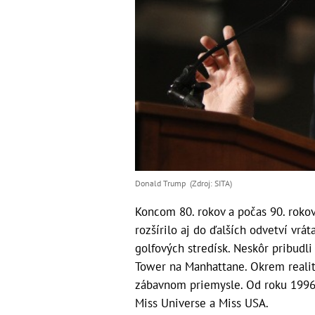
Donald Trump (Zdroj: SITA)
Koncom 80. rokov a počas 90. rokov
rozšírilo aj do ďalších odvetví vrá
golfových stredísk. Neskôr pribudl
Tower na Manhattane. Okrem realit
zábavnom priemysle. Od roku 1996 
Miss Universe a Miss USA.