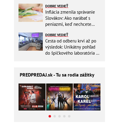
ešte aj šetrí náklady
DOBRE VEDIEŤ
Inflácia zmenila správanie
Slovákov: Ako narábať s
peniazmi, keď nechcete
zbytočne riskovať?
DOBRE VEDIEŤ
Cesta od odberu krvi až po
výsledok: Unikátny pohľad
do špičkového laboratória na
Slovensku
PREDPREDAJ
.sk - Tu sa rodia zážitky