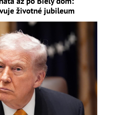
náta až po Biely dom:
vuje životné jubileum