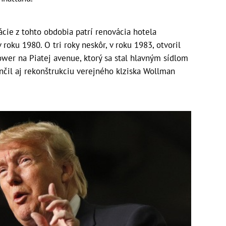
cie z tohto obdobia patrí renovácia hotela
oku 1980. O tri roky neskôr, v roku 1983, otvoril
er na Piatej avenue, ktorý sa stal hlavným sídlom
nčil aj rekonštrukciu verejného klziska Wollman