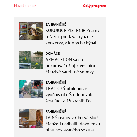
Navoľ stanice
Celý program
ZAHRANIČNÉ
ŠOKUJÚCE ZISTENIE Známy
reťazec predával rybacie
konzervy, v ktorých chýbali
RYBY! Môžete ich mať doma
DOMÁCE
aj vy
ARMAGEDON sa dá
pozorovať už aj z vesmíru:
Mrazivé satelitné snímky,
rozdiel len pár rokov a po
ZAHRANIČNÉ
vode ani stopy!
TRAGICKÝ útok počas
vyučovania: Študent zabil
šesť ľudí a 15 zranil! Po
útoku spáchal samovraždu
ZAHRANIČNÉ
TAJNÝ ostrov v Chorvátsku!
Manželia odhalili dovolenku
plnú neviazaného sexu a
pikatné detaily