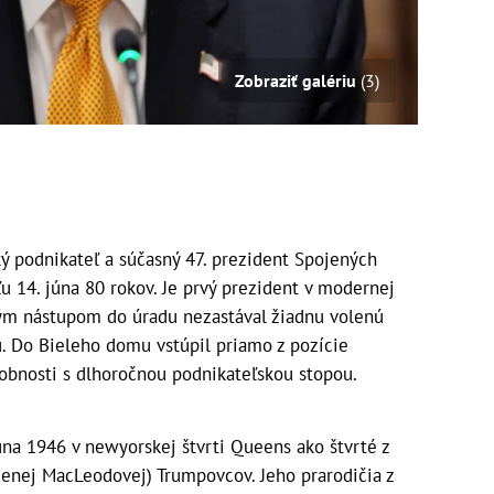
Zobraziť galériu
(3)
 podnikateľ a súčasný 47. prezident Spojených
u 14. júna 80 rokov. Je prvý prezident v modernej
rvým nástupom do úradu nezastával žiadnu volenú
iu. Do Bieleho domu vstúpil priamo z pozície
obnosti s dlhoročnou podnikateľskou stopou.
úna 1946 v newyorskej štvrti Queens ako štvrté z
denej MacLeodovej) Trumpovcov. Jeho prarodičia z