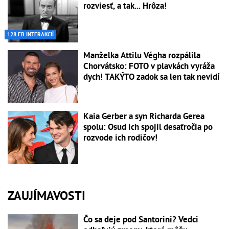
rozviesť, a tak... Hrôza!
128 FB INTERAKCIÍ
Manželka Attilu Végha rozpálila
Chorvátsko: FOTO v plavkách vyráža
dych! TAKÝTO zadok sa len tak nevidí
Kaia Gerber a syn Richarda Gerea
spolu: Osud ich spojil desaťročia po
rozvode ich rodičov!
ZAUJÍMAVOSTI
Čo sa deje pod Santorini? Vedci