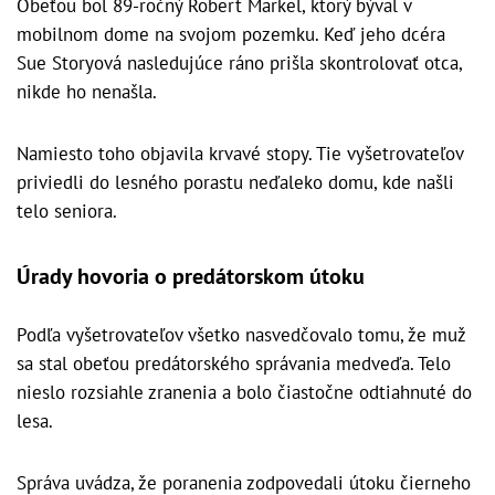
Obeťou bol 89-ročný Robert Markel, ktorý býval v
mobilnom dome na svojom pozemku. Keď jeho dcéra
Sue Storyová nasledujúce ráno prišla skontrolovať otca,
nikde ho nenašla.
Namiesto toho objavila krvavé stopy. Tie vyšetrovateľov
priviedli do lesného porastu neďaleko domu, kde našli
telo seniora.
Úrady hovoria o predátorskom útoku
Podľa vyšetrovateľov všetko nasvedčovalo tomu, že muž
sa stal obeťou predátorského správania medveďa. Telo
nieslo rozsiahle zranenia a bolo čiastočne odtiahnuté do
lesa.
Správa uvádza, že poranenia zodpovedali útoku čierneho