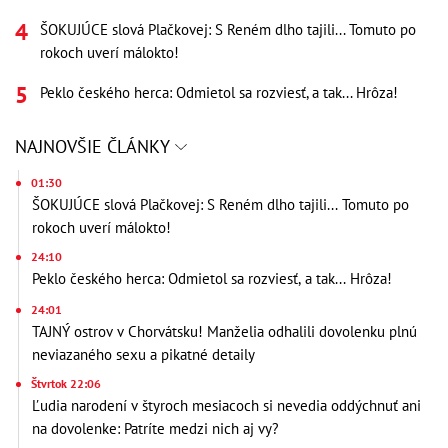
ŠOKUJÚCE slová Plačkovej: S Reném dlho tajili... Tomuto po
rokoch uverí málokto!
Peklo českého herca: Odmietol sa rozviesť, a tak... Hrôza!
NAJNOVŠIE ČLÁNKY
01:30
ŠOKUJÚCE slová Plačkovej: S Reném dlho tajili... Tomuto po
rokoch uverí málokto!
24:10
Peklo českého herca: Odmietol sa rozviesť, a tak... Hrôza!
24:01
TAJNÝ ostrov v Chorvátsku! Manželia odhalili dovolenku plnú
neviazaného sexu a pikatné detaily
Štvrtok 22:06
Ľudia narodení v štyroch mesiacoch si nevedia oddýchnuť ani
na dovolenke: Patríte medzi nich aj vy?