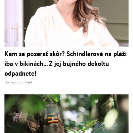
Kam sa pozerať skôr? Schindlerová na pláži
iba v bikinách... Z jej bujného dekoltu
odpadnete!
Domáci prominenti