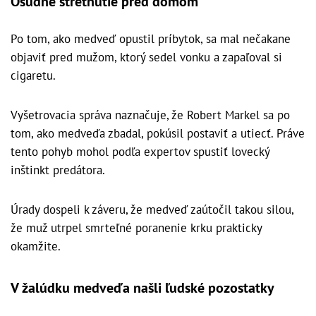
Osudné stretnutie pred domom
Po tom, ako medveď opustil príbytok, sa mal nečakane
objaviť pred mužom, ktorý sedel vonku a zapaľoval si
cigaretu.
Vyšetrovacia správa naznačuje, že Robert Markel sa po
tom, ako medveďa zbadal, pokúsil postaviť a utiecť. Práve
tento pohyb mohol podľa expertov spustiť lovecký
inštinkt predátora.
Úrady dospeli k záveru, že medveď zaútočil takou silou,
že muž utrpel smrteľné poranenie krku prakticky
okamžite.
V žalúdku medveďa našli ľudské pozostatky