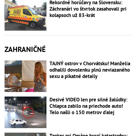
Rekordné horúčavy na Slovensku:
Záchranári vo štvrtok zasahovali pri
kolapsoch už 83-krát
ZAHRANIČNÉ
TAJNÝ ostrov v Chorvátsku! Manželia
odhalili dovolenku plnú neviazaného
sexu a pikatné detaily
Desivé VIDEO len pre silné žalúdky:
Chlapca zabilo na priechode auto!
Telo našli o 150 metrov ďalej
Tanker pri Ománe hrozí katastrofou: