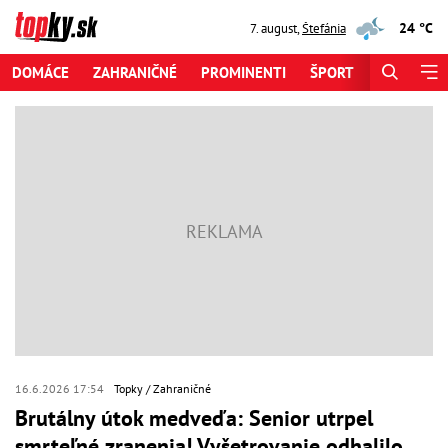
24 °C
7. august
,
Štefánia
DOMÁCE
ZAHRANIČNÉ
PROMINENTI
ŠPORT
ZAUJÍMAV
16.6.2026 17:54
Topky
Zahraničné
Brutálny útok medveďa: Senior utrpel
smrteľné zranenia! Vyšetrovanie odhalilo