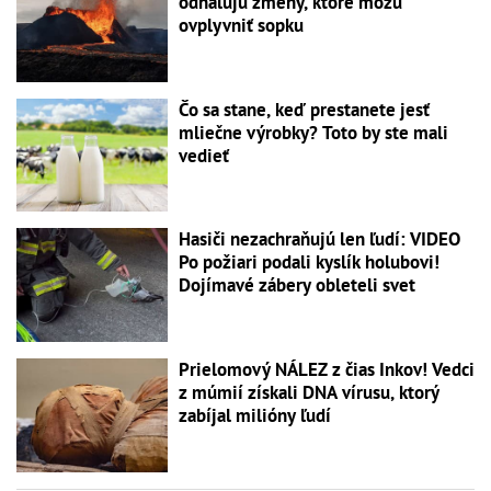
odhaľujú zmeny, ktoré môžu
ovplyvniť sopku
Čo sa stane, keď prestanete jesť
mliečne výrobky? Toto by ste mali
vedieť
Hasiči nezachraňujú len ľudí: VIDEO
Po požiari podali kyslík holubovi!
Dojímavé zábery obleteli svet
Prielomový NÁLEZ z čias Inkov! Vedci
z múmií získali DNA vírusu, ktorý
zabíjal milióny ľudí