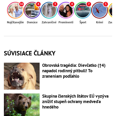
16
4
3
4
7
5
Najčítanejšie
Domáce
Zahraničné
Prominenti
Šport
Krimi
Zaují
SÚVISIACE ČLÁNKY
Obrovská tragédia: Dievčatko (†4)
napadol rodinný pitbull! To
zraneniam podľahlo
Skupina členských štátov EÚ vyzýva
znížiť stupeň ochrany medveďa
hnedého