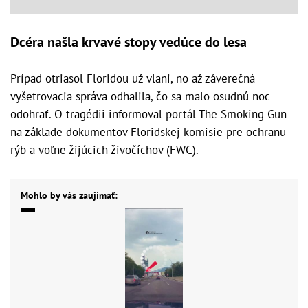
Dcéra našla krvavé stopy vedúce do lesa
Prípad otriasol Floridou už vlani, no až záverečná
vyšetrovacia správa odhalila, čo sa malo osudnú noc
odohrať. O tragédii informoval portál The Smoking Gun
na základe dokumentov Floridskej komisie pre ochranu
rýb a voľne žijúcich živočíchov (FWC).
Mohlo by vás zaujímať: