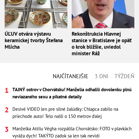
ÚĽUV otvára výstavu
Rekonštrukcia Hlavnej
keramickej tvorby Štefana
stanice v Bratislave je opäť
Mlícha
o krok bližšie, uviedol
minister Ráž
NAJČÍTANEJŠIE
3 DNI
TÝŽDEŇ
TAJNÝ ostrov v Chorvátsku! Manželia odhalili dovolenku plnú
neviazaného sexu a pikatné detaily
Desivé VIDEO len pre silné žalúdky: Chlapca zabilo na
priechode auto! Telo našli o 150 metrov ďalej
Manželka Attilu Végha rozpálila Chorvátsko: FOTO v plavkách
vyráža dych! TAKÝTO zadok sa len tak nevidí