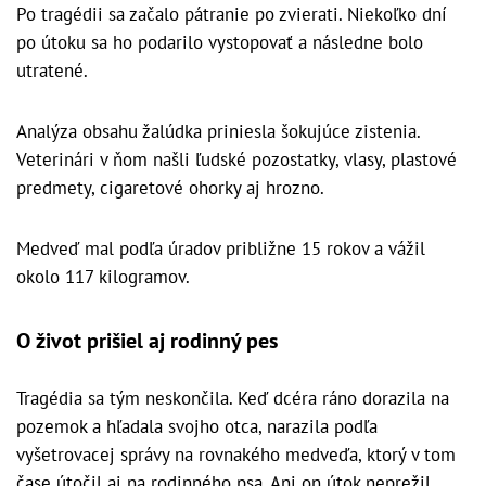
Po tragédii sa začalo pátranie po zvierati. Niekoľko dní
po útoku sa ho podarilo vystopovať a následne bolo
utratené.
Analýza obsahu žalúdka priniesla šokujúce zistenia.
Veterinári v ňom našli ľudské pozostatky, vlasy, plastové
predmety, cigaretové ohorky aj hrozno.
Medveď mal podľa úradov približne 15 rokov a vážil
okolo 117 kilogramov.
O život prišiel aj rodinný pes
Tragédia sa tým neskončila. Keď dcéra ráno dorazila na
pozemok a hľadala svojho otca, narazila podľa
vyšetrovacej správy na rovnakého medveďa, ktorý v tom
čase útočil aj na rodinného psa. Ani on útok neprežil.