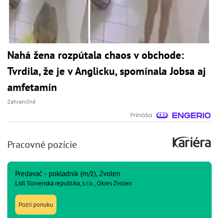
Nahá žena rozpútala chaos v obchode:
Tvrdila, že je v Anglicku, spomínala Jobsa aj
amfetamín
Zahraničné
Pracovné pozície
Predavač - pokladník (m/ž), Zvolen
Lidl Slovenská republika, s.r.o., Okres Zvolen
Pozri ponuku