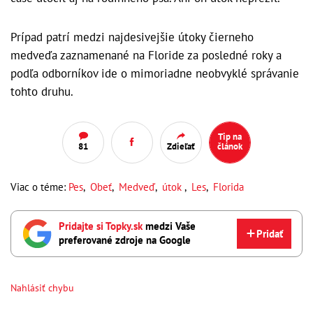
Prípad patrí medzi najdesivejšie útoky čierneho
medveďa zaznamenané na Floride za posledné roky a
podľa odborníkov ide o mimoriadne neobvyklé správanie
tohto druhu.
Tip na
81
Zdieľať
článok
Viac o téme:
Pes
,
Obeť
,
Medveď
,
útok
,
Les
,
Florida
Pridajte si Topky.sk
medzi Vaše
Pridať
preferované zdroje na Google
Nahlásiť chybu