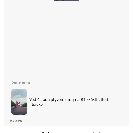
Vodič pod vplyvom drog na R1 skúsil utiecť
hliadke
Reklama