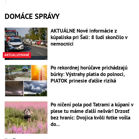
DOMÁCE SPRÁVY
AKTUÁLNE Nové informácie z
kúpaliska pri Šali: 8 ľudí skončilo v
nemocnici
AKTUALIZOVANÉ
Po rekordnej horúčave prichádzajú
búrky: Výstrahy platia do polnoci,
PIATOK prinesie ďalšie riziká
Po ničení pola pod Tatrami a kúpaní v
plese tu máme ďalší nešvár! Drzosť
bez hraníc: Dvojica kvôli fotke vošla
do...