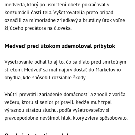
medveďa, ktorý po usmrtení obete pokračoval v
konzumácii častí tela. Vyšetrovatelia preto prípad
označili za mimoriadne zriedkavý a brutálny útok voľne
žijúceho predátora na človeka.
Medveď pred útokom zdemoloval príbytok
Vyšetrovanie odhalilo aj to, čo sa dialo pred smrteľným
stretom. Medveď sa mal najprv dostať do Markelovho
obydlia, kde spôsobil rozsiahle škody.
Vnútri prevrátil zariadenie domácnosti a zhodil z variča
večeru, ktorú si senior pripravil. Keďže muž trpel
výraznou stratou sluchu, podľa vyšetrovateľov si
pravdepodobne nevšimol hluk, ktorý zviera spôsobovalo.