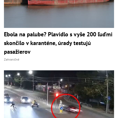
Ebola na palube? Plavidlo s vyše 200 ľuďmi
skončilo v karanténe, úrady testujú
pasažierov
Zahraničné